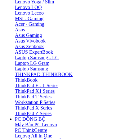
Lenovo Yoga / Slim
Lenovo LOQ
Lenovo Lecoo
MSI - Gaming
Acer - Gaming
Asus
Asus Gaming
Asus Vivobook
Asus Zenbook
ASUS ExpertBook
Laptop Samsung - LG
Laptop LG Gram
Laptop Samsung
THINKPAD-THINKBOOK
ThinkBook
ThinkPad E - L Series
ThinkPad X1 Series
ThinkPad T Series
Workstation P Series
ThinkPad X Series
ThinkPad Z Series
PC ĐỒNG BỘ
Máy Bàn PC Lenovo
PC ThinkCentre
Lenovo All In One