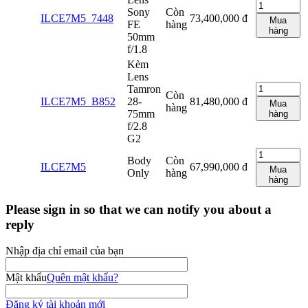
Sony
Còn
ILCE7M5_7448
73,400,000
đ
Mua
FE
hàng
hàng
50mm
f/1.8
Kèm
Lens
Tamron
Còn
ILCE7M5_B852
28-
81,480,000
đ
Mua
hàng
75mm
hàng
f/2.8
G2
Body
Còn
ILCE7M5
67,990,000
đ
Mua
Only
hàng
hàng
Please sign in so that we can notify you about a
reply
Nhập địa chỉ email của bạn
Mật khẩu
Quên mật khẩu?
Đăng ký tài khoản mới