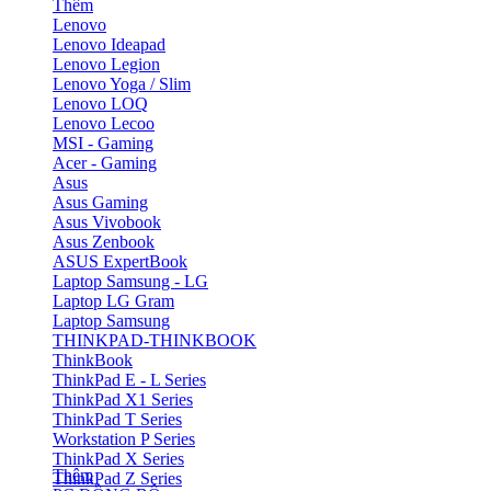
Thêm
Lenovo
Lenovo Ideapad
Lenovo Legion
Lenovo Yoga / Slim
Lenovo LOQ
Lenovo Lecoo
MSI - Gaming
Acer - Gaming
Asus
Asus Gaming
Asus Vivobook
Asus Zenbook
ASUS ExpertBook
Laptop Samsung - LG
Laptop LG Gram
Laptop Samsung
THINKPAD-THINKBOOK
ThinkBook
ThinkPad E - L Series
ThinkPad X1 Series
ThinkPad T Series
Workstation P Series
ThinkPad X Series
Thêm
ThinkPad Z Series