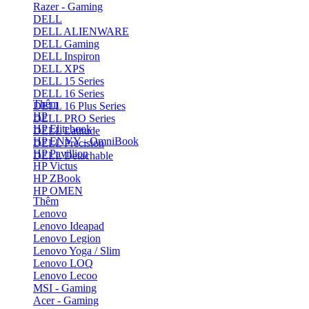
Razer - Gaming
DELL
DELL ALIENWARE
DELL Gaming
DELL Inspiron
DELL XPS
DELL 15 Series
DELL 16 Series
Thêm
DELL 16 Plus Series
HP
DELL PRO Series
HP Elitebook
DELL Latitude
HP ENVY - OmniBook
DELL Precision
HP Pavillion
DELL Detachable
HP Victus
HP ZBook
HP OMEN
Thêm
Lenovo
Lenovo Ideapad
Lenovo Legion
Lenovo Yoga / Slim
Lenovo LOQ
Lenovo Lecoo
MSI - Gaming
Acer - Gaming