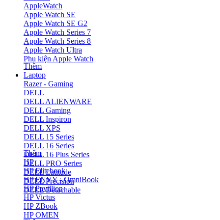
AppleWatch
Apple Watch SE
Apple Watch SE G2
Apple Watch Series 7
Apple Watch Series 8
Apple Watch Ultra
Phụ kiện Apple Watch
Thêm
Laptop
Razer - Gaming
DELL
DELL ALIENWARE
DELL Gaming
DELL Inspiron
DELL XPS
DELL 15 Series
DELL 16 Series
Thêm
DELL 16 Plus Series
HP
DELL PRO Series
HP Elitebook
DELL Latitude
HP ENVY - OmniBook
DELL Precision
HP Pavillion
DELL Detachable
HP Victus
HP ZBook
HP OMEN