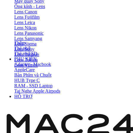
Máy quay Sony
Ống kính - Lens
Lens Canon
Lens Fujifilm
Lens Leica
Lens Nikon
Lens Panasonic
Lens Samyang
Thêm
Lens Sigma
Thẻ nhớ
Lens Sony
Thẻ nhớ SD
Lens Tamron
PHỤ KIỆN
Lens Tokina
Adapter - Macbook
Lens Viltrox
AppleCare
Bàn Phím và Chuột
HUB Type C
RAM - SSD Laptop
Tai Nghe Apple Airpods
HỖ TRỢ