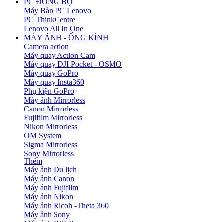
PC ĐỒNG BỘ
Máy Bàn PC Lenovo
PC ThinkCentre
Lenovo All In One
MÁY ẢNH - ỐNG KÍNH
Camera action
Máy quay Action Cam
Máy quay DJI Pocket - OSMO
Máy quay GoPro
Máy quay Insta360
Phụ kiện GoPro
Máy ảnh Mirrorless
Canon Mirrorless
Fujifilm Mirrorless
Nikon Mirrorless
OM System
Sigma Mirrorless
Sony Mirrorless
Thêm
Máy ảnh Du lịch
Máy ảnh Canon
Máy ảnh Fujifilm
Máy ảnh Nikon
Máy ảnh Ricoh -Theta 360
Máy ảnh Sony