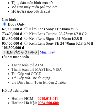
Tặng dán màn hình trọn đời
Vệ sinh máy miễn phí trọn đời
Hỗ trợ trả góp 0% lãi suất
Cấu hình :
Body Only
67,990,000
đ
Kèm Lens Sony FE 50mm f/1.8
73,400,000
đ
Kèm Lens Tamron 28-75mm f/2.8 G2
81,480,000
đ
Kèm Lens Sigma 24-70mm f/2.8 II
95,400,000
đ
Kèm Lens Sony FE 24-70mm f/2.8 GM II
106,500,000
đ
Mua ngay
THÊM VÀO GIỎ HÀNG
Ưu đãi thanh toán
Thanh toán thẻ ATM
Thanh toán thẻ MASTER, VISA
Trả Góp với CCCD
Trả Góp với Thẻ tín dụng
Ưu Đãi Thanh Toán lên đến 2 Triệu
Hỗ trợ trực tuyến
Hotline HCM:
0919.011.011
Hotline Hà Nội:
0964.600.600