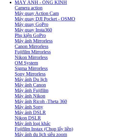
MÁY ẢNH - ỐNG KÍNH
Camera action
Máy quay Action Cam
Máy quay DJI Pocket - OSMO
Máy quay GoPro
Máy quay Insta360
Phụ kiện GoPro
Máy ảnh Mirrorless
Canon Mirrorless
Fujifilm Mirrorless
Nikon Mirrorless
OM System
Sigma Mirrorless
Sony Mirrorless
Máy ảnh Du lịch
Máy ảnh Canon
Máy ảnh Fujifilm
Máy ảnh Nikon
Máy ảnh Ricoh -Theta 360
Máy ảnh Sony
Máy ảnh DSLR
Nikon DSLR
Máy ảnh loại khác
Fujifilm Instax (Chụp lấy liền)
Máy ảnh du lịch siêu zoom