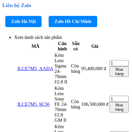
Liên hệ Zalo
Zalo Hà Nội
Zalo Hồ Chí Minh
Xem danh sách sản phẩm
Cấu
Sẵn
MÃ
Giá
hình
có
Kèm
Lens
Sigma
Còn
ILCE7M5_AADA
95,400,000
đ
Mua
24-
hàng
hàng
70mm
f/2.8 II
Kèm
Lens
Sony
Còn
ILCE7M5_9C56
FE 24-
106,500,000
đ
Mua
hàng
70mm
hàng
f/2.8
GM II
Kèm
Lens