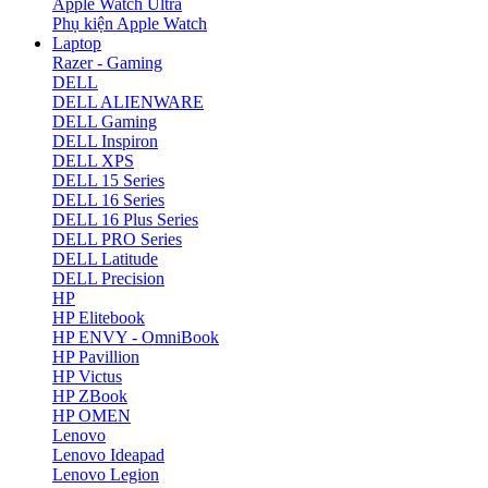
Apple Watch Ultra
Phụ kiện Apple Watch
Laptop
Razer - Gaming
DELL
DELL ALIENWARE
DELL Gaming
DELL Inspiron
DELL XPS
DELL 15 Series
DELL 16 Series
DELL 16 Plus Series
DELL PRO Series
DELL Latitude
DELL Precision
HP
HP Elitebook
HP ENVY - OmniBook
HP Pavillion
HP Victus
HP ZBook
HP OMEN
Lenovo
Lenovo Ideapad
Lenovo Legion