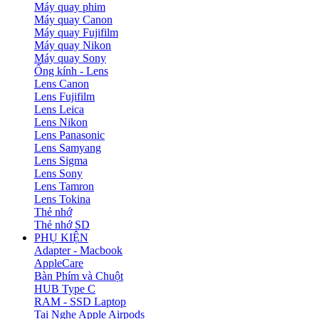
Máy quay phim
Máy quay Canon
Máy quay Fujifilm
Máy quay Nikon
Máy quay Sony
Ống kính - Lens
Lens Canon
Lens Fujifilm
Lens Leica
Lens Nikon
Lens Panasonic
Lens Samyang
Lens Sigma
Lens Sony
Lens Tamron
Lens Tokina
Thẻ nhớ
Thẻ nhớ SD
PHỤ KIỆN
Adapter - Macbook
AppleCare
Bàn Phím và Chuột
HUB Type C
RAM - SSD Laptop
Tai Nghe Apple Airpods