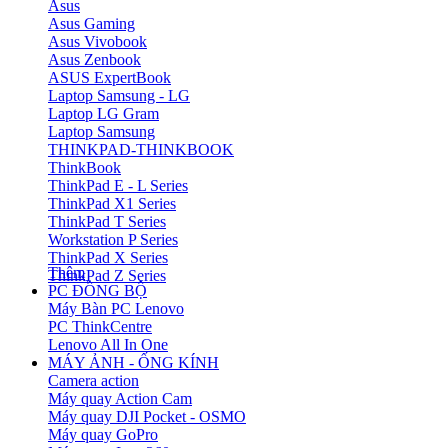
Asus
Asus Gaming
Asus Vivobook
Asus Zenbook
ASUS ExpertBook
Laptop Samsung - LG
Laptop LG Gram
Laptop Samsung
THINKPAD-THINKBOOK
ThinkBook
ThinkPad E - L Series
ThinkPad X1 Series
ThinkPad T Series
Workstation P Series
ThinkPad X Series
Thêm
ThinkPad Z Series
PC ĐỒNG BỘ
Máy Bàn PC Lenovo
PC ThinkCentre
Lenovo All In One
MÁY ẢNH - ỐNG KÍNH
Camera action
Máy quay Action Cam
Máy quay DJI Pocket - OSMO
Máy quay GoPro