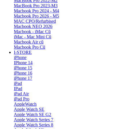
MacBook Pro 2022-M2
MacBook Pro 2023-M3
Macbook Pro 2024 - M4
Macbook Pro 2026 - M5
MAC CPO/Refurbised
Macbook NEO 2026
Macbook - iMac Cũ
iMac - Mac Mini Cũ
Macbook Air cũ
Macbook Pro Cũ
I-STORE
iPhone
IPhone 14
iPhone 15
iPhone 16
iPhone 17
iPad
IPad
iPad Air
iPad Pro
AppleWatch
Apple Watch SE
Apple Watch SE G2
Apple Watch Series 7
Apple Watch Series 8