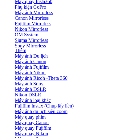
Máy quay Insta360
Phụ kiện GoPro
Máy ảnh Mirrorless
Canon Mirrorless
Fujifilm Mirrorless
Nikon Mirrorless
OM System
Sigma Mirrorless
Sony Mirrorless
Thêm
Máy ảnh Du lịch
Máy ảnh Canon
Máy ảnh Fujifilm
Máy ảnh Nikon
Máy ảnh Ricoh -Theta 360
Máy ảnh Sony
Máy ảnh DSLR
Nikon DSLR
Máy ảnh loại khác
Fujifilm Instax (Chụp lấy liền)
Máy ảnh du lịch siêu zoom
Máy quay phim
Máy quay Canon
Máy quay Fujifilm
Máy quay Nikon