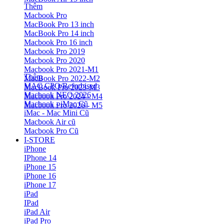
Thêm
Macbook Pro
MacBook Pro 13 inch
MacBook Pro 14 inch
Macbook Pro 16 inch
Macbook Pro 2019
Macbook Pro 2020
Macbook Pro 2021-M1
Thêm
MacBook Pro 2022-M2
MAC CPO/Refurbised
MacBook Pro 2023-M3
Macbook NEO 2026
Macbook Pro 2024 - M4
Macbook - iMac Cũ
Macbook Pro 2026 - M5
iMac - Mac Mini Cũ
Macbook Air cũ
Macbook Pro Cũ
I-STORE
iPhone
IPhone 14
iPhone 15
iPhone 16
iPhone 17
iPad
IPad
iPad Air
iPad Pro