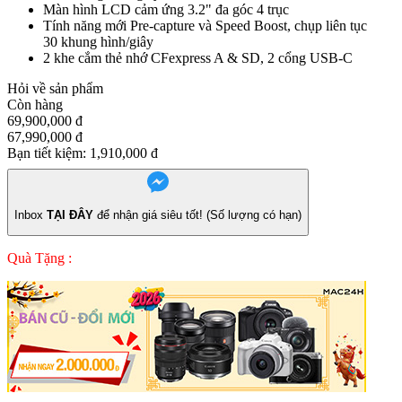
Màn hình LCD cảm ứng 3.2" đa góc 4 trục
Tính năng mới Pre-capture và Speed Boost, chụp liên tục
30 khung hình/giây
2 khe cắm thẻ nhớ CFexpress A & SD, 2 cổng USB-C
Hỏi về sản phẩm
Còn hàng
69,900,000
đ
67,990,000
đ
Bạn tiết kiệm:
1,910,000
đ
Inbox
TẠI ĐÂY
để nhận giá siêu tốt! (Số lượng có hạn)
Quà Tặng :