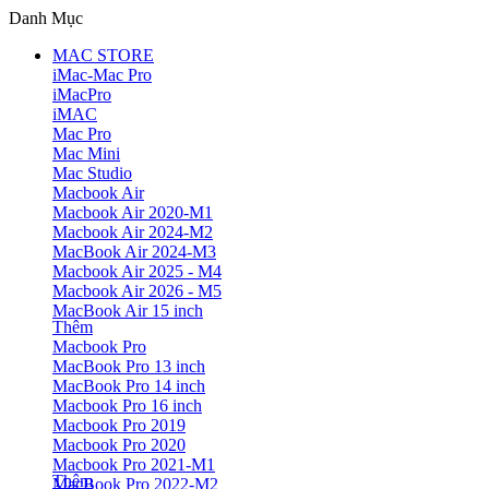
Danh Mục
MAC STORE
iMac-Mac Pro
iMacPro
iMAC
Mac Pro
Mac Mini
Mac Studio
Macbook Air
Macbook Air 2020-M1
Macbook Air 2024-M2
MacBook Air 2024-M3
Macbook Air 2025 - M4
Macbook Air 2026 - M5
MacBook Air 15 inch
Thêm
Macbook Pro
MacBook Pro 13 inch
MacBook Pro 14 inch
Macbook Pro 16 inch
Macbook Pro 2019
Macbook Pro 2020
Macbook Pro 2021-M1
Thêm
MacBook Pro 2022-M2