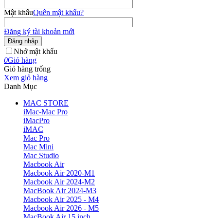
Mật khẩu
Quên mật khẩu?
Đăng ký tài khoản mới
Đăng nhập
Nhớ mật khẩu
0
Giỏ hàng
Giỏ hàng trống
Xem giỏ hàng
Danh Mục
MAC STORE
iMac-Mac Pro
iMacPro
iMAC
Mac Pro
Mac Mini
Mac Studio
Macbook Air
Macbook Air 2020-M1
Macbook Air 2024-M2
MacBook Air 2024-M3
Macbook Air 2025 - M4
Macbook Air 2026 - M5
MacBook Air 15 inch