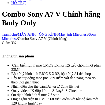
HỖ TRỢ
Combo Sony A7 V Chính hãng
Body Only
Trang chủ
/
MÁY ẢNH - ỐNG KÍNH
/
Máy ảnh Mirrorless
/
Sony
Mirrorless
/
Combo Sony A7 V (Chính hãng)
Giảm
3%
Thông tin sản phẩm
Cảm biến full frame CMOS Exmor RS xếp chồng một phần
33MP
Bộ xử lý hình ảnh BIONZ XR2, bộ xử lý AI tích hợp
Lấy nét tự động theo pha 759 điểm với tính năng theo dõi
theo thời gian thực
Nhận diện chủ thể bằng AI và tự động lấy nét
Quay video 4K 60p 10-bit, S-Log3, S-Cinetone
Ổn định hình ảnh 5 trục 7.5 stop
Ống ngắm điện tử EVF 3.68 triệu điểm với tốc độ làm mới
120 khung hình/giây