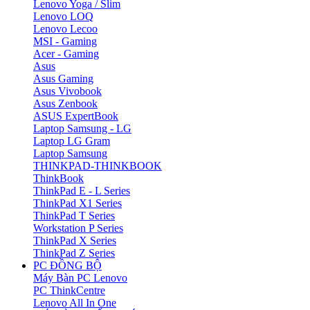
Lenovo Yoga / Slim
Lenovo LOQ
Lenovo Lecoo
MSI - Gaming
Acer - Gaming
Asus
Asus Gaming
Asus Vivobook
Asus Zenbook
ASUS ExpertBook
Laptop Samsung - LG
Laptop LG Gram
Laptop Samsung
THINKPAD-THINKBOOK
ThinkBook
ThinkPad E - L Series
ThinkPad X1 Series
ThinkPad T Series
Workstation P Series
ThinkPad X Series
ThinkPad Z Series
PC ĐỒNG BỘ
Máy Bàn PC Lenovo
PC ThinkCentre
Lenovo All In One