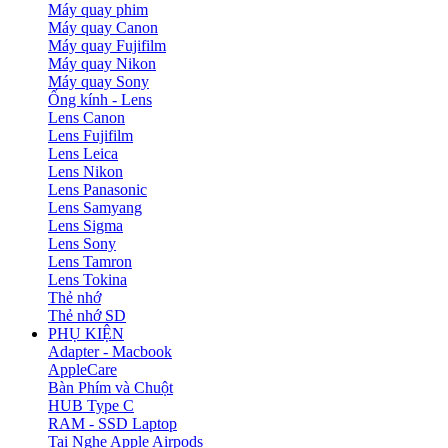
Máy quay phim
Máy quay Canon
Máy quay Fujifilm
Máy quay Nikon
Máy quay Sony
Ống kính - Lens
Lens Canon
Lens Fujifilm
Lens Leica
Lens Nikon
Lens Panasonic
Lens Samyang
Lens Sigma
Lens Sony
Lens Tamron
Lens Tokina
Thẻ nhớ
Thẻ nhớ SD
PHỤ KIỆN
Adapter - Macbook
AppleCare
Bàn Phím và Chuột
HUB Type C
RAM - SSD Laptop
Tai Nghe Apple Airpods