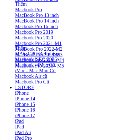
Thêm
Macbook Pro
MacBook Pro 13 inch
MacBook Pro 14 inch
Macbook Pro 16 inch
Macbook Pro 2019
Macbook Pro 2020
Macbook Pro 2021-M1
Thêm
MacBook Pro 2022-M2
MAC CPO/Refurbised
MacBook Pro 2023-M3
Macbook NEO 2026
Macbook Pro 2024 - M4
Macbook - iMac Cũ
Macbook Pro 2026 - M5
iMac - Mac Mini Cũ
Macbook Air cũ
Macbook Pro Cũ
I-STORE
iPhone
IPhone 14
iPhone 15
iPhone 16
iPhone 17
iPad
IPad
iPad Air
iPad Pro