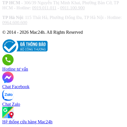
TP HCM
- 306/39 Nguyễn Thị Minh Khai, Phường Bàn Cờ, TP
HCM - Hotline:
0919.011.011
-
0911.100.900
TP Hà Nội
: 115 Thái Hà, Phường Đống Đa, TP Hà Nội - Hotline:
0964.600.600
© 2014 - 2026 Mac24h. All Rights Reserved
Hotline tư vấn
Chat Facebook
Chat Zalo
Hệ thống cửa hàng Mac24h