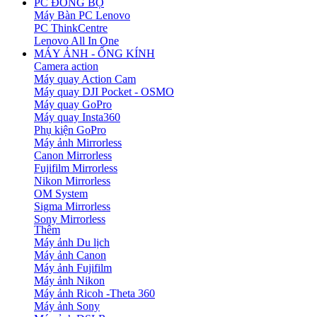
PC ĐỒNG BỘ
Máy Bàn PC Lenovo
PC ThinkCentre
Lenovo All In One
MÁY ẢNH - ỐNG KÍNH
Camera action
Máy quay Action Cam
Máy quay DJI Pocket - OSMO
Máy quay GoPro
Máy quay Insta360
Phụ kiện GoPro
Máy ảnh Mirrorless
Canon Mirrorless
Fujifilm Mirrorless
Nikon Mirrorless
OM System
Sigma Mirrorless
Sony Mirrorless
Thêm
Máy ảnh Du lịch
Máy ảnh Canon
Máy ảnh Fujifilm
Máy ảnh Nikon
Máy ảnh Ricoh -Theta 360
Máy ảnh Sony