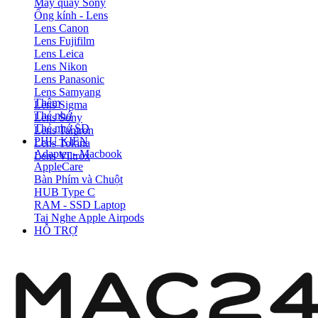
Máy quay Sony
Ống kính - Lens
Lens Canon
Lens Fujifilm
Lens Leica
Lens Nikon
Lens Panasonic
Lens Samyang
Thêm
Lens Sigma
Thẻ nhớ
Lens Sony
Thẻ nhớ SD
Lens Tamron
PHỤ KIỆN
Lens Tokina
Adapter - Macbook
Lens Viltrox
AppleCare
Bàn Phím và Chuột
HUB Type C
RAM - SSD Laptop
Tai Nghe Apple Airpods
HỖ TRỢ