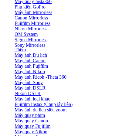
Máy quay Insta360
Phụ kiện GoPro
Máy ảnh Mirrorless
Canon Mirrorless
Fujifilm Mirrorless
Nikon Mirrorless
OM System
Sigma Mirrorless
Sony Mirrorless
Thêm
Máy ảnh Du lịch
Máy ảnh Canon
Máy ảnh Fujifilm
Máy ảnh Nikon
Máy ảnh Ricoh -Theta 360
Máy ảnh Sony
Máy ảnh DSLR
Nikon DSLR
Máy ảnh loại khác
Fujifilm Instax (Chụp lấy liền)
Máy ảnh du lịch siêu zoom
Máy quay phim
Máy quay Canon
Máy quay Fujifilm
Máy quay Nikon