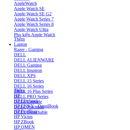
AppleWatch
Apple Watch SE
Apple Watch SE G2
Apple Watch Series 7
Apple Watch Series 8
Apple Watch Ultra
Phụ kiện Apple Watch
Thêm
Laptop
Razer - Gaming
DELL
DELL ALIENWARE
DELL Gaming
DELL Inspiron
DELL XPS
DELL 15 Series
DELL 16 Series
Thêm
DELL 16 Plus Series
HP
DELL PRO Series
HP Elitebook
DELL Latitude
HP ENVY - OmniBook
DELL Precision
HP Pavillion
DELL Detachable
HP Victus
HP ZBook
HP OMEN