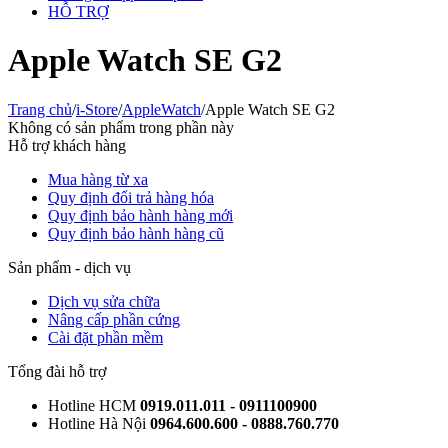
HỖ TRỢ
Apple Watch SE G2
Trang chủ
/
i-Store
/
AppleWatch
/
Apple Watch SE G2
Không có sản phẩm trong phần này
Hỗ trợ khách hàng
Mua hàng từ xa
Quy định đổi trả hàng hóa
Quy định bảo hành hàng mới
Quy định bảo hành hàng cũ
Sản phẩm - dịch vụ
Dịch vụ sửa chữa
Nâng cấp phần cứng
Cài đặt phần mềm
Tổng đài hỗ trợ
Hotline HCM
0919.011.011 - 0911100900
Hotline Hà Nội
0964.600.600 - 0888.760.770