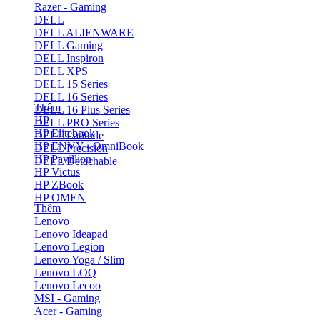
Razer - Gaming
DELL
DELL ALIENWARE
DELL Gaming
DELL Inspiron
DELL XPS
DELL 15 Series
DELL 16 Series
Thêm
DELL 16 Plus Series
HP
DELL PRO Series
HP Elitebook
DELL Latitude
HP ENVY - OmniBook
DELL Precision
HP Pavillion
DELL Detachable
HP Victus
HP ZBook
HP OMEN
Thêm
Lenovo
Lenovo Ideapad
Lenovo Legion
Lenovo Yoga / Slim
Lenovo LOQ
Lenovo Lecoo
MSI - Gaming
Acer - Gaming