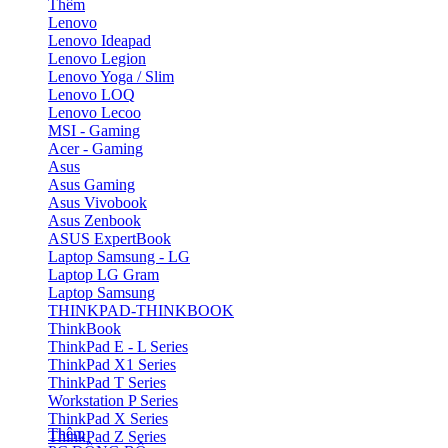
Thêm
Lenovo
Lenovo Ideapad
Lenovo Legion
Lenovo Yoga / Slim
Lenovo LOQ
Lenovo Lecoo
MSI - Gaming
Acer - Gaming
Asus
Asus Gaming
Asus Vivobook
Asus Zenbook
ASUS ExpertBook
Laptop Samsung - LG
Laptop LG Gram
Laptop Samsung
THINKPAD-THINKBOOK
ThinkBook
ThinkPad E - L Series
ThinkPad X1 Series
ThinkPad T Series
Workstation P Series
ThinkPad X Series
Thêm
ThinkPad Z Series