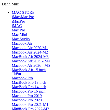
Danh Mục
MAC STORE
iMac-Mac Pro
iMacPro
iMAC
Mac Pro
Mac Mini
Mac Studio
Macbook Air
Macbook Air 2020-M1
Macbook Air 2024-M2
MacBook Air 2024-M3
Macbook Air 2025 - M4
Macbook Air 2026 - M5
MacBook Air 15 inch
Thêm
Macbook Pro
MacBook Pro 13 inch
MacBook Pro 14 inch
Macbook Pro 16 inch
Macbook Pro 2019
Macbook Pro 2020
Macbook Pro 2021-M1
Thêm
MacBook Pro 2022-M2