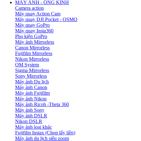
MÁY ẢNH - ỐNG KÍNH
Camera action
Máy quay Action Cam
Máy quay DJI Pocket - OSMO
Máy quay GoPro
Máy quay Insta360
Phụ kiện GoPro
Máy ảnh Mirrorless
Canon Mirrorless
Fujifilm Mirrorless
Nikon Mirrorless
OM System
Sigma Mirrorless
Sony Mirrorless
Máy ảnh Du lịch
Máy ảnh Canon
Máy ảnh Fujifilm
Máy ảnh Nikon
Máy ảnh Ricoh -Theta 360
Máy ảnh Sony
Máy ảnh DSLR
Nikon DSLR
Máy ảnh loại khác
Fujifilm Instax (Chụp lấy liền)
Máy ảnh du lịch siêu zoom