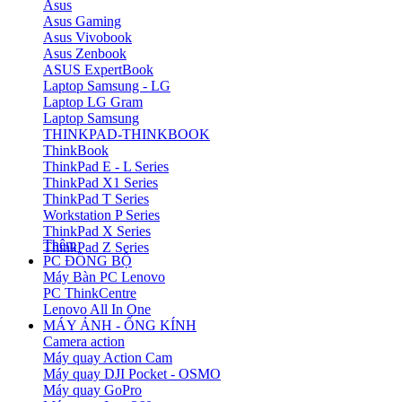
Asus
Asus Gaming
Asus Vivobook
Asus Zenbook
ASUS ExpertBook
Laptop Samsung - LG
Laptop LG Gram
Laptop Samsung
THINKPAD-THINKBOOK
ThinkBook
ThinkPad E - L Series
ThinkPad X1 Series
ThinkPad T Series
Workstation P Series
ThinkPad X Series
Thêm
ThinkPad Z Series
PC ĐỒNG BỘ
Máy Bàn PC Lenovo
PC ThinkCentre
Lenovo All In One
MÁY ẢNH - ỐNG KÍNH
Camera action
Máy quay Action Cam
Máy quay DJI Pocket - OSMO
Máy quay GoPro