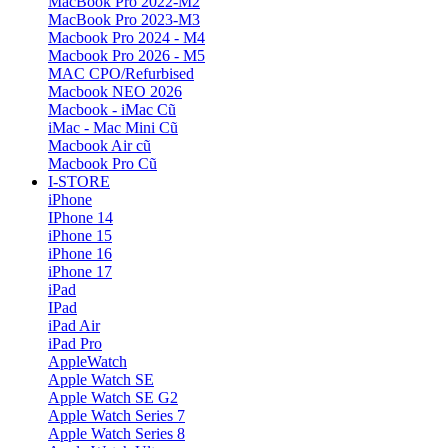
MacBook Pro 2022-M2
MacBook Pro 2023-M3
Macbook Pro 2024 - M4
Macbook Pro 2026 - M5
MAC CPO/Refurbised
Macbook NEO 2026
Macbook - iMac Cũ
iMac - Mac Mini Cũ
Macbook Air cũ
Macbook Pro Cũ
I-STORE
iPhone
IPhone 14
iPhone 15
iPhone 16
iPhone 17
iPad
IPad
iPad Air
iPad Pro
AppleWatch
Apple Watch SE
Apple Watch SE G2
Apple Watch Series 7
Apple Watch Series 8