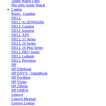
Apple Watch Ultra
Phụ kiện Apple Watch
Laptop
Razer - Gaming
DELL
DELL ALIENWARE
DELL Gaming
DELL Inspiron
DELL XPS
DELL 15 Series
DELL 16 Series
DELL 16 Plus Series
DELL PRO Series
DELL Latitude
DELL Precision
HP
HP Elitebook
HP ENVY - OmniBook
HP Pavillion
HP Victus
HP ZBook
HP OMEN
Lenovo
Lenovo Ideapad
Lenovo Legion