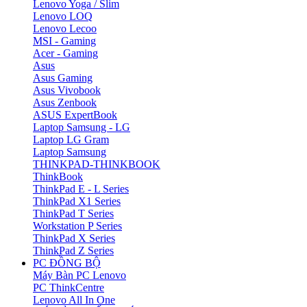
Lenovo Yoga / Slim
Lenovo LOQ
Lenovo Lecoo
MSI - Gaming
Acer - Gaming
Asus
Asus Gaming
Asus Vivobook
Asus Zenbook
ASUS ExpertBook
Laptop Samsung - LG
Laptop LG Gram
Laptop Samsung
THINKPAD-THINKBOOK
ThinkBook
ThinkPad E - L Series
ThinkPad X1 Series
ThinkPad T Series
Workstation P Series
ThinkPad X Series
ThinkPad Z Series
PC ĐỒNG BỘ
Máy Bàn PC Lenovo
PC ThinkCentre
Lenovo All In One