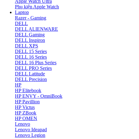
Apple Watch Ultra
Phụ kiện Apple Watch
Laptop
Razer - Gaming
DELL
DELL ALIENWARE
DELL Gaming
DELL Inspiron
DELL XPS
DELL 15 Series
DELL 16 Series
DELL 16 Plus Series
DELL PRO Series
DELL Latitude
DELL Precision
HP
HP Elitebook
HP ENVY - OmniBook
HP Pavillion
HP Victus
HP ZBook
HP OMEN
Lenovo
Lenovo Ideapad
Lenovo Legion