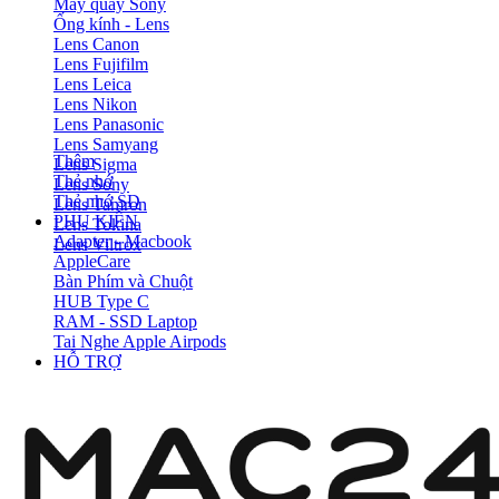
Máy quay Sony
Ống kính - Lens
Lens Canon
Lens Fujifilm
Lens Leica
Lens Nikon
Lens Panasonic
Lens Samyang
Thêm
Lens Sigma
Thẻ nhớ
Lens Sony
Thẻ nhớ SD
Lens Tamron
PHỤ KIỆN
Lens Tokina
Adapter - Macbook
Lens Viltrox
AppleCare
Bàn Phím và Chuột
HUB Type C
RAM - SSD Laptop
Tai Nghe Apple Airpods
HỖ TRỢ