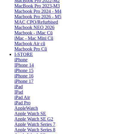
MacBook Pro 2022-M2
MacBook Pro 2023-M3
Macbook Pro 2024 - M4
Macbook Pro 2026 - M5
MAC CPO/Refurbised
Macbook NEO 2026
Macbook - iMac Cũ
iMac - Mac Mini Cũ
Macbook Air cũ
Macbook Pro Cũ
I-STORE
iPhone
IPhone 14
iPhone 15
iPhone 16
iPhone 17
iPad
IPad
iPad Air
iPad Pro
AppleWatch
Apple Watch SE
Apple Watch SE G2
Apple Watch Series 7
Apple Watch Series 8