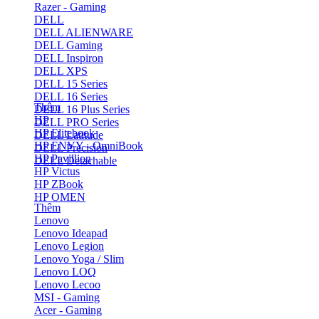
Razer - Gaming
DELL
DELL ALIENWARE
DELL Gaming
DELL Inspiron
DELL XPS
DELL 15 Series
DELL 16 Series
Thêm
DELL 16 Plus Series
HP
DELL PRO Series
HP Elitebook
DELL Latitude
HP ENVY - OmniBook
DELL Precision
HP Pavillion
DELL Detachable
HP Victus
HP ZBook
HP OMEN
Thêm
Lenovo
Lenovo Ideapad
Lenovo Legion
Lenovo Yoga / Slim
Lenovo LOQ
Lenovo Lecoo
MSI - Gaming
Acer - Gaming