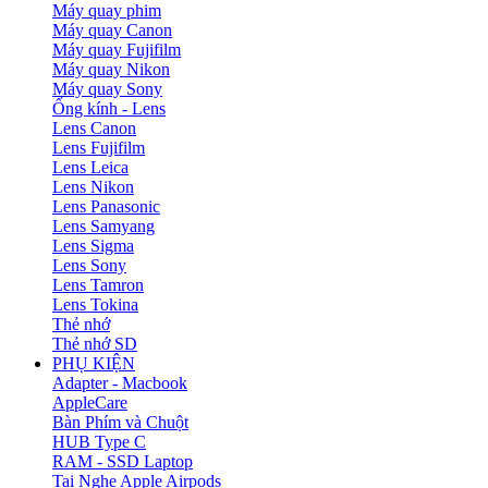
Máy quay phim
Máy quay Canon
Máy quay Fujifilm
Máy quay Nikon
Máy quay Sony
Ống kính - Lens
Lens Canon
Lens Fujifilm
Lens Leica
Lens Nikon
Lens Panasonic
Lens Samyang
Lens Sigma
Lens Sony
Lens Tamron
Lens Tokina
Thẻ nhớ
Thẻ nhớ SD
PHỤ KIỆN
Adapter - Macbook
AppleCare
Bàn Phím và Chuột
HUB Type C
RAM - SSD Laptop
Tai Nghe Apple Airpods