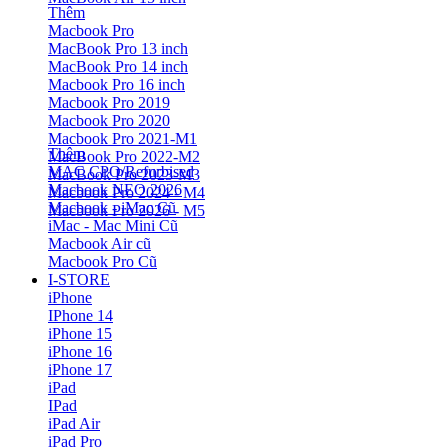
Thêm
Macbook Pro
MacBook Pro 13 inch
MacBook Pro 14 inch
Macbook Pro 16 inch
Macbook Pro 2019
Macbook Pro 2020
Macbook Pro 2021-M1
Thêm
MacBook Pro 2022-M2
MAC CPO/Refurbised
MacBook Pro 2023-M3
Macbook NEO 2026
Macbook Pro 2024 - M4
Macbook - iMac Cũ
Macbook Pro 2026 - M5
iMac - Mac Mini Cũ
Macbook Air cũ
Macbook Pro Cũ
I-STORE
iPhone
IPhone 14
iPhone 15
iPhone 16
iPhone 17
iPad
IPad
iPad Air
iPad Pro