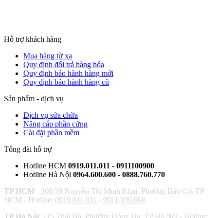
Hỗ trợ khách hàng
Mua hàng từ xa
Quy định đổi trả hàng hóa
Quy định bảo hành hàng mới
Quy định bảo hành hàng cũ
Sản phẩm - dịch vụ
Dịch vụ sửa chữa
Nâng cấp phần cứng
Cài đặt phần mềm
Tổng đài hỗ trợ
Hotline HCM
0919.011.011 - 0911100900
Hotline Hà Nội
0964.600.600 - 0888.760.770
TP HCM
- 306/39 Nguyễn Thị Minh Khai, Phường Bàn Cờ, TP
HCM - Hotline:
0919.011.011
-
0911.100.900
TP Hà Nội
: 115 Thái Hà, Phường Đống Đa, TP Hà Nội - Hotline: