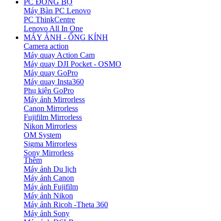
PC ĐỒNG BỘ
Máy Bàn PC Lenovo
PC ThinkCentre
Lenovo All In One
MÁY ẢNH - ỐNG KÍNH
Camera action
Máy quay Action Cam
Máy quay DJI Pocket - OSMO
Máy quay GoPro
Máy quay Insta360
Phụ kiện GoPro
Máy ảnh Mirrorless
Canon Mirrorless
Fujifilm Mirrorless
Nikon Mirrorless
OM System
Sigma Mirrorless
Sony Mirrorless
Thêm
Máy ảnh Du lịch
Máy ảnh Canon
Máy ảnh Fujifilm
Máy ảnh Nikon
Máy ảnh Ricoh -Theta 360
Máy ảnh Sony