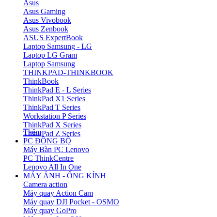
Asus
Asus Gaming
Asus Vivobook
Asus Zenbook
ASUS ExpertBook
Laptop Samsung - LG
Laptop LG Gram
Laptop Samsung
THINKPAD-THINKBOOK
ThinkBook
ThinkPad E - L Series
ThinkPad X1 Series
ThinkPad T Series
Workstation P Series
ThinkPad X Series
Thêm
ThinkPad Z Series
PC ĐỒNG BỘ
Máy Bàn PC Lenovo
PC ThinkCentre
Lenovo All In One
MÁY ẢNH - ỐNG KÍNH
Camera action
Máy quay Action Cam
Máy quay DJI Pocket - OSMO
Máy quay GoPro