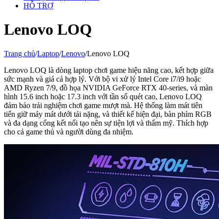
HỖ TRỢ
Lenovo LOQ
Trang chủ
/
Laptop
/
Lenovo
/
Lenovo LOQ
Lenovo LOQ là dòng laptop chơi game hiệu năng cao, kết hợp giữa
sức mạnh và giá cả hợp lý. Với bộ vi xử lý Intel Core i7/i9 hoặc
AMD Ryzen 7/9, đồ họa NVIDIA GeForce RTX 40-series, và màn
hình 15.6 inch hoặc 17.3 inch với tần số quét cao, Lenovo LOQ
đảm bảo trải nghiệm chơi game mượt mà. Hệ thống làm mát tiên
tiến giữ máy mát dưới tải nặng, và thiết kế hiện đại, bàn phím RGB
và đa dạng cổng kết nối tạo nên sự tiện lợi và thẩm mỹ. Thích hợp
cho cả game thủ và người dùng đa nhiệm.