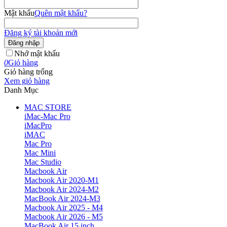
Mật khẩu
Quên mật khẩu?
Đăng ký tài khoản mới
Đăng nhập
Nhớ mật khẩu
0
Giỏ hàng
Giỏ hàng trống
Xem giỏ hàng
Danh Mục
MAC STORE
iMac-Mac Pro
iMacPro
iMAC
Mac Pro
Mac Mini
Mac Studio
Macbook Air
Macbook Air 2020-M1
Macbook Air 2024-M2
MacBook Air 2024-M3
Macbook Air 2025 - M4
Macbook Air 2026 - M5
MacBook Air 15 inch