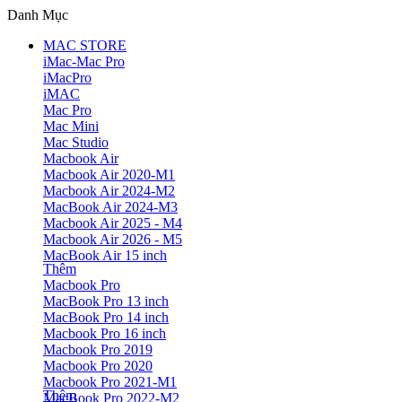
Danh Mục
MAC STORE
iMac-Mac Pro
iMacPro
iMAC
Mac Pro
Mac Mini
Mac Studio
Macbook Air
Macbook Air 2020-M1
Macbook Air 2024-M2
MacBook Air 2024-M3
Macbook Air 2025 - M4
Macbook Air 2026 - M5
MacBook Air 15 inch
Thêm
Macbook Pro
MacBook Pro 13 inch
MacBook Pro 14 inch
Macbook Pro 16 inch
Macbook Pro 2019
Macbook Pro 2020
Macbook Pro 2021-M1
Thêm
MacBook Pro 2022-M2