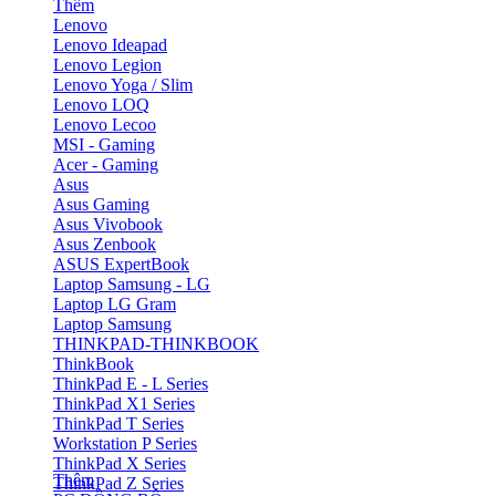
Thêm
Lenovo
Lenovo Ideapad
Lenovo Legion
Lenovo Yoga / Slim
Lenovo LOQ
Lenovo Lecoo
MSI - Gaming
Acer - Gaming
Asus
Asus Gaming
Asus Vivobook
Asus Zenbook
ASUS ExpertBook
Laptop Samsung - LG
Laptop LG Gram
Laptop Samsung
THINKPAD-THINKBOOK
ThinkBook
ThinkPad E - L Series
ThinkPad X1 Series
ThinkPad T Series
Workstation P Series
ThinkPad X Series
Thêm
ThinkPad Z Series