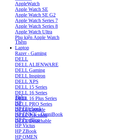
AppleWatch
Apple Watch SE
Apple Watch SE G2
Apple Watch Series 7
Apple Watch Series 8
Apple Watch Ultra
Phụ kiện Apple Watch
Thêm
Laptop
Razer - Gaming
DELL
DELL ALIENWARE
DELL Gaming
DELL Inspiron
DELL XPS
DELL 15 Series
DELL 16 Series
Thêm
DELL 16 Plus Series
HP
DELL PRO Series
HP Elitebook
DELL Latitude
HP ENVY - OmniBook
DELL Precision
HP Pavillion
DELL Detachable
HP Victus
HP ZBook
HP OMEN