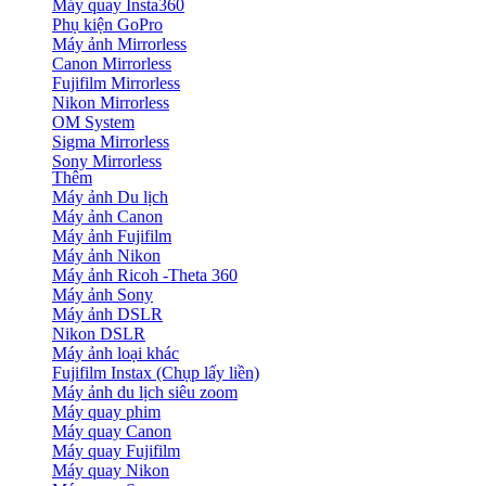
Máy quay Insta360
Phụ kiện GoPro
Máy ảnh Mirrorless
Canon Mirrorless
Fujifilm Mirrorless
Nikon Mirrorless
OM System
Sigma Mirrorless
Sony Mirrorless
Thêm
Máy ảnh Du lịch
Máy ảnh Canon
Máy ảnh Fujifilm
Máy ảnh Nikon
Máy ảnh Ricoh -Theta 360
Máy ảnh Sony
Máy ảnh DSLR
Nikon DSLR
Máy ảnh loại khác
Fujifilm Instax (Chụp lấy liền)
Máy ảnh du lịch siêu zoom
Máy quay phim
Máy quay Canon
Máy quay Fujifilm
Máy quay Nikon