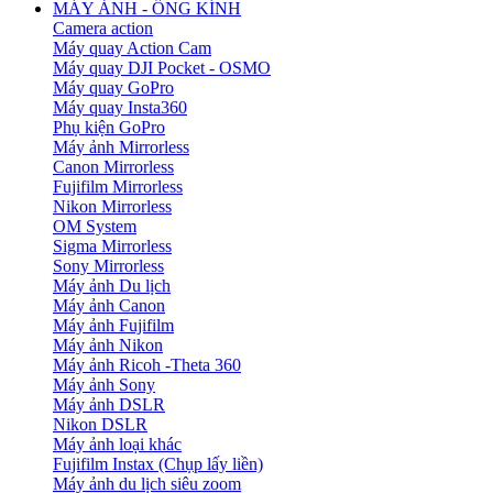
MÁY ẢNH - ỐNG KÍNH
Camera action
Máy quay Action Cam
Máy quay DJI Pocket - OSMO
Máy quay GoPro
Máy quay Insta360
Phụ kiện GoPro
Máy ảnh Mirrorless
Canon Mirrorless
Fujifilm Mirrorless
Nikon Mirrorless
OM System
Sigma Mirrorless
Sony Mirrorless
Máy ảnh Du lịch
Máy ảnh Canon
Máy ảnh Fujifilm
Máy ảnh Nikon
Máy ảnh Ricoh -Theta 360
Máy ảnh Sony
Máy ảnh DSLR
Nikon DSLR
Máy ảnh loại khác
Fujifilm Instax (Chụp lấy liền)
Máy ảnh du lịch siêu zoom