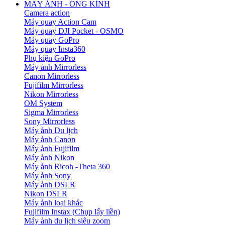
MÁY ẢNH - ỐNG KÍNH
Camera action
Máy quay Action Cam
Máy quay DJI Pocket - OSMO
Máy quay GoPro
Máy quay Insta360
Phụ kiện GoPro
Máy ảnh Mirrorless
Canon Mirrorless
Fujifilm Mirrorless
Nikon Mirrorless
OM System
Sigma Mirrorless
Sony Mirrorless
Máy ảnh Du lịch
Máy ảnh Canon
Máy ảnh Fujifilm
Máy ảnh Nikon
Máy ảnh Ricoh -Theta 360
Máy ảnh Sony
Máy ảnh DSLR
Nikon DSLR
Máy ảnh loại khác
Fujifilm Instax (Chụp lấy liền)
Máy ảnh du lịch siêu zoom