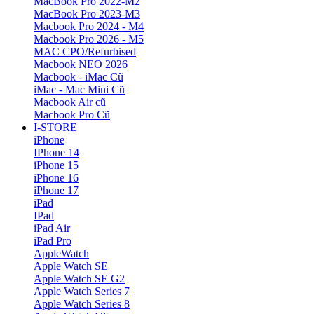
MacBook Pro 2022-M2
MacBook Pro 2023-M3
Macbook Pro 2024 - M4
Macbook Pro 2026 - M5
MAC CPO/Refurbised
Macbook NEO 2026
Macbook - iMac Cũ
iMac - Mac Mini Cũ
Macbook Air cũ
Macbook Pro Cũ
I-STORE
iPhone
IPhone 14
iPhone 15
iPhone 16
iPhone 17
iPad
IPad
iPad Air
iPad Pro
AppleWatch
Apple Watch SE
Apple Watch SE G2
Apple Watch Series 7
Apple Watch Series 8