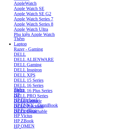
AppleWatch
Apple Watch SE
Apple Watch SE G2
Apple Watch Series 7
Apple Watch Series 8
Apple Watch Ultra
Phụ kiện Apple Watch
Thêm
Laptop
Razer - Gaming
DELL
DELL ALIENWARE
DELL Gaming
DELL Inspiron
DELL XPS
DELL 15 Series
DELL 16 Series
Thêm
DELL 16 Plus Series
HP
DELL PRO Series
HP Elitebook
DELL Latitude
HP ENVY - OmniBook
DELL Precision
HP Pavillion
DELL Detachable
HP Victus
HP ZBook
HP OMEN