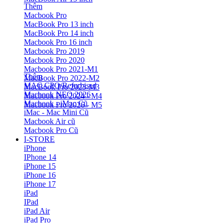
Thêm
Macbook Pro
MacBook Pro 13 inch
MacBook Pro 14 inch
Macbook Pro 16 inch
Macbook Pro 2019
Macbook Pro 2020
Macbook Pro 2021-M1
Thêm
MacBook Pro 2022-M2
MAC CPO/Refurbised
MacBook Pro 2023-M3
Macbook NEO 2026
Macbook Pro 2024 - M4
Macbook - iMac Cũ
Macbook Pro 2026 - M5
iMac - Mac Mini Cũ
Macbook Air cũ
Macbook Pro Cũ
I-STORE
iPhone
IPhone 14
iPhone 15
iPhone 16
iPhone 17
iPad
IPad
iPad Air
iPad Pro