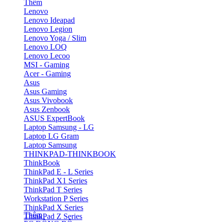
Thêm
Lenovo
Lenovo Ideapad
Lenovo Legion
Lenovo Yoga / Slim
Lenovo LOQ
Lenovo Lecoo
MSI - Gaming
Acer - Gaming
Asus
Asus Gaming
Asus Vivobook
Asus Zenbook
ASUS ExpertBook
Laptop Samsung - LG
Laptop LG Gram
Laptop Samsung
THINKPAD-THINKBOOK
ThinkBook
ThinkPad E - L Series
ThinkPad X1 Series
ThinkPad T Series
Workstation P Series
ThinkPad X Series
Thêm
ThinkPad Z Series