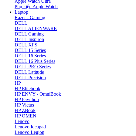
Apple Watch Ultra
Phụ kiện Apple Watch
Laptop
Razer - Gaming
DELL
DELL ALIENWARE
DELL Gaming
DELL Inspiron
DELL XPS
DELL 15 Series
DELL 16 Series
DELL 16 Plus Series
DELL PRO Series
DELL Latitude
DELL Precision
HP
HP Elitebook
HP ENVY - OmniBook
HP Pavillion
HP Victus
HP ZBook
HP OMEN
Lenovo
Lenovo Ideapad
Lenovo Legion