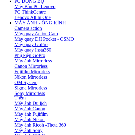
PC ĐỒNG BỘ
Máy Bàn PC Lenovo
PC ThinkCentre
Lenovo All In One
MÁY ẢNH - ỐNG KÍNH
Camera action
Máy quay Action Cam
Máy quay DJI Pocket - OSMO
Máy quay GoPro
Máy quay Insta360
Phụ kiện GoPro
Máy ảnh Mirrorless
Canon Mirrorless
Fujifilm Mirrorless
Nikon Mirrorless
OM System
Sigma Mirrorless
Sony Mirrorless
Thêm
Máy ảnh Du lịch
Máy ảnh Canon
Máy ảnh Fujifilm
Máy ảnh Nikon
Máy ảnh Ricoh -Theta 360
Máy ảnh Sony