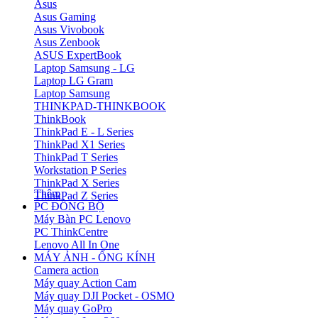
Asus
Asus Gaming
Asus Vivobook
Asus Zenbook
ASUS ExpertBook
Laptop Samsung - LG
Laptop LG Gram
Laptop Samsung
THINKPAD-THINKBOOK
ThinkBook
ThinkPad E - L Series
ThinkPad X1 Series
ThinkPad T Series
Workstation P Series
ThinkPad X Series
Thêm
ThinkPad Z Series
PC ĐỒNG BỘ
Máy Bàn PC Lenovo
PC ThinkCentre
Lenovo All In One
MÁY ẢNH - ỐNG KÍNH
Camera action
Máy quay Action Cam
Máy quay DJI Pocket - OSMO
Máy quay GoPro