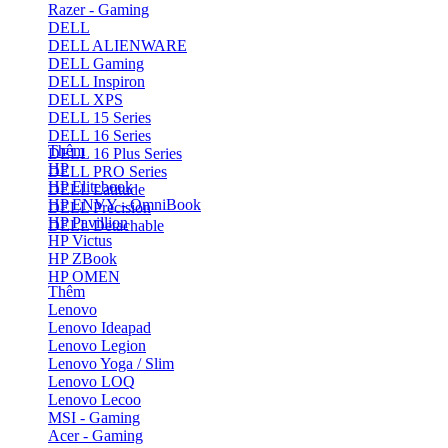
Razer - Gaming
DELL
DELL ALIENWARE
DELL Gaming
DELL Inspiron
DELL XPS
DELL 15 Series
DELL 16 Series
Thêm
DELL 16 Plus Series
HP
DELL PRO Series
HP Elitebook
DELL Latitude
HP ENVY - OmniBook
DELL Precision
HP Pavillion
DELL Detachable
HP Victus
HP ZBook
HP OMEN
Thêm
Lenovo
Lenovo Ideapad
Lenovo Legion
Lenovo Yoga / Slim
Lenovo LOQ
Lenovo Lecoo
MSI - Gaming
Acer - Gaming