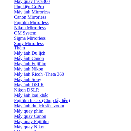
Máy quay Insta360
Phụ kiện GoPro
Máy ảnh Mirrorless
Canon Mirrorless
Fujifilm Mirrorless
Nikon Mirrorless
OM System
Sigma Mirrorless
Sony Mirrorless
Thêm
Máy ảnh Du lịch
Máy ảnh Canon
Máy ảnh Fujifilm
Máy ảnh Nikon
Máy ảnh Ricoh -Theta 360
Máy ảnh Sony
Máy ảnh DSLR
Nikon DSLR
Máy ảnh loại khác
Fujifilm Instax (Chụp lấy liền)
Máy ảnh du lịch siêu zoom
Máy quay phim
Máy quay Canon
Máy quay Fujifilm
Máy quay Nikon