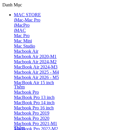
Danh Mục
MAC STORE
iMac-Mac Pro
iMacPro
iMAC
Mac Pro
Mac Mini
Mac Studio
Macbook Air
Macbook Air 2020-M1
Macbook Air 2024-M2
MacBook Air 2024-M3
Macbook Air 2025 - M4
Macbook Air 2026 - M5
MacBook Air 15 inch
Thêm
Macbook Pro
MacBook Pro 13 inch
MacBook Pro 14 inch
Macbook Pro 16 inch
Macbook Pro 2019
Macbook Pro 2020
Macbook Pro 2021-M1
Thêm
MacBook Pro 2022-M2