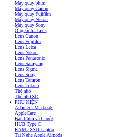
Máy quay phim
Máy quay Canon
Máy quay Fujifilm
Máy quay Nikon
Máy quay Sony
Ống kính - Lens
Lens Canon
Lens Fujifilm
Lens Leica
Lens Nikon
Lens Panasonic
Lens Samyang
Lens Sigma
Lens Sony
Lens Tamron
Lens Tokina
Thẻ nhớ
Thẻ nhớ SD
PHỤ KIỆN
Adapter - Macbook
AppleCare
Bàn Phím và Chuột
HUB Type C
RAM - SSD Laptop
Tai Nghe Apple Airpods