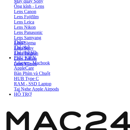
Máy quay Sony
Ống kính - Lens
Lens Canon
Lens Fujifilm
Lens Leica
Lens Nikon
Lens Panasonic
Lens Samyang
Thêm
Lens Sigma
Thẻ nhớ
Lens Sony
Thẻ nhớ SD
Lens Tamron
PHỤ KIỆN
Lens Tokina
Adapter - Macbook
Lens Viltrox
AppleCare
Bàn Phím và Chuột
HUB Type C
RAM - SSD Laptop
Tai Nghe Apple Airpods
HỖ TRỢ