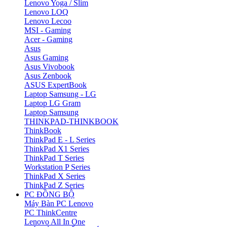
Lenovo Yoga / Slim
Lenovo LOQ
Lenovo Lecoo
MSI - Gaming
Acer - Gaming
Asus
Asus Gaming
Asus Vivobook
Asus Zenbook
ASUS ExpertBook
Laptop Samsung - LG
Laptop LG Gram
Laptop Samsung
THINKPAD-THINKBOOK
ThinkBook
ThinkPad E - L Series
ThinkPad X1 Series
ThinkPad T Series
Workstation P Series
ThinkPad X Series
ThinkPad Z Series
PC ĐỒNG BỘ
Máy Bàn PC Lenovo
PC ThinkCentre
Lenovo All In One