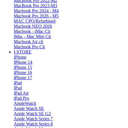
MacBook Pro 2022-M2
MacBook Pro 2023-M3
Macbook Pro 2024 - M4
Macbook Pro 2026 - M5
MAC CPO/Refurbised
Macbook NEO 2026
Macbook - iMac Cũ
iMac - Mac Mini Cũ
Macbook Air cũ
Macbook Pro Cũ
I-STORE
iPhone
IPhone 14
iPhone 15
iPhone 16
iPhone 17
iPad
IPad
iPad Air
iPad Pro
AppleWatch
Apple Watch SE
Apple Watch SE G2
Apple Watch Series 7
Apple Watch Series 8