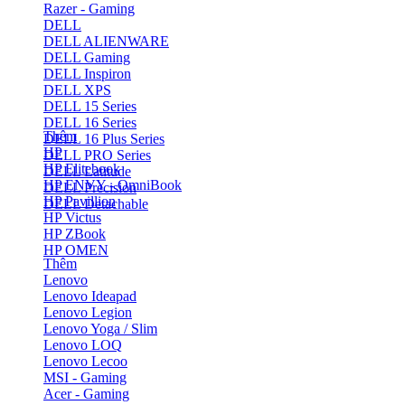
Razer - Gaming
DELL
DELL ALIENWARE
DELL Gaming
DELL Inspiron
DELL XPS
DELL 15 Series
DELL 16 Series
Thêm
DELL 16 Plus Series
HP
DELL PRO Series
HP Elitebook
DELL Latitude
HP ENVY - OmniBook
DELL Precision
HP Pavillion
DELL Detachable
HP Victus
HP ZBook
HP OMEN
Thêm
Lenovo
Lenovo Ideapad
Lenovo Legion
Lenovo Yoga / Slim
Lenovo LOQ
Lenovo Lecoo
MSI - Gaming
Acer - Gaming