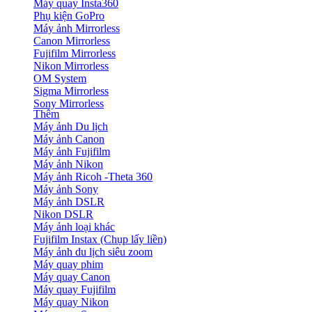
Máy quay Insta360
Phụ kiện GoPro
Máy ảnh Mirrorless
Canon Mirrorless
Fujifilm Mirrorless
Nikon Mirrorless
OM System
Sigma Mirrorless
Sony Mirrorless
Thêm
Máy ảnh Du lịch
Máy ảnh Canon
Máy ảnh Fujifilm
Máy ảnh Nikon
Máy ảnh Ricoh -Theta 360
Máy ảnh Sony
Máy ảnh DSLR
Nikon DSLR
Máy ảnh loại khác
Fujifilm Instax (Chụp lấy liền)
Máy ảnh du lịch siêu zoom
Máy quay phim
Máy quay Canon
Máy quay Fujifilm
Máy quay Nikon