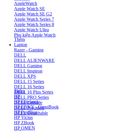
AppleWatch
Apple Watch SE
Apple Watch SE G2
Apple Watch Series 7
Apple Watch Series 8
Apple Watch Ultra
Phụ kiện Apple Watch
Thêm
Laptop
Razer - Gaming
DELL
DELL ALIENWARE
DELL Gaming
DELL Inspiron
DELL XPS
DELL 15 Series
DELL 16 Series
Thêm
DELL 16 Plus Series
HP
DELL PRO Series
HP Elitebook
DELL Latitude
HP ENVY - OmniBook
DELL Precision
HP Pavillion
DELL Detachable
HP Victus
HP ZBook
HP OMEN