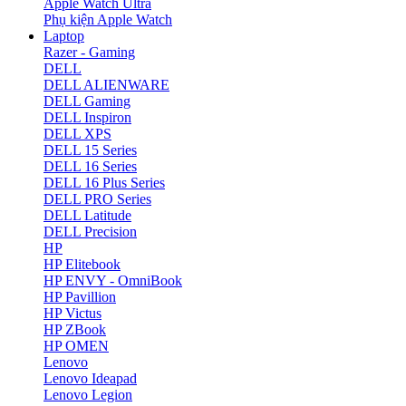
Apple Watch Ultra
Phụ kiện Apple Watch
Laptop
Razer - Gaming
DELL
DELL ALIENWARE
DELL Gaming
DELL Inspiron
DELL XPS
DELL 15 Series
DELL 16 Series
DELL 16 Plus Series
DELL PRO Series
DELL Latitude
DELL Precision
HP
HP Elitebook
HP ENVY - OmniBook
HP Pavillion
HP Victus
HP ZBook
HP OMEN
Lenovo
Lenovo Ideapad
Lenovo Legion