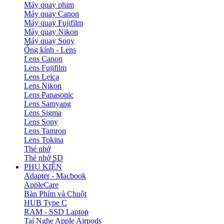
Máy quay phim
Máy quay Canon
Máy quay Fujifilm
Máy quay Nikon
Máy quay Sony
Ống kính - Lens
Lens Canon
Lens Fujifilm
Lens Leica
Lens Nikon
Lens Panasonic
Lens Samyang
Lens Sigma
Lens Sony
Lens Tamron
Lens Tokina
Thẻ nhớ
Thẻ nhớ SD
PHỤ KIỆN
Adapter - Macbook
AppleCare
Bàn Phím và Chuột
HUB Type C
RAM - SSD Laptop
Tai Nghe Apple Airpods