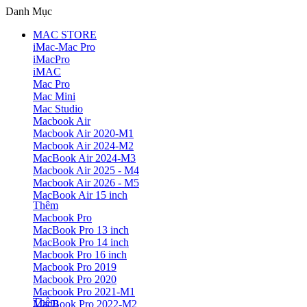
Danh Mục
MAC STORE
iMac-Mac Pro
iMacPro
iMAC
Mac Pro
Mac Mini
Mac Studio
Macbook Air
Macbook Air 2020-M1
Macbook Air 2024-M2
MacBook Air 2024-M3
Macbook Air 2025 - M4
Macbook Air 2026 - M5
MacBook Air 15 inch
Thêm
Macbook Pro
MacBook Pro 13 inch
MacBook Pro 14 inch
Macbook Pro 16 inch
Macbook Pro 2019
Macbook Pro 2020
Macbook Pro 2021-M1
Thêm
MacBook Pro 2022-M2