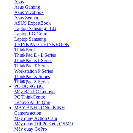
Asus
Asus Gaming
Asus Vivobook
Asus Zenbook
ASUS ExpertBook
Laptop Samsung - LG
Laptop LG Gram
Laptop Samsung
THINKPAD-THINKBOOK
ThinkBook
ThinkPad E - L Series
ThinkPad X1 Series
ThinkPad T Series
Workstation P Series
ThinkPad X Series
Thêm
ThinkPad Z Series
PC ĐỒNG BỘ
Máy Bàn PC Lenovo
PC ThinkCentre
Lenovo All In One
MÁY ẢNH - ỐNG KÍNH
Camera action
Máy quay Action Cam
Máy quay DJI Pocket - OSMO
Máy quay GoPro