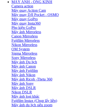
MÁY ẢNH - ỐNG KÍNH
Camera action
Máy quay Action Cam
Máy quay DJI Pocket - OSMO
Máy quay GoPro
Máy quay Insta360
Phụ kiện GoPro
Máy ảnh Mirrorless
Canon Mirrorless
Fujifilm Mirrorless
Nikon Mirrorless
OM System
Sigma Mirrorless
Sony Mirrorless
Máy ảnh Du lịch
Máy ảnh Canon
Máy ảnh Fujifilm
Máy ảnh Nikon
Máy ảnh Ricoh -Theta 360
Máy ảnh Sony
Máy ảnh DSLR
Nikon DSLR
Máy ảnh loại khác
Fujifilm Instax (Chụp lấy liền)
Máy ảnh du lịch siêu zoom