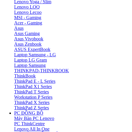
Lenovo Yoga / Slim
Lenovo LOQ
Lenovo Lecoo
MSI - Gaming
Acer - Gaming
Asus
Asus Gaming
Asus Vivobook
Asus Zenbook
ASUS ExpertBook
Laptop Samsung - LG
Laptop LG Gram
Laptop Samsung
THINKPAD-THINKBOOK
ThinkBook
ThinkPad E - L Series
ThinkPad X1 Series
ThinkPad T Series
Workstation P Series
ThinkPad X Series
ThinkPad Z Series
PC ĐỒNG BỘ
Máy Bàn PC Lenovo
PC ThinkCentre
Lenovo All In One