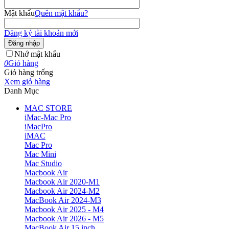
Mật khẩu
Quên mật khẩu?
Đăng ký tài khoản mới
Đăng nhập
Nhớ mật khẩu
0
Giỏ hàng
Giỏ hàng trống
Xem giỏ hàng
Danh Mục
MAC STORE
iMac-Mac Pro
iMacPro
iMAC
Mac Pro
Mac Mini
Mac Studio
Macbook Air
Macbook Air 2020-M1
Macbook Air 2024-M2
MacBook Air 2024-M3
Macbook Air 2025 - M4
Macbook Air 2026 - M5
MacBook Air 15 inch