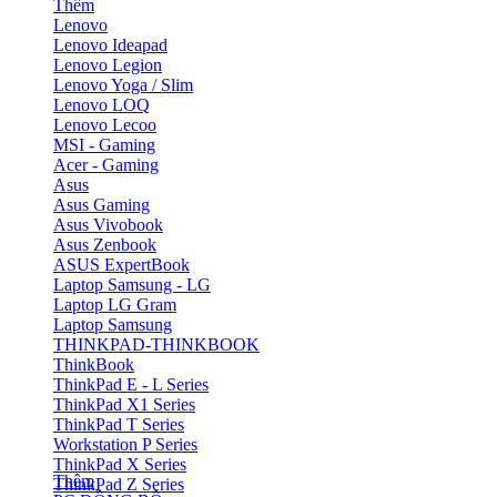
Thêm
Lenovo
Lenovo Ideapad
Lenovo Legion
Lenovo Yoga / Slim
Lenovo LOQ
Lenovo Lecoo
MSI - Gaming
Acer - Gaming
Asus
Asus Gaming
Asus Vivobook
Asus Zenbook
ASUS ExpertBook
Laptop Samsung - LG
Laptop LG Gram
Laptop Samsung
THINKPAD-THINKBOOK
ThinkBook
ThinkPad E - L Series
ThinkPad X1 Series
ThinkPad T Series
Workstation P Series
ThinkPad X Series
Thêm
ThinkPad Z Series