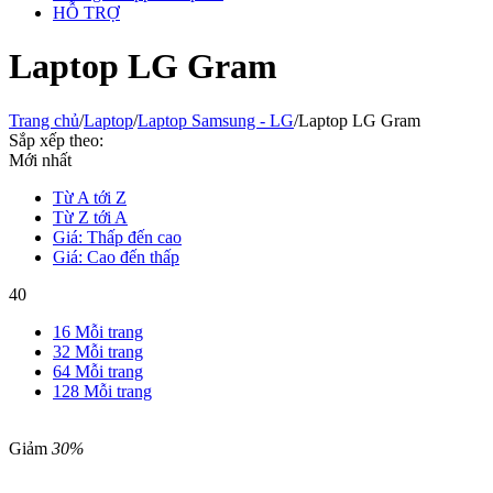
HỖ TRỢ
Laptop LG Gram
Trang chủ
/
Laptop
/
Laptop Samsung - LG
/
Laptop LG Gram
Sắp xếp theo:
Mới nhất
Từ A tới Z
Từ Z tới A
Giá: Thấp đến cao
Giá: Cao đến thấp
40
16 Mỗi trang
32 Mỗi trang
64 Mỗi trang
128 Mỗi trang
Giảm
30%