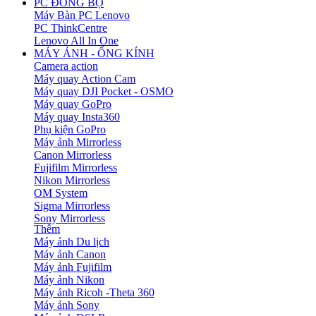
PC ĐỒNG BỘ
Máy Bàn PC Lenovo
PC ThinkCentre
Lenovo All In One
MÁY ẢNH - ỐNG KÍNH
Camera action
Máy quay Action Cam
Máy quay DJI Pocket - OSMO
Máy quay GoPro
Máy quay Insta360
Phụ kiện GoPro
Máy ảnh Mirrorless
Canon Mirrorless
Fujifilm Mirrorless
Nikon Mirrorless
OM System
Sigma Mirrorless
Sony Mirrorless
Thêm
Máy ảnh Du lịch
Máy ảnh Canon
Máy ảnh Fujifilm
Máy ảnh Nikon
Máy ảnh Ricoh -Theta 360
Máy ảnh Sony