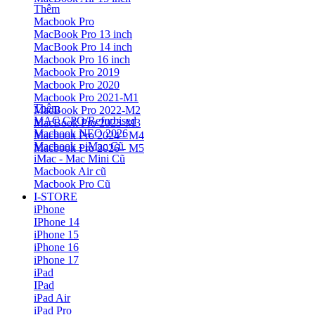
Thêm
Macbook Pro
MacBook Pro 13 inch
MacBook Pro 14 inch
Macbook Pro 16 inch
Macbook Pro 2019
Macbook Pro 2020
Macbook Pro 2021-M1
Thêm
MacBook Pro 2022-M2
MAC CPO/Refurbised
MacBook Pro 2023-M3
Macbook NEO 2026
Macbook Pro 2024 - M4
Macbook - iMac Cũ
Macbook Pro 2026 - M5
iMac - Mac Mini Cũ
Macbook Air cũ
Macbook Pro Cũ
I-STORE
iPhone
IPhone 14
iPhone 15
iPhone 16
iPhone 17
iPad
IPad
iPad Air
iPad Pro