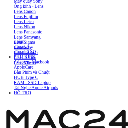
Máy quay Sony
Ống kính - Lens
Lens Canon
Lens Fujifilm
Lens Leica
Lens Nikon
Lens Panasonic
Lens Samyang
Thêm
Lens Sigma
Thẻ nhớ
Lens Sony
Thẻ nhớ SD
Lens Tamron
PHỤ KIỆN
Lens Tokina
Adapter - Macbook
Lens Viltrox
AppleCare
Bàn Phím và Chuột
HUB Type C
RAM - SSD Laptop
Tai Nghe Apple Airpods
HỖ TRỢ