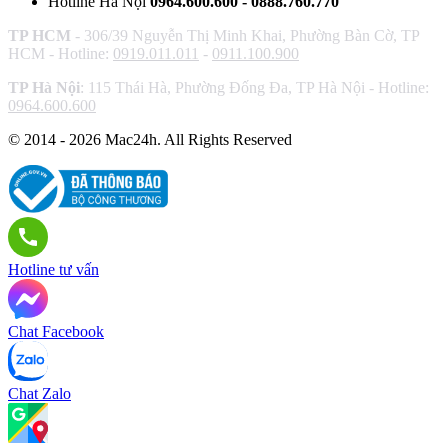
Hotline Hà Nội
0964.600.600 - 0888.760.770
TP HCM
- 306/39 Nguyễn Thị Minh Khai, Phường Bàn Cờ, TP
HCM - Hotline:
0919.011.011
-
0911.100.900
TP Hà Nội
: 115 Thái Hà, Phường Đống Đa, TP Hà Nội - Hotline:
0964.600.600
© 2014 - 2026 Mac24h. All Rights Reserved
Hotline tư vấn
Chat Facebook
Chat Zalo