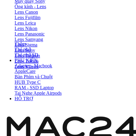
Máy quay Sony
Ống kính - Lens
Lens Canon
Lens Fujifilm
Lens Leica
Lens Nikon
Lens Panasonic
Lens Samyang
Thêm
Lens Sigma
Thẻ nhớ
Lens Sony
Thẻ nhớ SD
Lens Tamron
PHỤ KIỆN
Lens Tokina
Adapter - Macbook
Lens Viltrox
AppleCare
Bàn Phím và Chuột
HUB Type C
RAM - SSD Laptop
Tai Nghe Apple Airpods
HỖ TRỢ