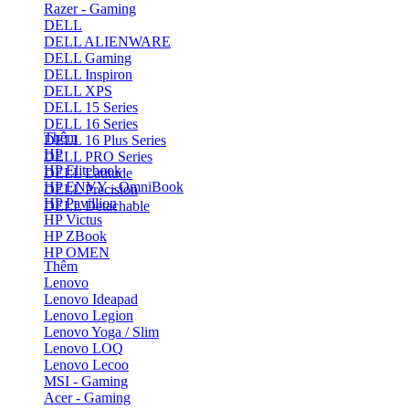
Razer - Gaming
DELL
DELL ALIENWARE
DELL Gaming
DELL Inspiron
DELL XPS
DELL 15 Series
DELL 16 Series
Thêm
DELL 16 Plus Series
HP
DELL PRO Series
HP Elitebook
DELL Latitude
HP ENVY - OmniBook
DELL Precision
HP Pavillion
DELL Detachable
HP Victus
HP ZBook
HP OMEN
Thêm
Lenovo
Lenovo Ideapad
Lenovo Legion
Lenovo Yoga / Slim
Lenovo LOQ
Lenovo Lecoo
MSI - Gaming
Acer - Gaming