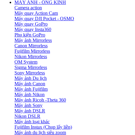
MÁY ẢNH - ỐNG KÍNH
Camera action
Máy quay Action Cam
Máy quay DJI Pocket - OSMO
Máy quay GoPro
Máy quay Insta360
Phụ kiện GoPro
Máy ảnh Mirrorless
Canon Mirrorless
Fujifilm Mirrorless
Nikon Mirrorless
OM System
Sigma Mirrorless
Sony Mirrorless
Máy ảnh Du lịch
Máy ảnh Canon
Máy ảnh Fujifilm
Máy ảnh Nikon
Máy ảnh Ricoh -Theta 360
Máy ảnh Sony
Máy ảnh DSLR
Nikon DSLR
Máy ảnh loại khác
Fujifilm Instax (Chụp lấy liền)
Máy ảnh du lịch siêu zoom