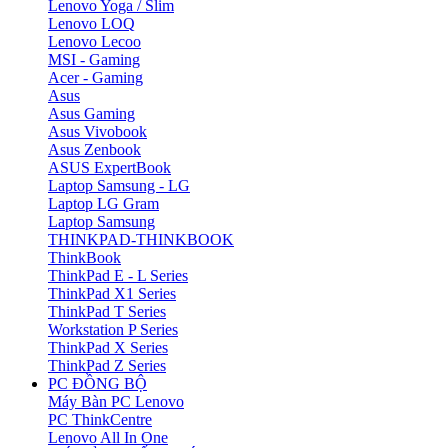
Lenovo Yoga / Slim
Lenovo LOQ
Lenovo Lecoo
MSI - Gaming
Acer - Gaming
Asus
Asus Gaming
Asus Vivobook
Asus Zenbook
ASUS ExpertBook
Laptop Samsung - LG
Laptop LG Gram
Laptop Samsung
THINKPAD-THINKBOOK
ThinkBook
ThinkPad E - L Series
ThinkPad X1 Series
ThinkPad T Series
Workstation P Series
ThinkPad X Series
ThinkPad Z Series
PC ĐỒNG BỘ
Máy Bàn PC Lenovo
PC ThinkCentre
Lenovo All In One