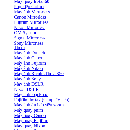
Máy quay Insta360
Phụ kiện GoPro
Máy ảnh Mirrorless
Canon Mirrorless
Fujifilm Mirrorless
Nikon Mirrorless
OM System
Sigma Mirrorless
Sony Mirrorless
Thêm
Máy ảnh Du lịch
Máy ảnh Canon
Máy ảnh Fujifilm
Máy ảnh Nikon
Máy ảnh Ricoh -Theta 360
Máy ảnh Sony
Máy ảnh DSLR
Nikon DSLR
Máy ảnh loại khác
Fujifilm Instax (Chụp lấy liền)
Máy ảnh du lịch siêu zoom
Máy quay phim
Máy quay Canon
Máy quay Fujifilm
Máy quay Nikon