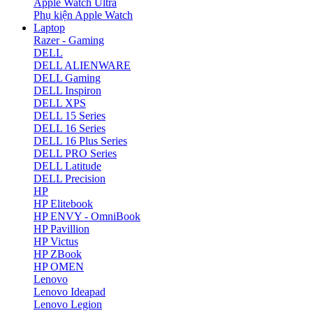
Apple Watch Ultra
Phụ kiện Apple Watch
Laptop
Razer - Gaming
DELL
DELL ALIENWARE
DELL Gaming
DELL Inspiron
DELL XPS
DELL 15 Series
DELL 16 Series
DELL 16 Plus Series
DELL PRO Series
DELL Latitude
DELL Precision
HP
HP Elitebook
HP ENVY - OmniBook
HP Pavillion
HP Victus
HP ZBook
HP OMEN
Lenovo
Lenovo Ideapad
Lenovo Legion