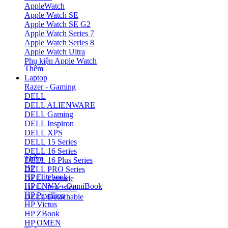
AppleWatch
Apple Watch SE
Apple Watch SE G2
Apple Watch Series 7
Apple Watch Series 8
Apple Watch Ultra
Phụ kiện Apple Watch
Thêm
Laptop
Razer - Gaming
DELL
DELL ALIENWARE
DELL Gaming
DELL Inspiron
DELL XPS
DELL 15 Series
DELL 16 Series
Thêm
DELL 16 Plus Series
HP
DELL PRO Series
HP Elitebook
DELL Latitude
HP ENVY - OmniBook
DELL Precision
HP Pavillion
DELL Detachable
HP Victus
HP ZBook
HP OMEN