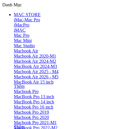
Danh Mục
MAC STORE
iMac-Mac Pro
iMacPro
iMAC
Mac Pro
Mac Mini
Mac Studio
Macbook Air
Macbook Air 2020-M1
Macbook Air 2024-M2
MacBook Air 2024-M3
Macbook Air 2025 - M4
Macbook Air 2026 - M5
MacBook Air 15 inch
Thêm
Macbook Pro
MacBook Pro 13 inch
MacBook Pro 14 inch
Macbook Pro 16 inch
Macbook Pro 2019
Macbook Pro 2020
Macbook Pro 2021-M1
Thêm
MacBook Pro 2022-M2