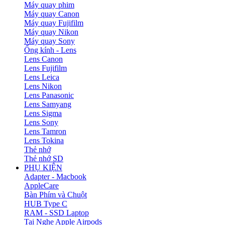
Máy quay phim
Máy quay Canon
Máy quay Fujifilm
Máy quay Nikon
Máy quay Sony
Ống kính - Lens
Lens Canon
Lens Fujifilm
Lens Leica
Lens Nikon
Lens Panasonic
Lens Samyang
Lens Sigma
Lens Sony
Lens Tamron
Lens Tokina
Thẻ nhớ
Thẻ nhớ SD
PHỤ KIỆN
Adapter - Macbook
AppleCare
Bàn Phím và Chuột
HUB Type C
RAM - SSD Laptop
Tai Nghe Apple Airpods