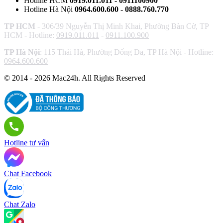
Hotline HCM
0919.011.011 - 0911100900
Hotline Hà Nội
0964.600.600 - 0888.760.770
TP HCM
- 306/39 Nguyễn Thị Minh Khai, Phường Bàn Cờ, TP
HCM - Hotline:
0919.011.011
-
0911.100.900
TP Hà Nội
: 115 Thái Hà, Phường Đống Đa, TP Hà Nội - Hotline:
0964.600.600
© 2014 - 2026 Mac24h. All Rights Reserved
Hotline tư vấn
Chat Facebook
Chat Zalo