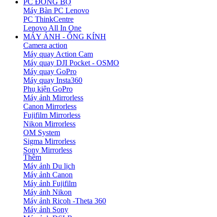
PC ĐỒNG BỘ
Máy Bàn PC Lenovo
PC ThinkCentre
Lenovo All In One
MÁY ẢNH - ỐNG KÍNH
Camera action
Máy quay Action Cam
Máy quay DJI Pocket - OSMO
Máy quay GoPro
Máy quay Insta360
Phụ kiện GoPro
Máy ảnh Mirrorless
Canon Mirrorless
Fujifilm Mirrorless
Nikon Mirrorless
OM System
Sigma Mirrorless
Sony Mirrorless
Thêm
Máy ảnh Du lịch
Máy ảnh Canon
Máy ảnh Fujifilm
Máy ảnh Nikon
Máy ảnh Ricoh -Theta 360
Máy ảnh Sony