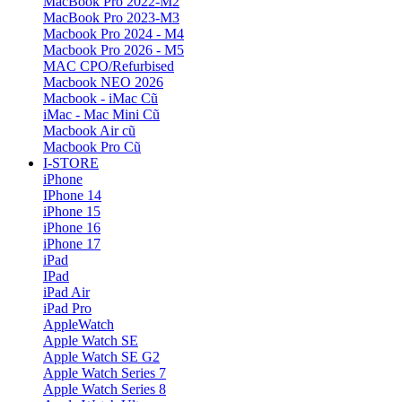
MacBook Pro 2022-M2
MacBook Pro 2023-M3
Macbook Pro 2024 - M4
Macbook Pro 2026 - M5
MAC CPO/Refurbised
Macbook NEO 2026
Macbook - iMac Cũ
iMac - Mac Mini Cũ
Macbook Air cũ
Macbook Pro Cũ
I-STORE
iPhone
IPhone 14
iPhone 15
iPhone 16
iPhone 17
iPad
IPad
iPad Air
iPad Pro
AppleWatch
Apple Watch SE
Apple Watch SE G2
Apple Watch Series 7
Apple Watch Series 8