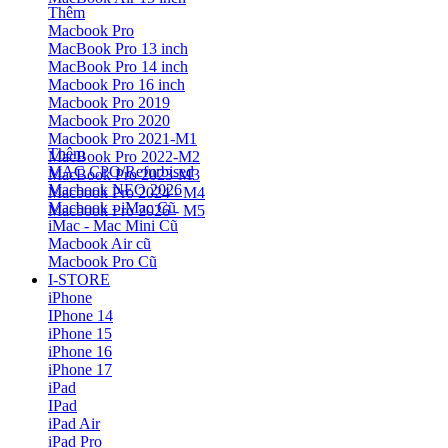
Thêm
Macbook Pro
MacBook Pro 13 inch
MacBook Pro 14 inch
Macbook Pro 16 inch
Macbook Pro 2019
Macbook Pro 2020
Macbook Pro 2021-M1
Thêm
MacBook Pro 2022-M2
MAC CPO/Refurbised
MacBook Pro 2023-M3
Macbook NEO 2026
Macbook Pro 2024 - M4
Macbook - iMac Cũ
Macbook Pro 2026 - M5
iMac - Mac Mini Cũ
Macbook Air cũ
Macbook Pro Cũ
I-STORE
iPhone
IPhone 14
iPhone 15
iPhone 16
iPhone 17
iPad
IPad
iPad Air
iPad Pro