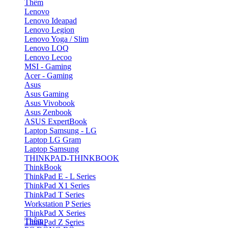
Thêm
Lenovo
Lenovo Ideapad
Lenovo Legion
Lenovo Yoga / Slim
Lenovo LOQ
Lenovo Lecoo
MSI - Gaming
Acer - Gaming
Asus
Asus Gaming
Asus Vivobook
Asus Zenbook
ASUS ExpertBook
Laptop Samsung - LG
Laptop LG Gram
Laptop Samsung
THINKPAD-THINKBOOK
ThinkBook
ThinkPad E - L Series
ThinkPad X1 Series
ThinkPad T Series
Workstation P Series
ThinkPad X Series
Thêm
ThinkPad Z Series