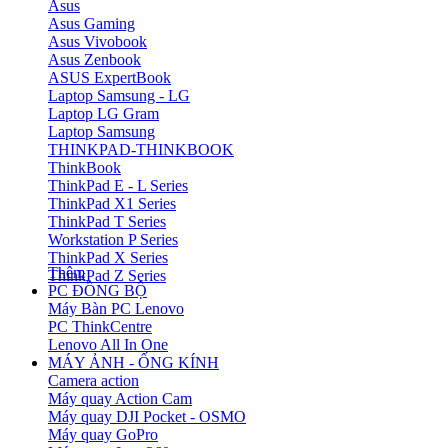
Asus
Asus Gaming
Asus Vivobook
Asus Zenbook
ASUS ExpertBook
Laptop Samsung - LG
Laptop LG Gram
Laptop Samsung
THINKPAD-THINKBOOK
ThinkBook
ThinkPad E - L Series
ThinkPad X1 Series
ThinkPad T Series
Workstation P Series
ThinkPad X Series
Thêm
ThinkPad Z Series
PC ĐỒNG BỘ
Máy Bàn PC Lenovo
PC ThinkCentre
Lenovo All In One
MÁY ẢNH - ỐNG KÍNH
Camera action
Máy quay Action Cam
Máy quay DJI Pocket - OSMO
Máy quay GoPro