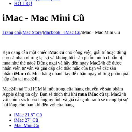
HỖ TRỢ
iMac - Mac Mini Cũ
Trang chủ
/
Mac Store
/
Macbook - iMac Cũ
/
iMac - Mac Mini Cũ
Bạn đang cần một chiếc
iMac cũ
cho công việc, giải trí hoặc dùng
cho cá nhân nhưng lại sợ và không biết sản phẩm mình chuẩn bị
mua như thế nào? Đừng ngại và hãy đến ngay Mac24h để được
nhân viên tư vấn và giải đáp các thắc mắc của bạn về các sản
phẩm
iMac cũ
. Mua hàng nhanh tay để nhận ngay những phần quà
hấp dẫn tại mac24h.
Mac24h tại Tp.HCM là một trong cữa hàng chuyên về sản phẩm
Apple đáng tin cậy. Bạn sẽ thích thú khi
mua iMac cũ
tại Mac24h
với chính sách bảo hàng uy tính và giá cả cạnh tranh sẻ mang lại sự
hài lòng cho bạn khi đến với cửa hàng.
iMac 21.5" Cũ
iMac 27'' Cũ
Mac Mini Cũ