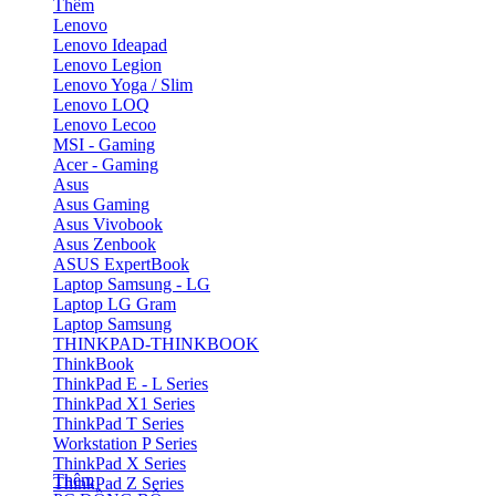
Thêm
Lenovo
Lenovo Ideapad
Lenovo Legion
Lenovo Yoga / Slim
Lenovo LOQ
Lenovo Lecoo
MSI - Gaming
Acer - Gaming
Asus
Asus Gaming
Asus Vivobook
Asus Zenbook
ASUS ExpertBook
Laptop Samsung - LG
Laptop LG Gram
Laptop Samsung
THINKPAD-THINKBOOK
ThinkBook
ThinkPad E - L Series
ThinkPad X1 Series
ThinkPad T Series
Workstation P Series
ThinkPad X Series
Thêm
ThinkPad Z Series