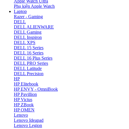
Apple Watch Ultra
Phụ kiện Apple Watch
Laptop
Razer - Gaming
DELL
DELL ALIENWARE
DELL Gaming
DELL Inspiron
DELL XPS
DELL 15 Series
DELL 16 Series
DELL 16 Plus Series
DELL PRO Series
DELL Latitude
DELL Precision
HP
HP Elitebook
HP ENVY - OmniBook
HP Pavillion
HP Victus
HP ZBook
HP OMEN
Lenovo
Lenovo Ideapad
Lenovo Legion