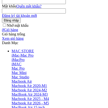
Mật khẩu
Quên mật khẩu?
Đăng ký tài khoản mới
Đăng nhập
Nhớ mật khẩu
0
Giỏ hàng
Giỏ hàng trống
Xem giỏ hàng
Danh Mục
MAC STORE
iMac-Mac Pro
iMacPro
iMAC
Mac Pro
Mac Mini
Mac Studio
Macbook Air
Macbook Air 2020-M1
Macbook Air 2024-M2
MacBook Air 2024-M3
Macbook Air 2025 - M4
Macbook Air 2026 - M5
MacBook Air 15 inch