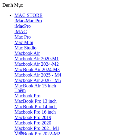
Danh Mục
MAC STORE
iMac-Mac Pro
iMacPro
iMAC
Mac Pro
Mac Mini
Mac Studio
Macbook Air
Macbook Air 2020-M1
Macbook Air 2024-M2
MacBook Air 2024-M3
Macbook Air 2025 - M4
Macbook Air 2026 - M5
MacBook Air 15 inch
Thêm
Macbook Pro
MacBook Pro 13 inch
MacBook Pro 14 inch
Macbook Pro 16 inch
Macbook Pro 2019
Macbook Pro 2020
Macbook Pro 2021-M1
Thêm
MacBook Pro 2022-M2