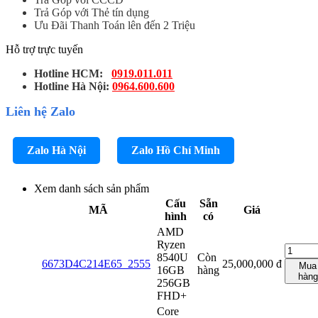
Trả Góp với Thẻ tín dụng
Ưu Đãi Thanh Toán lên đến 2 Triệu
Hỗ trợ trực tuyến
Hotline HCM:
0919.011.011
Hotline Hà Nội:
0964.600.600
Liên hệ Zalo
Zalo Hà Nội
Zalo Hồ Chí Minh
Xem danh sách sản phẩm
Cấu
Sẵn
MÃ
Giá
hình
có
AMD
Ryzen
8540U
Còn
6673D4C214E65_2555
25,000,000
đ
Mua
16GB
hàng
hàng
256GB
FHD+
Core