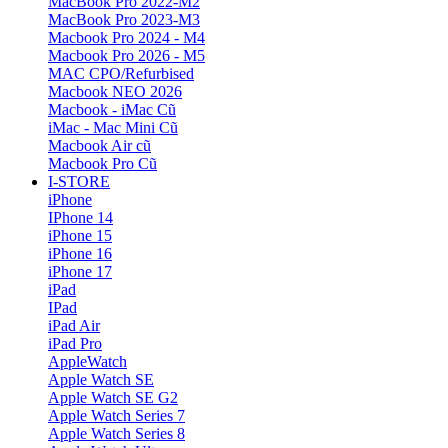
MacBook Pro 2022-M2
MacBook Pro 2023-M3
Macbook Pro 2024 - M4
Macbook Pro 2026 - M5
MAC CPO/Refurbised
Macbook NEO 2026
Macbook - iMac Cũ
iMac - Mac Mini Cũ
Macbook Air cũ
Macbook Pro Cũ
I-STORE
iPhone
IPhone 14
iPhone 15
iPhone 16
iPhone 17
iPad
IPad
iPad Air
iPad Pro
AppleWatch
Apple Watch SE
Apple Watch SE G2
Apple Watch Series 7
Apple Watch Series 8