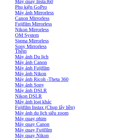
Máy quay Insta360
Phụ kiện GoPro
Máy ảnh Mirrorless
Canon Mirrorless
Fujifilm Mirrorless
Nikon Mirrorless
OM System
Sigma Mirrorless
Sony Mirrorless
Thêm
Máy ảnh Du lịch
Máy ảnh Canon
Máy ảnh Fujifilm
Máy ảnh Nikon
Máy ảnh Ricoh -Theta 360
Máy ảnh Sony
Máy ảnh DSLR
Nikon DSLR
Máy ảnh loại khác
Fujifilm Instax (Chụp lấy liền)
Máy ảnh du lịch siêu zoom
Máy quay phim
Máy quay Canon
Máy quay Fujifilm
Máy quay Nikon