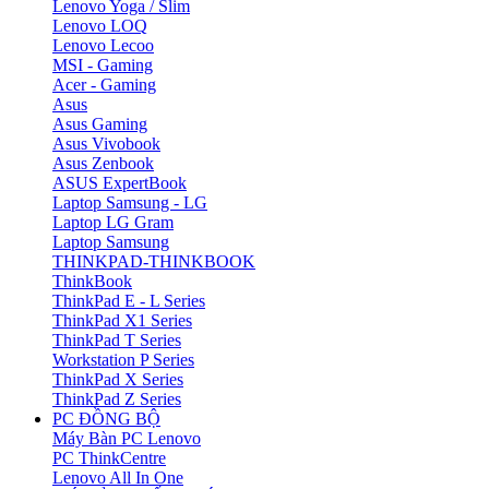
Lenovo Yoga / Slim
Lenovo LOQ
Lenovo Lecoo
MSI - Gaming
Acer - Gaming
Asus
Asus Gaming
Asus Vivobook
Asus Zenbook
ASUS ExpertBook
Laptop Samsung - LG
Laptop LG Gram
Laptop Samsung
THINKPAD-THINKBOOK
ThinkBook
ThinkPad E - L Series
ThinkPad X1 Series
ThinkPad T Series
Workstation P Series
ThinkPad X Series
ThinkPad Z Series
PC ĐỒNG BỘ
Máy Bàn PC Lenovo
PC ThinkCentre
Lenovo All In One