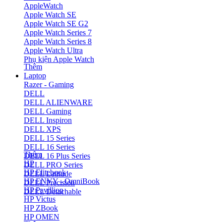
AppleWatch
Apple Watch SE
Apple Watch SE G2
Apple Watch Series 7
Apple Watch Series 8
Apple Watch Ultra
Phụ kiện Apple Watch
Thêm
Laptop
Razer - Gaming
DELL
DELL ALIENWARE
DELL Gaming
DELL Inspiron
DELL XPS
DELL 15 Series
DELL 16 Series
Thêm
DELL 16 Plus Series
HP
DELL PRO Series
HP Elitebook
DELL Latitude
HP ENVY - OmniBook
DELL Precision
HP Pavillion
DELL Detachable
HP Victus
HP ZBook
HP OMEN