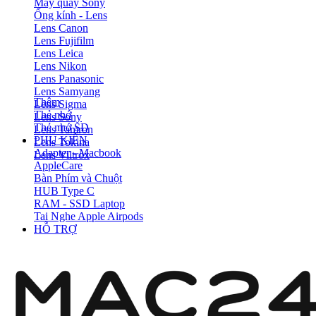
Máy quay Sony
Ống kính - Lens
Lens Canon
Lens Fujifilm
Lens Leica
Lens Nikon
Lens Panasonic
Lens Samyang
Thêm
Lens Sigma
Thẻ nhớ
Lens Sony
Thẻ nhớ SD
Lens Tamron
PHỤ KIỆN
Lens Tokina
Adapter - Macbook
Lens Viltrox
AppleCare
Bàn Phím và Chuột
HUB Type C
RAM - SSD Laptop
Tai Nghe Apple Airpods
HỖ TRỢ