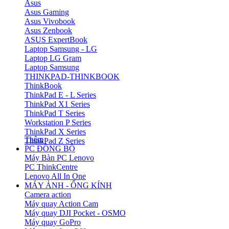
Asus
Asus Gaming
Asus Vivobook
Asus Zenbook
ASUS ExpertBook
Laptop Samsung - LG
Laptop LG Gram
Laptop Samsung
THINKPAD-THINKBOOK
ThinkBook
ThinkPad E - L Series
ThinkPad X1 Series
ThinkPad T Series
Workstation P Series
ThinkPad X Series
Thêm
ThinkPad Z Series
PC ĐỒNG BỘ
Máy Bàn PC Lenovo
PC ThinkCentre
Lenovo All In One
MÁY ẢNH - ỐNG KÍNH
Camera action
Máy quay Action Cam
Máy quay DJI Pocket - OSMO
Máy quay GoPro