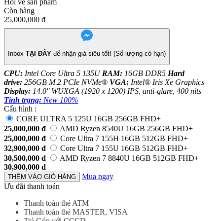
Hỏi về sản phẩm
Còn hàng
25,000,000
đ
Inbox
TẠI ĐÂY
để nhận giá siêu tốt! (Số lượng có hạn)
CPU:
Intel Core Ultra 5 135U
RAM:
16GB DDR5
Hard
drive:
256GB M.2 PCIe NVMe®
VGA:
Intel® Iris Xe Graphics
Display:
14.0'' WUXGA (1920 x 1200) IPS, anti-glare, 400 nits
Tình trạng:
New 100%
Cấu hình :
CORE ULTRA 5 125U 16GB 256GB FHD+
25,000,000
đ
AMD Ryzen 8540U 16GB 256GB FHD+
25,000,000
đ
Core Ultra 7 155H 16GB 512GB FHD+
32,900,000
đ
Core Ultra 7 155U 16GB 512GB FHD+
30,500,000
đ
AMD Ryzen 7 8840U 16GB 512GB FHD+
30,900,000
đ
Mua ngay
THÊM VÀO GIỎ HÀNG
Ưu đãi thanh toán
Thanh toán thẻ ATM
Thanh toán thẻ MASTER, VISA
Trả Góp với CCCD