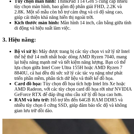
Tùy chọn màn hình:
ThinkPad T14 Gen 5 cung cấp nhiều
tùy chọn màn hình, bao gồm độ phân giải FHD, 2.2K và
2.8K. Một số mẫu còn hỗ trợ cảm ứng và có độ sáng cao,
giúp cải thiện khả năng hiển thị ngoài trời.
Kích thước màn hình:
Màn hình 14 inch, cân bằng giữa tính
di động và hiệu suất làm việc.
3. Hiệu năng:
Bộ vi xử lý:
Máy được trang bị các tùy chọn vi xử lý từ Intel
thế hệ thứ 14 mới nhất hoặc dòng AMD Ryzen 7040, mang
lại hiệu năng mạnh mẽ và tiết kiệm năng lượng. Bạn có thể
lựa chọn giữa Intel Core Ultra 155H hoặc AMD Ryzen 7
8840U, cả hai đều đủ sức xử lý các tác vụ nặng như phát
triển phần mềm, phân tích dữ liệu và thiết kế đồ họa.
Card đồ họa:
Tùy chọn đồ họa tích hợp Intel Iris Xe hoặc
AMD Radeon, với các tùy chọn card đồ họa rời như NVIDIA
GeForce RTX để đáp ứng nhu cầu xử lý đồ họa cao hơn.
RAM và lưu trữ:
Hỗ trợ lên đến 64GB RAM DDR5 và
nhiều tùy chọn ổ cứng SSD, giúp đảm bảo tốc độ và không
gian lưu trữ dồi dào.