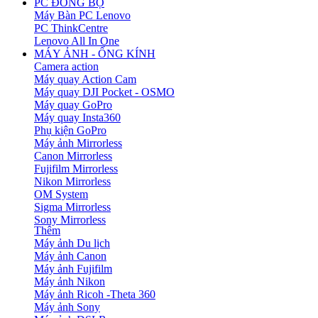
PC ĐỒNG BỘ
Máy Bàn PC Lenovo
PC ThinkCentre
Lenovo All In One
MÁY ẢNH - ỐNG KÍNH
Camera action
Máy quay Action Cam
Máy quay DJI Pocket - OSMO
Máy quay GoPro
Máy quay Insta360
Phụ kiện GoPro
Máy ảnh Mirrorless
Canon Mirrorless
Fujifilm Mirrorless
Nikon Mirrorless
OM System
Sigma Mirrorless
Sony Mirrorless
Thêm
Máy ảnh Du lịch
Máy ảnh Canon
Máy ảnh Fujifilm
Máy ảnh Nikon
Máy ảnh Ricoh -Theta 360
Máy ảnh Sony