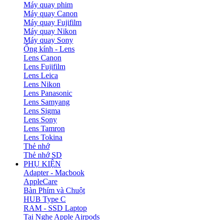
Máy quay phim
Máy quay Canon
Máy quay Fujifilm
Máy quay Nikon
Máy quay Sony
Ống kính - Lens
Lens Canon
Lens Fujifilm
Lens Leica
Lens Nikon
Lens Panasonic
Lens Samyang
Lens Sigma
Lens Sony
Lens Tamron
Lens Tokina
Thẻ nhớ
Thẻ nhớ SD
PHỤ KIỆN
Adapter - Macbook
AppleCare
Bàn Phím và Chuột
HUB Type C
RAM - SSD Laptop
Tai Nghe Apple Airpods