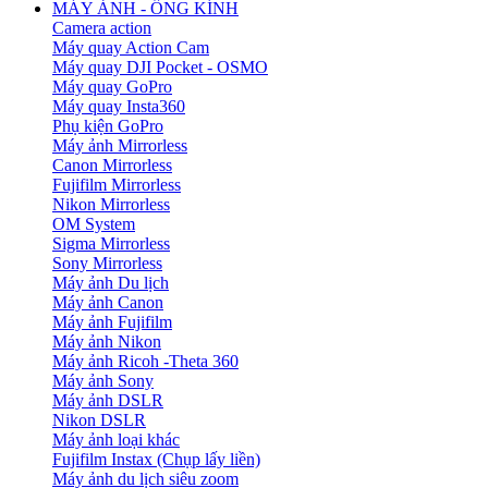
MÁY ẢNH - ỐNG KÍNH
Camera action
Máy quay Action Cam
Máy quay DJI Pocket - OSMO
Máy quay GoPro
Máy quay Insta360
Phụ kiện GoPro
Máy ảnh Mirrorless
Canon Mirrorless
Fujifilm Mirrorless
Nikon Mirrorless
OM System
Sigma Mirrorless
Sony Mirrorless
Máy ảnh Du lịch
Máy ảnh Canon
Máy ảnh Fujifilm
Máy ảnh Nikon
Máy ảnh Ricoh -Theta 360
Máy ảnh Sony
Máy ảnh DSLR
Nikon DSLR
Máy ảnh loại khác
Fujifilm Instax (Chụp lấy liền)
Máy ảnh du lịch siêu zoom