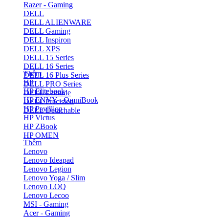
Razer - Gaming
DELL
DELL ALIENWARE
DELL Gaming
DELL Inspiron
DELL XPS
DELL 15 Series
DELL 16 Series
Thêm
DELL 16 Plus Series
HP
DELL PRO Series
HP Elitebook
DELL Latitude
HP ENVY - OmniBook
DELL Precision
HP Pavillion
DELL Detachable
HP Victus
HP ZBook
HP OMEN
Thêm
Lenovo
Lenovo Ideapad
Lenovo Legion
Lenovo Yoga / Slim
Lenovo LOQ
Lenovo Lecoo
MSI - Gaming
Acer - Gaming