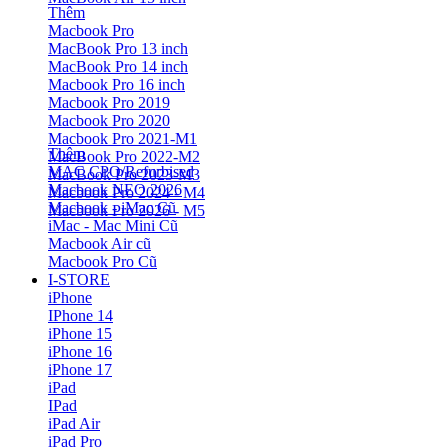
Thêm
Macbook Pro
MacBook Pro 13 inch
MacBook Pro 14 inch
Macbook Pro 16 inch
Macbook Pro 2019
Macbook Pro 2020
Macbook Pro 2021-M1
Thêm
MacBook Pro 2022-M2
MAC CPO/Refurbised
MacBook Pro 2023-M3
Macbook NEO 2026
Macbook Pro 2024 - M4
Macbook - iMac Cũ
Macbook Pro 2026 - M5
iMac - Mac Mini Cũ
Macbook Air cũ
Macbook Pro Cũ
I-STORE
iPhone
IPhone 14
iPhone 15
iPhone 16
iPhone 17
iPad
IPad
iPad Air
iPad Pro