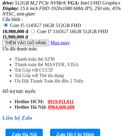
drive:
512GB M.2 PCIe NVMe®
VGA:
Intel UHD Graphics
Display:
15.6 inch FHD 1920x1080 60Hz IPS, 250 nits, 45%
NTSC, anti-glare
Cấu hình :
Core I5 1145G7 16GB 512GB FHD
10,900,000
đ
Core I7 1165G7 16GB 512GB FHD
11,900,000
đ
Mua ngay
THÊM VÀO GIỎ HÀNG
Ưu đãi thanh toán
Thanh toán thẻ ATM
Thanh toán thẻ MASTER, VISA
Trả Góp với CCCD
Trả Góp với Thẻ tín dụng
Ưu Đãi Thanh Toán lên đến 2 Triệu
Hỗ trợ trực tuyến
Hotline HCM:
0919.011.011
Hotline Hà Nội:
0964.600.600
Liên hệ Zalo
Zalo Hà Nội
Zalo Hồ Chí Minh