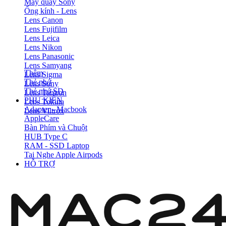
Máy quay Sony
Ống kính - Lens
Lens Canon
Lens Fujifilm
Lens Leica
Lens Nikon
Lens Panasonic
Lens Samyang
Thêm
Lens Sigma
Thẻ nhớ
Lens Sony
Thẻ nhớ SD
Lens Tamron
PHỤ KIỆN
Lens Tokina
Adapter - Macbook
Lens Viltrox
AppleCare
Bàn Phím và Chuột
HUB Type C
RAM - SSD Laptop
Tai Nghe Apple Airpods
HỖ TRỢ