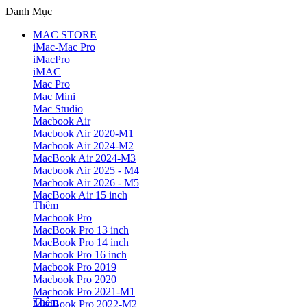
Danh Mục
MAC STORE
iMac-Mac Pro
iMacPro
iMAC
Mac Pro
Mac Mini
Mac Studio
Macbook Air
Macbook Air 2020-M1
Macbook Air 2024-M2
MacBook Air 2024-M3
Macbook Air 2025 - M4
Macbook Air 2026 - M5
MacBook Air 15 inch
Thêm
Macbook Pro
MacBook Pro 13 inch
MacBook Pro 14 inch
Macbook Pro 16 inch
Macbook Pro 2019
Macbook Pro 2020
Macbook Pro 2021-M1
Thêm
MacBook Pro 2022-M2