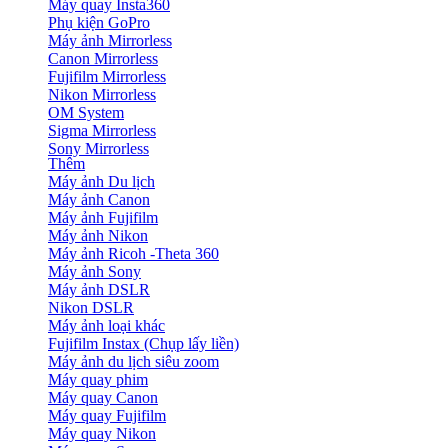
Máy quay Insta360
Phụ kiện GoPro
Máy ảnh Mirrorless
Canon Mirrorless
Fujifilm Mirrorless
Nikon Mirrorless
OM System
Sigma Mirrorless
Sony Mirrorless
Thêm
Máy ảnh Du lịch
Máy ảnh Canon
Máy ảnh Fujifilm
Máy ảnh Nikon
Máy ảnh Ricoh -Theta 360
Máy ảnh Sony
Máy ảnh DSLR
Nikon DSLR
Máy ảnh loại khác
Fujifilm Instax (Chụp lấy liền)
Máy ảnh du lịch siêu zoom
Máy quay phim
Máy quay Canon
Máy quay Fujifilm
Máy quay Nikon