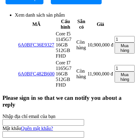
Xem danh sách sản phẩm
Cấu
Sẵn
MÃ
Giá
hình
có
Core I5
1145G7
Còn
6A0BFC36E9327
16GB
10,900,000
đ
Mua
hàng
512GB
hàng
FHD
Core I7
1165G7
Còn
6A0BFC482B600
16GB
11,900,000
đ
Mua
hàng
512GB
hàng
FHD
Please sign in so that we can notify you about a
reply
Nhập địa chỉ email của bạn
Mật khẩu
Quên mật khẩu?