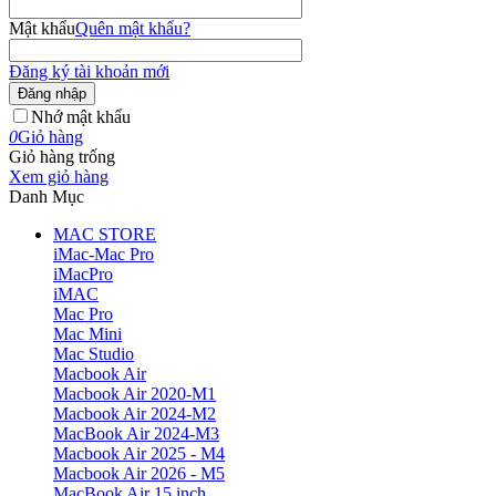
Mật khẩu
Quên mật khẩu?
Đăng ký tài khoản mới
Đăng nhập
Nhớ mật khẩu
0
Giỏ hàng
Giỏ hàng trống
Xem giỏ hàng
Danh Mục
MAC STORE
iMac-Mac Pro
iMacPro
iMAC
Mac Pro
Mac Mini
Mac Studio
Macbook Air
Macbook Air 2020-M1
Macbook Air 2024-M2
MacBook Air 2024-M3
Macbook Air 2025 - M4
Macbook Air 2026 - M5
MacBook Air 15 inch