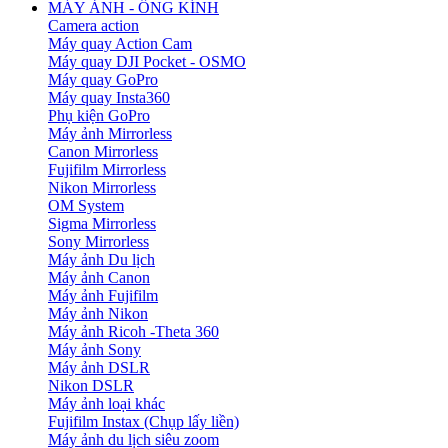
MÁY ẢNH - ỐNG KÍNH
Camera action
Máy quay Action Cam
Máy quay DJI Pocket - OSMO
Máy quay GoPro
Máy quay Insta360
Phụ kiện GoPro
Máy ảnh Mirrorless
Canon Mirrorless
Fujifilm Mirrorless
Nikon Mirrorless
OM System
Sigma Mirrorless
Sony Mirrorless
Máy ảnh Du lịch
Máy ảnh Canon
Máy ảnh Fujifilm
Máy ảnh Nikon
Máy ảnh Ricoh -Theta 360
Máy ảnh Sony
Máy ảnh DSLR
Nikon DSLR
Máy ảnh loại khác
Fujifilm Instax (Chụp lấy liền)
Máy ảnh du lịch siêu zoom