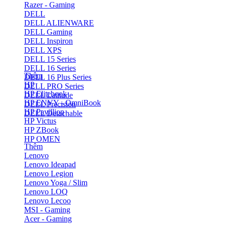
Razer - Gaming
DELL
DELL ALIENWARE
DELL Gaming
DELL Inspiron
DELL XPS
DELL 15 Series
DELL 16 Series
Thêm
DELL 16 Plus Series
HP
DELL PRO Series
HP Elitebook
DELL Latitude
HP ENVY - OmniBook
DELL Precision
HP Pavillion
DELL Detachable
HP Victus
HP ZBook
HP OMEN
Thêm
Lenovo
Lenovo Ideapad
Lenovo Legion
Lenovo Yoga / Slim
Lenovo LOQ
Lenovo Lecoo
MSI - Gaming
Acer - Gaming