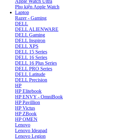
Apple Watch Ultra
Phụ kiện Apple Watch
Laptop
Razer - Gaming
DELL
DELL ALIENWARE
DELL Gaming
DELL Inspiron
DELL XPS
DELL 15 Series
DELL 16 Series
DELL 16 Plus Series
DELL PRO Series
DELL Latitude
DELL Precision
HP
HP Elitebook
HP ENVY - OmniBook
HP Pavillion
HP Victus
HP ZBook
HP OMEN
Lenovo
Lenovo Ideapad
Lenovo Legion