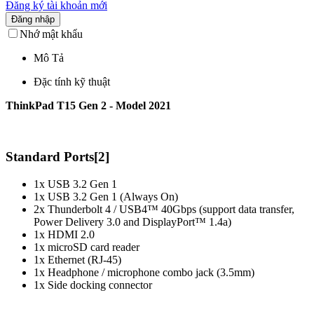
Đăng ký tài khoản mới
Đăng nhập
Nhớ mật khẩu
Mô Tả
Đặc tính kỹ thuật
ThinkPad T15 Gen 2 - Model 2021
Standard Ports
[2]
1x USB 3.2 Gen 1
1x USB 3.2 Gen 1 (Always On)
2x Thunderbolt 4 / USB4™ 40Gbps (support data transfer,
Power Delivery 3.0 and DisplayPort™ 1.4a)
1x HDMI 2.0
1x microSD card reader
1x Ethernet (RJ-45)
1x Headphone / microphone combo jack (3.5mm)
1x Side docking connector