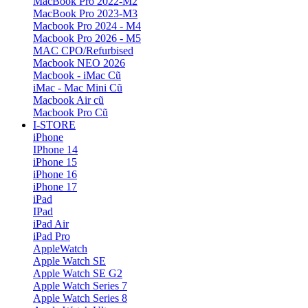
MacBook Pro 2022-M2
MacBook Pro 2023-M3
Macbook Pro 2024 - M4
Macbook Pro 2026 - M5
MAC CPO/Refurbised
Macbook NEO 2026
Macbook - iMac Cũ
iMac - Mac Mini Cũ
Macbook Air cũ
Macbook Pro Cũ
I-STORE
iPhone
IPhone 14
iPhone 15
iPhone 16
iPhone 17
iPad
IPad
iPad Air
iPad Pro
AppleWatch
Apple Watch SE
Apple Watch SE G2
Apple Watch Series 7
Apple Watch Series 8