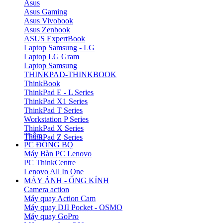
Asus
Asus Gaming
Asus Vivobook
Asus Zenbook
ASUS ExpertBook
Laptop Samsung - LG
Laptop LG Gram
Laptop Samsung
THINKPAD-THINKBOOK
ThinkBook
ThinkPad E - L Series
ThinkPad X1 Series
ThinkPad T Series
Workstation P Series
ThinkPad X Series
Thêm
ThinkPad Z Series
PC ĐỒNG BỘ
Máy Bàn PC Lenovo
PC ThinkCentre
Lenovo All In One
MÁY ẢNH - ỐNG KÍNH
Camera action
Máy quay Action Cam
Máy quay DJI Pocket - OSMO
Máy quay GoPro