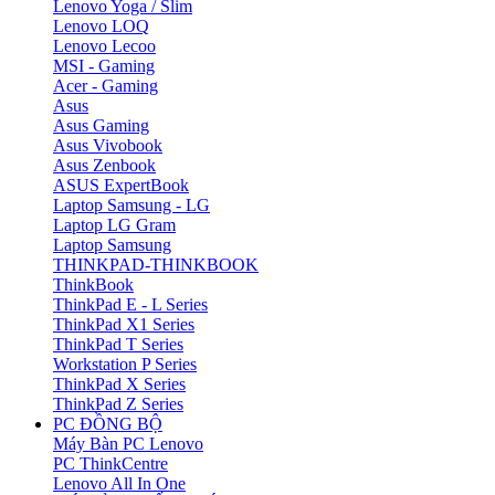
Lenovo Yoga / Slim
Lenovo LOQ
Lenovo Lecoo
MSI - Gaming
Acer - Gaming
Asus
Asus Gaming
Asus Vivobook
Asus Zenbook
ASUS ExpertBook
Laptop Samsung - LG
Laptop LG Gram
Laptop Samsung
THINKPAD-THINKBOOK
ThinkBook
ThinkPad E - L Series
ThinkPad X1 Series
ThinkPad T Series
Workstation P Series
ThinkPad X Series
ThinkPad Z Series
PC ĐỒNG BỘ
Máy Bàn PC Lenovo
PC ThinkCentre
Lenovo All In One