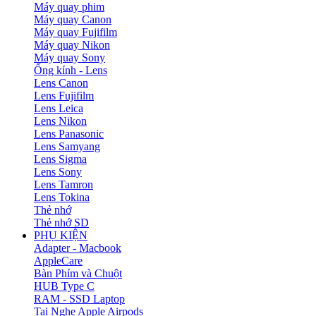
Máy quay phim
Máy quay Canon
Máy quay Fujifilm
Máy quay Nikon
Máy quay Sony
Ống kính - Lens
Lens Canon
Lens Fujifilm
Lens Leica
Lens Nikon
Lens Panasonic
Lens Samyang
Lens Sigma
Lens Sony
Lens Tamron
Lens Tokina
Thẻ nhớ
Thẻ nhớ SD
PHỤ KIỆN
Adapter - Macbook
AppleCare
Bàn Phím và Chuột
HUB Type C
RAM - SSD Laptop
Tai Nghe Apple Airpods