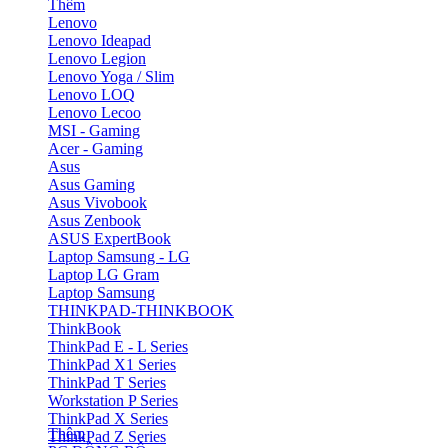
Thêm
Lenovo
Lenovo Ideapad
Lenovo Legion
Lenovo Yoga / Slim
Lenovo LOQ
Lenovo Lecoo
MSI - Gaming
Acer - Gaming
Asus
Asus Gaming
Asus Vivobook
Asus Zenbook
ASUS ExpertBook
Laptop Samsung - LG
Laptop LG Gram
Laptop Samsung
THINKPAD-THINKBOOK
ThinkBook
ThinkPad E - L Series
ThinkPad X1 Series
ThinkPad T Series
Workstation P Series
ThinkPad X Series
Thêm
ThinkPad Z Series