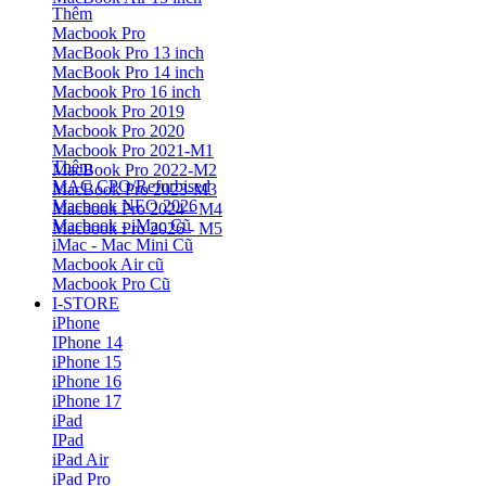
Thêm
Macbook Pro
MacBook Pro 13 inch
MacBook Pro 14 inch
Macbook Pro 16 inch
Macbook Pro 2019
Macbook Pro 2020
Macbook Pro 2021-M1
Thêm
MacBook Pro 2022-M2
MAC CPO/Refurbised
MacBook Pro 2023-M3
Macbook NEO 2026
Macbook Pro 2024 - M4
Macbook - iMac Cũ
Macbook Pro 2026 - M5
iMac - Mac Mini Cũ
Macbook Air cũ
Macbook Pro Cũ
I-STORE
iPhone
IPhone 14
iPhone 15
iPhone 16
iPhone 17
iPad
IPad
iPad Air
iPad Pro