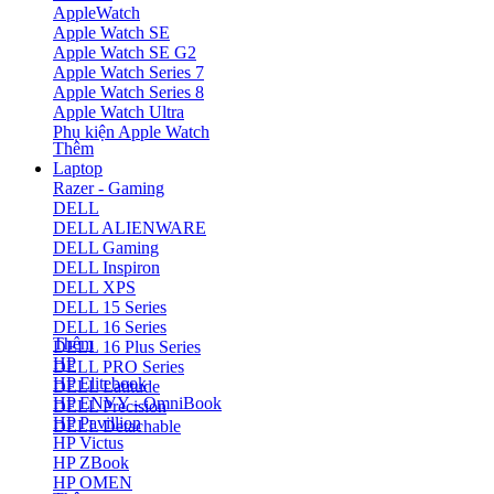
AppleWatch
Apple Watch SE
Apple Watch SE G2
Apple Watch Series 7
Apple Watch Series 8
Apple Watch Ultra
Phụ kiện Apple Watch
Thêm
Laptop
Razer - Gaming
DELL
DELL ALIENWARE
DELL Gaming
DELL Inspiron
DELL XPS
DELL 15 Series
DELL 16 Series
Thêm
DELL 16 Plus Series
HP
DELL PRO Series
HP Elitebook
DELL Latitude
HP ENVY - OmniBook
DELL Precision
HP Pavillion
DELL Detachable
HP Victus
HP ZBook
HP OMEN