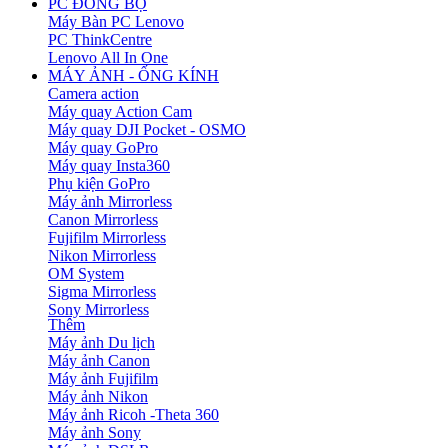
PC ĐỒNG BỘ
Máy Bàn PC Lenovo
PC ThinkCentre
Lenovo All In One
MÁY ẢNH - ỐNG KÍNH
Camera action
Máy quay Action Cam
Máy quay DJI Pocket - OSMO
Máy quay GoPro
Máy quay Insta360
Phụ kiện GoPro
Máy ảnh Mirrorless
Canon Mirrorless
Fujifilm Mirrorless
Nikon Mirrorless
OM System
Sigma Mirrorless
Sony Mirrorless
Thêm
Máy ảnh Du lịch
Máy ảnh Canon
Máy ảnh Fujifilm
Máy ảnh Nikon
Máy ảnh Ricoh -Theta 360
Máy ảnh Sony