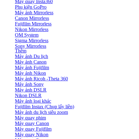
Máy quay Insta360
Phụ kiện GoPro
Máy ảnh Mirrorless
Canon Mirrorless
Fujifilm Mirrorless
Nikon Mirrorless
OM System
Sigma Mirrorless
Sony Mirrorless
Thêm
Máy ảnh Du lịch
Máy ảnh Canon
Máy ảnh Fujifilm
Máy ảnh Nikon
Máy ảnh Ricoh -Theta 360
Máy ảnh Sony
Máy ảnh DSLR
Nikon DSLR
Máy ảnh loại khác
Fujifilm Instax (Chụp lấy liền)
Máy ảnh du lịch siêu zoom
Máy quay phim
Máy quay Canon
Máy quay Fujifilm
Máy quay Nikon