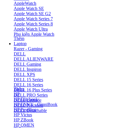
AppleWatch
Apple Watch SE
Apple Watch SE G2
Apple Watch Series 7
Apple Watch Series 8
Apple Watch Ultra
Phụ kiện Apple Watch
Thêm
Laptop
Razer - Gaming
DELL
DELL ALIENWARE
DELL Gaming
DELL Inspiron
DELL XPS
DELL 15 Series
DELL 16 Series
Thêm
DELL 16 Plus Series
HP
DELL PRO Series
HP Elitebook
DELL Latitude
HP ENVY - OmniBook
DELL Precision
HP Pavillion
DELL Detachable
HP Victus
HP ZBook
HP OMEN