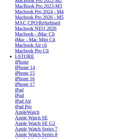
MacBook Pro 2022-M2
MacBook Pro 2023-M3
Macbook Pro 2024 - M4
Macbook Pro 2026 - M5
MAC CPO/Refurbised
Macbook NEO 2026
Macbook - iMac Cũ
iMac - Mac Mini Cũ
Macbook Air cũ
Macbook Pro Cũ
I-STORE
iPhone
IPhone 14
iPhone 15
iPhone 16
iPhone 17
iPad
IPad
iPad Air
iPad Pro
AppleWatch
Apple Watch SE
Apple Watch SE G2
Apple Watch Series 7
Apple Watch Series 8