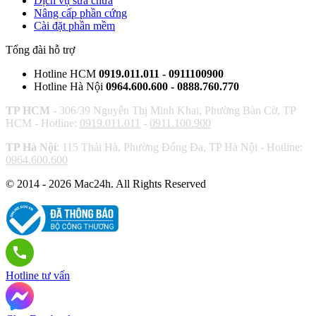
Dịch vụ sửa chữa
Nâng cấp phần cứng
Cài đặt phần mềm
Tổng đài hỗ trợ
Hotline HCM
0919.011.011 - 0911100900
Hotline Hà Nội
0964.600.600 - 0888.760.770
TP HCM
- 306/39 Nguyễn Thị Minh Khai, Phường Bàn Cờ, TP
HCM - Hotline:
0919.011.011
-
0911.100.900
TP Hà Nội
: 115 Thái Hà, Phường Đống Đa, TP Hà Nội - Hotline:
0964.600.600
© 2014 - 2026 Mac24h. All Rights Reserved
Hotline tư vấn