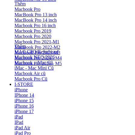
Thêm
Macbook Pro
MacBook Pro 13 inch
MacBook Pro 14 inch
Macbook Pro 16 inch
Macbook Pro 2019
Macbook Pro 2020
Macbook Pro 2021-M1
Thêm
MacBook Pro 2022-M2
MAC CPO/Refurbised
MacBook Pro 2023-M3
Macbook NEO 2026
Macbook Pro 2024 - M4
Macbook - iMac Cũ
Macbook Pro 2026 - M5
iMac - Mac Mini Cũ
Macbook Air cũ
Macbook Pro Cũ
I-STORE
iPhone
IPhone 14
iPhone 15
iPhone 16
iPhone 17
iPad
IPad
iPad Air
iPad Pro