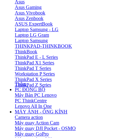
Asus
Asus Gaming
Asus Vivobook
Asus Zenbook
ASUS ExpertBook
Laptop Samsung - LG
Laptop LG Gram
Laptop Samsung
THINKPAD-THINKBOOK
ThinkBook
ThinkPad E - L Series
ThinkPad X1 Series
ThinkPad T Series
Workstation P Series
ThinkPad X Series
Thêm
ThinkPad Z Series
PC ĐỒNG BỘ
Máy Bàn PC Lenovo
PC ThinkCentre
Lenovo All In One
MÁY ẢNH - ỐNG KÍNH
Camera action
Máy quay Action Cam
Máy quay DJI Pocket - OSMO
Máy quay GoPro