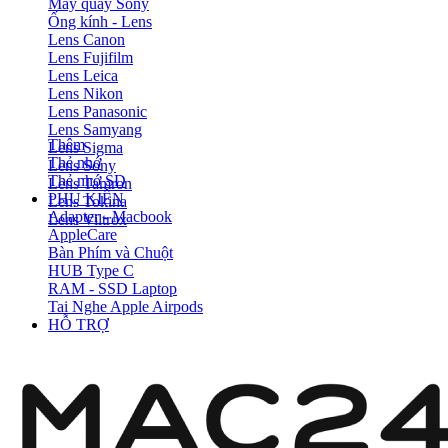
Máy quay Sony
Ống kính - Lens
Lens Canon
Lens Fujifilm
Lens Leica
Lens Nikon
Lens Panasonic
Lens Samyang
Thêm
Lens Sigma
Thẻ nhớ
Lens Sony
Thẻ nhớ SD
Lens Tamron
PHỤ KIỆN
Lens Tokina
Adapter - Macbook
Lens Viltrox
AppleCare
Bàn Phím và Chuột
HUB Type C
RAM - SSD Laptop
Tai Nghe Apple Airpods
HỖ TRỢ