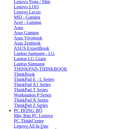
Lenovo Yoga / Slim
Lenovo LOQ
Lenovo Lecoo
MSI - Gaming
Acer - Gaming
Asus
Asus Gaming
Asus Vivobook
Asus Zenbook
ASUS ExpertBook
Laptop Samsung - LG
Laptop LG Gram
Laptop Samsung
THINKPAD-THINKBOOK
ThinkBook
ThinkPad E - L Series
ThinkPad X1 Series
ThinkPad T Series
Workstation P Series
ThinkPad X Series
ThinkPad Z Series
PC ĐỒNG BỘ
Máy Bàn PC Lenovo
PC ThinkCentre
Lenovo All In One