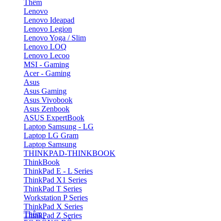
Thêm
Lenovo
Lenovo Ideapad
Lenovo Legion
Lenovo Yoga / Slim
Lenovo LOQ
Lenovo Lecoo
MSI - Gaming
Acer - Gaming
Asus
Asus Gaming
Asus Vivobook
Asus Zenbook
ASUS ExpertBook
Laptop Samsung - LG
Laptop LG Gram
Laptop Samsung
THINKPAD-THINKBOOK
ThinkBook
ThinkPad E - L Series
ThinkPad X1 Series
ThinkPad T Series
Workstation P Series
ThinkPad X Series
Thêm
ThinkPad Z Series