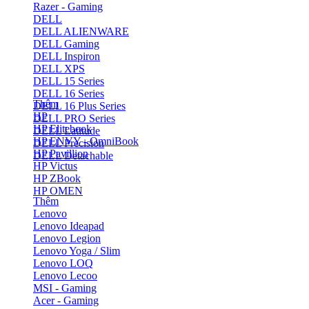
Razer - Gaming
DELL
DELL ALIENWARE
DELL Gaming
DELL Inspiron
DELL XPS
DELL 15 Series
DELL 16 Series
Thêm
DELL 16 Plus Series
HP
DELL PRO Series
HP Elitebook
DELL Latitude
HP ENVY - OmniBook
DELL Precision
HP Pavillion
DELL Detachable
HP Victus
HP ZBook
HP OMEN
Thêm
Lenovo
Lenovo Ideapad
Lenovo Legion
Lenovo Yoga / Slim
Lenovo LOQ
Lenovo Lecoo
MSI - Gaming
Acer - Gaming