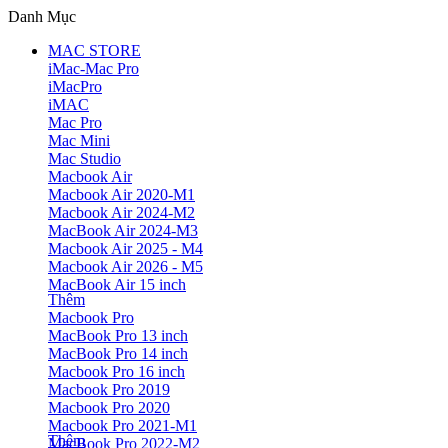
Danh Mục
MAC STORE
iMac-Mac Pro
iMacPro
iMAC
Mac Pro
Mac Mini
Mac Studio
Macbook Air
Macbook Air 2020-M1
Macbook Air 2024-M2
MacBook Air 2024-M3
Macbook Air 2025 - M4
Macbook Air 2026 - M5
MacBook Air 15 inch
Thêm
Macbook Pro
MacBook Pro 13 inch
MacBook Pro 14 inch
Macbook Pro 16 inch
Macbook Pro 2019
Macbook Pro 2020
Macbook Pro 2021-M1
Thêm
MacBook Pro 2022-M2