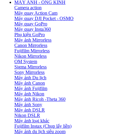
MÁY ẢNH - ỐNG KÍNH
Camera action
Máy quay Action Cam
Máy quay DJI Pocket - OSMO
Máy quay GoPro
Máy quay Insta360
Phụ kiện GoPro
Máy ảnh Mirrorless
Canon Mirrorless
Fujifilm Mirrorless
Nikon Mirrorless
OM System
Sigma Mirrorless
Sony Mirrorless
Máy ảnh Du lịch
Máy ảnh Canon
Máy ảnh Fujifilm
Máy ảnh Nikon
Máy ảnh Ricoh -Theta 360
Máy ảnh Sony
Máy ảnh DSLR
Nikon DSLR
Máy ảnh loại khác
Fujifilm Instax (Chụp lấy liền)
Máy ảnh du lịch siêu zoom