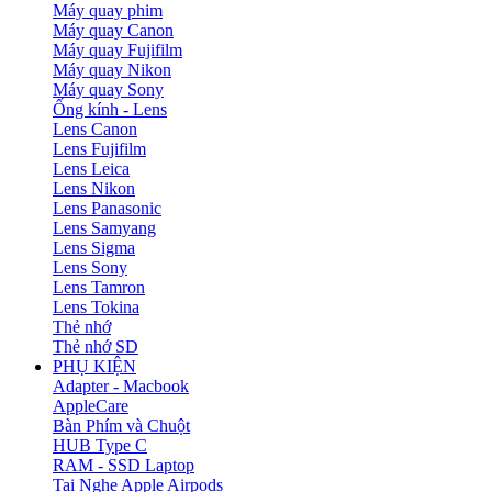
Máy quay phim
Máy quay Canon
Máy quay Fujifilm
Máy quay Nikon
Máy quay Sony
Ống kính - Lens
Lens Canon
Lens Fujifilm
Lens Leica
Lens Nikon
Lens Panasonic
Lens Samyang
Lens Sigma
Lens Sony
Lens Tamron
Lens Tokina
Thẻ nhớ
Thẻ nhớ SD
PHỤ KIỆN
Adapter - Macbook
AppleCare
Bàn Phím và Chuột
HUB Type C
RAM - SSD Laptop
Tai Nghe Apple Airpods