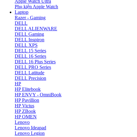
Apple Watch Ultra
Phụ kiện Apple Watch
Laptop
Razer - Gaming
DELL
DELL ALIENWARE
DELL Gaming
DELL Inspiron
DELL XPS
DELL 15 Series
DELL 16 Series
DELL 16 Plus Series
DELL PRO Series
DELL Latitude
DELL Precision
HP
HP Elitebook
HP ENVY - OmniBook
HP Pavillion
HP Victus
HP ZBook
HP OMEN
Lenovo
Lenovo Ideapad
Lenovo Legion