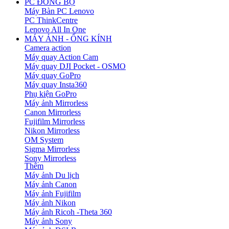
PC ĐỒNG BỘ
Máy Bàn PC Lenovo
PC ThinkCentre
Lenovo All In One
MÁY ẢNH - ỐNG KÍNH
Camera action
Máy quay Action Cam
Máy quay DJI Pocket - OSMO
Máy quay GoPro
Máy quay Insta360
Phụ kiện GoPro
Máy ảnh Mirrorless
Canon Mirrorless
Fujifilm Mirrorless
Nikon Mirrorless
OM System
Sigma Mirrorless
Sony Mirrorless
Thêm
Máy ảnh Du lịch
Máy ảnh Canon
Máy ảnh Fujifilm
Máy ảnh Nikon
Máy ảnh Ricoh -Theta 360
Máy ảnh Sony