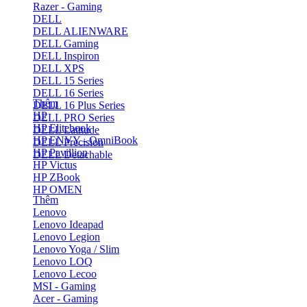
Razer - Gaming
DELL
DELL ALIENWARE
DELL Gaming
DELL Inspiron
DELL XPS
DELL 15 Series
DELL 16 Series
Thêm
DELL 16 Plus Series
HP
DELL PRO Series
HP Elitebook
DELL Latitude
HP ENVY - OmniBook
DELL Precision
HP Pavillion
DELL Detachable
HP Victus
HP ZBook
HP OMEN
Thêm
Lenovo
Lenovo Ideapad
Lenovo Legion
Lenovo Yoga / Slim
Lenovo LOQ
Lenovo Lecoo
MSI - Gaming
Acer - Gaming