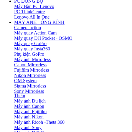
PC ĐỒNG BỘ
Máy Bàn PC Lenovo
PC ThinkCentre
Lenovo All In One
MÁY ẢNH - ỐNG KÍNH
Camera action
Máy quay Action Cam
Máy quay DJI Pocket - OSMO
Máy quay GoPro
Máy quay Insta360
Phụ kiện GoPro
Máy ảnh Mirrorless
Canon Mirrorless
Fujifilm Mirrorless
Nikon Mirrorless
OM System
Sigma Mirrorless
Sony Mirrorless
Thêm
Máy ảnh Du lịch
Máy ảnh Canon
Máy ảnh Fujifilm
Máy ảnh Nikon
Máy ảnh Ricoh -Theta 360
Máy ảnh Sony