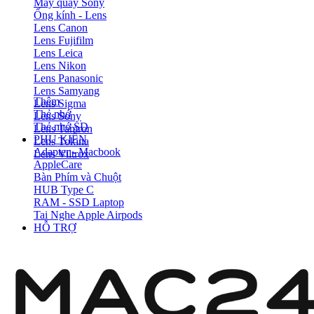
Máy quay Sony
Ống kính - Lens
Lens Canon
Lens Fujifilm
Lens Leica
Lens Nikon
Lens Panasonic
Lens Samyang
Thêm
Lens Sigma
Thẻ nhớ
Lens Sony
Thẻ nhớ SD
Lens Tamron
PHỤ KIỆN
Lens Tokina
Adapter - Macbook
Lens Viltrox
AppleCare
Bàn Phím và Chuột
HUB Type C
RAM - SSD Laptop
Tai Nghe Apple Airpods
HỖ TRỢ