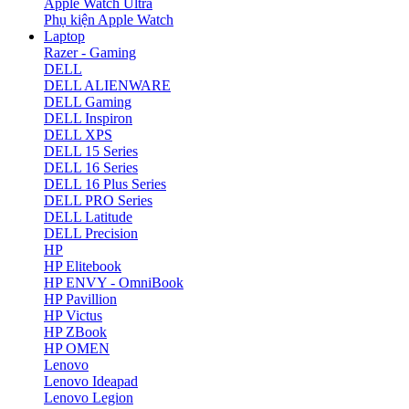
Apple Watch Ultra
Phụ kiện Apple Watch
Laptop
Razer - Gaming
DELL
DELL ALIENWARE
DELL Gaming
DELL Inspiron
DELL XPS
DELL 15 Series
DELL 16 Series
DELL 16 Plus Series
DELL PRO Series
DELL Latitude
DELL Precision
HP
HP Elitebook
HP ENVY - OmniBook
HP Pavillion
HP Victus
HP ZBook
HP OMEN
Lenovo
Lenovo Ideapad
Lenovo Legion