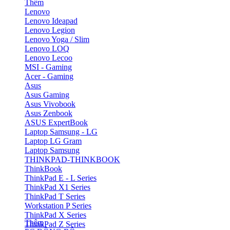
Thêm
Lenovo
Lenovo Ideapad
Lenovo Legion
Lenovo Yoga / Slim
Lenovo LOQ
Lenovo Lecoo
MSI - Gaming
Acer - Gaming
Asus
Asus Gaming
Asus Vivobook
Asus Zenbook
ASUS ExpertBook
Laptop Samsung - LG
Laptop LG Gram
Laptop Samsung
THINKPAD-THINKBOOK
ThinkBook
ThinkPad E - L Series
ThinkPad X1 Series
ThinkPad T Series
Workstation P Series
ThinkPad X Series
Thêm
ThinkPad Z Series