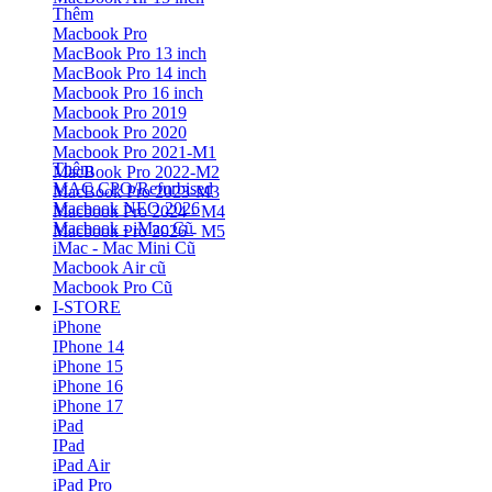
Thêm
Macbook Pro
MacBook Pro 13 inch
MacBook Pro 14 inch
Macbook Pro 16 inch
Macbook Pro 2019
Macbook Pro 2020
Macbook Pro 2021-M1
Thêm
MacBook Pro 2022-M2
MAC CPO/Refurbised
MacBook Pro 2023-M3
Macbook NEO 2026
Macbook Pro 2024 - M4
Macbook - iMac Cũ
Macbook Pro 2026 - M5
iMac - Mac Mini Cũ
Macbook Air cũ
Macbook Pro Cũ
I-STORE
iPhone
IPhone 14
iPhone 15
iPhone 16
iPhone 17
iPad
IPad
iPad Air
iPad Pro