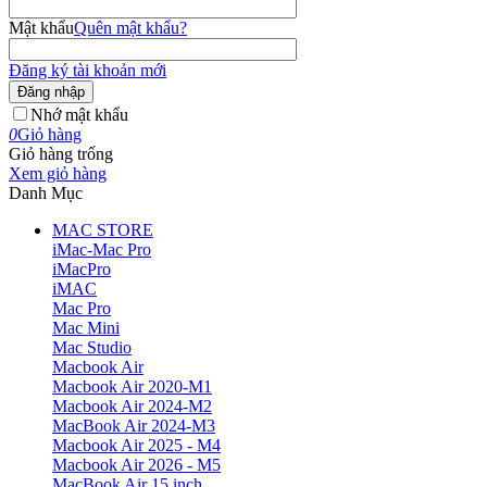
Mật khẩu
Quên mật khẩu?
Đăng ký tài khoản mới
Đăng nhập
Nhớ mật khẩu
0
Giỏ hàng
Giỏ hàng trống
Xem giỏ hàng
Danh Mục
MAC STORE
iMac-Mac Pro
iMacPro
iMAC
Mac Pro
Mac Mini
Mac Studio
Macbook Air
Macbook Air 2020-M1
Macbook Air 2024-M2
MacBook Air 2024-M3
Macbook Air 2025 - M4
Macbook Air 2026 - M5
MacBook Air 15 inch