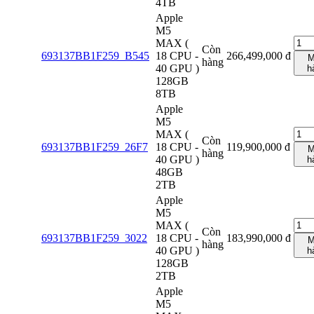
4TB
Apple
M5
MAX (
Còn
693137BB1F259_B545
18 CPU -
266,499,000
đ
M
hàng
40 GPU )
h
128GB
8TB
Apple
M5
MAX (
Còn
693137BB1F259_26F7
18 CPU -
119,900,000
đ
M
hàng
40 GPU )
h
48GB
2TB
Apple
M5
MAX (
Còn
693137BB1F259_3022
18 CPU -
183,990,000
đ
M
hàng
40 GPU )
h
128GB
2TB
Apple
M5