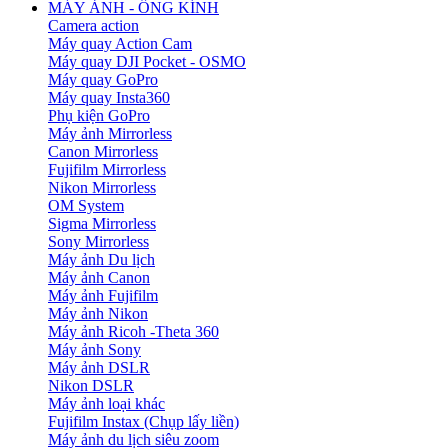
MÁY ẢNH - ỐNG KÍNH
Camera action
Máy quay Action Cam
Máy quay DJI Pocket - OSMO
Máy quay GoPro
Máy quay Insta360
Phụ kiện GoPro
Máy ảnh Mirrorless
Canon Mirrorless
Fujifilm Mirrorless
Nikon Mirrorless
OM System
Sigma Mirrorless
Sony Mirrorless
Máy ảnh Du lịch
Máy ảnh Canon
Máy ảnh Fujifilm
Máy ảnh Nikon
Máy ảnh Ricoh -Theta 360
Máy ảnh Sony
Máy ảnh DSLR
Nikon DSLR
Máy ảnh loại khác
Fujifilm Instax (Chụp lấy liền)
Máy ảnh du lịch siêu zoom