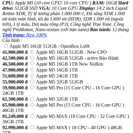
CPU:
Apple M5 (10 core GPU| 10 core CPU )
RAM:
16GB
Hard
drive:
512GB SSD
VGA:
10 Core GPU
Display:
14.2 inch Liquid
Retina XDR, Tỷ lệ tương phản 1.000.000:1, Độ sáng XDR 1.000
nit toàn màn hình, tối đa 1.600 nit (HDR), SDR 1.000 nit (ngoài
trời), 1 tỷ màu, Dải màu rộng (P3), Công nghệ True Tone, Công
nghệ ProMotion, Nano-texture (với bản nano)
Bảo hành:
12 tháng
Tình trạng:
New 100%
Cấu hình :
Apple M5 16GB 512GB - OpenBox Lướt
41,900,000
đ
Apple M5 16GB 512GB - New CPO
42,500,000
đ
Apple M5 16GB 512GB - active Bảo Hành
46,500,000
đ
Apple M5 16GB 1TB New NoBox
47,900,000
đ
Apple M5 16GB 1TB
51,600,000
đ
Apple M5 24GB 1TB
55,900,000
đ
Apple M5 32GB 512GB
59,900,000
đ
Apple M5 Pro (15 Core CPU - 16 Core GPU )
24GB 1TB
62,500,000
đ
Apple M5 32GB 1TB
65,900,000
đ
Apple M5 Pro (15 Core CPU - 16 Core GPU )
48GB 1TB
91,249,000
đ
Apple M5 MAX (18 Core CPU - 32 Core GPU )
36GB 2TB
92,990,000
đ
Apple M5 MAX ( 18 CPU - 40 GPU ) 48GB
2TB