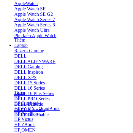
AppleWatch
Apple Watch SE
Apple Watch SE G2
Apple Watch Series 7
Apple Watch Series 8
Apple Watch Ultra
Phụ kiện Apple Watch
Thêm
Laptop
Razer - Gaming
DELL
DELL ALIENWARE
DELL Gaming
DELL Inspiron
DELL XPS
DELL 15 Series
DELL 16 Series
Thêm
DELL 16 Plus Series
HP
DELL PRO Series
HP Elitebook
DELL Latitude
HP ENVY - OmniBook
DELL Precision
HP Pavillion
DELL Detachable
HP Victus
HP ZBook
HP OMEN