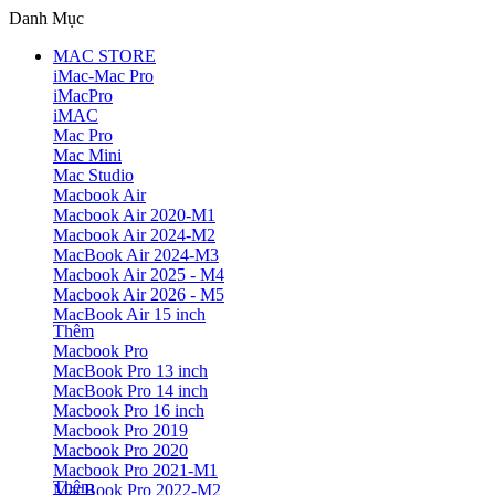
Danh Mục
MAC STORE
iMac-Mac Pro
iMacPro
iMAC
Mac Pro
Mac Mini
Mac Studio
Macbook Air
Macbook Air 2020-M1
Macbook Air 2024-M2
MacBook Air 2024-M3
Macbook Air 2025 - M4
Macbook Air 2026 - M5
MacBook Air 15 inch
Thêm
Macbook Pro
MacBook Pro 13 inch
MacBook Pro 14 inch
Macbook Pro 16 inch
Macbook Pro 2019
Macbook Pro 2020
Macbook Pro 2021-M1
Thêm
MacBook Pro 2022-M2