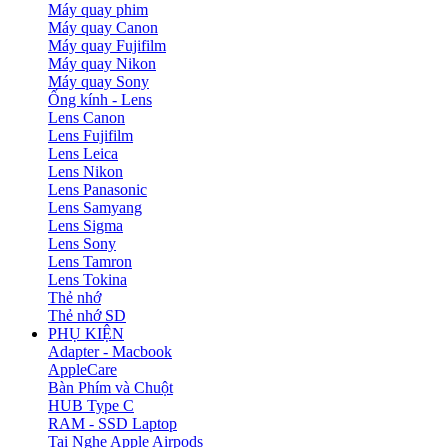
Máy quay phim
Máy quay Canon
Máy quay Fujifilm
Máy quay Nikon
Máy quay Sony
Ống kính - Lens
Lens Canon
Lens Fujifilm
Lens Leica
Lens Nikon
Lens Panasonic
Lens Samyang
Lens Sigma
Lens Sony
Lens Tamron
Lens Tokina
Thẻ nhớ
Thẻ nhớ SD
PHỤ KIỆN
Adapter - Macbook
AppleCare
Bàn Phím và Chuột
HUB Type C
RAM - SSD Laptop
Tai Nghe Apple Airpods