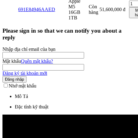
Apple
M5
Còn
691E84946AAED
51,600,000
đ
M
16GB
hàng
h
1TB
Please sign in so that we can notify you about a
reply
Nhập địa chỉ email của bạn
Mật khẩu
Quên mật khẩu?
Đăng ký tài khoản mới
Đăng nhập
Nhớ mật khẩu
Mô Tả
Đặc tính kỹ thuật