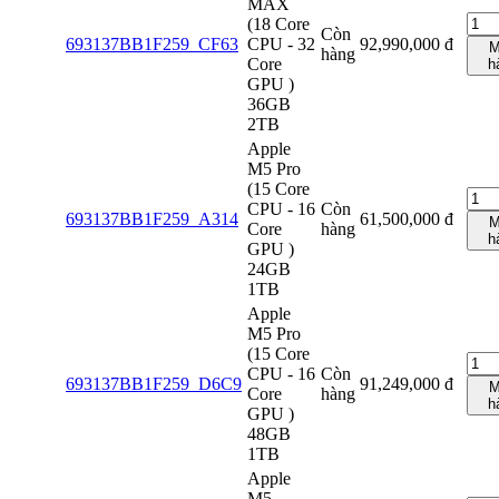
MAX
(18 Core
Còn
693137BB1F259_CF63
CPU - 32
92,990,000
đ
M
hàng
Core
h
GPU )
36GB
2TB
Apple
M5 Pro
(15 Core
CPU - 16
Còn
693137BB1F259_A314
61,500,000
đ
M
Core
hàng
h
GPU )
24GB
1TB
Apple
M5 Pro
(15 Core
CPU - 16
Còn
693137BB1F259_D6C9
91,249,000
đ
M
Core
hàng
h
GPU )
48GB
1TB
Apple
M5