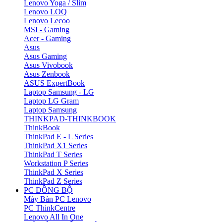
Lenovo Yoga / Slim
Lenovo LOQ
Lenovo Lecoo
MSI - Gaming
Acer - Gaming
Asus
Asus Gaming
Asus Vivobook
Asus Zenbook
ASUS ExpertBook
Laptop Samsung - LG
Laptop LG Gram
Laptop Samsung
THINKPAD-THINKBOOK
ThinkBook
ThinkPad E - L Series
ThinkPad X1 Series
ThinkPad T Series
Workstation P Series
ThinkPad X Series
ThinkPad Z Series
PC ĐỒNG BỘ
Máy Bàn PC Lenovo
PC ThinkCentre
Lenovo All In One