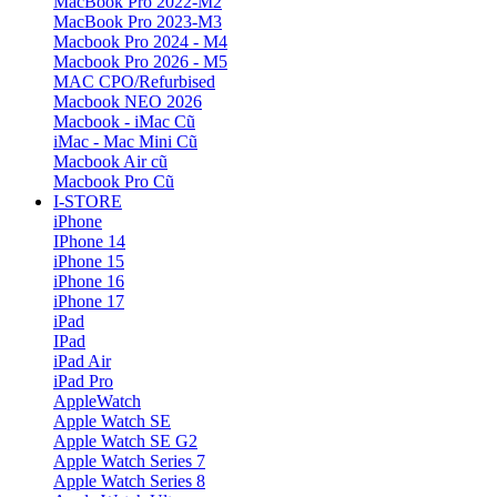
MacBook Pro 2022-M2
MacBook Pro 2023-M3
Macbook Pro 2024 - M4
Macbook Pro 2026 - M5
MAC CPO/Refurbised
Macbook NEO 2026
Macbook - iMac Cũ
iMac - Mac Mini Cũ
Macbook Air cũ
Macbook Pro Cũ
I-STORE
iPhone
IPhone 14
iPhone 15
iPhone 16
iPhone 17
iPad
IPad
iPad Air
iPad Pro
AppleWatch
Apple Watch SE
Apple Watch SE G2
Apple Watch Series 7
Apple Watch Series 8