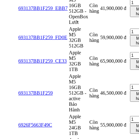
16GB
Còn
693137BB1F259_EBB7
41,900,000
đ
M
512GB -
hàng
h
OpenBox
Lướt
Apple
M5
Còn
693137BB1F259_FD0E
59,900,000
đ
M
32GB
hàng
h
512GB
Apple
M5
Còn
693137BB1F259_CE33
65,900,000
đ
M
32GB
hàng
h
1TB
Apple
M5
16GB
Còn
693137BB1F259
512GB -
46,500,000
đ
M
hàng
active
h
Bảo
Hành
Apple
M5
Còn
6926F5663F49C
55,900,000
đ
M
24GB
hàng
h
1TB