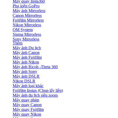
Máy quay Insta360
Phụ kiện GoPro
Máy ảnh Mirrorless
Canon Mirrorless
Fujifilm Mirrorless
Nikon Mirrorless
OM System
Sigma Mirrorless
Sony Mirrorless
Thêm
Máy ảnh Du lịch
Máy ảnh Canon
Máy ảnh Fujifilm
Máy ảnh Nikon
Máy ảnh Ricoh -Theta 360
Máy ảnh Sony
Máy ảnh DSLR
Nikon DSLR
Máy ảnh loại khác
Fujifilm Instax (Chụp lấy liền)
Máy ảnh du lịch siêu zoom
Máy quay phim
Máy quay Canon
Máy quay Fujifilm
Máy quay Nikon