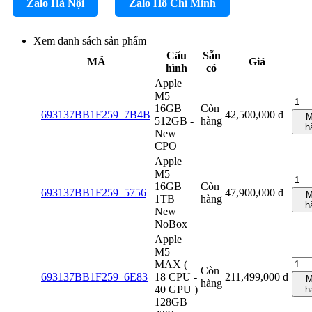
Zalo Hà Nội
Zalo Hồ Chí Minh
Xem danh sách sản phẩm
Cấu
Sẵn
MÃ
Giá
hình
có
Apple
M5
16GB
Còn
693137BB1F259_7B4B
42,500,000
đ
M
512GB -
hàng
h
New
CPO
Apple
M5
16GB
Còn
693137BB1F259_5756
47,900,000
đ
M
1TB
hàng
h
New
NoBox
Apple
M5
MAX (
Còn
693137BB1F259_6E83
18 CPU -
211,499,000
đ
M
hàng
40 GPU )
h
128GB