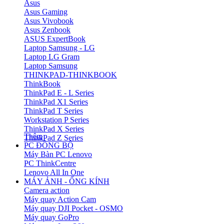
Asus
Asus Gaming
Asus Vivobook
Asus Zenbook
ASUS ExpertBook
Laptop Samsung - LG
Laptop LG Gram
Laptop Samsung
THINKPAD-THINKBOOK
ThinkBook
ThinkPad E - L Series
ThinkPad X1 Series
ThinkPad T Series
Workstation P Series
ThinkPad X Series
Thêm
ThinkPad Z Series
PC ĐỒNG BỘ
Máy Bàn PC Lenovo
PC ThinkCentre
Lenovo All In One
MÁY ẢNH - ỐNG KÍNH
Camera action
Máy quay Action Cam
Máy quay DJI Pocket - OSMO
Máy quay GoPro