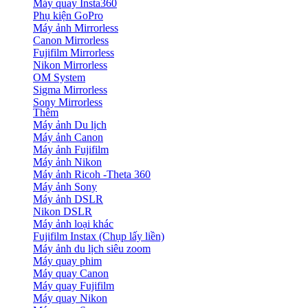
Máy quay Insta360
Phụ kiện GoPro
Máy ảnh Mirrorless
Canon Mirrorless
Fujifilm Mirrorless
Nikon Mirrorless
OM System
Sigma Mirrorless
Sony Mirrorless
Thêm
Máy ảnh Du lịch
Máy ảnh Canon
Máy ảnh Fujifilm
Máy ảnh Nikon
Máy ảnh Ricoh -Theta 360
Máy ảnh Sony
Máy ảnh DSLR
Nikon DSLR
Máy ảnh loại khác
Fujifilm Instax (Chụp lấy liền)
Máy ảnh du lịch siêu zoom
Máy quay phim
Máy quay Canon
Máy quay Fujifilm
Máy quay Nikon