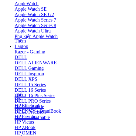
AppleWatch
Apple Watch SE
Apple Watch SE G2
Apple Watch Series 7
Apple Watch Series 8
Apple Watch Ultra
Phụ kiện Apple Watch
Thêm
Laptop
Razer - Gaming
DELL
DELL ALIENWARE
DELL Gaming
DELL Inspiron
DELL XPS
DELL 15 Series
DELL 16 Series
Thêm
DELL 16 Plus Series
HP
DELL PRO Series
HP Elitebook
DELL Latitude
HP ENVY - OmniBook
DELL Precision
HP Pavillion
DELL Detachable
HP Victus
HP ZBook
HP OMEN