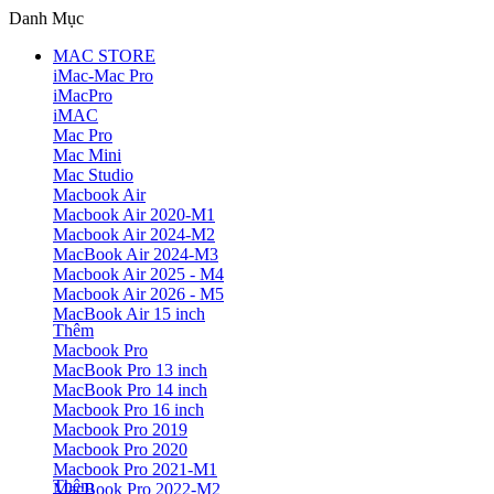
Danh Mục
MAC STORE
iMac-Mac Pro
iMacPro
iMAC
Mac Pro
Mac Mini
Mac Studio
Macbook Air
Macbook Air 2020-M1
Macbook Air 2024-M2
MacBook Air 2024-M3
Macbook Air 2025 - M4
Macbook Air 2026 - M5
MacBook Air 15 inch
Thêm
Macbook Pro
MacBook Pro 13 inch
MacBook Pro 14 inch
Macbook Pro 16 inch
Macbook Pro 2019
Macbook Pro 2020
Macbook Pro 2021-M1
Thêm
MacBook Pro 2022-M2