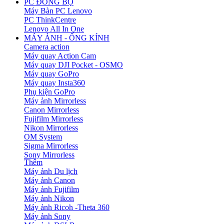
PC ĐỒNG BỘ
Máy Bàn PC Lenovo
PC ThinkCentre
Lenovo All In One
MÁY ẢNH - ỐNG KÍNH
Camera action
Máy quay Action Cam
Máy quay DJI Pocket - OSMO
Máy quay GoPro
Máy quay Insta360
Phụ kiện GoPro
Máy ảnh Mirrorless
Canon Mirrorless
Fujifilm Mirrorless
Nikon Mirrorless
OM System
Sigma Mirrorless
Sony Mirrorless
Thêm
Máy ảnh Du lịch
Máy ảnh Canon
Máy ảnh Fujifilm
Máy ảnh Nikon
Máy ảnh Ricoh -Theta 360
Máy ảnh Sony