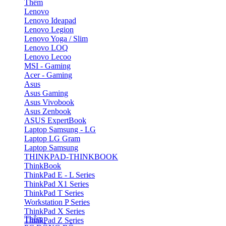
Thêm
Lenovo
Lenovo Ideapad
Lenovo Legion
Lenovo Yoga / Slim
Lenovo LOQ
Lenovo Lecoo
MSI - Gaming
Acer - Gaming
Asus
Asus Gaming
Asus Vivobook
Asus Zenbook
ASUS ExpertBook
Laptop Samsung - LG
Laptop LG Gram
Laptop Samsung
THINKPAD-THINKBOOK
ThinkBook
ThinkPad E - L Series
ThinkPad X1 Series
ThinkPad T Series
Workstation P Series
ThinkPad X Series
Thêm
ThinkPad Z Series