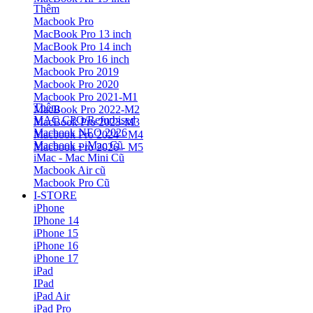
Thêm
Macbook Pro
MacBook Pro 13 inch
MacBook Pro 14 inch
Macbook Pro 16 inch
Macbook Pro 2019
Macbook Pro 2020
Macbook Pro 2021-M1
Thêm
MacBook Pro 2022-M2
MAC CPO/Refurbised
MacBook Pro 2023-M3
Macbook NEO 2026
Macbook Pro 2024 - M4
Macbook - iMac Cũ
Macbook Pro 2026 - M5
iMac - Mac Mini Cũ
Macbook Air cũ
Macbook Pro Cũ
I-STORE
iPhone
IPhone 14
iPhone 15
iPhone 16
iPhone 17
iPad
IPad
iPad Air
iPad Pro