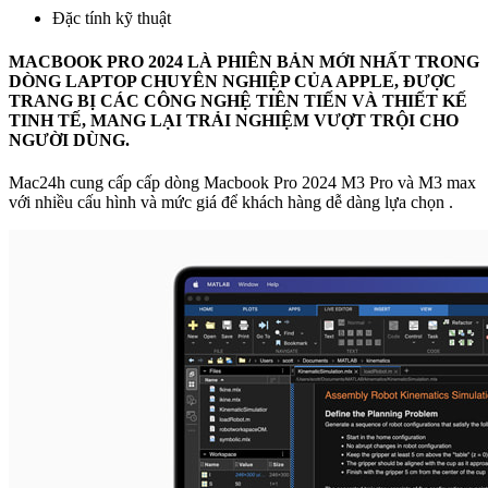
Đặc tính kỹ thuật
MACBOOK PRO 2024 LÀ PHIÊN BẢN MỚI NHẤT TRONG
DÒNG LAPTOP CHUYÊN NGHIỆP CỦA APPLE, ĐƯỢC
TRANG BỊ CÁC CÔNG NGHỆ TIÊN TIẾN VÀ THIẾT KẾ
TINH TẾ, MANG LẠI TRẢI NGHIỆM VƯỢT TRỘI CHO
NGƯỜI DÙNG.
Mac24h cung cấp cấp dòng Macbook Pro 2024 M3 Pro và M3 max
với nhiều cấu hình và mức giá để khách hàng dễ dàng lựa chọn .