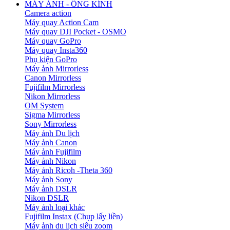
MÁY ẢNH - ỐNG KÍNH
Camera action
Máy quay Action Cam
Máy quay DJI Pocket - OSMO
Máy quay GoPro
Máy quay Insta360
Phụ kiện GoPro
Máy ảnh Mirrorless
Canon Mirrorless
Fujifilm Mirrorless
Nikon Mirrorless
OM System
Sigma Mirrorless
Sony Mirrorless
Máy ảnh Du lịch
Máy ảnh Canon
Máy ảnh Fujifilm
Máy ảnh Nikon
Máy ảnh Ricoh -Theta 360
Máy ảnh Sony
Máy ảnh DSLR
Nikon DSLR
Máy ảnh loại khác
Fujifilm Instax (Chụp lấy liền)
Máy ảnh du lịch siêu zoom