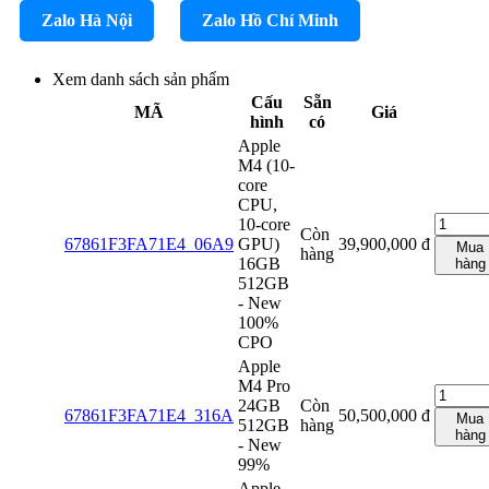
Zalo Hà Nội
Zalo Hồ Chí Minh
Xem danh sách sản phẩm
Cấu
Sẵn
MÃ
Giá
hình
có
Apple
M4 (10-
core
CPU,
10-core
Còn
67861F3FA71E4_06A9
GPU)
39,900,000
đ
Mua
hàng
16GB
hàng
512GB
- New
100%
CPO
Apple
M4 Pro
24GB
Còn
67861F3FA71E4_316A
50,500,000
đ
Mua
512GB
hàng
hàng
- New
99%
Apple