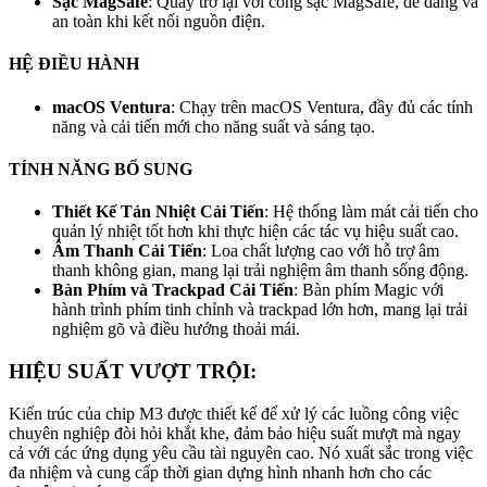
Sạc MagSafe
: Quay trở lại với cổng sạc MagSafe, dễ dàng và
an toàn khi kết nối nguồn điện.
HỆ ĐIỀU HÀNH
macOS Ventura
: Chạy trên macOS Ventura, đầy đủ các tính
năng và cải tiến mới cho năng suất và sáng tạo.
TÍNH NĂNG BỔ SUNG
Thiết Kế Tản Nhiệt Cải Tiến
: Hệ thống làm mát cải tiến cho
quản lý nhiệt tốt hơn khi thực hiện các tác vụ hiệu suất cao.
Âm Thanh Cải Tiến
: Loa chất lượng cao với hỗ trợ âm
thanh không gian, mang lại trải nghiệm âm thanh sống động.
Bàn Phím và Trackpad Cải Tiến
: Bàn phím Magic với
hành trình phím tinh chỉnh và trackpad lớn hơn, mang lại trải
nghiệm gõ và điều hướng thoải mái.
HIỆU SUẤT VƯỢT TRỘI:
Kiến trúc của chip M3 được thiết kế để xử lý các luồng công việc
chuyên nghiệp đòi hỏi khắt khe, đảm bảo hiệu suất mượt mà ngay
cả với các ứng dụng yêu cầu tài nguyên cao. Nó xuất sắc trong việc
đa nhiệm và cung cấp thời gian dựng hình nhanh hơn cho các