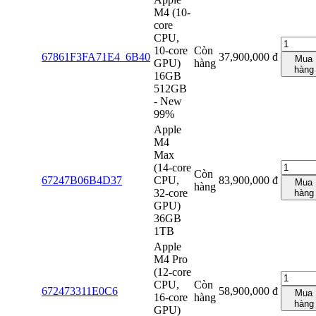
M4 (10-
core
CPU,
10-core
Còn
67861F3FA71E4_6B40
37,900,000
đ
Mua
GPU)
hàng
hàng
16GB
512GB
- New
99%
Apple
M4
Max
(14‑core
Còn
67247B06B4D37
CPU,
83,900,000
đ
Mua
hàng
32‑core
hàng
GPU)
36GB
1TB
Apple
M4 Pro
(12‑core
CPU,
Còn
672473311E0C6
58,900,000
đ
Mua
16‑core
hàng
hàng
GPU)