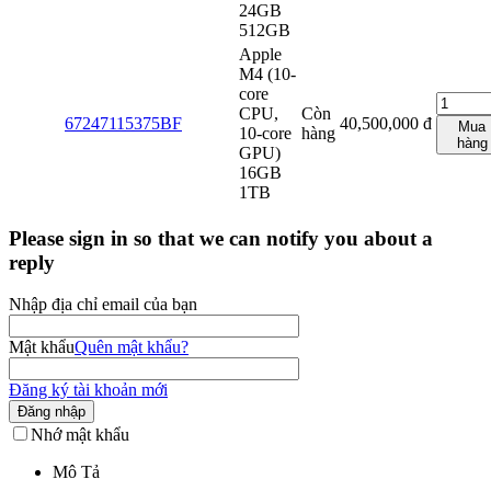
24GB
512GB
Apple
M4 (10-
core
CPU,
Còn
67247115375BF
40,500,000
đ
Mua
10-core
hàng
hàng
GPU)
16GB
1TB
Please sign in so that we can notify you about a
reply
Nhập địa chỉ email của bạn
Mật khẩu
Quên mật khẩu?
Đăng ký tài khoản mới
Đăng nhập
Nhớ mật khẩu
Mô Tả