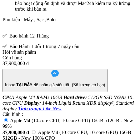
bảo hoạt động ổn định và được Mac24h kiểm tra kỹ lưỡng
trước khi bán ra.
Phụ kiện : Máy , Sạc ,Balo
✅
Bảo hành 12 Tháng
✅
Bảo Hành 1 đổi 1 trong 7 ngày đầu
Hỏi về sản phẩm
Còn hàng
37,900,000
đ
Inbox
TẠI ĐÂY
để nhận giá siêu tốt! (Số lượng có hạn)
CPU:
Apple M4
RAM:
16GB
Hard drive:
512GB SSD
VGA:
10-
core GPU
Display:
14-inch Liquid Retina XDR display², Standard
display
Tình trạng:
Like New
Cấu hình :
Apple M4 (10-core CPU, 10-core GPU) 16GB 512GB - New
99%
37,900,000
đ
Apple M4 (10-core CPU, 10-core GPU) 16GB
512GB - New 100% CPO