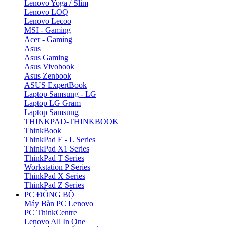
Lenovo Yoga / Slim
Lenovo LOQ
Lenovo Lecoo
MSI - Gaming
Acer - Gaming
Asus
Asus Gaming
Asus Vivobook
Asus Zenbook
ASUS ExpertBook
Laptop Samsung - LG
Laptop LG Gram
Laptop Samsung
THINKPAD-THINKBOOK
ThinkBook
ThinkPad E - L Series
ThinkPad X1 Series
ThinkPad T Series
Workstation P Series
ThinkPad X Series
ThinkPad Z Series
PC ĐỒNG BỘ
Máy Bàn PC Lenovo
PC ThinkCentre
Lenovo All In One