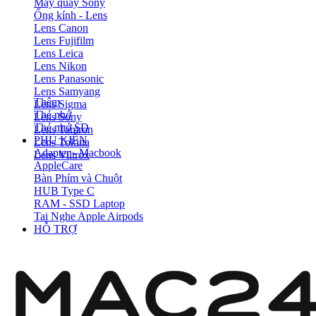
Máy quay Sony
Ống kính - Lens
Lens Canon
Lens Fujifilm
Lens Leica
Lens Nikon
Lens Panasonic
Lens Samyang
Thêm
Lens Sigma
Thẻ nhớ
Lens Sony
Thẻ nhớ SD
Lens Tamron
PHỤ KIỆN
Lens Tokina
Adapter - Macbook
Lens Viltrox
AppleCare
Bàn Phím và Chuột
HUB Type C
RAM - SSD Laptop
Tai Nghe Apple Airpods
HỖ TRỢ