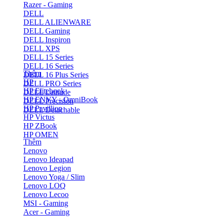
Razer - Gaming
DELL
DELL ALIENWARE
DELL Gaming
DELL Inspiron
DELL XPS
DELL 15 Series
DELL 16 Series
Thêm
DELL 16 Plus Series
HP
DELL PRO Series
HP Elitebook
DELL Latitude
HP ENVY - OmniBook
DELL Precision
HP Pavillion
DELL Detachable
HP Victus
HP ZBook
HP OMEN
Thêm
Lenovo
Lenovo Ideapad
Lenovo Legion
Lenovo Yoga / Slim
Lenovo LOQ
Lenovo Lecoo
MSI - Gaming
Acer - Gaming