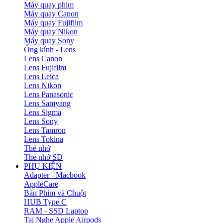
Máy quay phim
Máy quay Canon
Máy quay Fujifilm
Máy quay Nikon
Máy quay Sony
Ống kính - Lens
Lens Canon
Lens Fujifilm
Lens Leica
Lens Nikon
Lens Panasonic
Lens Samyang
Lens Sigma
Lens Sony
Lens Tamron
Lens Tokina
Thẻ nhớ
Thẻ nhớ SD
PHỤ KIỆN
Adapter - Macbook
AppleCare
Bàn Phím và Chuột
HUB Type C
RAM - SSD Laptop
Tai Nghe Apple Airpods