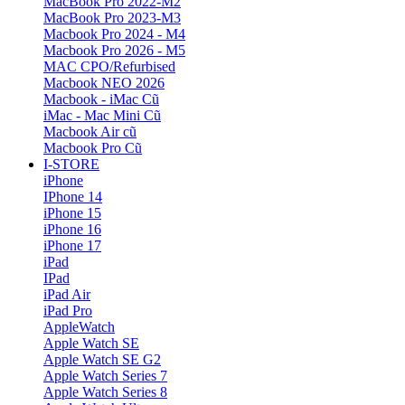
MacBook Pro 2022-M2
MacBook Pro 2023-M3
Macbook Pro 2024 - M4
Macbook Pro 2026 - M5
MAC CPO/Refurbised
Macbook NEO 2026
Macbook - iMac Cũ
iMac - Mac Mini Cũ
Macbook Air cũ
Macbook Pro Cũ
I-STORE
iPhone
IPhone 14
iPhone 15
iPhone 16
iPhone 17
iPad
IPad
iPad Air
iPad Pro
AppleWatch
Apple Watch SE
Apple Watch SE G2
Apple Watch Series 7
Apple Watch Series 8