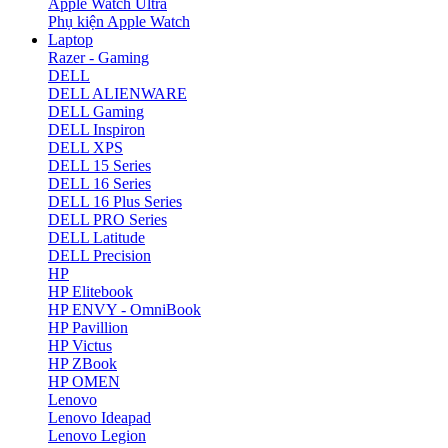
Apple Watch Ultra
Phụ kiện Apple Watch
Laptop
Razer - Gaming
DELL
DELL ALIENWARE
DELL Gaming
DELL Inspiron
DELL XPS
DELL 15 Series
DELL 16 Series
DELL 16 Plus Series
DELL PRO Series
DELL Latitude
DELL Precision
HP
HP Elitebook
HP ENVY - OmniBook
HP Pavillion
HP Victus
HP ZBook
HP OMEN
Lenovo
Lenovo Ideapad
Lenovo Legion