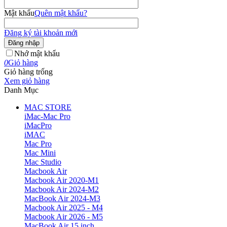
Mật khẩu
Quên mật khẩu?
Đăng ký tài khoản mới
Đăng nhập
Nhớ mật khẩu
0
Giỏ hàng
Giỏ hàng trống
Xem giỏ hàng
Danh Mục
MAC STORE
iMac-Mac Pro
iMacPro
iMAC
Mac Pro
Mac Mini
Mac Studio
Macbook Air
Macbook Air 2020-M1
Macbook Air 2024-M2
MacBook Air 2024-M3
Macbook Air 2025 - M4
Macbook Air 2026 - M5
MacBook Air 15 inch