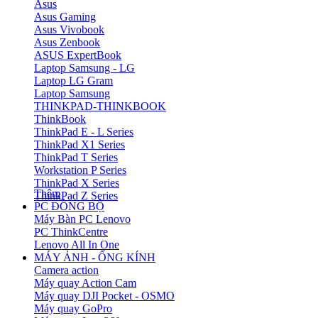
Asus
Asus Gaming
Asus Vivobook
Asus Zenbook
ASUS ExpertBook
Laptop Samsung - LG
Laptop LG Gram
Laptop Samsung
THINKPAD-THINKBOOK
ThinkBook
ThinkPad E - L Series
ThinkPad X1 Series
ThinkPad T Series
Workstation P Series
ThinkPad X Series
Thêm
ThinkPad Z Series
PC ĐỒNG BỘ
Máy Bàn PC Lenovo
PC ThinkCentre
Lenovo All In One
MÁY ẢNH - ỐNG KÍNH
Camera action
Máy quay Action Cam
Máy quay DJI Pocket - OSMO
Máy quay GoPro