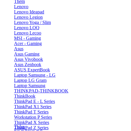
Thêm
Lenovo
Lenovo Ideapad
Lenovo Legion
Lenovo Yoga / Slim
Lenovo LOQ
Lenovo Lecoo
MSI - Gaming
Acer - Gaming
Asus
Asus Gaming
Asus Vivobook
Asus Zenbook
ASUS ExpertBook
Laptop Samsung - LG
Laptop LG Gram
Laptop Samsung
THINKPAD-THINKBOOK
ThinkBook
ThinkPad E - L Series
ThinkPad X1 Series
ThinkPad T Series
Workstation P Series
ThinkPad X Series
Thêm
ThinkPad Z Series