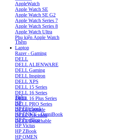
AppleWatch
Apple Watch SE
Apple Watch SE G2
Apple Watch Series 7
Apple Watch Series 8
Apple Watch Ultra
Phụ kiện Apple Watch
Thêm
Laptop
Razer - Gaming
DELL
DELL ALIENWARE
DELL Gaming
DELL Inspiron
DELL XPS
DELL 15 Series
DELL 16 Series
Thêm
DELL 16 Plus Series
HP
DELL PRO Series
HP Elitebook
DELL Latitude
HP ENVY - OmniBook
DELL Precision
HP Pavillion
DELL Detachable
HP Victus
HP ZBook
HP OMEN