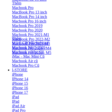
Thêm
Macbook Pro
MacBook Pro 13 inch
MacBook Pro 14 inch
Macbook Pro 16 inch
Macbook Pro 2019
Macbook Pro 2020
Macbook Pro 2021-M1
Thêm
MacBook Pro 2022-M2
MAC CPO/Refurbised
MacBook Pro 2023-M3
Macbook NEO 2026
Macbook Pro 2024 - M4
Macbook - iMac Cũ
Macbook Pro 2026 - M5
iMac - Mac Mini Cũ
Macbook Air cũ
Macbook Pro Cũ
I-STORE
iPhone
IPhone 14
iPhone 15
iPhone 16
iPhone 17
iPad
IPad
iPad Air
iPad Pro