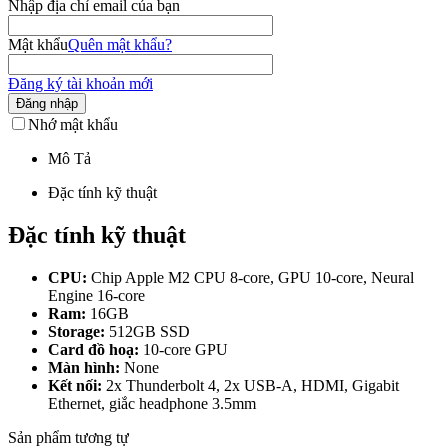
Nhập địa chỉ email của bạn
Mật khẩu
Quên mật khẩu?
Đăng ký tài khoản mới
Đăng nhập
Nhớ mật khẩu
Mô Tả
Đặc tính kỹ thuật
Đặc tính kỹ thuật
CPU:
Chip Apple M2 CPU 8-core, GPU 10-core, Neural
Engine 16-core
Ram:
16GB
Storage:
512GB SSD
Card đồ hoạ:
10-core GPU
Màn hình:
None
Kết nối:
2x Thunderbolt 4, 2x USB-A, HDMI, Gigabit
Ethernet, giắc headphone 3.5mm
Sản phẩm tương tự