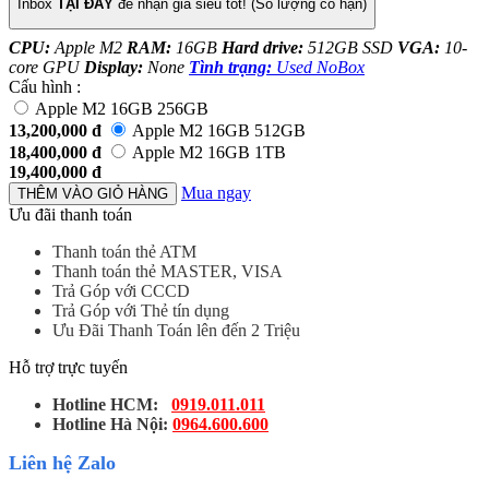
Inbox
TẠI ĐÂY
để nhận giá siêu tốt! (Số lượng có hạn)
CPU:
Apple M2
RAM:
16GB
Hard drive:
512GB SSD
VGA:
10-
core GPU
Display:
None
Tình trạng:
Used NoBox
Cấu hình :
Apple M2 16GB 256GB
13,200,000
đ
Apple M2 16GB 512GB
18,400,000
đ
Apple M2 16GB 1TB
19,400,000
đ
Mua ngay
THÊM VÀO GIỎ HÀNG
Ưu đãi thanh toán
Thanh toán thẻ ATM
Thanh toán thẻ MASTER, VISA
Trả Góp với CCCD
Trả Góp với Thẻ tín dụng
Ưu Đãi Thanh Toán lên đến 2 Triệu
Hỗ trợ trực tuyến
Hotline HCM:
0919.011.011
Hotline Hà Nội:
0964.600.600
Liên hệ Zalo