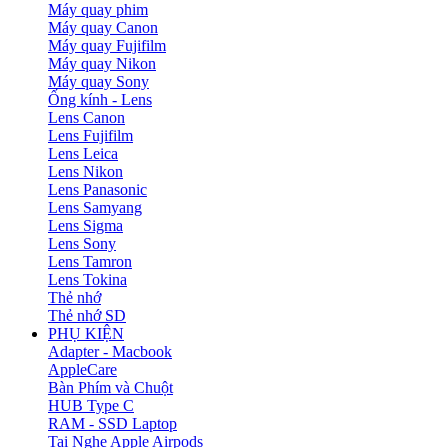
Máy quay phim
Máy quay Canon
Máy quay Fujifilm
Máy quay Nikon
Máy quay Sony
Ống kính - Lens
Lens Canon
Lens Fujifilm
Lens Leica
Lens Nikon
Lens Panasonic
Lens Samyang
Lens Sigma
Lens Sony
Lens Tamron
Lens Tokina
Thẻ nhớ
Thẻ nhớ SD
PHỤ KIỆN
Adapter - Macbook
AppleCare
Bàn Phím và Chuột
HUB Type C
RAM - SSD Laptop
Tai Nghe Apple Airpods