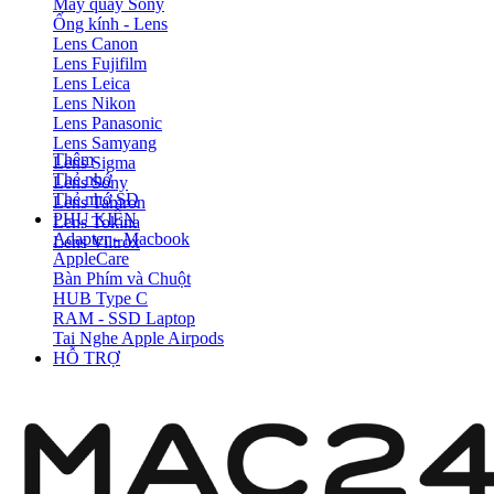
Máy quay Sony
Ống kính - Lens
Lens Canon
Lens Fujifilm
Lens Leica
Lens Nikon
Lens Panasonic
Lens Samyang
Thêm
Lens Sigma
Thẻ nhớ
Lens Sony
Thẻ nhớ SD
Lens Tamron
PHỤ KIỆN
Lens Tokina
Adapter - Macbook
Lens Viltrox
AppleCare
Bàn Phím và Chuột
HUB Type C
RAM - SSD Laptop
Tai Nghe Apple Airpods
HỖ TRỢ