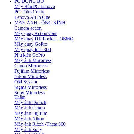
PC ĐỒNG BỘ
Máy Bàn PC Lenovo
PC ThinkCentre
Lenovo All In One
MÁY ẢNH - ỐNG KÍNH
Camera action
Máy quay Action Cam
Máy quay DJI Pocket - OSMO
Máy quay GoPro
Máy quay Insta360
Phụ kiện GoPro
Máy ảnh Mirrorless
Canon Mirrorless
Fujifilm Mirrorless
Nikon Mirrorless
OM System
Sigma Mirrorless
Sony Mirrorless
Thêm
Máy ảnh Du lịch
Máy ảnh Canon
Máy ảnh Fujifilm
Máy ảnh Nikon
Máy ảnh Ricoh -Theta 360
Máy ảnh Sony