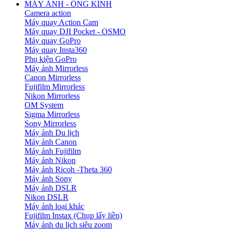
MÁY ẢNH - ỐNG KÍNH
Camera action
Máy quay Action Cam
Máy quay DJI Pocket - OSMO
Máy quay GoPro
Máy quay Insta360
Phụ kiện GoPro
Máy ảnh Mirrorless
Canon Mirrorless
Fujifilm Mirrorless
Nikon Mirrorless
OM System
Sigma Mirrorless
Sony Mirrorless
Máy ảnh Du lịch
Máy ảnh Canon
Máy ảnh Fujifilm
Máy ảnh Nikon
Máy ảnh Ricoh -Theta 360
Máy ảnh Sony
Máy ảnh DSLR
Nikon DSLR
Máy ảnh loại khác
Fujifilm Instax (Chụp lấy liền)
Máy ảnh du lịch siêu zoom