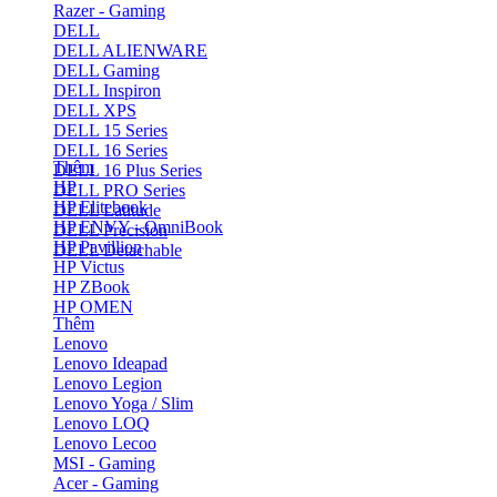
Razer - Gaming
DELL
DELL ALIENWARE
DELL Gaming
DELL Inspiron
DELL XPS
DELL 15 Series
DELL 16 Series
Thêm
DELL 16 Plus Series
HP
DELL PRO Series
HP Elitebook
DELL Latitude
HP ENVY - OmniBook
DELL Precision
HP Pavillion
DELL Detachable
HP Victus
HP ZBook
HP OMEN
Thêm
Lenovo
Lenovo Ideapad
Lenovo Legion
Lenovo Yoga / Slim
Lenovo LOQ
Lenovo Lecoo
MSI - Gaming
Acer - Gaming