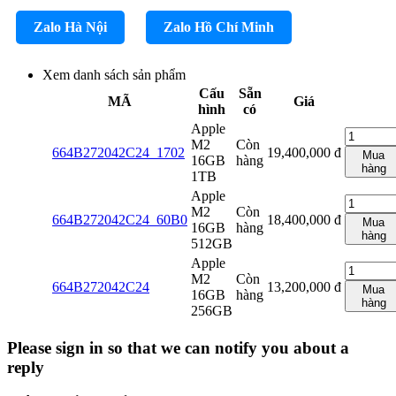
Zalo Hà Nội
Zalo Hồ Chí Minh
Xem danh sách sản phẩm
Cấu
Sẵn
MÃ
Giá
hình
có
Apple
M2
Còn
664B272042C24_1702
19,400,000
đ
Mua
16GB
hàng
hàng
1TB
Apple
M2
Còn
664B272042C24_60B0
18,400,000
đ
Mua
16GB
hàng
hàng
512GB
Apple
M2
Còn
664B272042C24
13,200,000
đ
Mua
16GB
hàng
hàng
256GB
Please sign in so that we can notify you about a
reply