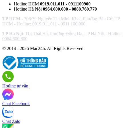
Hotline HCM
0919.011.011 - 0911100900
Hotline Hà Nội
0964.600.600 - 0888.760.770
TP HCM
- 306/39 Nguyễn Thị Minh Khai, Phường Bàn Cờ, TP
HCM - Hotline:
0919.011.011
-
0911.100.900
TP Hà Nội
: 115 Thái Hà, Phường Đống Đa, TP Hà Nội - Hotline:
0964.600.600
© 2014 - 2026 Mac24h. All Rights Reserved
Hotline tư vấn
Chat Facebook
Chat Zalo