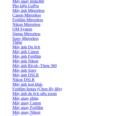
Máy quay Insta360
Phụ kiện GoPro
Máy ảnh Mirrorless
Canon Mirrorless
Fujifilm Mirrorless
Nikon Mirrorless
OM System
Sigma Mirrorless
Sony Mirrorless
Thêm
Máy ảnh Du lịch
Máy ảnh Canon
Máy ảnh Fujifilm
Máy ảnh Nikon
Máy ảnh Ricoh -Theta 360
Máy ảnh Sony
Máy ảnh DSLR
Nikon DSLR
Máy ảnh loại khác
Fujifilm Instax (Chụp lấy liền)
Máy ảnh du lịch siêu zoom
Máy quay phim
Máy quay Canon
Máy quay Fujifilm
Máy quay Nikon