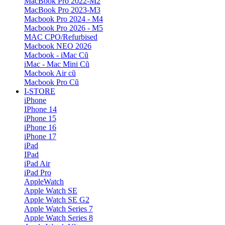
MacBook Pro 2022-M2
MacBook Pro 2023-M3
Macbook Pro 2024 - M4
Macbook Pro 2026 - M5
MAC CPO/Refurbised
Macbook NEO 2026
Macbook - iMac Cũ
iMac - Mac Mini Cũ
Macbook Air cũ
Macbook Pro Cũ
I-STORE
iPhone
IPhone 14
iPhone 15
iPhone 16
iPhone 17
iPad
IPad
iPad Air
iPad Pro
AppleWatch
Apple Watch SE
Apple Watch SE G2
Apple Watch Series 7
Apple Watch Series 8