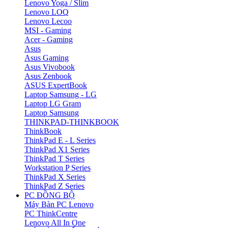
Lenovo Yoga / Slim
Lenovo LOQ
Lenovo Lecoo
MSI - Gaming
Acer - Gaming
Asus
Asus Gaming
Asus Vivobook
Asus Zenbook
ASUS ExpertBook
Laptop Samsung - LG
Laptop LG Gram
Laptop Samsung
THINKPAD-THINKBOOK
ThinkBook
ThinkPad E - L Series
ThinkPad X1 Series
ThinkPad T Series
Workstation P Series
ThinkPad X Series
ThinkPad Z Series
PC ĐỒNG BỘ
Máy Bàn PC Lenovo
PC ThinkCentre
Lenovo All In One