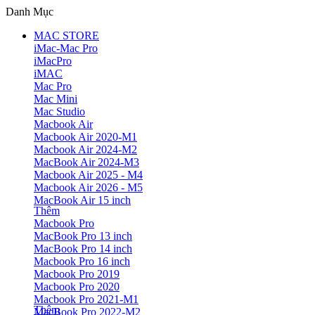
Danh Mục
MAC STORE
iMac-Mac Pro
iMacPro
iMAC
Mac Pro
Mac Mini
Mac Studio
Macbook Air
Macbook Air 2020-M1
Macbook Air 2024-M2
MacBook Air 2024-M3
Macbook Air 2025 - M4
Macbook Air 2026 - M5
MacBook Air 15 inch
Thêm
Macbook Pro
MacBook Pro 13 inch
MacBook Pro 14 inch
Macbook Pro 16 inch
Macbook Pro 2019
Macbook Pro 2020
Macbook Pro 2021-M1
Thêm
MacBook Pro 2022-M2