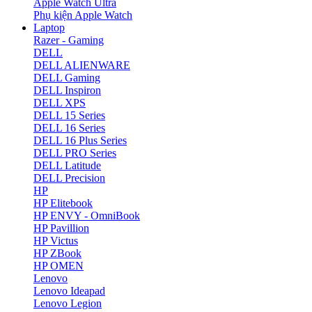
Apple Watch Ultra
Phụ kiện Apple Watch
Laptop
Razer - Gaming
DELL
DELL ALIENWARE
DELL Gaming
DELL Inspiron
DELL XPS
DELL 15 Series
DELL 16 Series
DELL 16 Plus Series
DELL PRO Series
DELL Latitude
DELL Precision
HP
HP Elitebook
HP ENVY - OmniBook
HP Pavillion
HP Victus
HP ZBook
HP OMEN
Lenovo
Lenovo Ideapad
Lenovo Legion