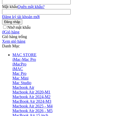
Mật khẩu
Quên mật khẩu?
Đăng ký tài khoản mới
Đăng nhập
Nhớ mật khẩu
0
Giỏ hàng
Giỏ hàng trống
Xem giỏ hàng
Danh Mục
MAC STORE
iMac-Mac Pro
iMacPro
iMAC
Mac Pro
Mac Mini
Mac Studio
Macbook Air
Macbook Air 2020-M1
Macbook Air 2024-M2
MacBook Air 2024-M3
Macbook Air 2025 - M4
Macbook Air 2026 - M5
MacBook Air 15 inch