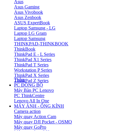
Asus
Asus Gaming
Asus Vivobook
Asus Zenbook
ASUS ExpertBook
Laptop Samsung - LG
Laptop LG Gram
Laptop Samsung
THINKPAD-THINKBOOK
ThinkBook
ThinkPad E - L Series
ThinkPad X1 Series
ThinkPad T Series
Workstation P Series
ThinkPad X Series
Thêm
ThinkPad Z Series
PC ĐỒNG BỘ
Máy Bàn PC Lenovo
PC ThinkCentre
Lenovo All In One
MÁY ẢNH - ỐNG KÍNH
Camera action
Máy quay Action Cam
Máy quay DJI Pocket - OSMO
Máy quay GoPro