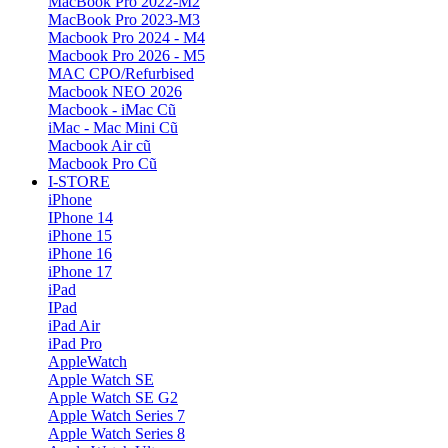
MacBook Pro 2022-M2
MacBook Pro 2023-M3
Macbook Pro 2024 - M4
Macbook Pro 2026 - M5
MAC CPO/Refurbised
Macbook NEO 2026
Macbook - iMac Cũ
iMac - Mac Mini Cũ
Macbook Air cũ
Macbook Pro Cũ
I-STORE
iPhone
IPhone 14
iPhone 15
iPhone 16
iPhone 17
iPad
IPad
iPad Air
iPad Pro
AppleWatch
Apple Watch SE
Apple Watch SE G2
Apple Watch Series 7
Apple Watch Series 8