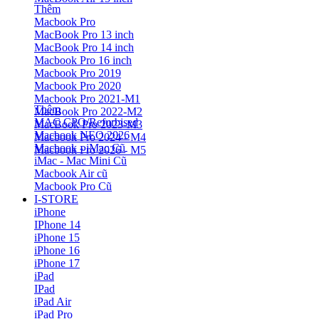
Thêm
Macbook Pro
MacBook Pro 13 inch
MacBook Pro 14 inch
Macbook Pro 16 inch
Macbook Pro 2019
Macbook Pro 2020
Macbook Pro 2021-M1
Thêm
MacBook Pro 2022-M2
MAC CPO/Refurbised
MacBook Pro 2023-M3
Macbook NEO 2026
Macbook Pro 2024 - M4
Macbook - iMac Cũ
Macbook Pro 2026 - M5
iMac - Mac Mini Cũ
Macbook Air cũ
Macbook Pro Cũ
I-STORE
iPhone
IPhone 14
iPhone 15
iPhone 16
iPhone 17
iPad
IPad
iPad Air
iPad Pro