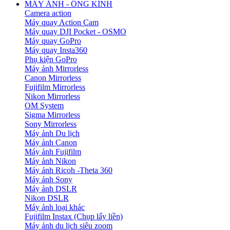
MÁY ẢNH - ỐNG KÍNH
Camera action
Máy quay Action Cam
Máy quay DJI Pocket - OSMO
Máy quay GoPro
Máy quay Insta360
Phụ kiện GoPro
Máy ảnh Mirrorless
Canon Mirrorless
Fujifilm Mirrorless
Nikon Mirrorless
OM System
Sigma Mirrorless
Sony Mirrorless
Máy ảnh Du lịch
Máy ảnh Canon
Máy ảnh Fujifilm
Máy ảnh Nikon
Máy ảnh Ricoh -Theta 360
Máy ảnh Sony
Máy ảnh DSLR
Nikon DSLR
Máy ảnh loại khác
Fujifilm Instax (Chụp lấy liền)
Máy ảnh du lịch siêu zoom