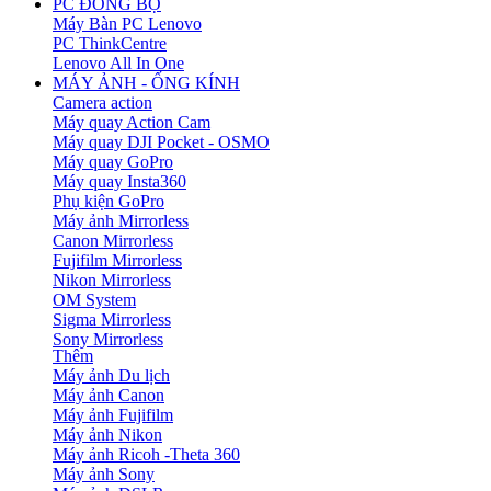
PC ĐỒNG BỘ
Máy Bàn PC Lenovo
PC ThinkCentre
Lenovo All In One
MÁY ẢNH - ỐNG KÍNH
Camera action
Máy quay Action Cam
Máy quay DJI Pocket - OSMO
Máy quay GoPro
Máy quay Insta360
Phụ kiện GoPro
Máy ảnh Mirrorless
Canon Mirrorless
Fujifilm Mirrorless
Nikon Mirrorless
OM System
Sigma Mirrorless
Sony Mirrorless
Thêm
Máy ảnh Du lịch
Máy ảnh Canon
Máy ảnh Fujifilm
Máy ảnh Nikon
Máy ảnh Ricoh -Theta 360
Máy ảnh Sony