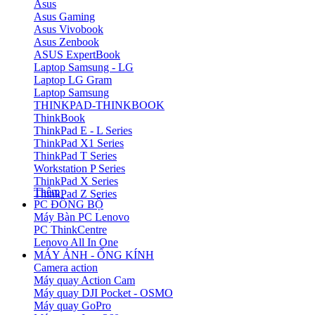
Asus
Asus Gaming
Asus Vivobook
Asus Zenbook
ASUS ExpertBook
Laptop Samsung - LG
Laptop LG Gram
Laptop Samsung
THINKPAD-THINKBOOK
ThinkBook
ThinkPad E - L Series
ThinkPad X1 Series
ThinkPad T Series
Workstation P Series
ThinkPad X Series
Thêm
ThinkPad Z Series
PC ĐỒNG BỘ
Máy Bàn PC Lenovo
PC ThinkCentre
Lenovo All In One
MÁY ẢNH - ỐNG KÍNH
Camera action
Máy quay Action Cam
Máy quay DJI Pocket - OSMO
Máy quay GoPro