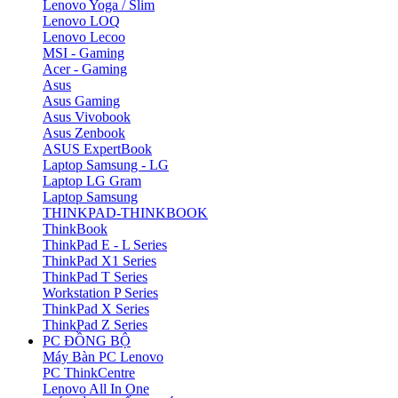
Lenovo Yoga / Slim
Lenovo LOQ
Lenovo Lecoo
MSI - Gaming
Acer - Gaming
Asus
Asus Gaming
Asus Vivobook
Asus Zenbook
ASUS ExpertBook
Laptop Samsung - LG
Laptop LG Gram
Laptop Samsung
THINKPAD-THINKBOOK
ThinkBook
ThinkPad E - L Series
ThinkPad X1 Series
ThinkPad T Series
Workstation P Series
ThinkPad X Series
ThinkPad Z Series
PC ĐỒNG BỘ
Máy Bàn PC Lenovo
PC ThinkCentre
Lenovo All In One