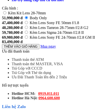
Cấu hình :
Kèm Kit Lens 28-70mm
51,990,000
đ
Body Only
47,400,000
đ
Kèm Lens Sony FE 50mm f/1.8
48,280,000
đ
Kèm Lens Tamron 28-75mm f/2.8 G2
59,780,000
đ
Kèm Lens Sigma 24-70mm f/2.8 II
69,980,000
đ
Kèm Lens Sony FE 24-70mm f/2.8 GM II
83,490,000
đ
Mua ngay
THÊM VÀO GIỎ HÀNG
Ưu đãi thanh toán
Thanh toán thẻ ATM
Thanh toán thẻ MASTER, VISA
Trả Góp với CCCD
Trả Góp với Thẻ tín dụng
Ưu Đãi Thanh Toán lên đến 2 Triệu
Hỗ trợ trực tuyến
Hotline HCM:
0919.011.011
Hotline Hà Nội:
0964.600.600
Liên hệ Zalo