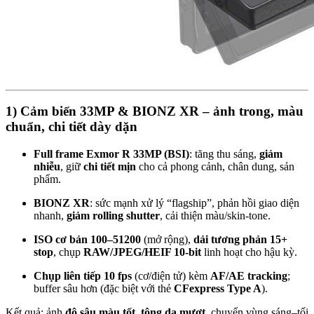
1) Cảm biến 33MP & BIONZ XR – ảnh trong, màu
chuẩn, chi tiết dày dặn
Full frame Exmor R 33MP (BSI)
: tăng thu sáng,
giảm
nhiễu
, giữ
chi tiết mịn
cho cả phong cảnh, chân dung, sản
phẩm.
BIONZ XR
: sức mạnh xử lý “flagship”, phản hồi giao diện
nhanh,
giảm rolling shutter
, cải thiện màu/skin-tone.
ISO cơ bản 100–51200
(mở rộng),
dải tương phản 15+
stop
, chụp
RAW/JPEG/HEIF 10-bit
linh hoạt cho hậu kỳ.
Chụp liên tiếp 10 fps
(cơ/điện tử) kèm
AF/AE tracking
;
buffer sâu hơn (đặc biệt với thẻ
CFexpress Type A
).
Kết quả: ảnh
độ sâu màu tốt
,
tông da mượt
, chuyển vùng sáng–tối