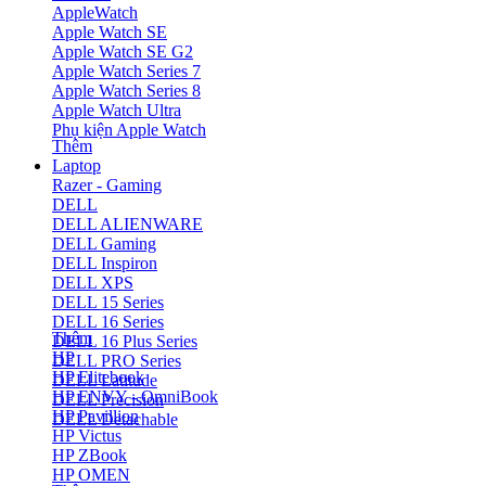
AppleWatch
Apple Watch SE
Apple Watch SE G2
Apple Watch Series 7
Apple Watch Series 8
Apple Watch Ultra
Phụ kiện Apple Watch
Thêm
Laptop
Razer - Gaming
DELL
DELL ALIENWARE
DELL Gaming
DELL Inspiron
DELL XPS
DELL 15 Series
DELL 16 Series
Thêm
DELL 16 Plus Series
HP
DELL PRO Series
HP Elitebook
DELL Latitude
HP ENVY - OmniBook
DELL Precision
HP Pavillion
DELL Detachable
HP Victus
HP ZBook
HP OMEN