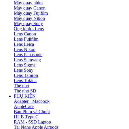
Máy quay phim
Máy quay Canon
Máy quay Fujifilm
Máy quay Nikon
Máy quay Sony
Ống kính - Lens
Lens Canon
Lens Fujifilm
Lens Leica
Lens Nikon
Lens Panasonic
Lens Samyang
Lens Sigma
Lens Sony
Lens Tamron
Lens Tokina
Thẻ nhớ
Thẻ nhớ SD
PHỤ KIỆN
Adapter - Macbook
AppleCare
Bàn Phím và Chuột
HUB Type C
RAM - SSD Laptop
Tai Nghe Apple Airpods