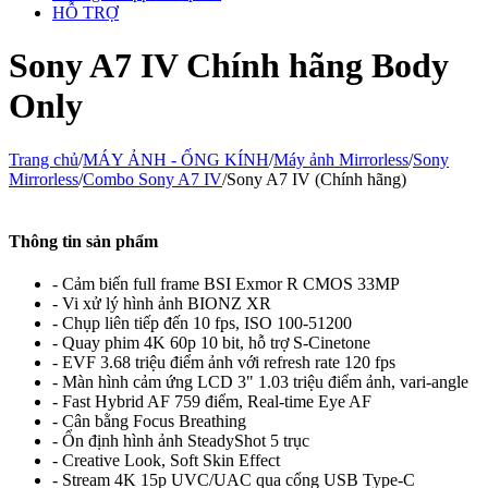
HỖ TRỢ
Sony A7 IV Chính hãng Body
Only
Trang chủ
/
MÁY ẢNH - ỐNG KÍNH
/
Máy ảnh Mirrorless
/
Sony
Mirrorless
/
Combo Sony A7 IV
/
Sony A7 IV (Chính hãng)
Thông tin sản phẩm
- Cảm biến full frame BSI Exmor R CMOS 33MP
- Vi xử lý hình ảnh BIONZ XR
- Chụp liên tiếp đến 10 fps, ISO 100-51200
- Quay phim 4K 60p 10 bit, hỗ trợ S-Cinetone
- EVF 3.68 triệu điểm ảnh với refresh rate 120 fps
- Màn hình cảm ứng LCD 3" 1.03 triệu điểm ảnh, vari-angle
- Fast Hybrid AF 759 điểm, Real-time Eye AF
- Cân bằng Focus Breathing
- Ổn định hình ảnh SteadyShot 5 trục
- Creative Look, Soft Skin Effect
- Stream 4K 15p UVC/UAC qua cổng USB Type-C