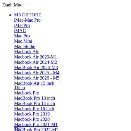
Danh Mục
MAC STORE
iMac-Mac Pro
iMacPro
iMAC
Mac Pro
Mac Mini
Mac Studio
Macbook Air
Macbook Air 2020-M1
Macbook Air 2024-M2
MacBook Air 2024-M3
Macbook Air 2025 - M4
Macbook Air 2026 - M5
MacBook Air 15 inch
Thêm
Macbook Pro
MacBook Pro 13 inch
MacBook Pro 14 inch
Macbook Pro 16 inch
Macbook Pro 2019
Macbook Pro 2020
Macbook Pro 2021-M1
Thêm
MacBook Pro 2022-M2