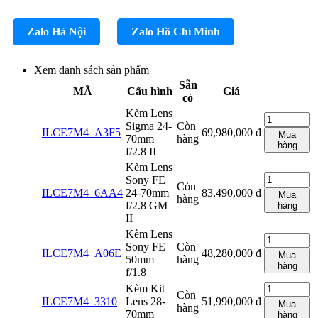
Zalo Hà Nội
Zalo Hồ Chí Minh
Xem danh sách sản phẩm
Sẵn
MÃ
Cấu hình
Giá
có
Kèm Lens
Sigma 24-
Còn
ILCE7M4_A3F5
69,980,000
đ
Mua
70mm
hàng
hàng
f/2.8 II
Kèm Lens
Sony FE
Còn
ILCE7M4_6AA4
24-70mm
83,490,000
đ
Mua
hàng
f/2.8 GM
hàng
II
Kèm Lens
Sony FE
Còn
ILCE7M4_A06E
48,280,000
đ
Mua
50mm
hàng
hàng
f/1.8
Kèm Kit
Còn
ILCE7M4_3310
Lens 28-
51,990,000
đ
Mua
hàng
70mm
hàng