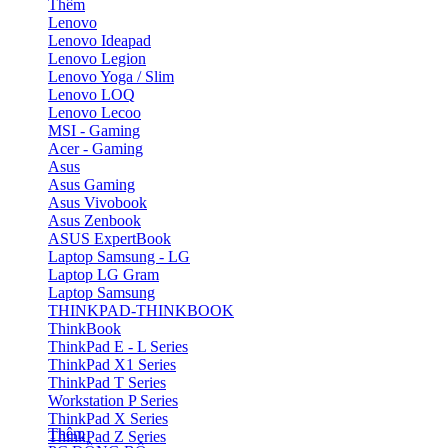
Thêm
Lenovo
Lenovo Ideapad
Lenovo Legion
Lenovo Yoga / Slim
Lenovo LOQ
Lenovo Lecoo
MSI - Gaming
Acer - Gaming
Asus
Asus Gaming
Asus Vivobook
Asus Zenbook
ASUS ExpertBook
Laptop Samsung - LG
Laptop LG Gram
Laptop Samsung
THINKPAD-THINKBOOK
ThinkBook
ThinkPad E - L Series
ThinkPad X1 Series
ThinkPad T Series
Workstation P Series
ThinkPad X Series
Thêm
ThinkPad Z Series