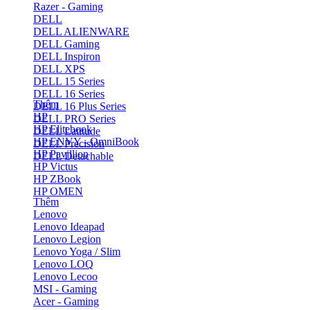
Razer - Gaming
DELL
DELL ALIENWARE
DELL Gaming
DELL Inspiron
DELL XPS
DELL 15 Series
DELL 16 Series
Thêm
DELL 16 Plus Series
HP
DELL PRO Series
HP Elitebook
DELL Latitude
HP ENVY - OmniBook
DELL Precision
HP Pavillion
DELL Detachable
HP Victus
HP ZBook
HP OMEN
Thêm
Lenovo
Lenovo Ideapad
Lenovo Legion
Lenovo Yoga / Slim
Lenovo LOQ
Lenovo Lecoo
MSI - Gaming
Acer - Gaming