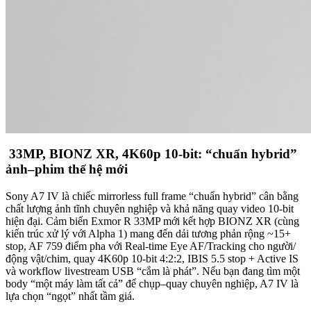
33MP, BIONZ XR, 4K60p 10-bit: “chuẩn hybrid”
ảnh–phim thế hệ mới
Sony A7 IV là chiếc mirrorless full frame “chuẩn hybrid” cân bằng
chất lượng ảnh tĩnh chuyên nghiệp và khả năng quay video 10-bit
hiện đại. Cảm biến Exmor R 33MP mới kết hợp BIONZ XR (cùng
kiến trúc xử lý với Alpha 1) mang đến dải tương phản rộng ~15+
stop, AF 759 điểm pha với Real-time Eye AF/Tracking cho người/
động vật/chim, quay 4K60p 10-bit 4:2:2, IBIS 5.5 stop + Active IS
và workflow livestream USB “cắm là phát”. Nếu bạn đang tìm một
body “một máy làm tất cả” để chụp–quay chuyên nghiệp, A7 IV là
lựa chọn “ngọt” nhất tầm giá.