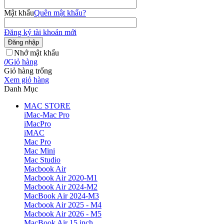
Mật khẩu
Quên mật khẩu?
Đăng ký tài khoản mới
Đăng nhập
Nhớ mật khẩu
0
Giỏ hàng
Giỏ hàng trống
Xem giỏ hàng
Danh Mục
MAC STORE
iMac-Mac Pro
iMacPro
iMAC
Mac Pro
Mac Mini
Mac Studio
Macbook Air
Macbook Air 2020-M1
Macbook Air 2024-M2
MacBook Air 2024-M3
Macbook Air 2025 - M4
Macbook Air 2026 - M5
MacBook Air 15 inch