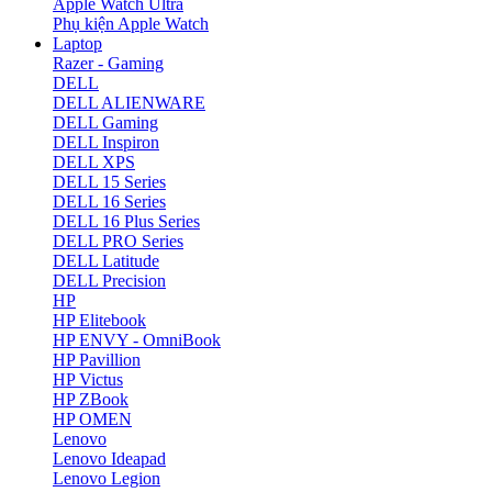
Apple Watch Ultra
Phụ kiện Apple Watch
Laptop
Razer - Gaming
DELL
DELL ALIENWARE
DELL Gaming
DELL Inspiron
DELL XPS
DELL 15 Series
DELL 16 Series
DELL 16 Plus Series
DELL PRO Series
DELL Latitude
DELL Precision
HP
HP Elitebook
HP ENVY - OmniBook
HP Pavillion
HP Victus
HP ZBook
HP OMEN
Lenovo
Lenovo Ideapad
Lenovo Legion