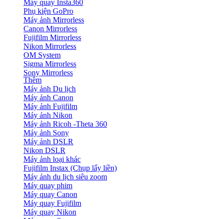
Máy quay Insta360
Phụ kiện GoPro
Máy ảnh Mirrorless
Canon Mirrorless
Fujifilm Mirrorless
Nikon Mirrorless
OM System
Sigma Mirrorless
Sony Mirrorless
Thêm
Máy ảnh Du lịch
Máy ảnh Canon
Máy ảnh Fujifilm
Máy ảnh Nikon
Máy ảnh Ricoh -Theta 360
Máy ảnh Sony
Máy ảnh DSLR
Nikon DSLR
Máy ảnh loại khác
Fujifilm Instax (Chụp lấy liền)
Máy ảnh du lịch siêu zoom
Máy quay phim
Máy quay Canon
Máy quay Fujifilm
Máy quay Nikon