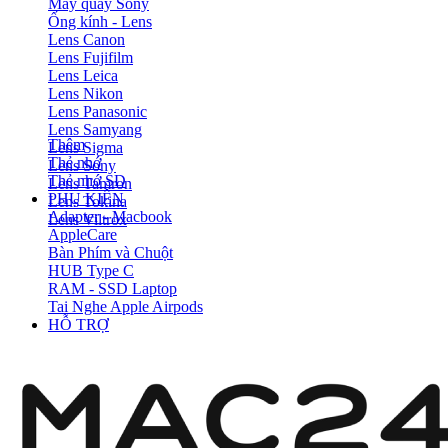
Máy quay Sony
Ống kính - Lens
Lens Canon
Lens Fujifilm
Lens Leica
Lens Nikon
Lens Panasonic
Lens Samyang
Thêm
Lens Sigma
Thẻ nhớ
Lens Sony
Thẻ nhớ SD
Lens Tamron
PHỤ KIỆN
Lens Tokina
Adapter - Macbook
Lens Viltrox
AppleCare
Bàn Phím và Chuột
HUB Type C
RAM - SSD Laptop
Tai Nghe Apple Airpods
HỖ TRỢ