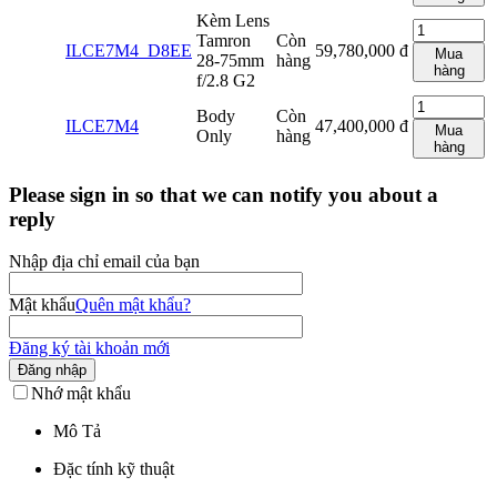
Kèm Lens
Tamron
Còn
ILCE7M4_D8EE
59,780,000
đ
Mua
28-75mm
hàng
hàng
f/2.8 G2
Body
Còn
ILCE7M4
47,400,000
đ
Mua
Only
hàng
hàng
Please sign in so that we can notify you about a
reply
Nhập địa chỉ email của bạn
Mật khẩu
Quên mật khẩu?
Đăng ký tài khoản mới
Đăng nhập
Nhớ mật khẩu
Mô Tả
Đặc tính kỹ thuật