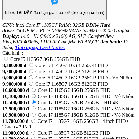
Inbox
TẠI ĐÂY
để nhận giá siêu tốt! (Số lượng có hạn)
CPU:
Intel Core I7 1185G7
RAM:
32GB DDR4
Hard
drive:
256GB M.2 PCIe NVMe®
VGA:
Intel® Iris® Xe Graphics
Display:
14.0" 4K (3840 x 2160) AG, SLP ComfortView
Plus,WVA,400nits, FHD IR Cam,Mic,WLAN,CF
Bảo hành:
12
tháng
Tình trạng:
Used NoBox
Cấu hình :
Core I5 1135G7 8GB 256GB FHD
8,300,000
đ
Core I5 1145G7 16GB 256GB FHD
9,200,000
đ
Core I5 1145G7 16GB 512GB FHD
9,900,000
đ
Core I5 1145G7 16GB 256GB FHD - Vỏ Nhôm
9,900,000
đ
Core I7 1165G7 16GB 512GB FHD
10,600,000
đ
Core I7 1165G7 16GB 256GB FHD
10,100,000
đ
Core I5 1145G7 16GB 512GB FHD - Vỏ Nhôm
10,500,000
đ
Core I7 1185G7 32GB 256GB UHD 4K
13,900,000
đ
Core I7 1185G7 16GB 256GB FHD - Vỏ Nhôm
10,900,000
đ
Core I7 1185G7 16GB 512GB FHD - Vỏ Nhôm
11,700,000
đ
Core I7 1185G7 16GB 256GB 14 inch FHD+
Touch - 2 IN 1
11,900,000
đ
Core I7 1185G7 32GB 512GB FHD