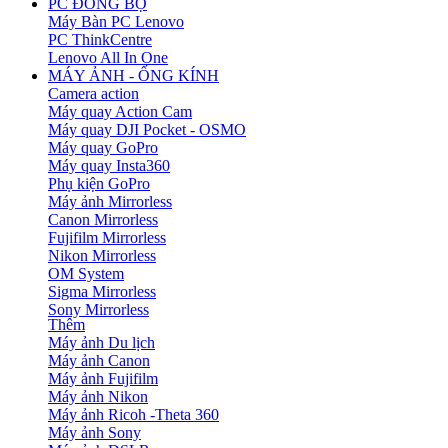
PC ĐỒNG BỘ
Máy Bàn PC Lenovo
PC ThinkCentre
Lenovo All In One
MÁY ẢNH - ỐNG KÍNH
Camera action
Máy quay Action Cam
Máy quay DJI Pocket - OSMO
Máy quay GoPro
Máy quay Insta360
Phụ kiện GoPro
Máy ảnh Mirrorless
Canon Mirrorless
Fujifilm Mirrorless
Nikon Mirrorless
OM System
Sigma Mirrorless
Sony Mirrorless
Thêm
Máy ảnh Du lịch
Máy ảnh Canon
Máy ảnh Fujifilm
Máy ảnh Nikon
Máy ảnh Ricoh -Theta 360
Máy ảnh Sony