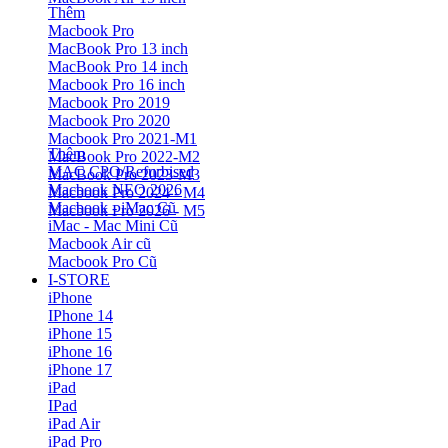
Thêm
Macbook Pro
MacBook Pro 13 inch
MacBook Pro 14 inch
Macbook Pro 16 inch
Macbook Pro 2019
Macbook Pro 2020
Macbook Pro 2021-M1
Thêm
MacBook Pro 2022-M2
MAC CPO/Refurbised
MacBook Pro 2023-M3
Macbook NEO 2026
Macbook Pro 2024 - M4
Macbook - iMac Cũ
Macbook Pro 2026 - M5
iMac - Mac Mini Cũ
Macbook Air cũ
Macbook Pro Cũ
I-STORE
iPhone
IPhone 14
iPhone 15
iPhone 16
iPhone 17
iPad
IPad
iPad Air
iPad Pro