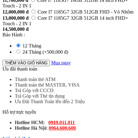
11,700,000
đ
Core I7 1185G7 16GB 512GB 14 inch FHD+
Touch - 2 IN 1
12,000,000
đ
Core I7 1185G7 32GB 512GB FHD - Vỏ Nhôm
13,000,000
đ
Core I7 1185G7 32GB 512GB 14 inch FHD+
Touch - 2 IN 1
14,500,000
đ
Bảo Hành
:
12 Tháng
24 Tháng (+
500,000
đ
)
Mua ngay
THÊM VÀO GIỎ HÀNG
Ưu đãi thanh toán
Thanh toán thẻ ATM
Thanh toán thẻ MASTER, VISA
Trả Góp với CCCD
Trả Góp với Thẻ tín dụng
Ưu Đãi Thanh Toán lên đến 2 Triệu
Hỗ trợ trực tuyến
Hotline HCM:
0919.011.011
Hotline Hà Nội:
0964.600.600