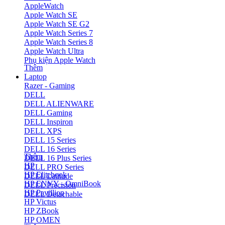
AppleWatch
Apple Watch SE
Apple Watch SE G2
Apple Watch Series 7
Apple Watch Series 8
Apple Watch Ultra
Phụ kiện Apple Watch
Thêm
Laptop
Razer - Gaming
DELL
DELL ALIENWARE
DELL Gaming
DELL Inspiron
DELL XPS
DELL 15 Series
DELL 16 Series
Thêm
DELL 16 Plus Series
HP
DELL PRO Series
HP Elitebook
DELL Latitude
HP ENVY - OmniBook
DELL Precision
HP Pavillion
DELL Detachable
HP Victus
HP ZBook
HP OMEN