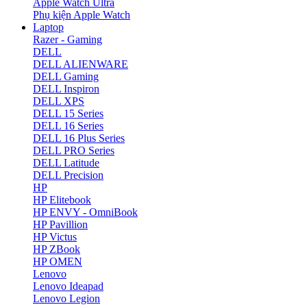
Apple Watch Ultra
Phụ kiện Apple Watch
Laptop
Razer - Gaming
DELL
DELL ALIENWARE
DELL Gaming
DELL Inspiron
DELL XPS
DELL 15 Series
DELL 16 Series
DELL 16 Plus Series
DELL PRO Series
DELL Latitude
DELL Precision
HP
HP Elitebook
HP ENVY - OmniBook
HP Pavillion
HP Victus
HP ZBook
HP OMEN
Lenovo
Lenovo Ideapad
Lenovo Legion