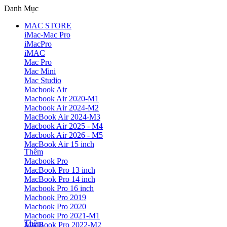
Danh Mục
MAC STORE
iMac-Mac Pro
iMacPro
iMAC
Mac Pro
Mac Mini
Mac Studio
Macbook Air
Macbook Air 2020-M1
Macbook Air 2024-M2
MacBook Air 2024-M3
Macbook Air 2025 - M4
Macbook Air 2026 - M5
MacBook Air 15 inch
Thêm
Macbook Pro
MacBook Pro 13 inch
MacBook Pro 14 inch
Macbook Pro 16 inch
Macbook Pro 2019
Macbook Pro 2020
Macbook Pro 2021-M1
Thêm
MacBook Pro 2022-M2