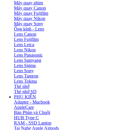
Máy quay phim
Máy quay Canon
Máy quay Fujifilm
Máy quay Nikon
Máy quay Sony
Ống kính - Lens
Lens Canon
Lens Fujifilm
Lens Leica
Lens Nikon
Lens Panasonic
Lens Samyang
Lens Sigma
Lens Sony
Lens Tamron
Lens Tokina
Thẻ nhớ
Thẻ nhớ SD
PHỤ KIỆN
Adapter - Macbook
AppleCare
Bàn Phím và Chuột
HUB Type C
RAM - SSD Laptop
Tai Nghe Apple Airpods