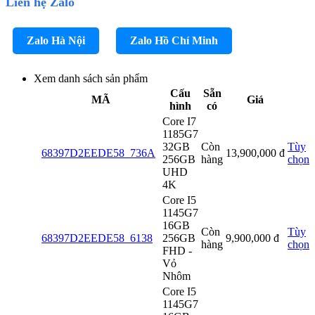
Liên hệ Zalo
Zalo Hà Nội
Zalo Hồ Chí Minh
Xem danh sách sản phẩm
Cấu
Sẵn
MÃ
Giá
hình
có
Core I7
1185G7
32GB
Còn
Tùy
68397D2EEDE58_736A
13,900,000
đ
256GB
hàng
chọn
UHD
4K
Core I5
1145G7
16GB
Còn
Tùy
68397D2EEDE58_6138
256GB
9,900,000
đ
hàng
chọn
FHD -
Vỏ
Nhôm
Core I5
1145G7