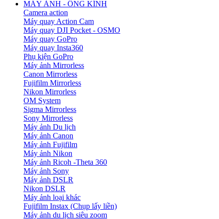
MÁY ẢNH - ỐNG KÍNH
Camera action
Máy quay Action Cam
Máy quay DJI Pocket - OSMO
Máy quay GoPro
Máy quay Insta360
Phụ kiện GoPro
Máy ảnh Mirrorless
Canon Mirrorless
Fujifilm Mirrorless
Nikon Mirrorless
OM System
Sigma Mirrorless
Sony Mirrorless
Máy ảnh Du lịch
Máy ảnh Canon
Máy ảnh Fujifilm
Máy ảnh Nikon
Máy ảnh Ricoh -Theta 360
Máy ảnh Sony
Máy ảnh DSLR
Nikon DSLR
Máy ảnh loại khác
Fujifilm Instax (Chụp lấy liền)
Máy ảnh du lịch siêu zoom