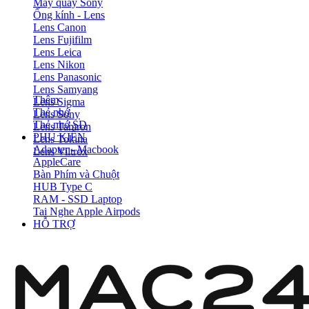
Máy quay Sony
Ống kính - Lens
Lens Canon
Lens Fujifilm
Lens Leica
Lens Nikon
Lens Panasonic
Lens Samyang
Thêm
Lens Sigma
Thẻ nhớ
Lens Sony
Thẻ nhớ SD
Lens Tamron
PHỤ KIỆN
Lens Tokina
Adapter - Macbook
Lens Viltrox
AppleCare
Bàn Phím và Chuột
HUB Type C
RAM - SSD Laptop
Tai Nghe Apple Airpods
HỖ TRỢ