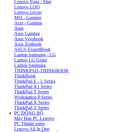
Lenovo Yoga / Slim
Lenovo LOQ
Lenovo Lecoo
MSI - Gaming
Acer - Gaming
Asus
Asus Gaming
Asus Vivobook
Asus Zenbook
ASUS ExpertBook
Laptop Samsung - LG
Laptop LG Gram
Laptop Samsung
THINKPAD-THINKBOOK
ThinkBook
ThinkPad E - L Series
ThinkPad X1 Series
ThinkPad T Series
Workstation P Series
ThinkPad X Series
ThinkPad Z Series
PC ĐỒNG BỘ
Máy Bàn PC Lenovo
PC ThinkCentre
Lenovo All In One