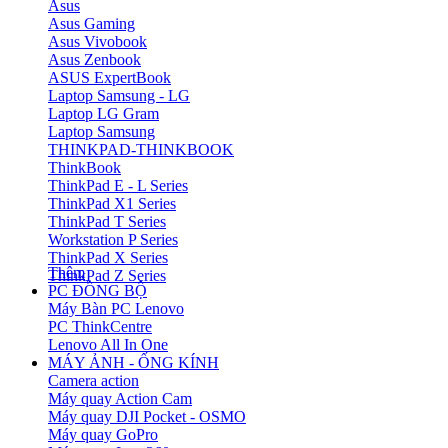
Asus
Asus Gaming
Asus Vivobook
Asus Zenbook
ASUS ExpertBook
Laptop Samsung - LG
Laptop LG Gram
Laptop Samsung
THINKPAD-THINKBOOK
ThinkBook
ThinkPad E - L Series
ThinkPad X1 Series
ThinkPad T Series
Workstation P Series
ThinkPad X Series
Thêm
ThinkPad Z Series
PC ĐỒNG BỘ
Máy Bàn PC Lenovo
PC ThinkCentre
Lenovo All In One
MÁY ẢNH - ỐNG KÍNH
Camera action
Máy quay Action Cam
Máy quay DJI Pocket - OSMO
Máy quay GoPro