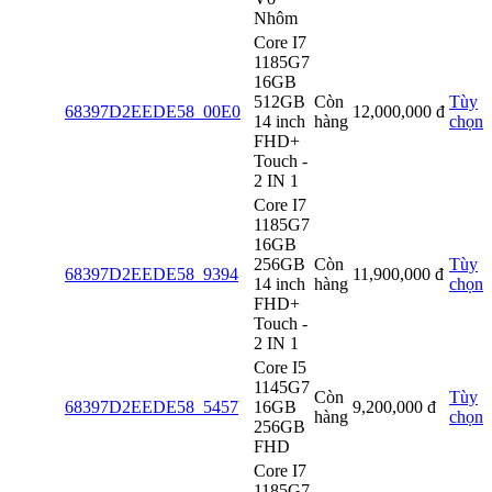
Nhôm
Core I7
1185G7
16GB
512GB
Còn
Tùy
68397D2EEDE58_00E0
12,000,000
đ
14 inch
hàng
chọn
FHD+
Touch -
2 IN 1
Core I7
1185G7
16GB
256GB
Còn
Tùy
68397D2EEDE58_9394
11,900,000
đ
14 inch
hàng
chọn
FHD+
Touch -
2 IN 1
Core I5
1145G7
Còn
Tùy
68397D2EEDE58_5457
16GB
9,200,000
đ
hàng
chọn
256GB
FHD
Core I7
1185G7