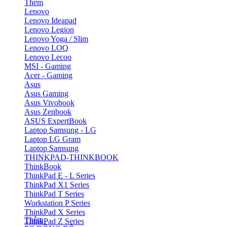
Thêm
Lenovo
Lenovo Ideapad
Lenovo Legion
Lenovo Yoga / Slim
Lenovo LOQ
Lenovo Lecoo
MSI - Gaming
Acer - Gaming
Asus
Asus Gaming
Asus Vivobook
Asus Zenbook
ASUS ExpertBook
Laptop Samsung - LG
Laptop LG Gram
Laptop Samsung
THINKPAD-THINKBOOK
ThinkBook
ThinkPad E - L Series
ThinkPad X1 Series
ThinkPad T Series
Workstation P Series
ThinkPad X Series
Thêm
ThinkPad Z Series