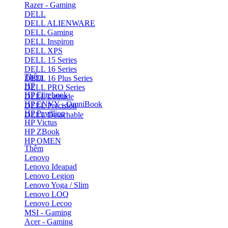
Razer - Gaming
DELL
DELL ALIENWARE
DELL Gaming
DELL Inspiron
DELL XPS
DELL 15 Series
DELL 16 Series
Thêm
DELL 16 Plus Series
HP
DELL PRO Series
HP Elitebook
DELL Latitude
HP ENVY - OmniBook
DELL Precision
HP Pavillion
DELL Detachable
HP Victus
HP ZBook
HP OMEN
Thêm
Lenovo
Lenovo Ideapad
Lenovo Legion
Lenovo Yoga / Slim
Lenovo LOQ
Lenovo Lecoo
MSI - Gaming
Acer - Gaming