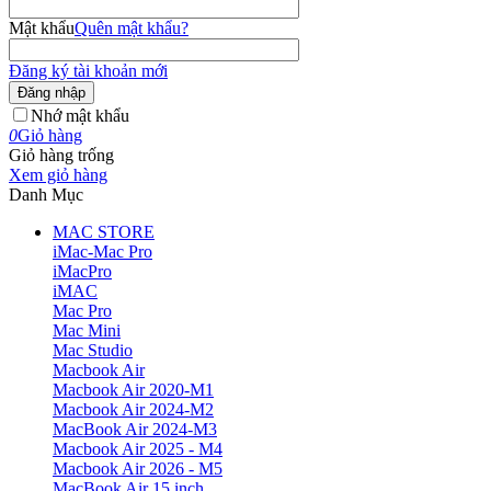
Mật khẩu
Quên mật khẩu?
Đăng ký tài khoản mới
Đăng nhập
Nhớ mật khẩu
0
Giỏ hàng
Giỏ hàng trống
Xem giỏ hàng
Danh Mục
MAC STORE
iMac-Mac Pro
iMacPro
iMAC
Mac Pro
Mac Mini
Mac Studio
Macbook Air
Macbook Air 2020-M1
Macbook Air 2024-M2
MacBook Air 2024-M3
Macbook Air 2025 - M4
Macbook Air 2026 - M5
MacBook Air 15 inch