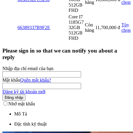
hàng
chọn
512GB
FHD
Core I7
1185G7
Còn
Tùy
66389337B9F2E
32GB
11,700,000
đ
hàng
chọn
512GB
FHD
Please sign in so that we can notify you about a
reply
Nhập địa chỉ email của bạn
Mật khẩu
Quên mật khẩu?
Đăng ký tài khoản mới
Đăng nhập
Nhớ mật khẩu
Mô Tả
Đặc tính kỹ thuật