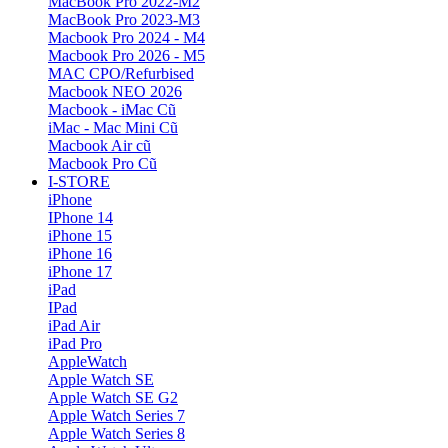
MacBook Pro 2022-M2
MacBook Pro 2023-M3
Macbook Pro 2024 - M4
Macbook Pro 2026 - M5
MAC CPO/Refurbised
Macbook NEO 2026
Macbook - iMac Cũ
iMac - Mac Mini Cũ
Macbook Air cũ
Macbook Pro Cũ
I-STORE
iPhone
IPhone 14
iPhone 15
iPhone 16
iPhone 17
iPad
IPad
iPad Air
iPad Pro
AppleWatch
Apple Watch SE
Apple Watch SE G2
Apple Watch Series 7
Apple Watch Series 8