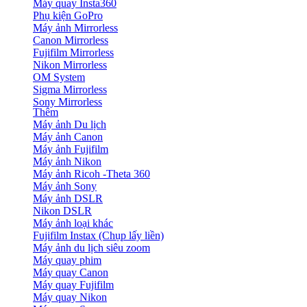
Máy quay Insta360
Phụ kiện GoPro
Máy ảnh Mirrorless
Canon Mirrorless
Fujifilm Mirrorless
Nikon Mirrorless
OM System
Sigma Mirrorless
Sony Mirrorless
Thêm
Máy ảnh Du lịch
Máy ảnh Canon
Máy ảnh Fujifilm
Máy ảnh Nikon
Máy ảnh Ricoh -Theta 360
Máy ảnh Sony
Máy ảnh DSLR
Nikon DSLR
Máy ảnh loại khác
Fujifilm Instax (Chụp lấy liền)
Máy ảnh du lịch siêu zoom
Máy quay phim
Máy quay Canon
Máy quay Fujifilm
Máy quay Nikon