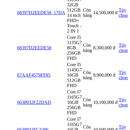
32GB
512GB
Còn
Tùy
68397D2EEDE58_17DA
14,500,000
đ
14 inch
hàng
chọn
FHD+
Touch -
2 IN 1
Core I5
1135G7
Còn
Tùy
68397D2EEDE58
8GB
8,300,000
đ
hàng
chọn
256GB
FHD
Core I5
1145G7
Còn
Tùy
67AAF4579FF85
16GB
9,900,000
đ
hàng
chọn
512GB
FHD
Core I7
1165G7
Còn
Tùy
6638932F22DAD
16GB
10,100,000
đ
hàng
chọn
256GB
FHD
Core I7
1165G7
Còn
Tùy
6638932FC3296
16GB
10,600,000
đ