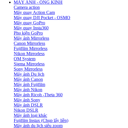
MÁY ẢNH - ỐNG KÍNH
Camera action
Máy quay Action Cam
Máy quay DJI Pocket - OSMO
Máy quay GoPro
Máy quay Insta360
Phụ kiện GoPro
Máy ảnh Mirrorless
Canon Mirrorless
Fujifilm Mirrorless
Nikon Mirrorless
OM System
Sigma Mirrorless
Sony Mirrorless
Máy ảnh Du lịch
Máy ảnh Canon
Máy ảnh Fujifilm
Máy ảnh Nikon
Máy ảnh Ricoh -Theta 360
Máy ảnh Sony
Máy ảnh DSLR
Nikon DSLR
Máy ảnh loại khác
Fujifilm Instax (Chụp lấy liền)
Máy ảnh du lịch siêu zoom