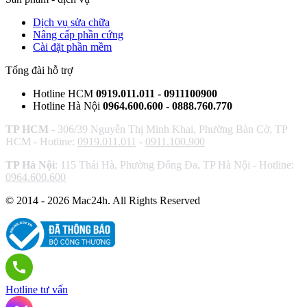
Dịch vụ sửa chữa
Nâng cấp phần cứng
Cài đặt phần mềm
Tổng đài hỗ trợ
Hotline HCM
0919.011.011 - 0911100900
Hotline Hà Nội
0964.600.600 - 0888.760.770
TP HCM
- 306/39 Nguyễn Thị Minh Khai, Phường Bàn Cờ, TP
HCM - Hotline:
0919.011.011
-
0911.100.900
TP Hà Nội
: 115 Thái Hà, Phường Đống Đa, TP Hà Nội - Hotline:
0964.600.600
© 2014 - 2026 Mac24h. All Rights Reserved
Hotline tư vấn