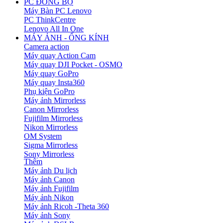
PC ĐỒNG BỘ
Máy Bàn PC Lenovo
PC ThinkCentre
Lenovo All In One
MÁY ẢNH - ỐNG KÍNH
Camera action
Máy quay Action Cam
Máy quay DJI Pocket - OSMO
Máy quay GoPro
Máy quay Insta360
Phụ kiện GoPro
Máy ảnh Mirrorless
Canon Mirrorless
Fujifilm Mirrorless
Nikon Mirrorless
OM System
Sigma Mirrorless
Sony Mirrorless
Thêm
Máy ảnh Du lịch
Máy ảnh Canon
Máy ảnh Fujifilm
Máy ảnh Nikon
Máy ảnh Ricoh -Theta 360
Máy ảnh Sony