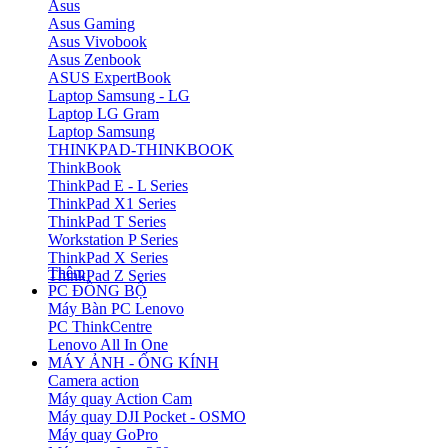
Asus
Asus Gaming
Asus Vivobook
Asus Zenbook
ASUS ExpertBook
Laptop Samsung - LG
Laptop LG Gram
Laptop Samsung
THINKPAD-THINKBOOK
ThinkBook
ThinkPad E - L Series
ThinkPad X1 Series
ThinkPad T Series
Workstation P Series
ThinkPad X Series
Thêm
ThinkPad Z Series
PC ĐỒNG BỘ
Máy Bàn PC Lenovo
PC ThinkCentre
Lenovo All In One
MÁY ẢNH - ỐNG KÍNH
Camera action
Máy quay Action Cam
Máy quay DJI Pocket - OSMO
Máy quay GoPro