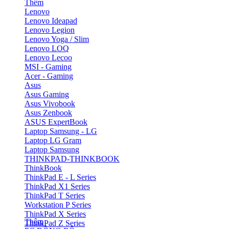
Thêm
Lenovo
Lenovo Ideapad
Lenovo Legion
Lenovo Yoga / Slim
Lenovo LOQ
Lenovo Lecoo
MSI - Gaming
Acer - Gaming
Asus
Asus Gaming
Asus Vivobook
Asus Zenbook
ASUS ExpertBook
Laptop Samsung - LG
Laptop LG Gram
Laptop Samsung
THINKPAD-THINKBOOK
ThinkBook
ThinkPad E - L Series
ThinkPad X1 Series
ThinkPad T Series
Workstation P Series
ThinkPad X Series
Thêm
ThinkPad Z Series