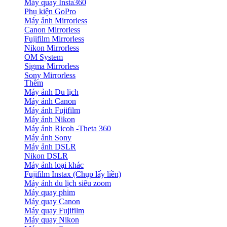
Máy quay Insta360
Phụ kiện GoPro
Máy ảnh Mirrorless
Canon Mirrorless
Fujifilm Mirrorless
Nikon Mirrorless
OM System
Sigma Mirrorless
Sony Mirrorless
Thêm
Máy ảnh Du lịch
Máy ảnh Canon
Máy ảnh Fujifilm
Máy ảnh Nikon
Máy ảnh Ricoh -Theta 360
Máy ảnh Sony
Máy ảnh DSLR
Nikon DSLR
Máy ảnh loại khác
Fujifilm Instax (Chụp lấy liền)
Máy ảnh du lịch siêu zoom
Máy quay phim
Máy quay Canon
Máy quay Fujifilm
Máy quay Nikon