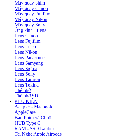
Máy quay phim
Máy quay Canon
Máy quay Fujifilm
Máy quay Nikon
Máy quay Sony
Ống kính - Lens
Lens Canon
Lens Fujifilm
Lens Leica
Lens Nikon
Lens Panasonic
Lens Samyang
Lens Sigma
Lens Sony
Lens Tamron
Lens Tokina
Thẻ nhớ
Thẻ nhớ SD
PHỤ KIỆN
Adapter - Macbook
AppleCare
Bàn Phím và Chuột
HUB Type C
RAM - SSD Laptop
Tai Nghe Apple Airpods