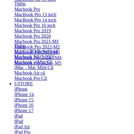
Thêm
Macbook Pro
MacBook Pro 13 inch
MacBook Pro 14 inch
Macbook Pro 16 inch
Macbook Pro 2019
Macbook Pro 2020
Macbook Pro 2021-M1
Thêm
MacBook Pro 2022-M2
MAC CPO/Refurbised
MacBook Pro 2023-M3
Macbook NEO 2026
Macbook Pro 2024 - M4
Macbook - iMac Cũ
Macbook Pro 2026 - M5
iMac - Mac Mini Cũ
Macbook Air cũ
Macbook Pro Cũ
I-STORE
iPhone
IPhone 14
iPhone 15
iPhone 16
iPhone 17
iPad
IPad
iPad Air
iPad Pro