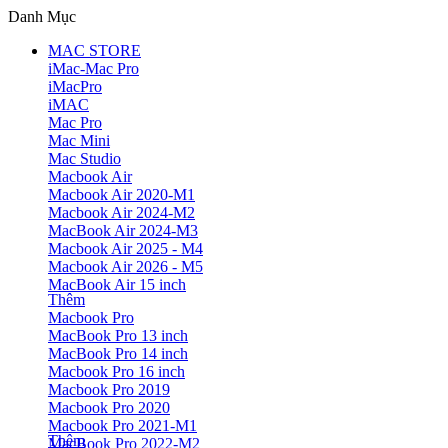
Danh Mục
MAC STORE
iMac-Mac Pro
iMacPro
iMAC
Mac Pro
Mac Mini
Mac Studio
Macbook Air
Macbook Air 2020-M1
Macbook Air 2024-M2
MacBook Air 2024-M3
Macbook Air 2025 - M4
Macbook Air 2026 - M5
MacBook Air 15 inch
Thêm
Macbook Pro
MacBook Pro 13 inch
MacBook Pro 14 inch
Macbook Pro 16 inch
Macbook Pro 2019
Macbook Pro 2020
Macbook Pro 2021-M1
Thêm
MacBook Pro 2022-M2