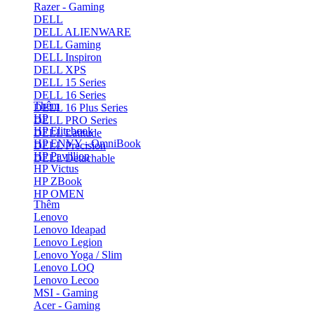
Razer - Gaming
DELL
DELL ALIENWARE
DELL Gaming
DELL Inspiron
DELL XPS
DELL 15 Series
DELL 16 Series
Thêm
DELL 16 Plus Series
HP
DELL PRO Series
HP Elitebook
DELL Latitude
HP ENVY - OmniBook
DELL Precision
HP Pavillion
DELL Detachable
HP Victus
HP ZBook
HP OMEN
Thêm
Lenovo
Lenovo Ideapad
Lenovo Legion
Lenovo Yoga / Slim
Lenovo LOQ
Lenovo Lecoo
MSI - Gaming
Acer - Gaming