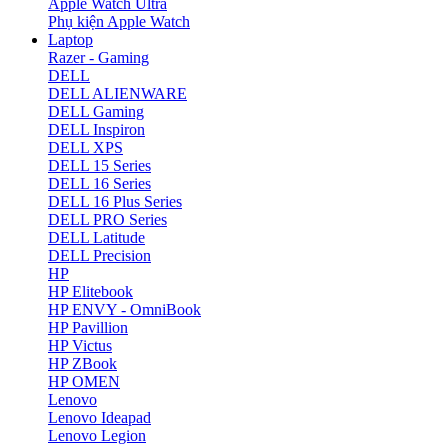
Apple Watch Ultra
Phụ kiện Apple Watch
Laptop
Razer - Gaming
DELL
DELL ALIENWARE
DELL Gaming
DELL Inspiron
DELL XPS
DELL 15 Series
DELL 16 Series
DELL 16 Plus Series
DELL PRO Series
DELL Latitude
DELL Precision
HP
HP Elitebook
HP ENVY - OmniBook
HP Pavillion
HP Victus
HP ZBook
HP OMEN
Lenovo
Lenovo Ideapad
Lenovo Legion