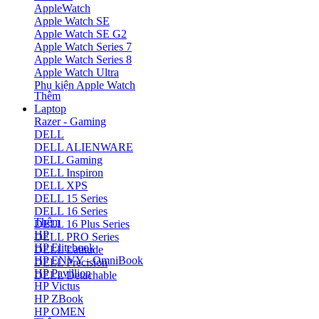
AppleWatch
Apple Watch SE
Apple Watch SE G2
Apple Watch Series 7
Apple Watch Series 8
Apple Watch Ultra
Phụ kiện Apple Watch
Thêm
Laptop
Razer - Gaming
DELL
DELL ALIENWARE
DELL Gaming
DELL Inspiron
DELL XPS
DELL 15 Series
DELL 16 Series
Thêm
DELL 16 Plus Series
HP
DELL PRO Series
HP Elitebook
DELL Latitude
HP ENVY - OmniBook
DELL Precision
HP Pavillion
DELL Detachable
HP Victus
HP ZBook
HP OMEN