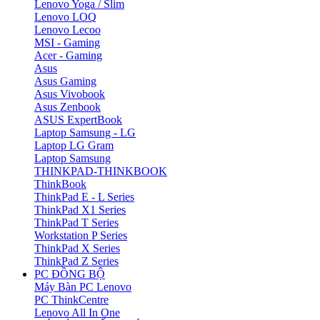
Lenovo Yoga / Slim
Lenovo LOQ
Lenovo Lecoo
MSI - Gaming
Acer - Gaming
Asus
Asus Gaming
Asus Vivobook
Asus Zenbook
ASUS ExpertBook
Laptop Samsung - LG
Laptop LG Gram
Laptop Samsung
THINKPAD-THINKBOOK
ThinkBook
ThinkPad E - L Series
ThinkPad X1 Series
ThinkPad T Series
Workstation P Series
ThinkPad X Series
ThinkPad Z Series
PC ĐỒNG BỘ
Máy Bàn PC Lenovo
PC ThinkCentre
Lenovo All In One