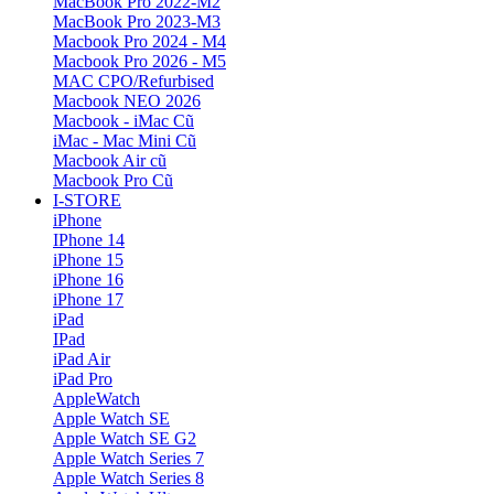
MacBook Pro 2022-M2
MacBook Pro 2023-M3
Macbook Pro 2024 - M4
Macbook Pro 2026 - M5
MAC CPO/Refurbised
Macbook NEO 2026
Macbook - iMac Cũ
iMac - Mac Mini Cũ
Macbook Air cũ
Macbook Pro Cũ
I-STORE
iPhone
IPhone 14
iPhone 15
iPhone 16
iPhone 17
iPad
IPad
iPad Air
iPad Pro
AppleWatch
Apple Watch SE
Apple Watch SE G2
Apple Watch Series 7
Apple Watch Series 8