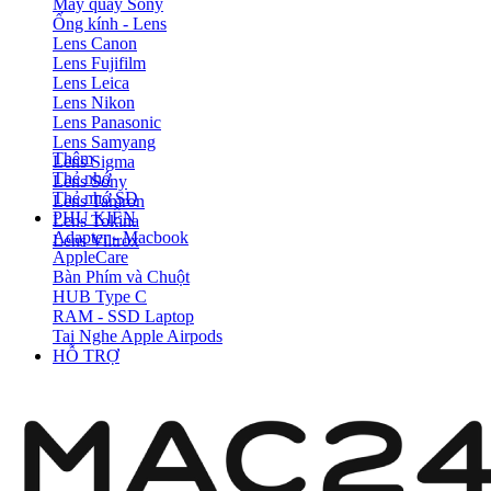
Máy quay Sony
Ống kính - Lens
Lens Canon
Lens Fujifilm
Lens Leica
Lens Nikon
Lens Panasonic
Lens Samyang
Thêm
Lens Sigma
Thẻ nhớ
Lens Sony
Thẻ nhớ SD
Lens Tamron
PHỤ KIỆN
Lens Tokina
Adapter - Macbook
Lens Viltrox
AppleCare
Bàn Phím và Chuột
HUB Type C
RAM - SSD Laptop
Tai Nghe Apple Airpods
HỖ TRỢ