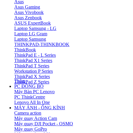
Asus
Asus Gaming
Asus Vivobook
Asus Zenbook
ASUS ExpertBook
Laptop Samsung - LG
Laptop LG Gram
Laptop Samsung
THINKPAD-THINKBOOK
ThinkBook
ThinkPad E - L Series
ThinkPad X1 Series
ThinkPad T Series
Workstation P Series
ThinkPad X Series
Thêm
ThinkPad Z Series
PC ĐỒNG BỘ
Máy Bàn PC Lenovo
PC ThinkCentre
Lenovo All In One
MÁY ẢNH - ỐNG KÍNH
Camera action
Máy quay Action Cam
Máy quay DJI Pocket - OSMO
Máy quay GoPro