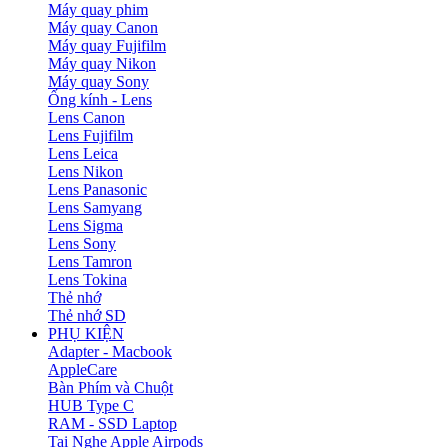
Máy quay phim
Máy quay Canon
Máy quay Fujifilm
Máy quay Nikon
Máy quay Sony
Ống kính - Lens
Lens Canon
Lens Fujifilm
Lens Leica
Lens Nikon
Lens Panasonic
Lens Samyang
Lens Sigma
Lens Sony
Lens Tamron
Lens Tokina
Thẻ nhớ
Thẻ nhớ SD
PHỤ KIỆN
Adapter - Macbook
AppleCare
Bàn Phím và Chuột
HUB Type C
RAM - SSD Laptop
Tai Nghe Apple Airpods