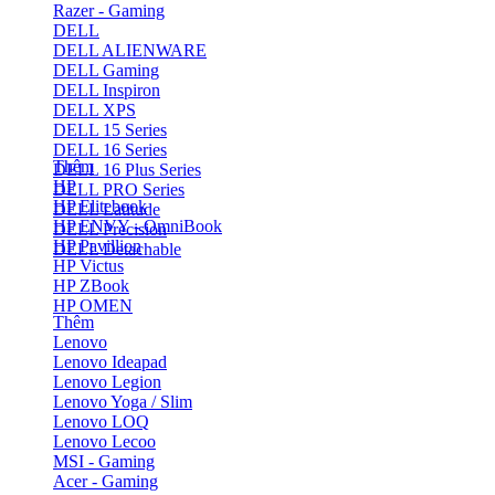
Razer - Gaming
DELL
DELL ALIENWARE
DELL Gaming
DELL Inspiron
DELL XPS
DELL 15 Series
DELL 16 Series
Thêm
DELL 16 Plus Series
HP
DELL PRO Series
HP Elitebook
DELL Latitude
HP ENVY - OmniBook
DELL Precision
HP Pavillion
DELL Detachable
HP Victus
HP ZBook
HP OMEN
Thêm
Lenovo
Lenovo Ideapad
Lenovo Legion
Lenovo Yoga / Slim
Lenovo LOQ
Lenovo Lecoo
MSI - Gaming
Acer - Gaming