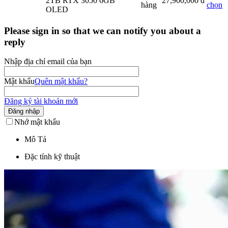
2TB RTX 3050 6GB
27,900,000
đ
hàng
chọn
OLED
Please sign in so that we can notify you about a
reply
Nhập địa chỉ email của bạn
Mật khẩu
Quên mật khẩu?
Đăng ký tài khoản mới
Đăng nhập
Nhớ mật khẩu
Mô Tả
Đặc tính kỹ thuật