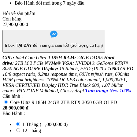
Bảo Hành đổi mới trong 7 ngày đầu
Hỏi về sản phẩm
Còn hàng
27,900,000
đ
Inbox
TẠI ĐÂY
để nhận giá siêu tốt! (Số lượng có hạn)
CPU:
Intel Core Ultra 9 185H
RAM:
24GB DDR5
Hard
drive:
2TB M.2 PCIe NVMe®
VGA:
NVIDIA® GeForce RTX™
3050 6GB GDDR6
Display:
15.6-inch, FHD (1920 x 1080) OLED
16:9 aspect ratio, 0.2ms response time, 60Hz refresh rate, 600nits
HDR peak brightness, 100% DCI-P3 color gamut, 1,000,000:1,
VESA CERTIFIED Display HDR True Black 600, 1.07 billion
colors, PANTONE Validated, Glossy displ
Tình trạng:
New 100%
Cấu hình :
Core Ultra 9 185H 24GB 2TB RTX 3050 6GB OLED
28,900,000
đ
Bảo Hành
:
1 Tháng (-
1,000,000
đ
)
12 Tháng