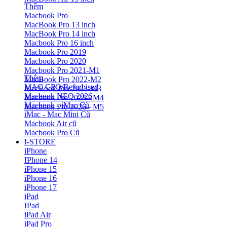
Thêm
Macbook Pro
MacBook Pro 13 inch
MacBook Pro 14 inch
Macbook Pro 16 inch
Macbook Pro 2019
Macbook Pro 2020
Macbook Pro 2021-M1
Thêm
MacBook Pro 2022-M2
MAC CPO/Refurbised
MacBook Pro 2023-M3
Macbook NEO 2026
Macbook Pro 2024 - M4
Macbook - iMac Cũ
Macbook Pro 2026 - M5
iMac - Mac Mini Cũ
Macbook Air cũ
Macbook Pro Cũ
I-STORE
iPhone
IPhone 14
iPhone 15
iPhone 16
iPhone 17
iPad
IPad
iPad Air
iPad Pro