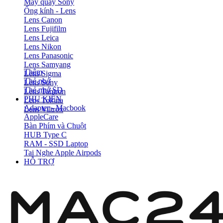
Máy quay Sony
Ống kính - Lens
Lens Canon
Lens Fujifilm
Lens Leica
Lens Nikon
Lens Panasonic
Lens Samyang
Thêm
Lens Sigma
Thẻ nhớ
Lens Sony
Thẻ nhớ SD
Lens Tamron
PHỤ KIỆN
Lens Tokina
Adapter - Macbook
Lens Viltrox
AppleCare
Bàn Phím và Chuột
HUB Type C
RAM - SSD Laptop
Tai Nghe Apple Airpods
HỖ TRỢ