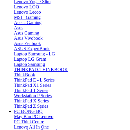
Lenovo Yoga / Slim
Lenovo LOQ
Lenovo Lecoo
MSI - Gaming
Acer - Gaming
Asus
Asus Gaming
Asus Vivobook
Asus Zenbook
ASUS ExpertBook
Laptop Samsung - LG
Laptop LG Gram
Laptop Samsung
THINKPAD-THINKBOOK
ThinkBook
ThinkPad E - L Series
ThinkPad X1 Series
ThinkPad T Series
Workstation P Series
ThinkPad X Series
ThinkPad Z Series
PC ĐỒNG BỘ
Máy Bàn PC Lenovo
PC ThinkCentre
Lenovo All In One