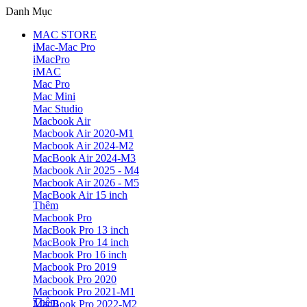
Danh Mục
MAC STORE
iMac-Mac Pro
iMacPro
iMAC
Mac Pro
Mac Mini
Mac Studio
Macbook Air
Macbook Air 2020-M1
Macbook Air 2024-M2
MacBook Air 2024-M3
Macbook Air 2025 - M4
Macbook Air 2026 - M5
MacBook Air 15 inch
Thêm
Macbook Pro
MacBook Pro 13 inch
MacBook Pro 14 inch
Macbook Pro 16 inch
Macbook Pro 2019
Macbook Pro 2020
Macbook Pro 2021-M1
Thêm
MacBook Pro 2022-M2