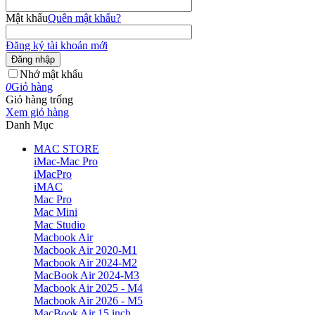
Mật khẩu
Quên mật khẩu?
Đăng ký tài khoản mới
Đăng nhập
Nhớ mật khẩu
0
Giỏ hàng
Giỏ hàng trống
Xem giỏ hàng
Danh Mục
MAC STORE
iMac-Mac Pro
iMacPro
iMAC
Mac Pro
Mac Mini
Mac Studio
Macbook Air
Macbook Air 2020-M1
Macbook Air 2024-M2
MacBook Air 2024-M3
Macbook Air 2025 - M4
Macbook Air 2026 - M5
MacBook Air 15 inch