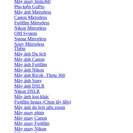
Máy quay Insta360
Phụ kiện GoPro
Máy ảnh Mirrorless
Canon Mirrorless
Fujifilm Mirrorless
Nikon Mirrorless
OM System
Sigma Mirrorless
Sony Mirrorless
Thêm
Máy ảnh Du lịch
Máy ảnh Canon
Máy ảnh Fujifilm
Máy ảnh Nikon
Máy ảnh Ricoh -Theta 360
Máy ảnh Sony
Máy ảnh DSLR
Nikon DSLR
Máy ảnh loại khác
Fujifilm Instax (Chụp lấy liền)
Máy ảnh du lịch siêu zoom
Máy quay phim
Máy quay Canon
Máy quay Fujifilm
Máy quay Nikon