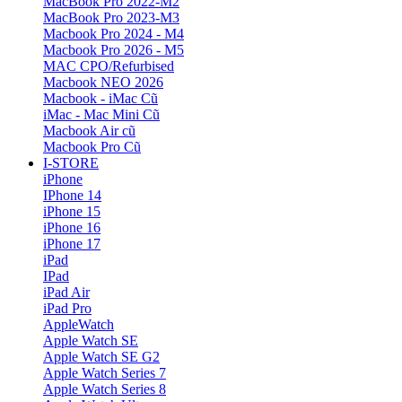
MacBook Pro 2022-M2
MacBook Pro 2023-M3
Macbook Pro 2024 - M4
Macbook Pro 2026 - M5
MAC CPO/Refurbised
Macbook NEO 2026
Macbook - iMac Cũ
iMac - Mac Mini Cũ
Macbook Air cũ
Macbook Pro Cũ
I-STORE
iPhone
IPhone 14
iPhone 15
iPhone 16
iPhone 17
iPad
IPad
iPad Air
iPad Pro
AppleWatch
Apple Watch SE
Apple Watch SE G2
Apple Watch Series 7
Apple Watch Series 8