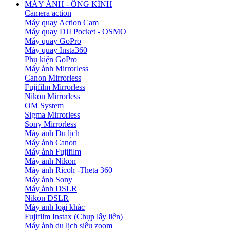
MÁY ẢNH - ỐNG KÍNH
Camera action
Máy quay Action Cam
Máy quay DJI Pocket - OSMO
Máy quay GoPro
Máy quay Insta360
Phụ kiện GoPro
Máy ảnh Mirrorless
Canon Mirrorless
Fujifilm Mirrorless
Nikon Mirrorless
OM System
Sigma Mirrorless
Sony Mirrorless
Máy ảnh Du lịch
Máy ảnh Canon
Máy ảnh Fujifilm
Máy ảnh Nikon
Máy ảnh Ricoh -Theta 360
Máy ảnh Sony
Máy ảnh DSLR
Nikon DSLR
Máy ảnh loại khác
Fujifilm Instax (Chụp lấy liền)
Máy ảnh du lịch siêu zoom