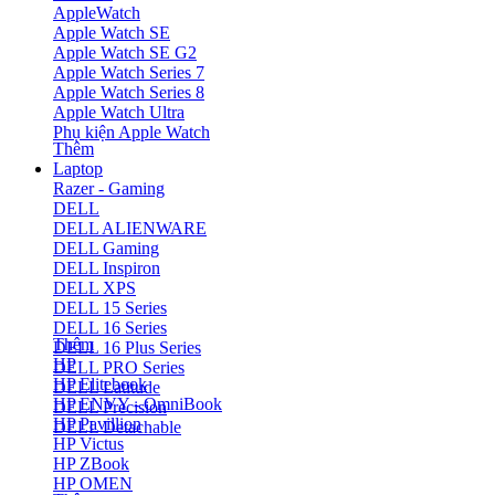
AppleWatch
Apple Watch SE
Apple Watch SE G2
Apple Watch Series 7
Apple Watch Series 8
Apple Watch Ultra
Phụ kiện Apple Watch
Thêm
Laptop
Razer - Gaming
DELL
DELL ALIENWARE
DELL Gaming
DELL Inspiron
DELL XPS
DELL 15 Series
DELL 16 Series
Thêm
DELL 16 Plus Series
HP
DELL PRO Series
HP Elitebook
DELL Latitude
HP ENVY - OmniBook
DELL Precision
HP Pavillion
DELL Detachable
HP Victus
HP ZBook
HP OMEN