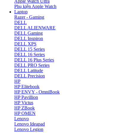
Apple Watch Ultra
Phụ kiện Apple Watch
Laptop
Razer - Gaming
DELL
DELL ALIENWARE
DELL Gaming
DELL Inspiron
DELL XPS
DELL 15 Series
DELL 16 Series
DELL 16 Plus Series
DELL PRO Series
DELL Latitude
DELL Precision
HP
HP Elitebook
HP ENVY - OmniBook
HP Pavillion
HP Victus
HP ZBook
HP OMEN
Lenovo
Lenovo Ideapad
Lenovo Legion