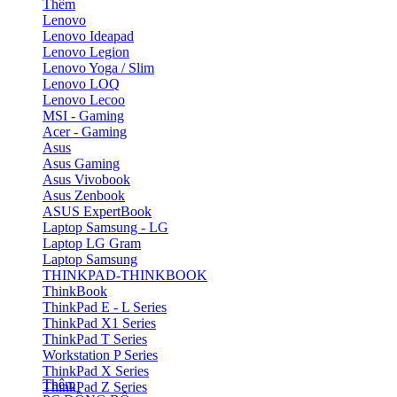
Thêm
Lenovo
Lenovo Ideapad
Lenovo Legion
Lenovo Yoga / Slim
Lenovo LOQ
Lenovo Lecoo
MSI - Gaming
Acer - Gaming
Asus
Asus Gaming
Asus Vivobook
Asus Zenbook
ASUS ExpertBook
Laptop Samsung - LG
Laptop LG Gram
Laptop Samsung
THINKPAD-THINKBOOK
ThinkBook
ThinkPad E - L Series
ThinkPad X1 Series
ThinkPad T Series
Workstation P Series
ThinkPad X Series
Thêm
ThinkPad Z Series