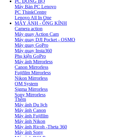
PC ĐỒNG BỘ
Máy Bàn PC Lenovo
PC ThinkCentre
Lenovo All In One
MÁY ẢNH - ỐNG KÍNH
Camera action
Máy quay Action Cam
Máy quay DJI Pocket - OSMO
Máy quay GoPro
Máy quay Insta360
Phụ kiện GoPro
Máy ảnh Mirrorless
Canon Mirrorless
Fujifilm Mirrorless
Nikon Mirrorless
OM System
Sigma Mirrorless
Sony Mirrorless
Thêm
Máy ảnh Du lịch
Máy ảnh Canon
Máy ảnh Fujifilm
Máy ảnh Nikon
Máy ảnh Ricoh -Theta 360
Máy ảnh Sony