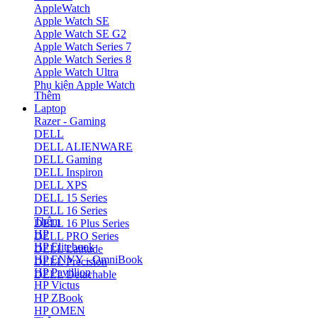
AppleWatch
Apple Watch SE
Apple Watch SE G2
Apple Watch Series 7
Apple Watch Series 8
Apple Watch Ultra
Phụ kiện Apple Watch
Thêm
Laptop
Razer - Gaming
DELL
DELL ALIENWARE
DELL Gaming
DELL Inspiron
DELL XPS
DELL 15 Series
DELL 16 Series
Thêm
DELL 16 Plus Series
HP
DELL PRO Series
HP Elitebook
DELL Latitude
HP ENVY - OmniBook
DELL Precision
HP Pavillion
DELL Detachable
HP Victus
HP ZBook
HP OMEN