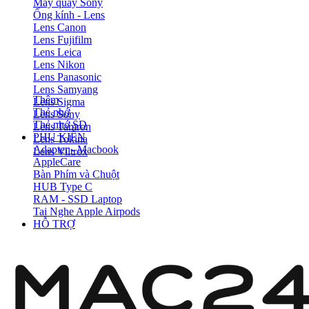
Máy quay Sony
Ống kính - Lens
Lens Canon
Lens Fujifilm
Lens Leica
Lens Nikon
Lens Panasonic
Lens Samyang
Thêm
Lens Sigma
Thẻ nhớ
Lens Sony
Thẻ nhớ SD
Lens Tamron
PHỤ KIỆN
Lens Tokina
Adapter - Macbook
Lens Viltrox
AppleCare
Bàn Phím và Chuột
HUB Type C
RAM - SSD Laptop
Tai Nghe Apple Airpods
HỖ TRỢ