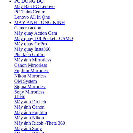
PC ĐỒNG BỘ
Máy Bàn PC Lenovo
PC ThinkCentre
Lenovo All In One
MÁY ẢNH - ỐNG KÍNH
Camera action
Máy quay Action Cam
Máy quay DJI Pocket - OSMO
Máy quay GoPro
Máy quay Insta360
Phụ kiện GoPro
Máy ảnh Mirrorless
Canon Mirrorless
Fujifilm Mirrorless
Nikon Mirrorless
OM System
Sigma Mirrorless
Sony Mirrorless
Thêm
Máy ảnh Du lịch
Máy ảnh Canon
Máy ảnh Fujifilm
Máy ảnh Nikon
Máy ảnh Ricoh -Theta 360
Máy ảnh Sony