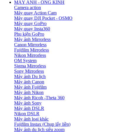
MÁY ẢNH - ỐNG KÍNH
Camera action
Máy quay Action Cam
Máy quay DJI Pocket - OSMO
Máy quay GoPro
Máy quay Insta360
Phụ kiện GoPro
Máy ảnh Mirrorless
Canon Mirrorless
Fujifilm Mirrorless
Nikon Mirrorless
OM System
Sigma Mirrorless
Sony Mirrorless
Máy ảnh Du lịch
Máy ảnh Canon
Máy ảnh Fujifilm
Máy ảnh Nikon
Máy ảnh Ricoh -Theta 360
Máy ảnh Sony
Máy ảnh DSLR
Nikon DSLR
Máy ảnh loại khác
Fujifilm Instax (Chụp lấy liền)
Máy ảnh du lịch siêu zoom