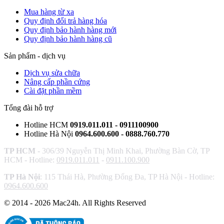
Mua hàng từ xa
Quy định đổi trả hàng hóa
Quy định bảo hành hàng mới
Quy định bảo hành hàng cũ
Sản phẩm - dịch vụ
Dịch vụ sửa chữa
Nâng cấp phần cứng
Cài đặt phần mềm
Tổng đài hỗ trợ
Hotline HCM
0919.011.011 - 0911100900
Hotline Hà Nội
0964.600.600 - 0888.760.770
TP HCM
- 306/39 Nguyễn Thị Minh Khai, Phường Bàn Cờ, TP
HCM - Hotline:
0919.011.011
-
0911.100.900
TP Hà Nội
: 115 Thái Hà, Phường Đống Đa, TP Hà Nội - Hotline:
0964.600.600
© 2014 - 2026 Mac24h. All Rights Reserved