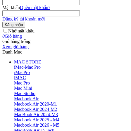
Mật khẩu
Quên mật khẩu?
Đăng ký tài khoản mới
Đăng nhập
Nhớ mật khẩu
0
Giỏ hàng
Giỏ hàng trống
Xem giỏ hàng
Danh Mục
MAC STORE
iMac-Mac Pro
iMacPro
iMAC
Mac Pro
Mac Mini
Mac Studio
Macbook Air
Macbook Air 2020-M1
Macbook Air 2024-M2
MacBook Air 2024-M3
Macbook Air 2025 - M4
Macbook Air 2026 - M5
MacBook Air 15 inch