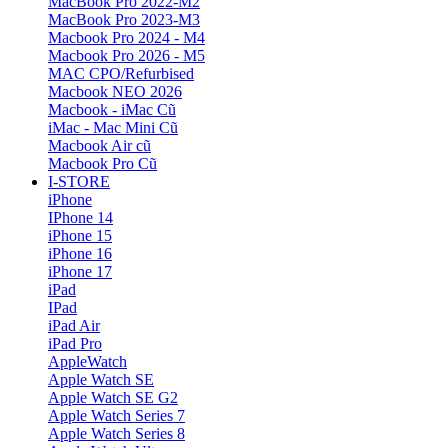
MacBook Pro 2022-M2
MacBook Pro 2023-M3
Macbook Pro 2024 - M4
Macbook Pro 2026 - M5
MAC CPO/Refurbised
Macbook NEO 2026
Macbook - iMac Cũ
iMac - Mac Mini Cũ
Macbook Air cũ
Macbook Pro Cũ
I-STORE
iPhone
IPhone 14
iPhone 15
iPhone 16
iPhone 17
iPad
IPad
iPad Air
iPad Pro
AppleWatch
Apple Watch SE
Apple Watch SE G2
Apple Watch Series 7
Apple Watch Series 8