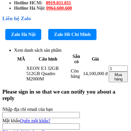
Hotline HCM:
0919.011.011
Hotline Hà Nội:
0964.600.600
Liên hệ Zalo
Zalo Hà Nội
Zalo Hồ Chí Minh
Xem danh sách sản phẩm
Sẵn
MÃ
Cấu hình
Giá
có
XEON E3 32GB
Còn
512GB Quadro
14,100,000
đ
Mua
hàng
M2000M
hàng
Please sign in so that we can notify you about a
reply
Nhập địa chỉ email của bạn
Mật khẩu
Quên mật khẩu?