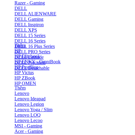
Razer - Gaming
DELL
DELL ALIENWARE
DELL Gaming
DELL Inspiron
DELL XPS
DELL 15 Series
DELL 16 Series
Thêm
DELL 16 Plus Series
HP
DELL PRO Series
HP Elitebook
DELL Latitude
HP ENVY - OmniBook
DELL Precision
HP Pavillion
DELL Detachable
HP Victus
HP ZBook
HP OMEN
Thêm
Lenovo
Lenovo Ideapad
Lenovo Legion
Lenovo Yoga / Slim
Lenovo LOQ
Lenovo Lecoo
MSI - Gaming
Acer - Gaming