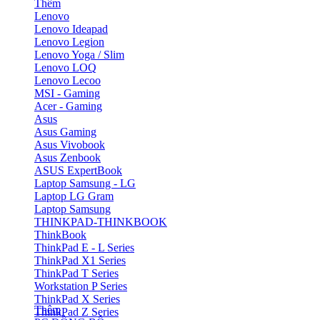
Thêm
Lenovo
Lenovo Ideapad
Lenovo Legion
Lenovo Yoga / Slim
Lenovo LOQ
Lenovo Lecoo
MSI - Gaming
Acer - Gaming
Asus
Asus Gaming
Asus Vivobook
Asus Zenbook
ASUS ExpertBook
Laptop Samsung - LG
Laptop LG Gram
Laptop Samsung
THINKPAD-THINKBOOK
ThinkBook
ThinkPad E - L Series
ThinkPad X1 Series
ThinkPad T Series
Workstation P Series
ThinkPad X Series
Thêm
ThinkPad Z Series