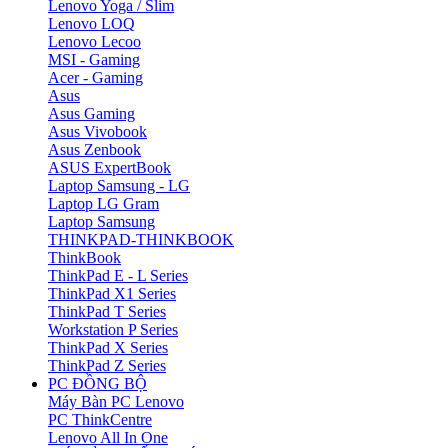
Lenovo Yoga / Slim
Lenovo LOQ
Lenovo Lecoo
MSI - Gaming
Acer - Gaming
Asus
Asus Gaming
Asus Vivobook
Asus Zenbook
ASUS ExpertBook
Laptop Samsung - LG
Laptop LG Gram
Laptop Samsung
THINKPAD-THINKBOOK
ThinkBook
ThinkPad E - L Series
ThinkPad X1 Series
ThinkPad T Series
Workstation P Series
ThinkPad X Series
ThinkPad Z Series
PC ĐỒNG BỘ
Máy Bàn PC Lenovo
PC ThinkCentre
Lenovo All In One