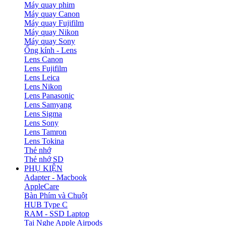
Máy quay phim
Máy quay Canon
Máy quay Fujifilm
Máy quay Nikon
Máy quay Sony
Ống kính - Lens
Lens Canon
Lens Fujifilm
Lens Leica
Lens Nikon
Lens Panasonic
Lens Samyang
Lens Sigma
Lens Sony
Lens Tamron
Lens Tokina
Thẻ nhớ
Thẻ nhớ SD
PHỤ KIỆN
Adapter - Macbook
AppleCare
Bàn Phím và Chuột
HUB Type C
RAM - SSD Laptop
Tai Nghe Apple Airpods