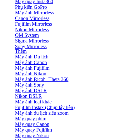
Máy quay Insta360
Phụ kiện GoPro
Máy ảnh Mirrorless
Canon Mirrorless
Fujifilm Mirrorless
Nikon Mirrorless
OM System
Sigma Mirrorless
Sony Mirrorless
Thêm
Máy ảnh Du lịch
Máy ảnh Canon
Máy ảnh Fujifilm
Máy ảnh Nikon
Máy ảnh Ricoh -Theta 360
Máy ảnh Sony
Máy ảnh DSLR
Nikon DSLR
Máy ảnh loại khác
Fujifilm Instax (Chụp lấy liền)
Máy ảnh du lịch siêu zoom
Máy quay phim
Máy quay Canon
Máy quay Fujifilm
Máy quay Nikon