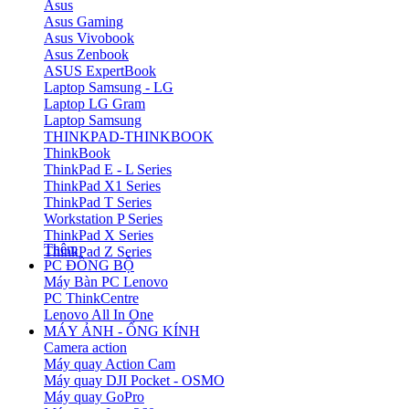
Asus
Asus Gaming
Asus Vivobook
Asus Zenbook
ASUS ExpertBook
Laptop Samsung - LG
Laptop LG Gram
Laptop Samsung
THINKPAD-THINKBOOK
ThinkBook
ThinkPad E - L Series
ThinkPad X1 Series
ThinkPad T Series
Workstation P Series
ThinkPad X Series
Thêm
ThinkPad Z Series
PC ĐỒNG BỘ
Máy Bàn PC Lenovo
PC ThinkCentre
Lenovo All In One
MÁY ẢNH - ỐNG KÍNH
Camera action
Máy quay Action Cam
Máy quay DJI Pocket - OSMO
Máy quay GoPro