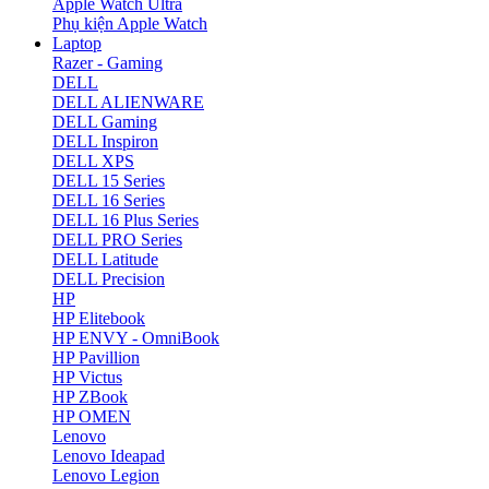
Apple Watch Ultra
Phụ kiện Apple Watch
Laptop
Razer - Gaming
DELL
DELL ALIENWARE
DELL Gaming
DELL Inspiron
DELL XPS
DELL 15 Series
DELL 16 Series
DELL 16 Plus Series
DELL PRO Series
DELL Latitude
DELL Precision
HP
HP Elitebook
HP ENVY - OmniBook
HP Pavillion
HP Victus
HP ZBook
HP OMEN
Lenovo
Lenovo Ideapad
Lenovo Legion