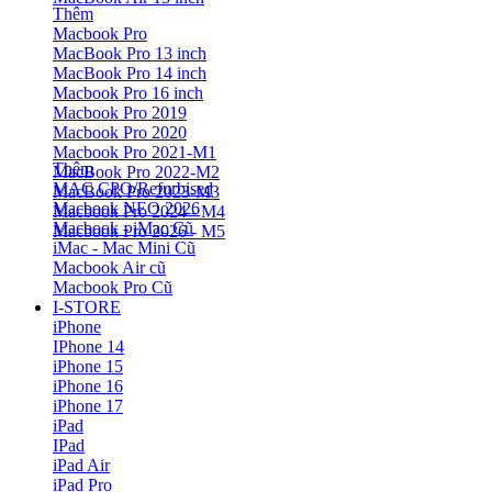
Thêm
Macbook Pro
MacBook Pro 13 inch
MacBook Pro 14 inch
Macbook Pro 16 inch
Macbook Pro 2019
Macbook Pro 2020
Macbook Pro 2021-M1
Thêm
MacBook Pro 2022-M2
MAC CPO/Refurbised
MacBook Pro 2023-M3
Macbook NEO 2026
Macbook Pro 2024 - M4
Macbook - iMac Cũ
Macbook Pro 2026 - M5
iMac - Mac Mini Cũ
Macbook Air cũ
Macbook Pro Cũ
I-STORE
iPhone
IPhone 14
iPhone 15
iPhone 16
iPhone 17
iPad
IPad
iPad Air
iPad Pro