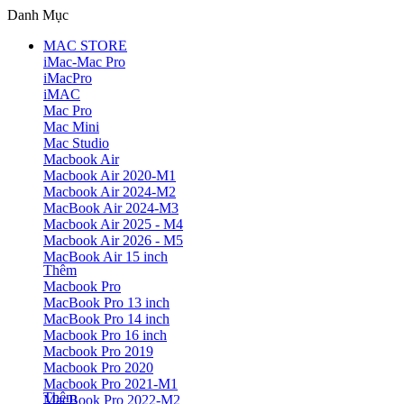
Danh Mục
MAC STORE
iMac-Mac Pro
iMacPro
iMAC
Mac Pro
Mac Mini
Mac Studio
Macbook Air
Macbook Air 2020-M1
Macbook Air 2024-M2
MacBook Air 2024-M3
Macbook Air 2025 - M4
Macbook Air 2026 - M5
MacBook Air 15 inch
Thêm
Macbook Pro
MacBook Pro 13 inch
MacBook Pro 14 inch
Macbook Pro 16 inch
Macbook Pro 2019
Macbook Pro 2020
Macbook Pro 2021-M1
Thêm
MacBook Pro 2022-M2