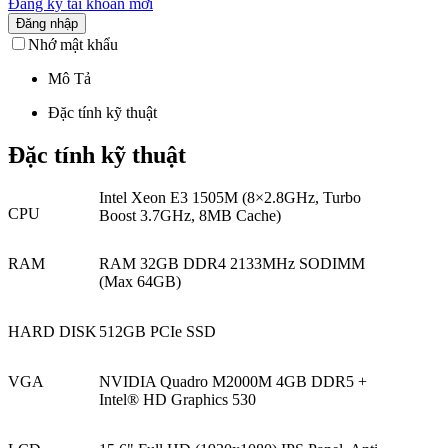
Đăng ký tài khoản mới
Đăng nhập
Nhớ mật khẩu
Mô Tả
Đặc tính kỹ thuật
Đặc tính kỹ thuật
Intel Xeon E3 1505M (8×2.8GHz, Turbo
CPU
Boost 3.7GHz, 8MB Cache)
RAM
RAM 32GB DDR4 2133MHz SODIMM
(Max 64GB)
HARD DISK
512GB PCIe SSD
VGA
NVIDIA Quadro M2000M 4GB DDR5 +
Intel® HD Graphics 530