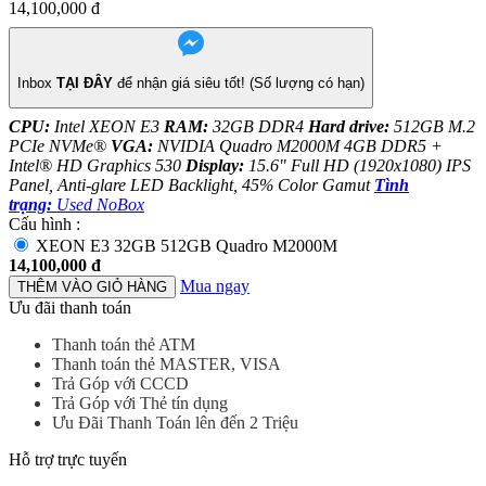
14,100,000
đ
Inbox
TẠI ĐÂY
để nhận giá siêu tốt! (Số lượng có hạn)
CPU:
Intel XEON E3
RAM:
32GB DDR4
Hard drive:
512GB M.2
PCIe NVMe®
VGA:
NVIDIA Quadro M2000M 4GB DDR5 +
Intel® HD Graphics 530
Display:
15.6" Full HD (1920x1080) IPS
Panel, Anti-glare LED Backlight, 45% Color Gamut
Tình
trạng:
Used NoBox
Cấu hình :
XEON E3 32GB 512GB Quadro M2000M
14,100,000
đ
Mua ngay
THÊM VÀO GIỎ HÀNG
Ưu đãi thanh toán
Thanh toán thẻ ATM
Thanh toán thẻ MASTER, VISA
Trả Góp với CCCD
Trả Góp với Thẻ tín dụng
Ưu Đãi Thanh Toán lên đến 2 Triệu
Hỗ trợ trực tuyến