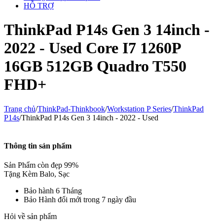
HỖ TRỢ
ThinkPad P14s Gen 3 14inch -
2022 - Used Core I7 1260P
16GB 512GB Quadro T550
FHD+
Trang chủ
/
ThinkPad-Thinkbook
/
Workstation P Series
/
ThinkPad
P14s
/
ThinkPad P14s Gen 3 14inch - 2022 - Used
Thông tin sản phẩm
Sản Phẩm còn đẹp 99%
Tặng Kèm Balo, Sạc
Bảo hành 6 Tháng
Bảo Hành
đổi mới trong 7 ngày đầu
Hỏi về sản phẩm