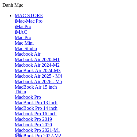
Danh Mục
MAC STORE
iMac-Mac Pro
iMacPro
iMAC
Mac Pro
Mac Mini
Mac Studio
Macbook Air
Macbook Air 2020-M1
Macbook Air 2024-M2
MacBook Air 2024-M3
Macbook Air 2025 - M4
Macbook Air 2026 - M5
MacBook Air 15 inch
Thêm
Macbook Pro
MacBook Pro 13 inch
MacBook Pro 14 inch
Macbook Pro 16 inch
Macbook Pro 2019
Macbook Pro 2020
Macbook Pro 2021-M1
Thêm
MacBook Pro 2022-M2