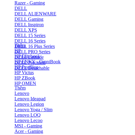
Razer - Gaming
DELL
DELL ALIENWARE
DELL Gaming
DELL Inspiron
DELL XPS
DELL 15 Series
DELL 16 Series
Thêm
DELL 16 Plus Series
HP
DELL PRO Series
HP Elitebook
DELL Latitude
HP ENVY - OmniBook
DELL Precision
HP Pavillion
DELL Detachable
HP Victus
HP ZBook
HP OMEN
Thêm
Lenovo
Lenovo Ideapad
Lenovo Legion
Lenovo Yoga / Slim
Lenovo LOQ
Lenovo Lecoo
MSI - Gaming
Acer - Gaming