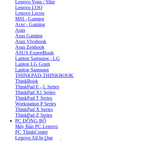
Lenovo Yoga / Slim
Lenovo LOQ
Lenovo Lecoo
MSI - Gaming
Acer - Gaming
Asus
Asus Gaming
Asus Vivobook
Asus Zenbook
ASUS ExpertBook
Laptop Samsung - LG
Laptop LG Gram
Laptop Samsung
THINKPAD-THINKBOOK
ThinkBook
ThinkPad E - L Series
ThinkPad X1 Series
ThinkPad T Series
Workstation P Series
ThinkPad X Series
ThinkPad Z Series
PC ĐỒNG BỘ
Máy Bàn PC Lenovo
PC ThinkCentre
Lenovo All In One