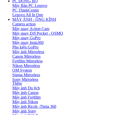
PC ĐỒNG BỘ
Máy Bàn PC Lenovo
PC ThinkCentre
Lenovo All In One
MÁY ẢNH - ỐNG KÍNH
Camera action
Máy quay Action Cam
Máy quay DJI Pocket - OSMO
Máy quay GoPro
Máy quay Insta360
Phụ kiện GoPro
Máy ảnh Mirrorless
Canon Mirrorless
Fujifilm Mirrorless
Nikon Mirrorless
OM System
Sigma Mirrorless
Sony Mirrorless
Thêm
Máy ảnh Du lịch
Máy ảnh Canon
Máy ảnh Fujifilm
Máy ảnh Nikon
Máy ảnh Ricoh -Theta 360
Máy ảnh Sony