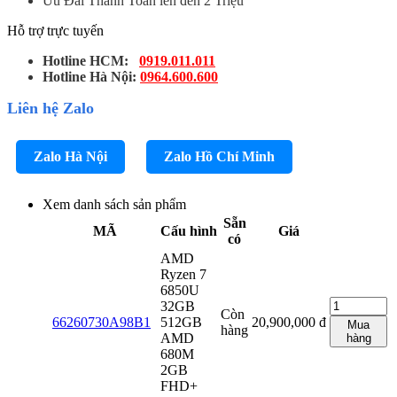
Ưu Đãi Thanh Toán lên đến 2 Triệu
Hỗ trợ trực tuyến
Hotline HCM:
0919.011.011
Hotline Hà Nội:
0964.600.600
Liên hệ Zalo
Zalo Hà Nội
Zalo Hồ Chí Minh
Xem danh sách sản phẩm
Sẵn
MÃ
Cấu hình
Giá
có
AMD
Ryzen 7
6850U
32GB
Còn
66260730A98B1
512GB
20,900,000
đ
Mua
hàng
AMD
hàng
680M
2GB
FHD+