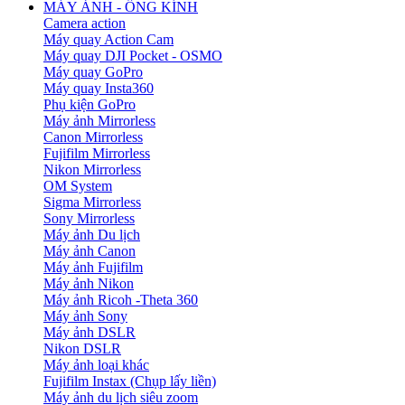
MÁY ẢNH - ỐNG KÍNH
Camera action
Máy quay Action Cam
Máy quay DJI Pocket - OSMO
Máy quay GoPro
Máy quay Insta360
Phụ kiện GoPro
Máy ảnh Mirrorless
Canon Mirrorless
Fujifilm Mirrorless
Nikon Mirrorless
OM System
Sigma Mirrorless
Sony Mirrorless
Máy ảnh Du lịch
Máy ảnh Canon
Máy ảnh Fujifilm
Máy ảnh Nikon
Máy ảnh Ricoh -Theta 360
Máy ảnh Sony
Máy ảnh DSLR
Nikon DSLR
Máy ảnh loại khác
Fujifilm Instax (Chụp lấy liền)
Máy ảnh du lịch siêu zoom