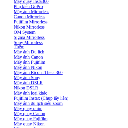
Máy quay Insta360
Phụ kiện GoPro
Máy ảnh Mirrorless
Canon Mirrorless
Fujifilm Mirrorless
Nikon Mirrorless
OM System
Sigma Mirrorless
Sony Mirrorless
Thêm
Máy ảnh Du lịch
Máy ảnh Canon
Máy ảnh Fujifilm
Máy ảnh Nikon
Máy ảnh Ricoh -Theta 360
Máy ảnh Sony
Máy ảnh DSLR
Nikon DSLR
Máy ảnh loại khác
Fujifilm Instax (Chụp lấy liền)
Máy ảnh du lịch siêu zoom
Máy quay phim
Máy quay Canon
Máy quay Fujifilm
Máy quay Nikon