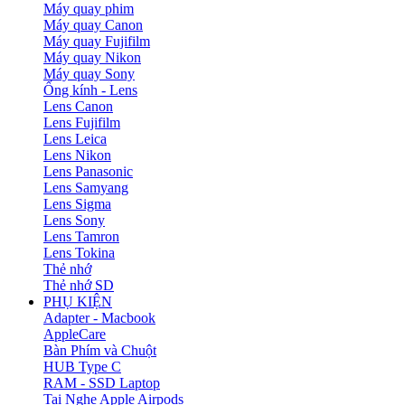
Máy quay phim
Máy quay Canon
Máy quay Fujifilm
Máy quay Nikon
Máy quay Sony
Ống kính - Lens
Lens Canon
Lens Fujifilm
Lens Leica
Lens Nikon
Lens Panasonic
Lens Samyang
Lens Sigma
Lens Sony
Lens Tamron
Lens Tokina
Thẻ nhớ
Thẻ nhớ SD
PHỤ KIỆN
Adapter - Macbook
AppleCare
Bàn Phím và Chuột
HUB Type C
RAM - SSD Laptop
Tai Nghe Apple Airpods