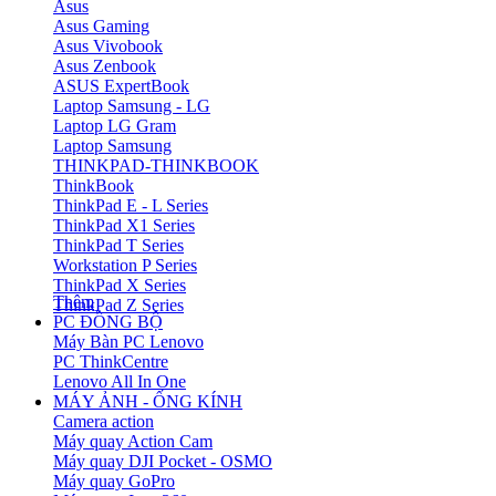
Asus
Asus Gaming
Asus Vivobook
Asus Zenbook
ASUS ExpertBook
Laptop Samsung - LG
Laptop LG Gram
Laptop Samsung
THINKPAD-THINKBOOK
ThinkBook
ThinkPad E - L Series
ThinkPad X1 Series
ThinkPad T Series
Workstation P Series
ThinkPad X Series
Thêm
ThinkPad Z Series
PC ĐỒNG BỘ
Máy Bàn PC Lenovo
PC ThinkCentre
Lenovo All In One
MÁY ẢNH - ỐNG KÍNH
Camera action
Máy quay Action Cam
Máy quay DJI Pocket - OSMO
Máy quay GoPro