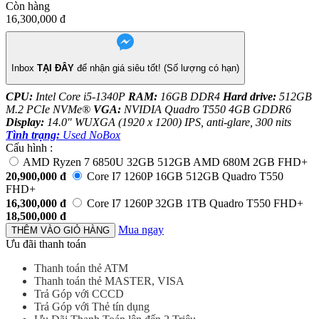
Còn hàng
16,300,000
đ
Inbox
TẠI ĐÂY
để nhận giá siêu tốt! (Số lượng có hạn)
CPU:
Intel Core i5-1340P
RAM:
16GB DDR4
Hard drive:
512GB
M.2 PCIe NVMe®
VGA:
NVIDIA Quadro T550 4GB GDDR6
Display:
14.0" WUXGA (1920 x 1200) IPS, anti-glare, 300 nits
Tình trạng:
Used NoBox
Cấu hình :
AMD Ryzen 7 6850U 32GB 512GB AMD 680M 2GB FHD+
20,900,000
đ
Core I7 1260P 16GB 512GB Quadro T550
FHD+
16,300,000
đ
Core I7 1260P 32GB 1TB Quadro T550 FHD+
18,500,000
đ
Mua ngay
THÊM VÀO GIỎ HÀNG
Ưu đãi thanh toán
Thanh toán thẻ ATM
Thanh toán thẻ MASTER, VISA
Trả Góp với CCCD
Trả Góp với Thẻ tín dụng