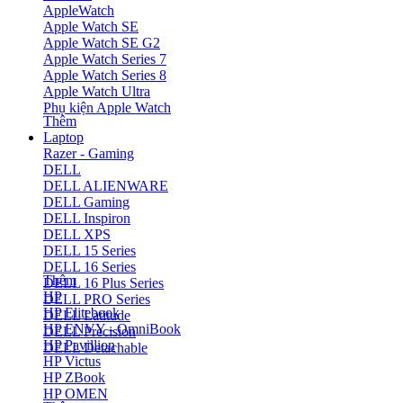
AppleWatch
Apple Watch SE
Apple Watch SE G2
Apple Watch Series 7
Apple Watch Series 8
Apple Watch Ultra
Phụ kiện Apple Watch
Thêm
Laptop
Razer - Gaming
DELL
DELL ALIENWARE
DELL Gaming
DELL Inspiron
DELL XPS
DELL 15 Series
DELL 16 Series
Thêm
DELL 16 Plus Series
HP
DELL PRO Series
HP Elitebook
DELL Latitude
HP ENVY - OmniBook
DELL Precision
HP Pavillion
DELL Detachable
HP Victus
HP ZBook
HP OMEN