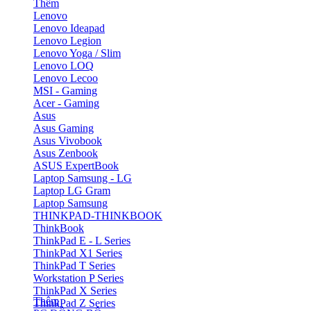
Thêm
Lenovo
Lenovo Ideapad
Lenovo Legion
Lenovo Yoga / Slim
Lenovo LOQ
Lenovo Lecoo
MSI - Gaming
Acer - Gaming
Asus
Asus Gaming
Asus Vivobook
Asus Zenbook
ASUS ExpertBook
Laptop Samsung - LG
Laptop LG Gram
Laptop Samsung
THINKPAD-THINKBOOK
ThinkBook
ThinkPad E - L Series
ThinkPad X1 Series
ThinkPad T Series
Workstation P Series
ThinkPad X Series
Thêm
ThinkPad Z Series