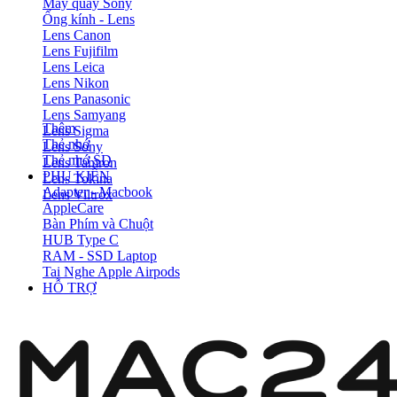
Máy quay Sony
Ống kính - Lens
Lens Canon
Lens Fujifilm
Lens Leica
Lens Nikon
Lens Panasonic
Lens Samyang
Thêm
Lens Sigma
Thẻ nhớ
Lens Sony
Thẻ nhớ SD
Lens Tamron
PHỤ KIỆN
Lens Tokina
Adapter - Macbook
Lens Viltrox
AppleCare
Bàn Phím và Chuột
HUB Type C
RAM - SSD Laptop
Tai Nghe Apple Airpods
HỖ TRỢ