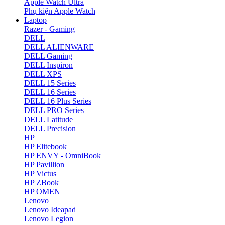
Apple Watch Ultra
Phụ kiện Apple Watch
Laptop
Razer - Gaming
DELL
DELL ALIENWARE
DELL Gaming
DELL Inspiron
DELL XPS
DELL 15 Series
DELL 16 Series
DELL 16 Plus Series
DELL PRO Series
DELL Latitude
DELL Precision
HP
HP Elitebook
HP ENVY - OmniBook
HP Pavillion
HP Victus
HP ZBook
HP OMEN
Lenovo
Lenovo Ideapad
Lenovo Legion