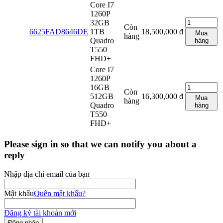
Core I7
1260P
32GB
Còn
6625FAD8646DE
1TB
18,500,000
đ
Mua
hàng
Quadro
hàng
T550
FHD+
Core I7
1260P
16GB
Còn
512GB
16,300,000
đ
Mua
hàng
Quadro
hàng
T550
FHD+
Please sign in so that we can notify you about a
reply
Nhập địa chỉ email của bạn
Mật khẩu
Quên mật khẩu?
Đăng ký tài khoản mới
Đăng nhập