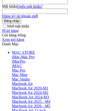
Mật khẩu
Quên mật khẩu?
Đăng ký tài khoản mới
Đăng nhập
Nhớ mật khẩu
0
Giỏ hàng
Giỏ hàng trống
Xem giỏ hàng
Danh Mục
MAC STORE
iMac-Mac Pro
iMacPro
iMAC
Mac Pro
Mac Mini
Mac Studio
Macbook Air
Macbook Air 2020-M1
Macbook Air 2024-M2
MacBook Air 2024-M3
Macbook Air 2025 - M4
Macbook Air 2026 - M5
MacBook Air 15 inch