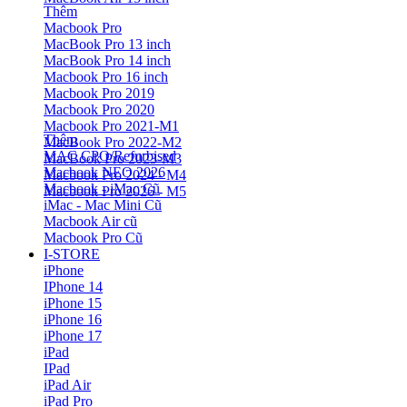
Thêm
Macbook Pro
MacBook Pro 13 inch
MacBook Pro 14 inch
Macbook Pro 16 inch
Macbook Pro 2019
Macbook Pro 2020
Macbook Pro 2021-M1
Thêm
MacBook Pro 2022-M2
MAC CPO/Refurbised
MacBook Pro 2023-M3
Macbook NEO 2026
Macbook Pro 2024 - M4
Macbook - iMac Cũ
Macbook Pro 2026 - M5
iMac - Mac Mini Cũ
Macbook Air cũ
Macbook Pro Cũ
I-STORE
iPhone
IPhone 14
iPhone 15
iPhone 16
iPhone 17
iPad
IPad
iPad Air
iPad Pro