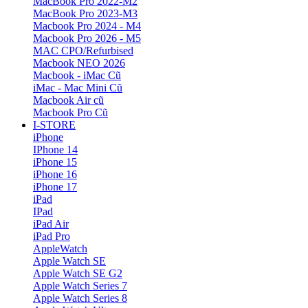
MacBook Pro 2022-M2
MacBook Pro 2023-M3
Macbook Pro 2024 - M4
Macbook Pro 2026 - M5
MAC CPO/Refurbised
Macbook NEO 2026
Macbook - iMac Cũ
iMac - Mac Mini Cũ
Macbook Air cũ
Macbook Pro Cũ
I-STORE
iPhone
IPhone 14
iPhone 15
iPhone 16
iPhone 17
iPad
IPad
iPad Air
iPad Pro
AppleWatch
Apple Watch SE
Apple Watch SE G2
Apple Watch Series 7
Apple Watch Series 8