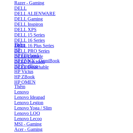
Razer - Gaming
DELL
DELL ALIENWARE
DELL Gaming
DELL Inspiron
DELL XPS
DELL 15 Series
DELL 16 Series
Thêm
DELL 16 Plus Series
HP
DELL PRO Series
HP Elitebook
DELL Latitude
HP ENVY - OmniBook
DELL Precision
HP Pavillion
DELL Detachable
HP Victus
HP ZBook
HP OMEN
Thêm
Lenovo
Lenovo Ideapad
Lenovo Legion
Lenovo Yoga / Slim
Lenovo LOQ
Lenovo Lecoo
MSI - Gaming
Acer - Gaming