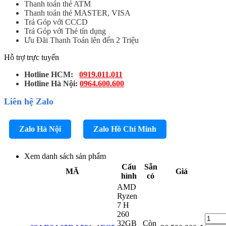
Thanh toán thẻ ATM
Thanh toán thẻ MASTER, VISA
Trả Góp với CCCD
Trả Góp với Thẻ tín dụng
Ưu Đãi Thanh Toán lên đến 2 Triệu
Hỗ trợ trực tuyến
Hotline HCM:
0919.011.011
Hotline Hà Nội:
0964.600.600
Liên hệ Zalo
Zalo Hà Nội
Zalo Hồ Chí Minh
Xem danh sách sản phẩm
Cấu
Sẵn
MÃ
Giá
hình
có
AMD
Ryzen
7 H
260
32GB
Còn