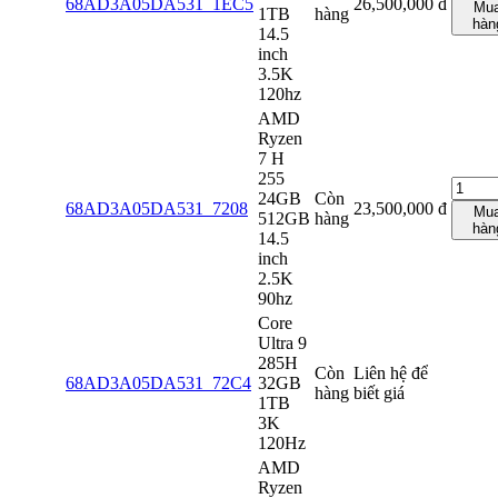
68AD3A05DA531_1EC5
26,500,000
đ
Mu
1TB
hàng
hàn
14.5
inch
3.5K
120hz
AMD
Ryzen
7 H
255
24GB
Còn
68AD3A05DA531_7208
23,500,000
đ
Mu
512GB
hàng
hàn
14.5
inch
2.5K
90hz
Core
Ultra 9
285H
Còn
Liên hệ để
68AD3A05DA531_72C4
32GB
hàng
biết giá
1TB
3K
120Hz
AMD
Ryzen