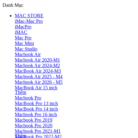
Danh Mục
MAC STORE
iMac-Mac Pro
iMacPro
iMAC
Mac Pro
Mac Mini
Mac Studio
Macbook Air
Macbook Air 2020-M1
Macbook Air 2024-M2
MacBook Air 2024-M3
Macbook Air 2025 - M4
Macbook Air 2026 - M5
MacBook Air 15 inch
Thêm
Macbook Pro
MacBook Pro 13 inch
MacBook Pro 14 inch
Macbook Pro 16 inch
Macbook Pro 2019
Macbook Pro 2020
Macbook Pro 2021-M1
Thêm
MacBook Pro 2022-M2