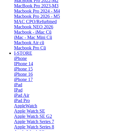
MacBook Pro 2022-M2
MacBook Pro 2023-M3
Macbook Pro 2024 - M4
Macbook Pro 2026 - M5
MAC CPO/Refurbised
Macbook NEO 2026
Macbook - iMac Cũ
iMac - Mac Mini Cũ
Macbook Air cũ
Macbook Pro Cũ
I-STORE
iPhone
IPhone 14
iPhone 15
iPhone 16
iPhone 17
iPad
IPad
iPad Air
iPad Pro
AppleWatch
Apple Watch SE
Apple Watch SE G2
Apple Watch Series 7
Apple Watch Series 8