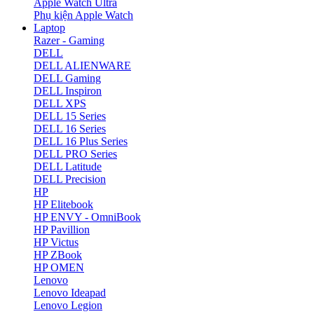
Apple Watch Ultra
Phụ kiện Apple Watch
Laptop
Razer - Gaming
DELL
DELL ALIENWARE
DELL Gaming
DELL Inspiron
DELL XPS
DELL 15 Series
DELL 16 Series
DELL 16 Plus Series
DELL PRO Series
DELL Latitude
DELL Precision
HP
HP Elitebook
HP ENVY - OmniBook
HP Pavillion
HP Victus
HP ZBook
HP OMEN
Lenovo
Lenovo Ideapad
Lenovo Legion