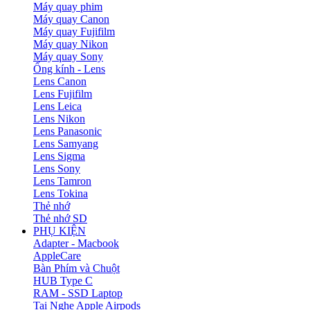
Máy quay phim
Máy quay Canon
Máy quay Fujifilm
Máy quay Nikon
Máy quay Sony
Ống kính - Lens
Lens Canon
Lens Fujifilm
Lens Leica
Lens Nikon
Lens Panasonic
Lens Samyang
Lens Sigma
Lens Sony
Lens Tamron
Lens Tokina
Thẻ nhớ
Thẻ nhớ SD
PHỤ KIỆN
Adapter - Macbook
AppleCare
Bàn Phím và Chuột
HUB Type C
RAM - SSD Laptop
Tai Nghe Apple Airpods