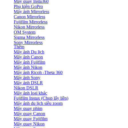
Máy quay Insta360
Phụ kiện GoPro
Máy ảnh Mirrorless
Canon Mirrorless
Fujifilm Mirrorless
Nikon Mirrorless
OM System
Sigma Mirrorless
Sony Mirrorless
Thêm
Máy ảnh Du lịch
Máy ảnh Canon
Máy ảnh Fujifilm
Máy ảnh Nikon
Máy ảnh Ricoh -Theta 360
Máy ảnh Sony
Máy ảnh DSLR
Nikon DSLR
Máy ảnh loại khác
Fujifilm Instax (Chụp lấy liền)
Máy ảnh du lịch siêu zoom
Máy quay phim
Máy quay Canon
Máy quay Fujifilm
Máy quay Nikon