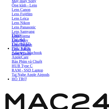
Máy quay Sony
Ống kính - Lens
Lens Canon
Lens Fujifilm
Lens Leica
Lens Nikon
Lens Panasonic
Lens Samyang
Thêm
Lens Sigma
Thẻ nhớ
Lens Sony
Thẻ nhớ SD
Lens Tamron
PHỤ KIỆN
Lens Tokina
Adapter - Macbook
Lens Viltrox
AppleCare
Bàn Phím và Chuột
HUB Type C
RAM - SSD Laptop
Tai Nghe Apple Airpods
HỖ TRỢ