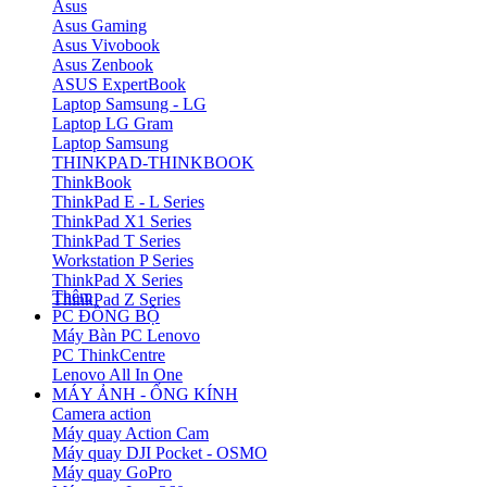
Asus
Asus Gaming
Asus Vivobook
Asus Zenbook
ASUS ExpertBook
Laptop Samsung - LG
Laptop LG Gram
Laptop Samsung
THINKPAD-THINKBOOK
ThinkBook
ThinkPad E - L Series
ThinkPad X1 Series
ThinkPad T Series
Workstation P Series
ThinkPad X Series
Thêm
ThinkPad Z Series
PC ĐỒNG BỘ
Máy Bàn PC Lenovo
PC ThinkCentre
Lenovo All In One
MÁY ẢNH - ỐNG KÍNH
Camera action
Máy quay Action Cam
Máy quay DJI Pocket - OSMO
Máy quay GoPro