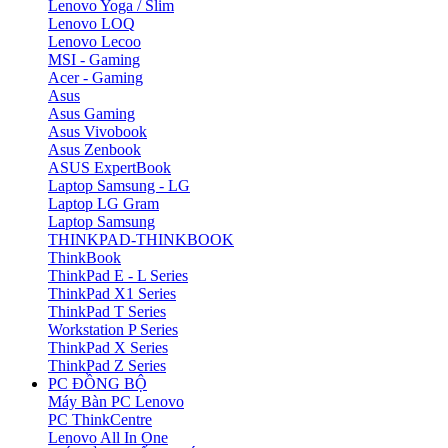
Lenovo Yoga / Slim
Lenovo LOQ
Lenovo Lecoo
MSI - Gaming
Acer - Gaming
Asus
Asus Gaming
Asus Vivobook
Asus Zenbook
ASUS ExpertBook
Laptop Samsung - LG
Laptop LG Gram
Laptop Samsung
THINKPAD-THINKBOOK
ThinkBook
ThinkPad E - L Series
ThinkPad X1 Series
ThinkPad T Series
Workstation P Series
ThinkPad X Series
ThinkPad Z Series
PC ĐỒNG BỘ
Máy Bàn PC Lenovo
PC ThinkCentre
Lenovo All In One