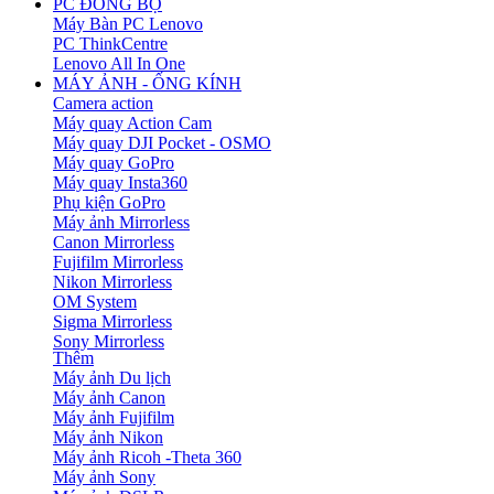
PC ĐỒNG BỘ
Máy Bàn PC Lenovo
PC ThinkCentre
Lenovo All In One
MÁY ẢNH - ỐNG KÍNH
Camera action
Máy quay Action Cam
Máy quay DJI Pocket - OSMO
Máy quay GoPro
Máy quay Insta360
Phụ kiện GoPro
Máy ảnh Mirrorless
Canon Mirrorless
Fujifilm Mirrorless
Nikon Mirrorless
OM System
Sigma Mirrorless
Sony Mirrorless
Thêm
Máy ảnh Du lịch
Máy ảnh Canon
Máy ảnh Fujifilm
Máy ảnh Nikon
Máy ảnh Ricoh -Theta 360
Máy ảnh Sony