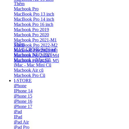
Thêm
Macbook Pro
MacBook Pro 13 inch
MacBook Pro 14 inch
Macbook Pro 16 inch
Macbook Pro 2019
Macbook Pro 2020
Macbook Pro 2021-M1
Thêm
MacBook Pro 2022-M2
MAC CPO/Refurbised
MacBook Pro 2023-M3
Macbook NEO 2026
Macbook Pro 2024 - M4
Macbook - iMac Cũ
Macbook Pro 2026 - M5
iMac - Mac Mini Cũ
Macbook Air cũ
Macbook Pro Cũ
I-STORE
iPhone
IPhone 14
iPhone 15
iPhone 16
iPhone 17
iPad
IPad
iPad Air
iPad Pro