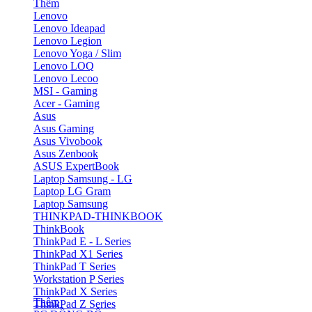
Thêm
Lenovo
Lenovo Ideapad
Lenovo Legion
Lenovo Yoga / Slim
Lenovo LOQ
Lenovo Lecoo
MSI - Gaming
Acer - Gaming
Asus
Asus Gaming
Asus Vivobook
Asus Zenbook
ASUS ExpertBook
Laptop Samsung - LG
Laptop LG Gram
Laptop Samsung
THINKPAD-THINKBOOK
ThinkBook
ThinkPad E - L Series
ThinkPad X1 Series
ThinkPad T Series
Workstation P Series
ThinkPad X Series
Thêm
ThinkPad Z Series