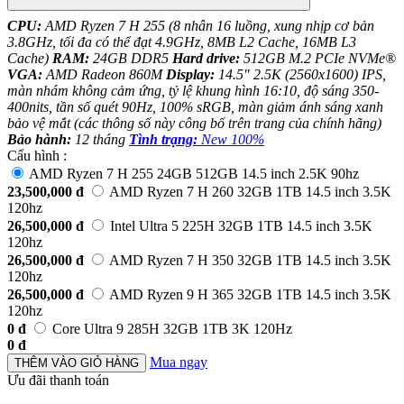
CPU:
AMD Ryzen 7 H 255 (8 nhân 16 luồng, xung nhịp cơ bản
3.8GHz, tối đa có thể đạt 4.9GHz, 8MB L2 Cache, 16MB L3
Cache)
RAM:
24GB DDR5
Hard drive:
512GB M.2 PCIe NVMe®
VGA:
AMD Radeon 860M
Display:
14.5" 2.5K (2560x1600) IPS,
màn nhám không cảm ứng, tỷ lệ khung hình 16:10, độ sáng 350-
400nits, tần số quét 90Hz, 100% sRGB, màn giảm ánh sáng xanh
bảo vệ mắt (các thông số này công bố trên trang của chính hãng)
Bảo hành:
12 tháng
Tình trạng:
New 100%
Cấu hình :
AMD Ryzen 7 H 255 24GB 512GB 14.5 inch 2.5K 90hz
23,500,000
đ
AMD Ryzen 7 H 260 32GB 1TB 14.5 inch 3.5K
120hz
26,500,000
đ
Intel Ultra 5 225H 32GB 1TB 14.5 inch 3.5K
120hz
26,500,000
đ
AMD Ryzen 7 H 350 32GB 1TB 14.5 inch 3.5K
120hz
26,500,000
đ
AMD Ryzen 9 H 365 32GB 1TB 14.5 inch 3.5K
120hz
0
đ
Core Ultra 9 285H 32GB 1TB 3K 120Hz
0
đ
Mua ngay
THÊM VÀO GIỎ HÀNG
Ưu đãi thanh toán