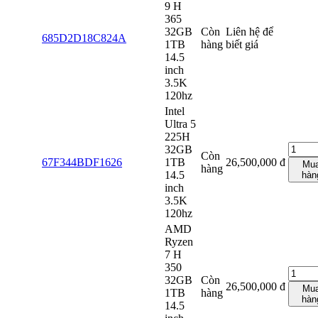
9 H
365
32GB
Còn
Liên hệ để
685D2D18C824A
1TB
hàng
biết giá
14.5
inch
3.5K
120hz
Intel
Ultra 5
225H
32GB
Còn
67F344BDF1626
1TB
26,500,000
đ
Mu
hàng
14.5
hàn
inch
3.5K
120hz
AMD
Ryzen
7 H
350
32GB
Còn
26,500,000
đ
Mu
1TB
hàng
hàn
14.5