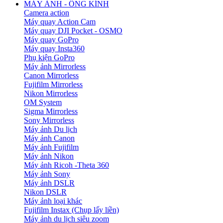
MÁY ẢNH - ỐNG KÍNH
Camera action
Máy quay Action Cam
Máy quay DJI Pocket - OSMO
Máy quay GoPro
Máy quay Insta360
Phụ kiện GoPro
Máy ảnh Mirrorless
Canon Mirrorless
Fujifilm Mirrorless
Nikon Mirrorless
OM System
Sigma Mirrorless
Sony Mirrorless
Máy ảnh Du lịch
Máy ảnh Canon
Máy ảnh Fujifilm
Máy ảnh Nikon
Máy ảnh Ricoh -Theta 360
Máy ảnh Sony
Máy ảnh DSLR
Nikon DSLR
Máy ảnh loại khác
Fujifilm Instax (Chụp lấy liền)
Máy ảnh du lịch siêu zoom