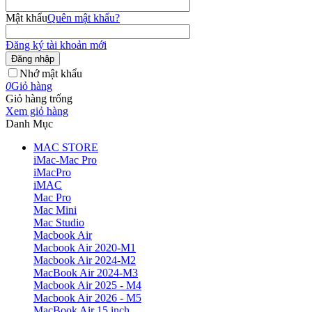
Mật khẩu
Quên mật khẩu?
Đăng ký tài khoản mới
Đăng nhập
Nhớ mật khẩu
0
Giỏ hàng
Giỏ hàng trống
Xem giỏ hàng
Danh Mục
MAC STORE
iMac-Mac Pro
iMacPro
iMAC
Mac Pro
Mac Mini
Mac Studio
Macbook Air
Macbook Air 2020-M1
Macbook Air 2024-M2
MacBook Air 2024-M3
Macbook Air 2025 - M4
Macbook Air 2026 - M5
MacBook Air 15 inch