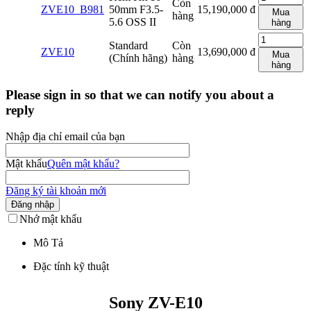
Còn
ZVE10_B981
50mm F3.5-
15,190,000
đ
Mua
hàng
5.6 OSS II
hàng
Standard
Còn
ZVE10
13,690,000
đ
Mua
(Chính hãng)
hàng
hàng
Please sign in so that we can notify you about a
reply
Nhập địa chỉ email của bạn
Mật khẩu
Quên mật khẩu?
Đăng ký tài khoản mới
Đăng nhập
Nhớ mật khẩu
Mô Tả
Đặc tính kỹ thuật
Sony ZV-E10