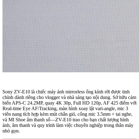
Sony ZV-E10 là chiếc máy ảnh mirrorless ống kính rời được tinh
chỉnh dành riêng cho vlogger và nhà sáng tạo nội dung. Sở hữu cảm
biến APS-C 24.2MP, quay 4K 30p, Full HD 120p, AF 425 điểm với
Real-time Eye AF/Tracking, màn hình xoay lật vari-angle, mic 3
viên nang tích hợp kèm mút chắn gió, cổng mic 3.5mm + tai nghe,
và MI Shoe âm thanh số—ZV-E10 trao cho bạn chất lượng hình
ảnh, âm thanh và quy trình làm việc chuyên nghiệp trong thân máy
nhỏ gọn.