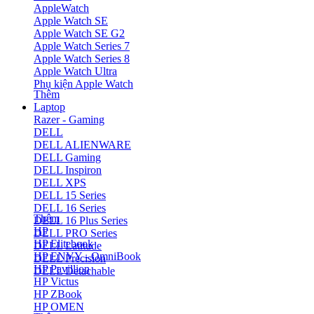
AppleWatch
Apple Watch SE
Apple Watch SE G2
Apple Watch Series 7
Apple Watch Series 8
Apple Watch Ultra
Phụ kiện Apple Watch
Thêm
Laptop
Razer - Gaming
DELL
DELL ALIENWARE
DELL Gaming
DELL Inspiron
DELL XPS
DELL 15 Series
DELL 16 Series
Thêm
DELL 16 Plus Series
HP
DELL PRO Series
HP Elitebook
DELL Latitude
HP ENVY - OmniBook
DELL Precision
HP Pavillion
DELL Detachable
HP Victus
HP ZBook
HP OMEN