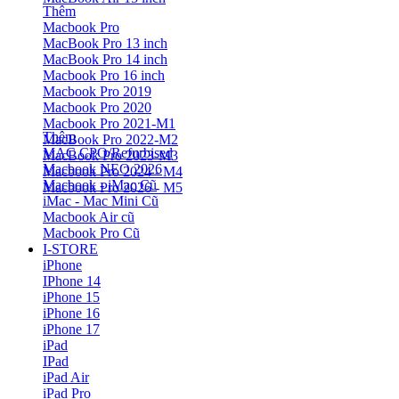
Thêm
Macbook Pro
MacBook Pro 13 inch
MacBook Pro 14 inch
Macbook Pro 16 inch
Macbook Pro 2019
Macbook Pro 2020
Macbook Pro 2021-M1
Thêm
MacBook Pro 2022-M2
MAC CPO/Refurbised
MacBook Pro 2023-M3
Macbook NEO 2026
Macbook Pro 2024 - M4
Macbook - iMac Cũ
Macbook Pro 2026 - M5
iMac - Mac Mini Cũ
Macbook Air cũ
Macbook Pro Cũ
I-STORE
iPhone
IPhone 14
iPhone 15
iPhone 16
iPhone 17
iPad
IPad
iPad Air
iPad Pro