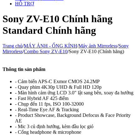
HỖ TRỢ
Sony ZV-E10 Chính hãng
Standard Chính hãng
Trang chủ
/
MÁY ẢNH - ỐNG KÍNH
/
Máy ảnh Mirrorless
/
Sony
Mirrorless
/
Combo Sony ZV-E10
/
Sony ZV-E10 (Chính hãng)
Thông tin sản phẩm
- Cảm biến APS-C Exmor CMOS 24.2MP
- Quay phim 4K30p UHD & Full HD 120p
- Màn hình cảm ứng LCD 3.0" lật sang bên
, xoay đa hướng
- Fast Hybrid AF 425 điểm
- Chụp đến 11 fps, ISO 100-32000
- Real-Time Eye AF & Tracking
-
Product Showcase,
Background Defocus & Face Priority
AE
- Mic 3 củ định hướng, kèm đầu lọc gió
- Cổng headphone & microphone