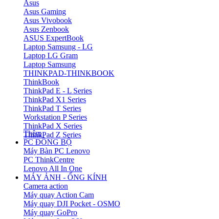
Asus
Asus Gaming
Asus Vivobook
Asus Zenbook
ASUS ExpertBook
Laptop Samsung - LG
Laptop LG Gram
Laptop Samsung
THINKPAD-THINKBOOK
ThinkBook
ThinkPad E - L Series
ThinkPad X1 Series
ThinkPad T Series
Workstation P Series
ThinkPad X Series
Thêm
ThinkPad Z Series
PC ĐỒNG BỘ
Máy Bàn PC Lenovo
PC ThinkCentre
Lenovo All In One
MÁY ẢNH - ỐNG KÍNH
Camera action
Máy quay Action Cam
Máy quay DJI Pocket - OSMO
Máy quay GoPro