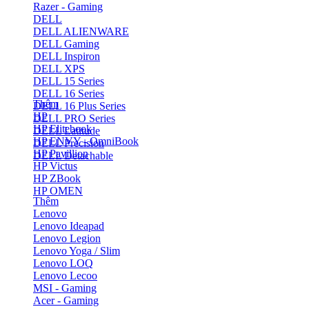
Razer - Gaming
DELL
DELL ALIENWARE
DELL Gaming
DELL Inspiron
DELL XPS
DELL 15 Series
DELL 16 Series
Thêm
DELL 16 Plus Series
HP
DELL PRO Series
HP Elitebook
DELL Latitude
HP ENVY - OmniBook
DELL Precision
HP Pavillion
DELL Detachable
HP Victus
HP ZBook
HP OMEN
Thêm
Lenovo
Lenovo Ideapad
Lenovo Legion
Lenovo Yoga / Slim
Lenovo LOQ
Lenovo Lecoo
MSI - Gaming
Acer - Gaming