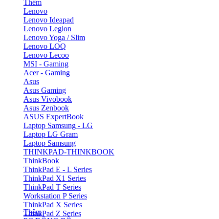
Thêm
Lenovo
Lenovo Ideapad
Lenovo Legion
Lenovo Yoga / Slim
Lenovo LOQ
Lenovo Lecoo
MSI - Gaming
Acer - Gaming
Asus
Asus Gaming
Asus Vivobook
Asus Zenbook
ASUS ExpertBook
Laptop Samsung - LG
Laptop LG Gram
Laptop Samsung
THINKPAD-THINKBOOK
ThinkBook
ThinkPad E - L Series
ThinkPad X1 Series
ThinkPad T Series
Workstation P Series
ThinkPad X Series
Thêm
ThinkPad Z Series