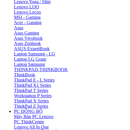
Lenovo Yoga / Slim
Lenovo LOQ
Lenovo Lecoo
MSI - Gaming
Acer - Gaming
Asus
Asus Gaming
Asus Vivobook
Asus Zenbook
ASUS ExpertBook
Laptop Samsung - LG
Laptop LG Gram
Laptop Samsung
THINKPAD-THINKBOOK
ThinkBook
ThinkPad E - L Series
ThinkPad X1 Series
ThinkPad T Series
Workstation P Series
ThinkPad X Series
ThinkPad Z Series
PC ĐỒNG BỘ
Máy Bàn PC Lenovo
PC ThinkCentre
Lenovo All In One