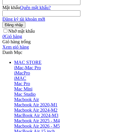
Mật khẩu
Quên mật khẩu?
Đăng ký tài khoản mới
Đăng nhập
Nhớ mật khẩu
0
Giỏ hàng
Giỏ hàng trống
Xem giỏ hàng
Danh Mục
MAC STORE
iMac-Mac Pro
iMacPro
iMAC
Mac Pro
Mac Mini
Mac Studio
Macbook Air
Macbook Air 2020-M1
Macbook Air 2024-M2
MacBook Air 2024-M3
Macbook Air 2025 - M4
Macbook Air 2026 - M5
MacBook Air 15 inch