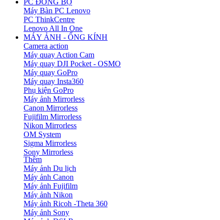
PC ĐỒNG BỘ
Máy Bàn PC Lenovo
PC ThinkCentre
Lenovo All In One
MÁY ẢNH - ỐNG KÍNH
Camera action
Máy quay Action Cam
Máy quay DJI Pocket - OSMO
Máy quay GoPro
Máy quay Insta360
Phụ kiện GoPro
Máy ảnh Mirrorless
Canon Mirrorless
Fujifilm Mirrorless
Nikon Mirrorless
OM System
Sigma Mirrorless
Sony Mirrorless
Thêm
Máy ảnh Du lịch
Máy ảnh Canon
Máy ảnh Fujifilm
Máy ảnh Nikon
Máy ảnh Ricoh -Theta 360
Máy ảnh Sony