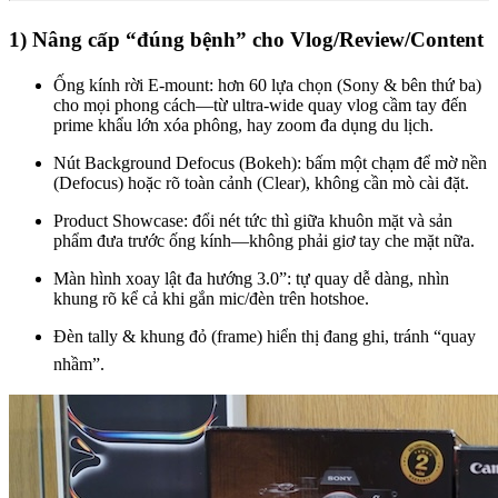
1) Nâng cấp “đúng bệnh” cho Vlog/Review/Content
Ống kính rời E-mount: hơn 60 lựa chọn (Sony & bên thứ ba)
cho mọi phong cách—từ ultra-wide quay vlog cầm tay đến
prime khẩu lớn xóa phông, hay zoom đa dụng du lịch.
Nút Background Defocus (Bokeh): bấm một chạm để mờ nền
(Defocus) hoặc rõ toàn cảnh (Clear), không cần mò cài đặt.
Product Showcase: đổi nét tức thì giữa khuôn mặt và sản
phẩm đưa trước ống kính—không phải giơ tay che mặt nữa.
Màn hình xoay lật đa hướng 3.0”: tự quay dễ dàng, nhìn
khung rõ kể cả khi gắn mic/đèn trên hotshoe.
Đèn tally & khung đỏ (frame) hiển thị đang ghi, tránh “quay
nhầm”.