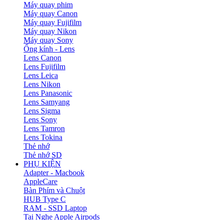
Máy quay phim
Máy quay Canon
Máy quay Fujifilm
Máy quay Nikon
Máy quay Sony
Ống kính - Lens
Lens Canon
Lens Fujifilm
Lens Leica
Lens Nikon
Lens Panasonic
Lens Samyang
Lens Sigma
Lens Sony
Lens Tamron
Lens Tokina
Thẻ nhớ
Thẻ nhớ SD
PHỤ KIỆN
Adapter - Macbook
AppleCare
Bàn Phím và Chuột
HUB Type C
RAM - SSD Laptop
Tai Nghe Apple Airpods