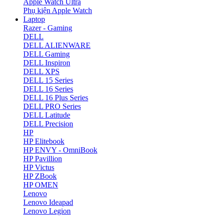
Apple Watch Ultra
Phụ kiện Apple Watch
Laptop
Razer - Gaming
DELL
DELL ALIENWARE
DELL Gaming
DELL Inspiron
DELL XPS
DELL 15 Series
DELL 16 Series
DELL 16 Plus Series
DELL PRO Series
DELL Latitude
DELL Precision
HP
HP Elitebook
HP ENVY - OmniBook
HP Pavillion
HP Victus
HP ZBook
HP OMEN
Lenovo
Lenovo Ideapad
Lenovo Legion