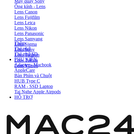
Máy quay Sony
Ống kính - Lens
Lens Canon
Lens Fujifilm
Lens Leica
Lens Nikon
Lens Panasonic
Lens Samyang
Thêm
Lens Sigma
Thẻ nhớ
Lens Sony
Thẻ nhớ SD
Lens Tamron
PHỤ KIỆN
Lens Tokina
Adapter - Macbook
Lens Viltrox
AppleCare
Bàn Phím và Chuột
HUB Type C
RAM - SSD Laptop
Tai Nghe Apple Airpods
HỖ TRỢ