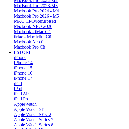
MacBook Pro 2022-M2
MacBook Pro 2023-M3
Macbook Pro 2024 - M4
Macbook Pro 2026 - M5
MAC CPO/Refurbised
Macbook NEO 2026
Macbook - iMac Cũ
iMac - Mac Mini Cũ
Macbook Air cũ
Macbook Pro Cũ
I-STORE
iPhone
IPhone 14
iPhone 15
iPhone 16
iPhone 17
iPad
IPad
iPad Air
iPad Pro
AppleWatch
Apple Watch SE
Apple Watch SE G2
Apple Watch Series 7
Apple Watch Series 8