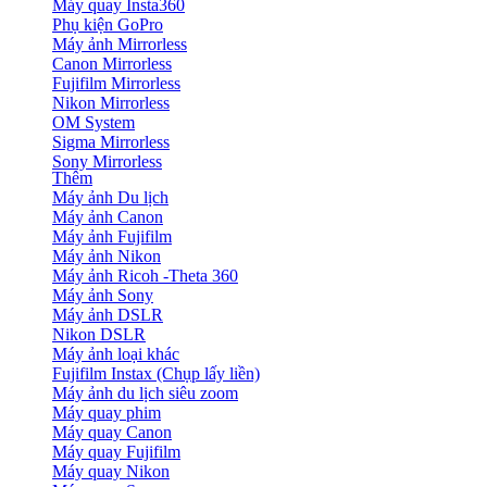
Máy quay Insta360
Phụ kiện GoPro
Máy ảnh Mirrorless
Canon Mirrorless
Fujifilm Mirrorless
Nikon Mirrorless
OM System
Sigma Mirrorless
Sony Mirrorless
Thêm
Máy ảnh Du lịch
Máy ảnh Canon
Máy ảnh Fujifilm
Máy ảnh Nikon
Máy ảnh Ricoh -Theta 360
Máy ảnh Sony
Máy ảnh DSLR
Nikon DSLR
Máy ảnh loại khác
Fujifilm Instax (Chụp lấy liền)
Máy ảnh du lịch siêu zoom
Máy quay phim
Máy quay Canon
Máy quay Fujifilm
Máy quay Nikon