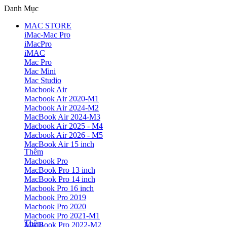
Danh Mục
MAC STORE
iMac-Mac Pro
iMacPro
iMAC
Mac Pro
Mac Mini
Mac Studio
Macbook Air
Macbook Air 2020-M1
Macbook Air 2024-M2
MacBook Air 2024-M3
Macbook Air 2025 - M4
Macbook Air 2026 - M5
MacBook Air 15 inch
Thêm
Macbook Pro
MacBook Pro 13 inch
MacBook Pro 14 inch
Macbook Pro 16 inch
Macbook Pro 2019
Macbook Pro 2020
Macbook Pro 2021-M1
Thêm
MacBook Pro 2022-M2