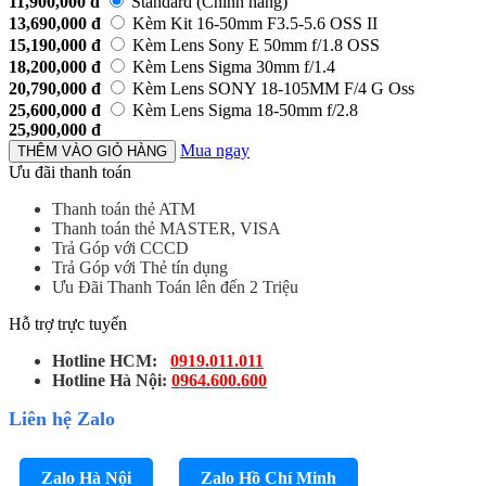
11,900,000
đ
Standard (Chính hãng)
13,690,000
đ
Kèm Kit 16-50mm F3.5-5.6 OSS II
15,190,000
đ
Kèm Lens Sony E 50mm f/1.8 OSS
18,200,000
đ
Kèm Lens Sigma 30mm f/1.4
20,790,000
đ
Kèm Lens SONY 18-105MM F/4 G Oss
25,600,000
đ
Kèm Lens Sigma 18-50mm f/2.8
25,900,000
đ
Mua ngay
THÊM VÀO GIỎ HÀNG
Ưu đãi thanh toán
Thanh toán thẻ ATM
Thanh toán thẻ MASTER, VISA
Trả Góp với CCCD
Trả Góp với Thẻ tín dụng
Ưu Đãi Thanh Toán lên đến 2 Triệu
Hỗ trợ trực tuyến
Hotline HCM:
0919.011.011
Hotline Hà Nội:
0964.600.600
Liên hệ Zalo
Zalo Hà Nội
Zalo Hồ Chí Minh