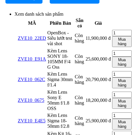
Xem danh sách sản phẩm
Sẵn
MÃ
Phiên Bản
Giá
có
OpenBox -
Còn
ZVE10_22ED
Siêu lướt test
11,900,000
đ
Mua
hàng
vài shot
hàng
Kèm Lens
SONY 18-
Còn
ZVE10_E91A
25,600,000
đ
Mua
105MM F/4
hàng
hàng
G Oss
Kèm Lens
Còn
ZVE10_062C
Sigma 30mm
20,790,000
đ
Mua
hàng
f/1.4
hàng
Kèm Lens
Sony E
Còn
ZVE10_0675
18,200,000
đ
Mua
50mm f/1.8
hàng
hàng
OSS
Kèm Lens
Còn
ZVE10_E4E5
Sigma 18-
25,900,000
đ
Mua
hàng
50mm f/2.8
hàng
Kèm Kit 16-