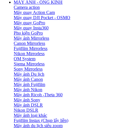
MÁY ẢNH - ỐNG KÍNH
Camera action
Máy quay Action Cam
Máy quay DJI Pocket - OSMO
Máy quay GoPro
Máy quay Insta360
Phụ kiện GoPro
Máy ảnh Mirrorless
Canon Mirrorless
Fujifilm Mirrorless
Nikon Mirrorless
OM System
Sigma Mirrorless
Sony Mirrorless
Máy ảnh Du lịch
Máy ảnh Canon
Máy ảnh Fujifilm
Máy ảnh Nikon
Máy ảnh Ricoh -Theta 360
Máy ảnh Sony
Máy ảnh DSLR
Nikon DSLR
Máy ảnh loại khác
Fujifilm Instax (Chụp lấy liền)
Máy ảnh du lịch siêu zoom