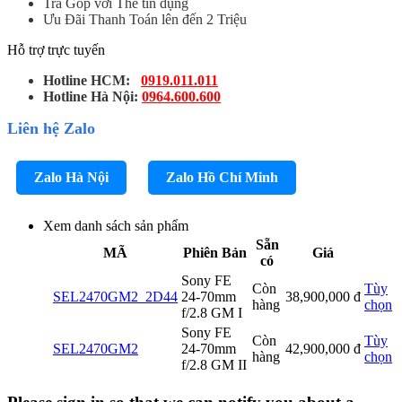
Trả Góp với Thẻ tín dụng
Ưu Đãi Thanh Toán lên đến 2 Triệu
Hỗ trợ trực tuyến
Hotline HCM:
0919.011.011
Hotline Hà Nội:
0964.600.600
Liên hệ Zalo
Zalo Hà Nội
Zalo Hồ Chí Minh
Xem danh sách sản phẩm
Sẵn
MÃ
Phiên Bản
Giá
có
Sony FE
Còn
Tùy
SEL2470GM2_2D44
24-70mm
38,900,000
đ
hàng
chọn
f/2.8 GM I
Sony FE
Còn
Tùy
SEL2470GM2
24-70mm
42,900,000
đ
hàng
chọn
f/2.8 GM II