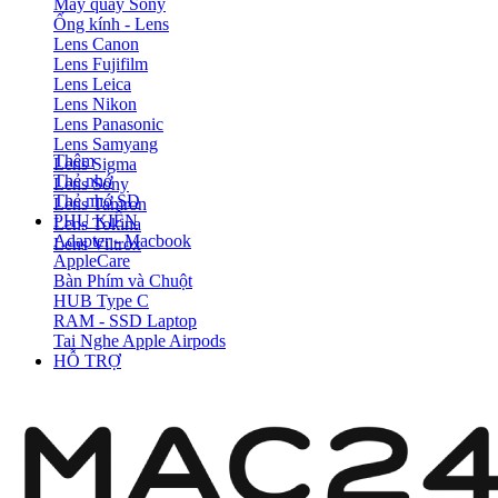
Máy quay Sony
Ống kính - Lens
Lens Canon
Lens Fujifilm
Lens Leica
Lens Nikon
Lens Panasonic
Lens Samyang
Thêm
Lens Sigma
Thẻ nhớ
Lens Sony
Thẻ nhớ SD
Lens Tamron
PHỤ KIỆN
Lens Tokina
Adapter - Macbook
Lens Viltrox
AppleCare
Bàn Phím và Chuột
HUB Type C
RAM - SSD Laptop
Tai Nghe Apple Airpods
HỖ TRỢ