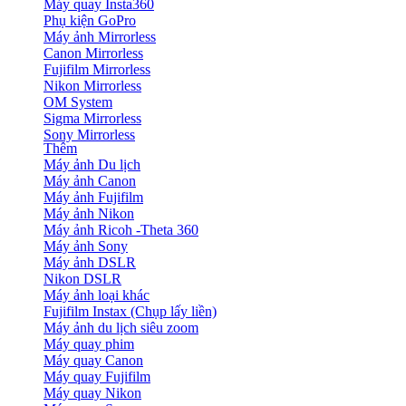
Máy quay Insta360
Phụ kiện GoPro
Máy ảnh Mirrorless
Canon Mirrorless
Fujifilm Mirrorless
Nikon Mirrorless
OM System
Sigma Mirrorless
Sony Mirrorless
Thêm
Máy ảnh Du lịch
Máy ảnh Canon
Máy ảnh Fujifilm
Máy ảnh Nikon
Máy ảnh Ricoh -Theta 360
Máy ảnh Sony
Máy ảnh DSLR
Nikon DSLR
Máy ảnh loại khác
Fujifilm Instax (Chụp lấy liền)
Máy ảnh du lịch siêu zoom
Máy quay phim
Máy quay Canon
Máy quay Fujifilm
Máy quay Nikon