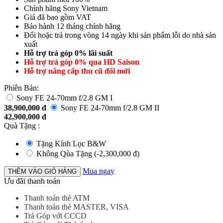
Chính hãng Sony Vietnam
Giá đã bao gồm VAT
Bảo hành 12 tháng chính hãng
Đổi hoặc trả trong vòng 14 ngày khi sản phẩm lỗi do nhà sản
xuất
Hỗ trợ trả góp 0% lãi suất
Hỗ trợ trả góp 0% qua HD Saison
Hỗ trợ nâng cấp thu cũ đổi mới
Phiên Bản:
Sony FE 24-70mm f/2.8 GM I
38,900,000
đ
Sony FE 24-70mm f/2.8 GM II
42,900,000
đ
Quà Tặng
:
Tặng Kính Lọc B&W
Không Qùa Tặng (-
2,300,000
đ
)
Mua ngay
THÊM VÀO GIỎ HÀNG
Ưu đãi thanh toán
Thanh toán thẻ ATM
Thanh toán thẻ MASTER, VISA
Trả Góp với CCCD