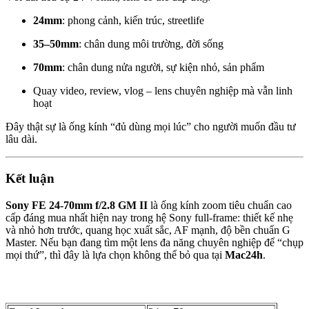
24mm
: phong cảnh, kiến trúc, streetlife
35–50mm
: chân dung môi trường, đời sống
70mm
: chân dung nửa người, sự kiện nhỏ, sản phẩm
Quay video, review, vlog – lens chuyên nghiệp mà vẫn linh
hoạt
Đây thật sự là ống kính “đủ dùng mọi lúc” cho người muốn đầu tư
lâu dài.
Kết luận
Sony FE 24-70mm f/2.8 GM II
là ống kính zoom tiêu chuẩn cao
cấp đáng mua nhất hiện nay trong hệ Sony full-frame: thiết kế nhẹ
và nhỏ hơn trước, quang học xuất sắc, AF mạnh, độ bền chuẩn G
Master. Nếu bạn đang tìm một lens đa năng chuyên nghiệp để “chụp
mọi thứ”, thì đây là lựa chọn không thể bỏ qua tại
Mac24h
.