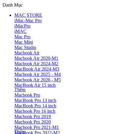
Danh Mục
MAC STORE
iMac-Mac Pro
iMacPro
iMAC
Mac Pro
Mac Mini
Mac Studio
Macbook Air
Macbook Air 2020-M1
Macbook Air 2024-M2
MacBook Air 2024-M3
Macbook Air 2025 - M4
Macbook Air 2026 - M5
MacBook Air 15 inch
Thêm
Macbook Pro
MacBook Pro 13 inch
MacBook Pro 14 inch
Macbook Pro 16 inch
Macbook Pro 2019
Macbook Pro 2020
Macbook Pro 2021-M1
Thêm
MacBook Pro 2022-M2