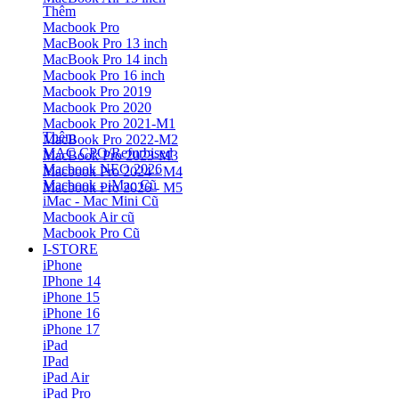
Thêm
Macbook Pro
MacBook Pro 13 inch
MacBook Pro 14 inch
Macbook Pro 16 inch
Macbook Pro 2019
Macbook Pro 2020
Macbook Pro 2021-M1
Thêm
MacBook Pro 2022-M2
MAC CPO/Refurbised
MacBook Pro 2023-M3
Macbook NEO 2026
Macbook Pro 2024 - M4
Macbook - iMac Cũ
Macbook Pro 2026 - M5
iMac - Mac Mini Cũ
Macbook Air cũ
Macbook Pro Cũ
I-STORE
iPhone
IPhone 14
iPhone 15
iPhone 16
iPhone 17
iPad
IPad
iPad Air
iPad Pro