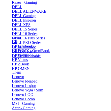
Razer - Gaming
DELL
DELL ALIENWARE
DELL Gaming
DELL Inspiron
DELL XPS
DELL 15 Series
DELL 16 Series
Thêm
DELL 16 Plus Series
HP
DELL PRO Series
HP Elitebook
DELL Latitude
HP ENVY - OmniBook
DELL Precision
HP Pavillion
DELL Detachable
HP Victus
HP ZBook
HP OMEN
Thêm
Lenovo
Lenovo Ideapad
Lenovo Legion
Lenovo Yoga / Slim
Lenovo LOQ
Lenovo Lecoo
MSI - Gaming
Acer - Gaming