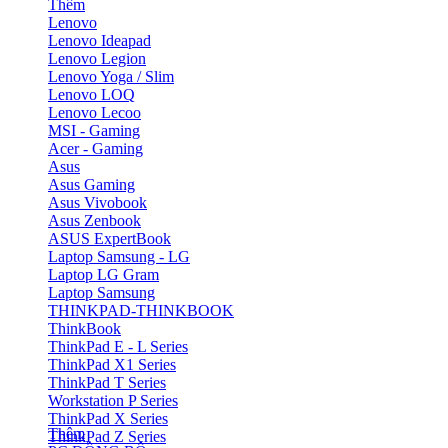
Thêm
Lenovo
Lenovo Ideapad
Lenovo Legion
Lenovo Yoga / Slim
Lenovo LOQ
Lenovo Lecoo
MSI - Gaming
Acer - Gaming
Asus
Asus Gaming
Asus Vivobook
Asus Zenbook
ASUS ExpertBook
Laptop Samsung - LG
Laptop LG Gram
Laptop Samsung
THINKPAD-THINKBOOK
ThinkBook
ThinkPad E - L Series
ThinkPad X1 Series
ThinkPad T Series
Workstation P Series
ThinkPad X Series
Thêm
ThinkPad Z Series