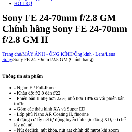
HỖ TRỢ
Sony FE 24-70mm f/2.8 GM
Chính hãng Sony FE 24-70mm
f/2.8 GM II
Trang chủ
/
MÁY ẢNH - ỐNG KÍNH
/
Ống kính - Lens
/
Lens
Sony
/
Sony FE 24-70mm f/2.8 GM (Chính hãng)
Thông tin sản phẩm
- Ngàm E / Full-frame
- Khẩu độ: f/2.8 đến f/22
- Phiên bản II nhẹ hơn 22%, nhỏ hơn 18% so với phiên bản
trước
- Gồm các thấu kính XA và Super ED
- Lớp phủ Nano AR Coating II, fluorine
- 4 động cơ lấy nét tự động tuyến tính cực động XD, cơ chế
lấy nét nổi
- Nút declick, nút khóa, nút gạt chỉnh độ mượt khi zoom