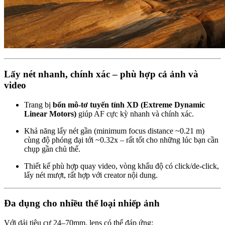
Lấy nét nhanh, chính xác – phù hợp cả ảnh và
video
Trang bị
bốn mô-tơ tuyến tính XD (Extreme Dynamic
Linear Motors)
giúp AF cực kỳ nhanh và chính xác.
Khả năng lấy nét gần (minimum focus distance ~0.21 m)
cùng độ phóng đại tới ~0.32x – rất tốt cho những lúc bạn cần
chụp gần chủ thể.
Thiết kế phù hợp quay video, vòng khẩu độ có click/de-click,
lấy nét mượt, rất hợp với creator nội dung.
Đa dụng cho nhiều thể loại nhiếp ảnh
Với dải tiêu cự 24–70mm, lens có thể đáp ứng: