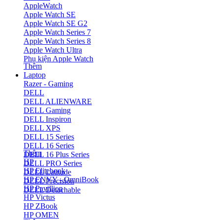
AppleWatch
Apple Watch SE
Apple Watch SE G2
Apple Watch Series 7
Apple Watch Series 8
Apple Watch Ultra
Phụ kiện Apple Watch
Thêm
Laptop
Razer - Gaming
DELL
DELL ALIENWARE
DELL Gaming
DELL Inspiron
DELL XPS
DELL 15 Series
DELL 16 Series
Thêm
DELL 16 Plus Series
HP
DELL PRO Series
HP Elitebook
DELL Latitude
HP ENVY - OmniBook
DELL Precision
HP Pavillion
DELL Detachable
HP Victus
HP ZBook
HP OMEN