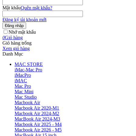
Mật khẩu
Quên mật khẩu?
Đăng ký tài khoản mới
Đăng nhập
Nhớ mật khẩu
0
Giỏ hàng
Giỏ hàng trống
Xem giỏ hàng
Danh Mục
MAC STORE
iMac-Mac Pro
iMacPro
iMAC
Mac Pro
Mac Mini
Mac Studio
Macbook Air
Macbook Air 2020-M1
Macbook Air 2024-M2
MacBook Air 2024-M3
Macbook Air 2025 - M4
Macbook Air 2026 - M5
MacBook Air 15 inch