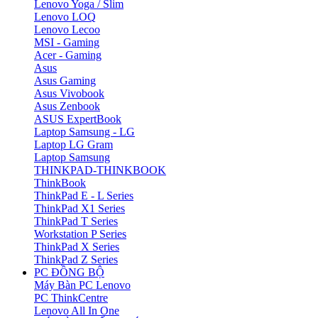
Lenovo Yoga / Slim
Lenovo LOQ
Lenovo Lecoo
MSI - Gaming
Acer - Gaming
Asus
Asus Gaming
Asus Vivobook
Asus Zenbook
ASUS ExpertBook
Laptop Samsung - LG
Laptop LG Gram
Laptop Samsung
THINKPAD-THINKBOOK
ThinkBook
ThinkPad E - L Series
ThinkPad X1 Series
ThinkPad T Series
Workstation P Series
ThinkPad X Series
ThinkPad Z Series
PC ĐỒNG BỘ
Máy Bàn PC Lenovo
PC ThinkCentre
Lenovo All In One