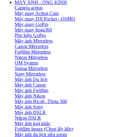
MÁY ẢNH - ỐNG KÍNH
Camera action
Máy quay Action Cam
Máy quay DJI Pocket - OSMO
Máy quay GoPro
Máy quay Insta360
Phụ kiện GoPro
Máy ảnh Mirrorless
Canon Mirrorless
Fujifilm Mirrorless
Nikon Mirrorless
OM System
Sigma Mirrorless
Sony Mirrorless
Máy ảnh Du lịch
Máy ảnh Canon
Máy ảnh Fujifilm
Máy ảnh Nikon
Máy ảnh Ricoh -Theta 360
Máy ảnh Sony
Máy ảnh DSLR
Nikon DSLR
Máy ảnh loại khác
Fujifilm Instax (Chụp lấy liền)
Máy ảnh du lịch siêu zoom