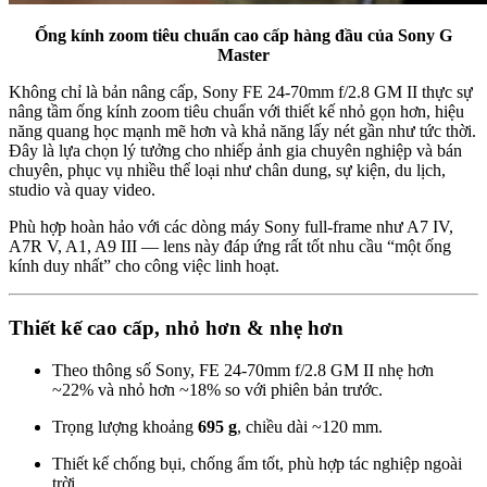
Ống kính zoom tiêu chuẩn cao cấp hàng đầu của Sony G
Master
Không chỉ là bản nâng cấp, Sony FE 24-70mm f/2.8 GM II thực sự
nâng tầm ống kính zoom tiêu chuẩn với thiết kế nhỏ gọn hơn, hiệu
năng quang học mạnh mẽ hơn và khả năng lấy nét gần như tức thời.
Đây là lựa chọn lý tưởng cho nhiếp ảnh gia chuyên nghiệp và bán
chuyên, phục vụ nhiều thể loại như chân dung, sự kiện, du lịch,
studio và quay video.
Phù hợp hoàn hảo với các dòng máy Sony full-frame như A7 IV,
A7R V, A1, A9 III — lens này đáp ứng rất tốt nhu cầu “một ống
kính duy nhất” cho công việc linh hoạt.
Thiết kế cao cấp, nhỏ hơn & nhẹ hơn
Theo thông số Sony, FE 24-70mm f/2.8 GM II nhẹ hơn
~22% và nhỏ hơn ~18% so với phiên bản trước.
Trọng lượng khoảng
695 g
, chiều dài ~120 mm.
Thiết kế chống bụi, chống ẩm tốt, phù hợp tác nghiệp ngoài
trời.