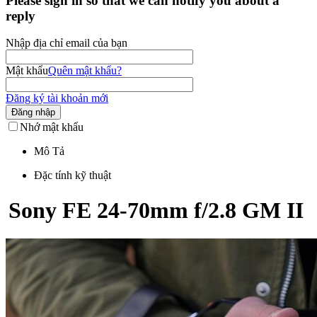
Please sign in so that we can notify you about a
reply
Nhập địa chỉ email của bạn
Mật khẩu
Quên mật khẩu?
Đăng ký tài khoản mới
Đăng nhập
Nhớ mật khẩu
Mô Tả
Đặc tính kỹ thuật
Sony FE 24-70mm f/2.8 GM II