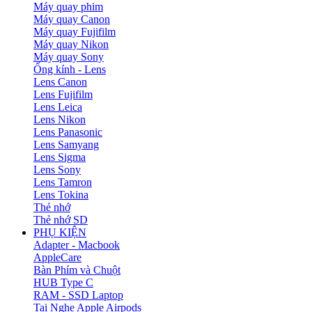
Máy quay phim
Máy quay Canon
Máy quay Fujifilm
Máy quay Nikon
Máy quay Sony
Ống kính - Lens
Lens Canon
Lens Fujifilm
Lens Leica
Lens Nikon
Lens Panasonic
Lens Samyang
Lens Sigma
Lens Sony
Lens Tamron
Lens Tokina
Thẻ nhớ
Thẻ nhớ SD
PHỤ KIỆN
Adapter - Macbook
AppleCare
Bàn Phím và Chuột
HUB Type C
RAM - SSD Laptop
Tai Nghe Apple Airpods