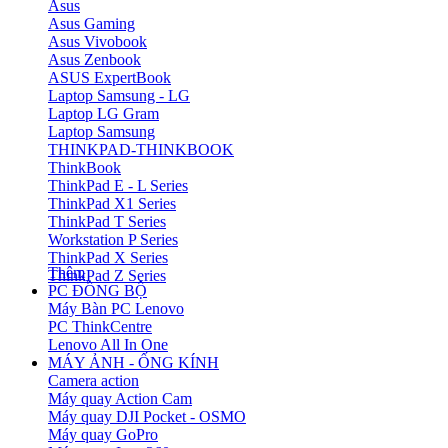
Asus
Asus Gaming
Asus Vivobook
Asus Zenbook
ASUS ExpertBook
Laptop Samsung - LG
Laptop LG Gram
Laptop Samsung
THINKPAD-THINKBOOK
ThinkBook
ThinkPad E - L Series
ThinkPad X1 Series
ThinkPad T Series
Workstation P Series
ThinkPad X Series
Thêm
ThinkPad Z Series
PC ĐỒNG BỘ
Máy Bàn PC Lenovo
PC ThinkCentre
Lenovo All In One
MÁY ẢNH - ỐNG KÍNH
Camera action
Máy quay Action Cam
Máy quay DJI Pocket - OSMO
Máy quay GoPro