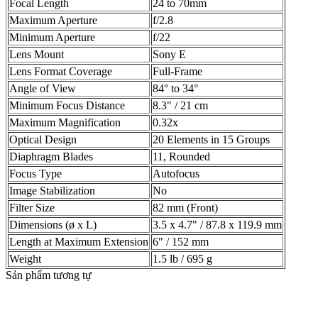
Focal Length
24 to 70mm
Maximum Aperture
f/2.8
Minimum Aperture
f/22
Lens Mount
Sony E
Lens Format Coverage
Full-Frame
Angle of View
84° to 34°
Minimum Focus Distance
8.3" / 21 cm
Maximum Magnification
0.32x
Optical Design
20 Elements in 15 Groups
Diaphragm Blades
11, Rounded
Focus Type
Autofocus
Image Stabilization
No
Filter Size
82 mm (Front)
Dimensions (ø x L)
3.5 x 4.7" / 87.8 x 119.9 mm
Length at Maximum Extension
6" / 152 mm
Weight
1.5 lb / 695 g
Sản phẩm tương tự