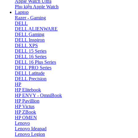
Apple Watch Ultra
Phụ kiện Apple Watch
Laptop
Razer - Gaming
DELL
DELL ALIENWARE
DELL Gaming
DELL Inspiron
DELL XPS
DELL 15 Series
DELL 16 Series
DELL 16 Plus Series
DELL PRO Series
DELL Latitude
DELL Precision
HP
HP Elitebook
HP ENVY - OmniBook
HP Pavillion
HP Victus
HP ZBook
HP OMEN
Lenovo
Lenovo Ideapad
Lenovo Legion