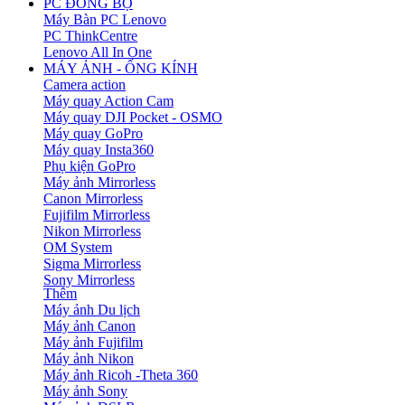
PC ĐỒNG BỘ
Máy Bàn PC Lenovo
PC ThinkCentre
Lenovo All In One
MÁY ẢNH - ỐNG KÍNH
Camera action
Máy quay Action Cam
Máy quay DJI Pocket - OSMO
Máy quay GoPro
Máy quay Insta360
Phụ kiện GoPro
Máy ảnh Mirrorless
Canon Mirrorless
Fujifilm Mirrorless
Nikon Mirrorless
OM System
Sigma Mirrorless
Sony Mirrorless
Thêm
Máy ảnh Du lịch
Máy ảnh Canon
Máy ảnh Fujifilm
Máy ảnh Nikon
Máy ảnh Ricoh -Theta 360
Máy ảnh Sony