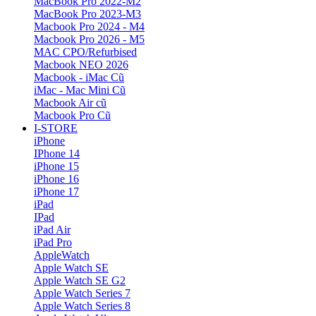
MacBook Pro 2022-M2
MacBook Pro 2023-M3
Macbook Pro 2024 - M4
Macbook Pro 2026 - M5
MAC CPO/Refurbised
Macbook NEO 2026
Macbook - iMac Cũ
iMac - Mac Mini Cũ
Macbook Air cũ
Macbook Pro Cũ
I-STORE
iPhone
IPhone 14
iPhone 15
iPhone 16
iPhone 17
iPad
IPad
iPad Air
iPad Pro
AppleWatch
Apple Watch SE
Apple Watch SE G2
Apple Watch Series 7
Apple Watch Series 8