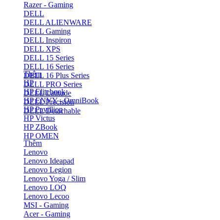
Razer - Gaming
DELL
DELL ALIENWARE
DELL Gaming
DELL Inspiron
DELL XPS
DELL 15 Series
DELL 16 Series
Thêm
DELL 16 Plus Series
HP
DELL PRO Series
HP Elitebook
DELL Latitude
HP ENVY - OmniBook
DELL Precision
HP Pavillion
DELL Detachable
HP Victus
HP ZBook
HP OMEN
Thêm
Lenovo
Lenovo Ideapad
Lenovo Legion
Lenovo Yoga / Slim
Lenovo LOQ
Lenovo Lecoo
MSI - Gaming
Acer - Gaming