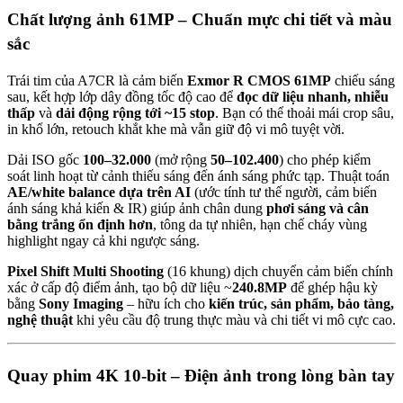
Chất lượng ảnh 61MP – Chuẩn mực chi tiết và màu
sắc
Trái tim của A7CR là cảm biến
Exmor R CMOS 61MP
chiếu sáng
sau, kết hợp lớp dây đồng tốc độ cao để
đọc dữ liệu nhanh, nhiễu
thấp
và
dải động rộng tới ~15 stop
. Bạn có thể thoải mái crop sâu,
in khổ lớn, retouch khắt khe mà vẫn giữ độ vi mô tuyệt vời.
Dải ISO gốc
100–32.000
(mở rộng
50–102.400
) cho phép kiểm
soát linh hoạt từ cảnh thiếu sáng đến ánh sáng phức tạp. Thuật toán
AE/white balance dựa trên AI
(ước tính tư thế người, cảm biến
ánh sáng khả kiến & IR) giúp ảnh chân dung
phơi sáng và cân
bằng trắng ổn định hơn
, tông da tự nhiên, hạn chế cháy vùng
highlight ngay cả khi ngược sáng.
Pixel Shift Multi Shooting
(16 khung) dịch chuyển cảm biến chính
xác ở cấp độ điểm ảnh, tạo bộ dữ liệu ~
240.8MP
để ghép hậu kỳ
bằng
Sony Imaging
– hữu ích cho
kiến trúc, sản phẩm, bảo tàng,
nghệ thuật
khi yêu cầu độ trung thực màu và chi tiết vi mô cực cao.
Quay phim 4K 10-bit – Điện ảnh trong lòng bàn tay