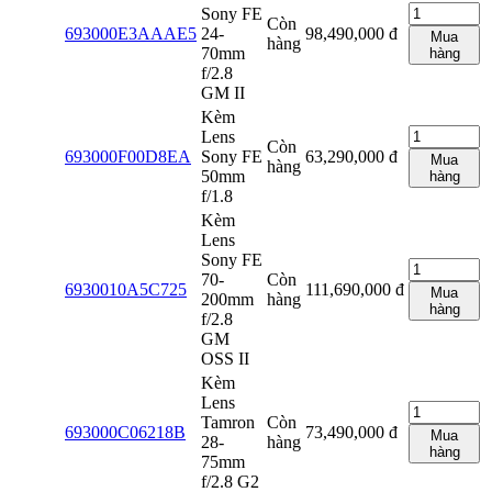
Sony FE
Còn
693000E3AAAE5
24-
98,490,000
đ
Mua
hàng
70mm
hàng
f/2.8
GM II
Kèm
Lens
Còn
693000F00D8EA
Sony FE
63,290,000
đ
Mua
hàng
50mm
hàng
f/1.8
Kèm
Lens
Sony FE
70-
Còn
6930010A5C725
111,690,000
đ
Mua
200mm
hàng
hàng
f/2.8
GM
OSS II
Kèm
Lens
Tamron
Còn
693000C06218B
73,490,000
đ
Mua
28-
hàng
hàng
75mm
f/2.8 G2