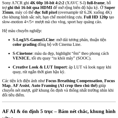
Sony A7CR ghi
4K 60p 10-bit 4:2:2
(XAVC S-I)
full-frame
, hỗ
trợ
ghi thô 16-bit qua HDMI
để mở rộng biên độ hậu kỳ. Ở
Super
35mm
, máy có thể
đọc full pixel
(oversample từ 6.2K xuống 4K)
cho khung hình sắc nét, hạn chế moiré/răng cưa.
Full HD 120p
tạo
slow-motion 4×/5× mượt mà cho vlog, sport hay quảng cáo.
Hệ màu chuyên nghiệp:
S-Log3/S-Gamut3.Cine
: mở dải tương phản, thuận tiện
color grading
đồng bộ với Cinema Line.
S-Cinetone
: màu da đẹp, highlight “êm” theo phong cách
VENICE
, tối ưu quay “ra khỏi máy” (SOOC).
Creative Look & LUT Import
: áp LUT và look ngay khi
quay, rút ngắn thời gian hậu kỳ.
Các tiện ích điện ảnh như
Focus Breathing Compensation
,
Focus
Map
,
AF Assist
,
Auto Framing (AI crop theo chủ thể)
giúp
chuyển nét mượt, giữ khung ổn định và thống nhất trường nhìn khi
đổi tiêu điểm.
AF AI & ổn định 5 trục – Bám nét chắc, khung hình