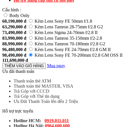
Hỗ trợ nâng cấp thu cũ đổi mới
Cấu hình :
Body Only
68,190,000
đ
Kèm Lens Sony FE 50mm f/1.8
63,290,000
đ
Kèm Lens Tamron 28-75mm f/2.8 G2
73,490,000
đ
Kèm Lens Sigma 24-70mm f/2.8 II
83,990,000
đ
Kèm Lens Tamron 35-150mm f/2-2.8
88,990,000
đ
Kèm Lens Tamron 70-180mm f/2.8 G2
96,480,000
đ
Kèm Lens Sony FE 24-70mm f/2.8 GM II
98,490,000
đ
Kèm Lens Sony FE 70-200mm f/2.8 GM OSS II
111,690,000
đ
Mua ngay
THÊM VÀO GIỎ HÀNG
Ưu đãi thanh toán
Thanh toán thẻ ATM
Thanh toán thẻ MASTER, VISA
Trả Góp với CCCD
Trả Góp với Thẻ tín dụng
Ưu Đãi Thanh Toán lên đến 2 Triệu
Hỗ trợ trực tuyến
Hotline HCM:
0919.011.011
Hotline Hà Nội:
0964.600.600