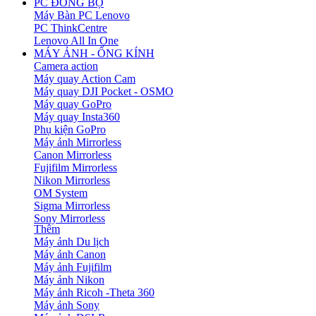
PC ĐỒNG BỘ
Máy Bàn PC Lenovo
PC ThinkCentre
Lenovo All In One
MÁY ẢNH - ỐNG KÍNH
Camera action
Máy quay Action Cam
Máy quay DJI Pocket - OSMO
Máy quay GoPro
Máy quay Insta360
Phụ kiện GoPro
Máy ảnh Mirrorless
Canon Mirrorless
Fujifilm Mirrorless
Nikon Mirrorless
OM System
Sigma Mirrorless
Sony Mirrorless
Thêm
Máy ảnh Du lịch
Máy ảnh Canon
Máy ảnh Fujifilm
Máy ảnh Nikon
Máy ảnh Ricoh -Theta 360
Máy ảnh Sony