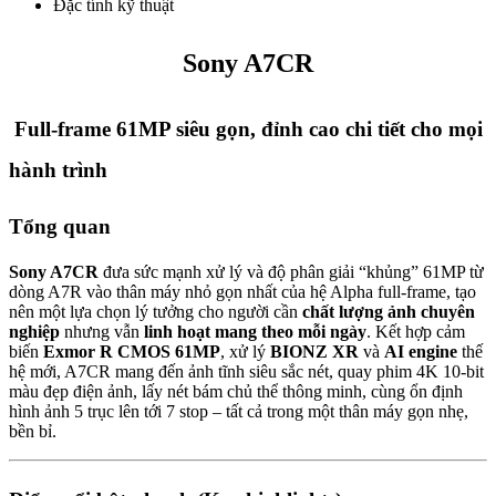
Đặc tính kỹ thuật
Sony A7CR
Full-frame 61MP siêu gọn, đỉnh cao chi tiết cho mọi
hành trình
Tổng quan
Sony A7CR
đưa sức mạnh xử lý và độ phân giải “khủng” 61MP từ
dòng A7R vào thân máy nhỏ gọn nhất của hệ Alpha full-frame, tạo
nên một lựa chọn lý tưởng cho người cần
chất lượng ảnh chuyên
nghiệp
nhưng vẫn
linh hoạt mang theo mỗi ngày
. Kết hợp cảm
biến
Exmor R CMOS 61MP
, xử lý
BIONZ XR
và
AI engine
thế
hệ mới, A7CR mang đến ảnh tĩnh siêu sắc nét, quay phim 4K 10-bit
màu đẹp điện ảnh, lấy nét bám chủ thể thông minh, cùng ổn định
hình ảnh 5 trục lên tới 7 stop – tất cả trong một thân máy gọn nhẹ,
bền bỉ.