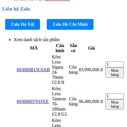
Liên hệ Zalo
Zalo Hà Nội
Zalo Hồ Chí Minh
Xem danh sách sản phẩm
Cấu
Sẵn
MÃ
Giá
hình
có
Kèm
Lens
Sigma
Còn
693000B15C6AB
83,990,000
đ
Mua
24-
hàng
hàng
70mm
f/2.8 II
Kèm
Lens
Tamron
Còn
693000D701FEE
96,480,000
đ
Mua
70-
hàng
hàng
180mm
f/2.8 G2
Kèm
Lens