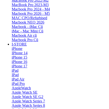
MacBook Pro 2022-M2
MacBook Pro 2023-M3
Macbook Pro 2024 - M4
Macbook Pro 2026 - M5
MAC CPO/Refurbised
Macbook NEO 2026
Macbook - iMac Cũ
iMac - Mac Mini Cũ
Macbook Air cũ
Macbook Pro Cũ
I-STORE
iPhone
IPhone 14
iPhone 15
iPhone 16
iPhone 17
iPad
IPad
iPad Air
iPad Pro
AppleWatch
Apple Watch SE
Apple Watch SE G2
Apple Watch Series 7
Apple Watch Series 8