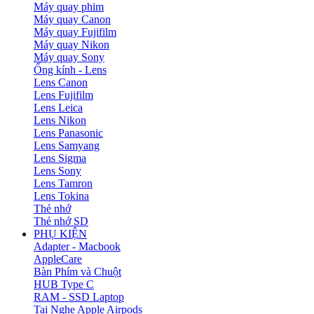
Máy quay phim
Máy quay Canon
Máy quay Fujifilm
Máy quay Nikon
Máy quay Sony
Ống kính - Lens
Lens Canon
Lens Fujifilm
Lens Leica
Lens Nikon
Lens Panasonic
Lens Samyang
Lens Sigma
Lens Sony
Lens Tamron
Lens Tokina
Thẻ nhớ
Thẻ nhớ SD
PHỤ KIỆN
Adapter - Macbook
AppleCare
Bàn Phím và Chuột
HUB Type C
RAM - SSD Laptop
Tai Nghe Apple Airpods