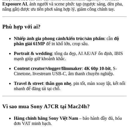
Exposure AI
, ảnh người và scene phức tạp (ngược sáng, đèn pha,
nắng gắt) được ưu tiên phơi sáng hợp lý, giảm công chỉnh tay.
Phù hợp với ai?
Nhiếp ảnh gia phong cảnh/kiến trúc/sản phẩm
: cần
độ
phân giải 61MP
để in khổ lớn, crop sâu.
Portrait & wedding
: tông da đẹp, AI AE/AF ổn định, IBIS
mạnh giúp giữ khoảnh khắc.
Content creator/vlogger/filmmaker
:
4K 60p 10-bit
, S-
Cinetone, livestream USB-C, âm thanh chuyên nghiệp.
Travel & street
:
thân gọn nhẹ
, pin tốt, màn xoay lật, kết nối
nhanh để đăng tải tại chỗ.
Vì sao mua Sony A7CR tại Mac24h?
Hàng chính hãng Sony Việt Nam
– bảo hành đầy đủ, hóa
đơn VAT minh bạch.