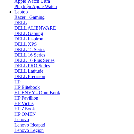
Apple Watch Ultra
Phụ kiện Apple Watch
Laptop
Razer - Gaming
DELL
DELL ALIENWARE
DELL Gaming
DELL Inspiron
DELL XPS
DELL 15 Series
DELL 16 Series
DELL 16 Plus Series
DELL PRO Series
DELL Latitude
DELL Precision
HP
HP Elitebook
HP ENVY - OmniBook
HP Pavillion
HP Victus
HP ZBook
HP OMEN
Lenovo
Lenovo Ideapad
Lenovo Legion