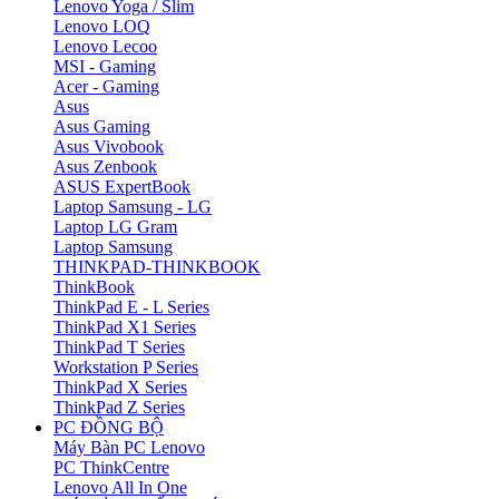
Lenovo Yoga / Slim
Lenovo LOQ
Lenovo Lecoo
MSI - Gaming
Acer - Gaming
Asus
Asus Gaming
Asus Vivobook
Asus Zenbook
ASUS ExpertBook
Laptop Samsung - LG
Laptop LG Gram
Laptop Samsung
THINKPAD-THINKBOOK
ThinkBook
ThinkPad E - L Series
ThinkPad X1 Series
ThinkPad T Series
Workstation P Series
ThinkPad X Series
ThinkPad Z Series
PC ĐỒNG BỘ
Máy Bàn PC Lenovo
PC ThinkCentre
Lenovo All In One