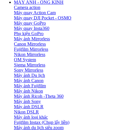
MÁY ẢNH - ỐNG KÍNH
Camera action
Máy quay Action Cam
Máy quay DJI Pocket - OSMO
Máy quay GoPro
Máy quay Insta360
Phụ kiện GoPro
Máy ảnh Mirrorless
Canon Mirrorless
Fujifilm Mirrorless
Nikon Mirrorless
OM System
Sigma Mirrorless
Sony Mirrorless
Máy ảnh Du lịch
Máy ảnh Canon
Máy ảnh Fujifilm
Máy ảnh Nikon
Máy ảnh Ricoh -Theta 360
Máy ảnh Sony
Máy ảnh DSLR
Nikon DSLR
Máy ảnh loại khác
Fujifilm Instax (Chụp lấy liền)
Máy ảnh du lịch siêu zoom