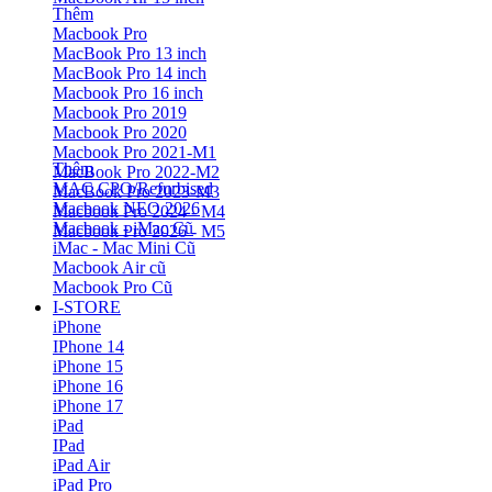
Thêm
Macbook Pro
MacBook Pro 13 inch
MacBook Pro 14 inch
Macbook Pro 16 inch
Macbook Pro 2019
Macbook Pro 2020
Macbook Pro 2021-M1
Thêm
MacBook Pro 2022-M2
MAC CPO/Refurbised
MacBook Pro 2023-M3
Macbook NEO 2026
Macbook Pro 2024 - M4
Macbook - iMac Cũ
Macbook Pro 2026 - M5
iMac - Mac Mini Cũ
Macbook Air cũ
Macbook Pro Cũ
I-STORE
iPhone
IPhone 14
iPhone 15
iPhone 16
iPhone 17
iPad
IPad
iPad Air
iPad Pro