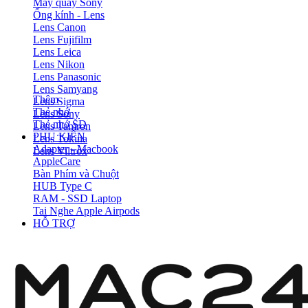
Máy quay Sony
Ống kính - Lens
Lens Canon
Lens Fujifilm
Lens Leica
Lens Nikon
Lens Panasonic
Lens Samyang
Thêm
Lens Sigma
Thẻ nhớ
Lens Sony
Thẻ nhớ SD
Lens Tamron
PHỤ KIỆN
Lens Tokina
Adapter - Macbook
Lens Viltrox
AppleCare
Bàn Phím và Chuột
HUB Type C
RAM - SSD Laptop
Tai Nghe Apple Airpods
HỖ TRỢ