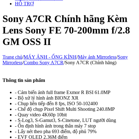
HỖ TRỢ
Sony A7CR Chính hãng Kèm
Lens Sony FE 70-200mm f/2.8
GM OSS II
Trang chủ
/
MÁY ẢNH - ỐNG KÍNH
/
Máy ảnh Mirrorless
/
Sony
Mirrorless
/
Combo Sony A7CR
/
Sony A7CR (Chính hãng)
Thông tin sản phẩm
- Cảm biến ảnh full frame Exmor R BSI 61.0MP
- Bộ xử lý hình ảnh BIONZ XR
- Chụp liên tiếp đến 8 fps, ISO 50-102400
- Chế độ chụp Pixel Shift Multi Shooting 240.8MP
- Quay video 4K60p 10bit
- S-Log3, S-Gamut3, S-Cinetone, LUT người dùng
- Ổn định hình ảnh trong thân máy 7 stop
- Lấy nét theo pha 693 điểm, độ phủ 79%
- EVF OLED 2.36M điểm