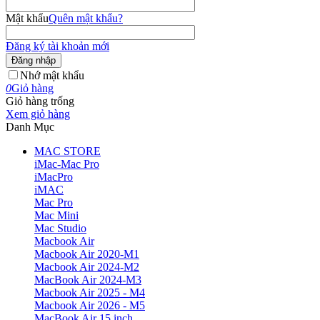
Mật khẩu
Quên mật khẩu?
Đăng ký tài khoản mới
Đăng nhập
Nhớ mật khẩu
0
Giỏ hàng
Giỏ hàng trống
Xem giỏ hàng
Danh Mục
MAC STORE
iMac-Mac Pro
iMacPro
iMAC
Mac Pro
Mac Mini
Mac Studio
Macbook Air
Macbook Air 2020-M1
Macbook Air 2024-M2
MacBook Air 2024-M3
Macbook Air 2025 - M4
Macbook Air 2026 - M5
MacBook Air 15 inch