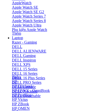
AppleWatch
Apple Watch SE
Apple Watch SE G2
Apple Watch Series 7
Apple Watch Series 8
Apple Watch Ultra
Phụ kiện Apple Watch
Thêm
Laptop
Razer - Gaming
DELL
DELL ALIENWARE
DELL Gaming
DELL Inspiron
DELL XPS
DELL 15 Series
DELL 16 Series
Thêm
DELL 16 Plus Series
HP
DELL PRO Series
HP Elitebook
DELL Latitude
HP ENVY - OmniBook
DELL Precision
HP Pavillion
DELL Detachable
HP Victus
HP ZBook
HP OMEN