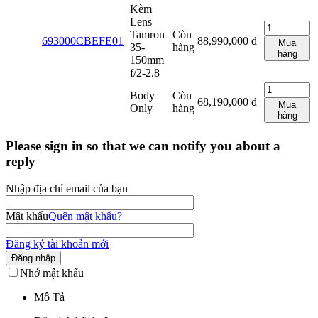
Kèm
Lens
Tamron
Còn
693000CBEFE01
88,990,000
đ
Mua
35-
hàng
hàng
150mm
f/2-2.8
Body
Còn
68,190,000
đ
Mua
Only
hàng
hàng
Please sign in so that we can notify you about a
reply
Nhập địa chỉ email của bạn
Mật khẩu
Quên mật khẩu?
Đăng ký tài khoản mới
Đăng nhập
Nhớ mật khẩu
Mô Tả