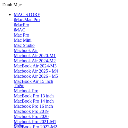
Danh Mục
MAC STORE
iMac-Mac Pro
iMacPro
iMAC
Mac Pro
Mac Mini
Mac Studio
Macbook Air
Macbook Air 2020-M1
Macbook Air 2024-M2
MacBook Air 2024-M3
Macbook Air 2025 - M4
Macbook Air 2026 - M5
MacBook Air 15 inch
Thêm
Macbook Pro
MacBook Pro 13 inch
MacBook Pro 14 inch
Macbook Pro 16 inch
Macbook Pro 2019
Macbook Pro 2020
Macbook Pro 2021-M1
Thêm
MacBook Pro 2022-M2