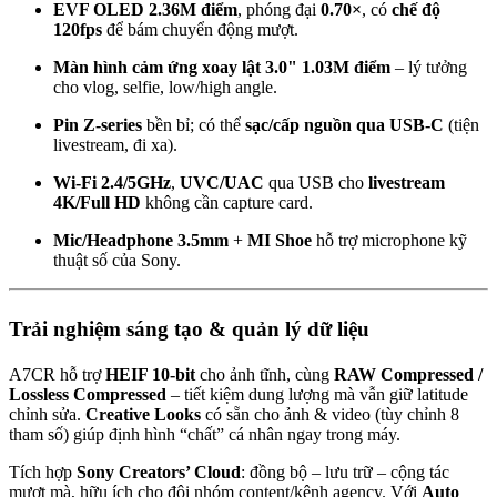
EVF OLED 2.36M điểm
, phóng đại
0.70×
, có
chế độ
120fps
để bám chuyển động mượt.
Màn hình cảm ứng xoay lật 3.0" 1.03M điểm
– lý tưởng
cho vlog, selfie, low/high angle.
Pin Z-series
bền bỉ; có thể
sạc/cấp nguồn qua USB-C
(tiện
livestream, đi xa).
Wi-Fi 2.4/5GHz
,
UVC/UAC
qua USB cho
livestream
4K/Full HD
không cần capture card.
Mic/Headphone 3.5mm
+
MI Shoe
hỗ trợ microphone kỹ
thuật số của Sony.
Trải nghiệm sáng tạo & quản lý dữ liệu
A7CR hỗ trợ
HEIF 10-bit
cho ảnh tĩnh, cùng
RAW Compressed /
Lossless Compressed
– tiết kiệm dung lượng mà vẫn giữ latitude
chỉnh sửa.
Creative Looks
có sẵn cho ảnh & video (tùy chỉnh 8
tham số) giúp định hình “chất” cá nhân ngay trong máy.
Tích hợp
Sony Creators’ Cloud
: đồng bộ – lưu trữ – cộng tác
mượt mà, hữu ích cho đội nhóm content/kênh agency. Với
Auto