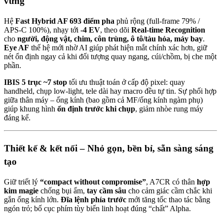
vững
Hệ
Fast Hybrid AF 693 điểm pha
phủ rộng (full-frame 79% /
APS-C 100%), nhạy tới
-4 EV
, theo dõi
Real-time Recognition
cho
người, động vật, chim, côn trùng, ô tô/tàu hỏa, máy bay
.
Eye AF
thế hệ mới nhờ AI giúp phát hiện mắt chính xác hơn, giữ
nét ổn định ngay cả khi đối tượng quay ngang, cúi/chồm, bị che một
phần.
IBIS 5 trục ~7 stop
tối ưu thuật toán ở cấp độ pixel: quay
handheld, chụp low-light, tele dài hay macro đều tự tin. Sự phối hợp
giữa thân máy – ống kính (bao gồm cả MF/ống kính ngàm phụ)
giúp khung hình
ổn định trước khi chụp
, giảm nhòe rung máy
đáng kể.
Thiết kế & kết nối – Nhỏ gọn, bền bỉ, sẵn sàng sáng
tạo
Giữ triết lý
“compact without compromise”
, A7CR có thân
hợp
kim magie
chống bụi ẩm,
tay cầm sâu
cho cảm giác cầm chắc khi
gắn ống kính lớn.
Đĩa lệnh phía trước
mới tăng tốc thao tác bằng
ngón trỏ; bố cục phím tùy biến linh hoạt đúng “chất” Alpha.