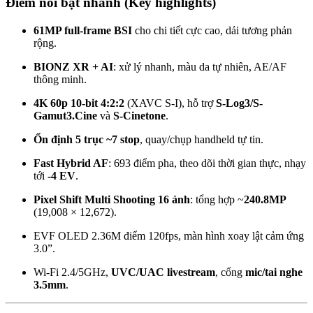
Điểm nổi bật nhanh (Key highlights)
61MP full-frame BSI
cho chi tiết cực cao, dải tương phản
rộng.
BIONZ XR + AI
: xử lý nhanh, màu da tự nhiên, AE/AF
thông minh.
4K 60p 10-bit 4:2:2
(XAVC S-I), hỗ trợ
S-Log3/S-
Gamut3.Cine
và
S-Cinetone
.
Ổn định 5 trục ~7 stop
, quay/chụp handheld tự tin.
Fast Hybrid AF
: 693 điểm pha, theo dõi thời gian thực, nhạy
tới
-4 EV
.
Pixel Shift Multi Shooting 16 ảnh
: tổng hợp ~
240.8MP
(19,008 × 12,672).
EVF OLED 2.36M điểm 120fps, màn hình xoay lật cảm ứng
3.0”.
Wi-Fi 2.4/5GHz,
UVC/UAC livestream
, cổng
mic/tai nghe
3.5mm
.