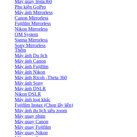
Máy quay Insta360
Phụ kiện GoPro
Máy ảnh Mirrorless
Canon Mirrorless
Fujifilm Mirrorless
Nikon Mirrorless
OM System
Sigma Mirrorless
Sony Mirrorless
Thêm
Máy ảnh Du lịch
Máy ảnh Canon
Máy ảnh Fujifilm
Máy ảnh Nikon
Máy ảnh Ricoh -Theta 360
Máy ảnh Sony
Máy ảnh DSLR
Nikon DSLR
Máy ảnh loại khác
Fujifilm Instax (Chụp lấy liền)
Máy ảnh du lịch siêu zoom
Máy quay phim
Máy quay Canon
Máy quay Fujifilm
Máy quay Nikon