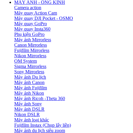
MÁY ẢNH - ỐNG KÍNH
Camera action
Máy quay Action Cam
Máy quay DJI Pocket - OSMO
Máy quay GoPro
Máy quay Insta360
Phụ kiện GoPro
Máy ảnh Mirrorless
Canon Mirrorless
Fujifilm Mirrorless
Nikon Mirrorless
OM System
Sigma Mirrorless
Sony Mirrorless
Máy ảnh Du lịch
Máy ảnh Canon
Máy ảnh Fujifilm
Máy ảnh Nikon
Máy ảnh Ricoh -Theta 360
Máy ảnh Sony
Máy ảnh DSLR
Nikon DSLR
Máy ảnh loại khác
Fujifilm Instax (Chụp lấy liền)
Máy ảnh du lịch siêu zoom