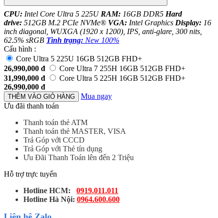
CPU:
Intel Core Ultra 5 225U
RAM:
16GB DDR5
Hard
drive:
512GB M.2 PCIe NVMe®
VGA:
Intel Graphics
Display:
16
inch diagonal, WUXGA (1920 x 1200), IPS, anti-glare, 300 nits,
62.5% sRGB
Tình trạng:
New 100%
Cấu hình :
Core Ultra 5 225U 16GB 512GB FHD+
26,990,000
đ
Core Ultra 7 255H 16GB 512GB FHD+
31,990,000
đ
Core Ultra 5 225H 16GB 512GB FHD+
26,990,000
đ
Mua ngay
THÊM VÀO GIỎ HÀNG
Ưu đãi thanh toán
Thanh toán thẻ ATM
Thanh toán thẻ MASTER, VISA
Trả Góp với CCCD
Trả Góp với Thẻ tín dụng
Ưu Đãi Thanh Toán lên đến 2 Triệu
Hỗ trợ trực tuyến
Hotline HCM:
0919.011.011
Hotline Hà Nội:
0964.600.600
Liên hệ Zalo