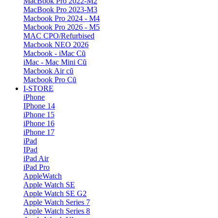
MacBook Pro 2022-M2
MacBook Pro 2023-M3
Macbook Pro 2024 - M4
Macbook Pro 2026 - M5
MAC CPO/Refurbised
Macbook NEO 2026
Macbook - iMac Cũ
iMac - Mac Mini Cũ
Macbook Air cũ
Macbook Pro Cũ
I-STORE
iPhone
IPhone 14
iPhone 15
iPhone 16
iPhone 17
iPad
IPad
iPad Air
iPad Pro
AppleWatch
Apple Watch SE
Apple Watch SE G2
Apple Watch Series 7
Apple Watch Series 8