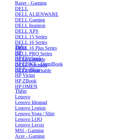
Razer - Gaming
DELL
DELL ALIENWARE
DELL Gaming
DELL Inspiron
DELL XPS
DELL 15 Series
DELL 16 Series
Thêm
DELL 16 Plus Series
HP
DELL PRO Series
HP Elitebook
DELL Latitude
HP ENVY - OmniBook
DELL Precision
HP Pavillion
DELL Detachable
HP Victus
HP ZBook
HP OMEN
Thêm
Lenovo
Lenovo Ideapad
Lenovo Legion
Lenovo Yoga / Slim
Lenovo LOQ
Lenovo Lecoo
MSI - Gaming
Acer - Gaming