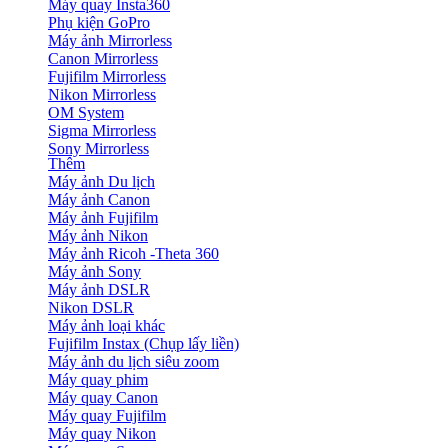
Máy quay Insta360
Phụ kiện GoPro
Máy ảnh Mirrorless
Canon Mirrorless
Fujifilm Mirrorless
Nikon Mirrorless
OM System
Sigma Mirrorless
Sony Mirrorless
Thêm
Máy ảnh Du lịch
Máy ảnh Canon
Máy ảnh Fujifilm
Máy ảnh Nikon
Máy ảnh Ricoh -Theta 360
Máy ảnh Sony
Máy ảnh DSLR
Nikon DSLR
Máy ảnh loại khác
Fujifilm Instax (Chụp lấy liền)
Máy ảnh du lịch siêu zoom
Máy quay phim
Máy quay Canon
Máy quay Fujifilm
Máy quay Nikon