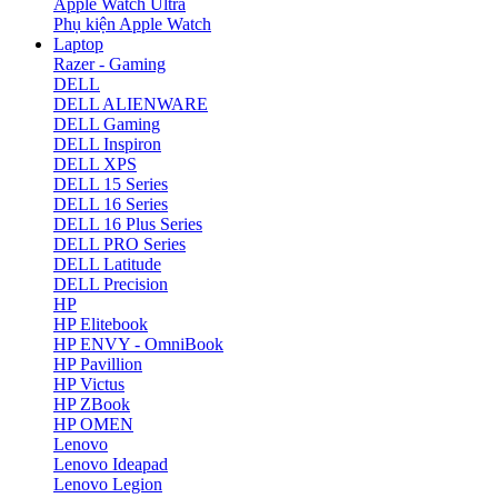
Apple Watch Ultra
Phụ kiện Apple Watch
Laptop
Razer - Gaming
DELL
DELL ALIENWARE
DELL Gaming
DELL Inspiron
DELL XPS
DELL 15 Series
DELL 16 Series
DELL 16 Plus Series
DELL PRO Series
DELL Latitude
DELL Precision
HP
HP Elitebook
HP ENVY - OmniBook
HP Pavillion
HP Victus
HP ZBook
HP OMEN
Lenovo
Lenovo Ideapad
Lenovo Legion