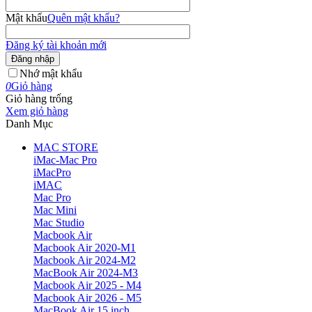
Mật khẩu
Quên mật khẩu?
Đăng ký tài khoản mới
Đăng nhập
Nhớ mật khẩu
0
Giỏ hàng
Giỏ hàng trống
Xem giỏ hàng
Danh Mục
MAC STORE
iMac-Mac Pro
iMacPro
iMAC
Mac Pro
Mac Mini
Mac Studio
Macbook Air
Macbook Air 2020-M1
Macbook Air 2024-M2
MacBook Air 2024-M3
Macbook Air 2025 - M4
Macbook Air 2026 - M5
MacBook Air 15 inch