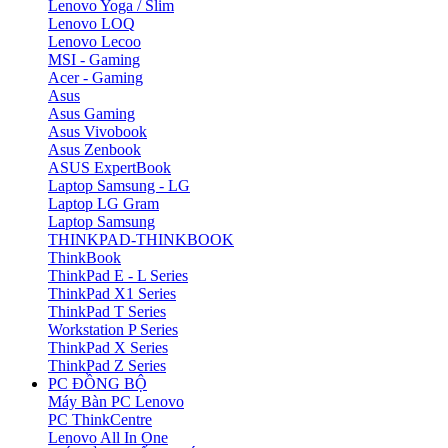
Lenovo Yoga / Slim
Lenovo LOQ
Lenovo Lecoo
MSI - Gaming
Acer - Gaming
Asus
Asus Gaming
Asus Vivobook
Asus Zenbook
ASUS ExpertBook
Laptop Samsung - LG
Laptop LG Gram
Laptop Samsung
THINKPAD-THINKBOOK
ThinkBook
ThinkPad E - L Series
ThinkPad X1 Series
ThinkPad T Series
Workstation P Series
ThinkPad X Series
ThinkPad Z Series
PC ĐỒNG BỘ
Máy Bàn PC Lenovo
PC ThinkCentre
Lenovo All In One