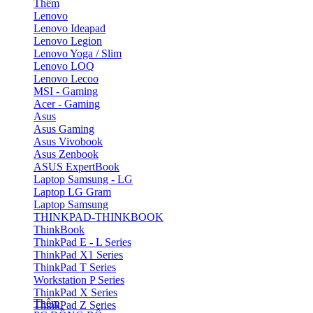
Thêm
Lenovo
Lenovo Ideapad
Lenovo Legion
Lenovo Yoga / Slim
Lenovo LOQ
Lenovo Lecoo
MSI - Gaming
Acer - Gaming
Asus
Asus Gaming
Asus Vivobook
Asus Zenbook
ASUS ExpertBook
Laptop Samsung - LG
Laptop LG Gram
Laptop Samsung
THINKPAD-THINKBOOK
ThinkBook
ThinkPad E - L Series
ThinkPad X1 Series
ThinkPad T Series
Workstation P Series
ThinkPad X Series
Thêm
ThinkPad Z Series