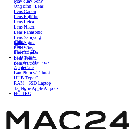
Máy quay Sony
Ống kính - Lens
Lens Canon
Lens Fujifilm
Lens Leica
Lens Nikon
Lens Panasonic
Lens Samyang
Thêm
Lens Sigma
Thẻ nhớ
Lens Sony
Thẻ nhớ SD
Lens Tamron
PHỤ KIỆN
Lens Tokina
Adapter - Macbook
Lens Viltrox
AppleCare
Bàn Phím và Chuột
HUB Type C
RAM - SSD Laptop
Tai Nghe Apple Airpods
HỖ TRỢ