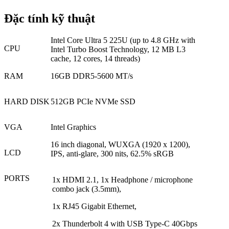
Đặc tính kỹ thuật
Intel Core Ultra 5 225U (up to 4.8 GHz with
CPU
Intel Turbo Boost Technology, 12 MB L3
cache, 12 cores, 14 threads)
RAM
16GB DDR5-5600 MT/s
HARD DISK
512GB PCIe NVMe SSD
VGA
Intel Graphics
16 inch diagonal, WUXGA (1920 x 1200),
LCD
IPS, anti-glare, 300 nits, 62.5% sRGB
PORTS
1x HDMI 2.1
,
1x Headphone / microphone
combo jack (3.5mm)
,
1x RJ45 Gigabit Ethernet
,
2x Thunderbolt 4 with USB Type-C 40Gbps