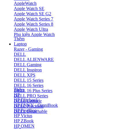
AppleWatch
Apple Watch SE
Apple Watch SE G2
Apple Watch Series 7
Apple Watch Series 8
Apple Watch Ultra
Phụ kiện Apple Watch
Thêm
Laptop
Razer - Gaming
DELL
DELL ALIENWARE
DELL Gaming
DELL Inspiron
DELL XPS
DELL 15 Series
DELL 16 Series
Thêm
DELL 16 Plus Series
HP
DELL PRO Series
HP Elitebook
DELL Latitude
HP ENVY - OmniBook
DELL Precision
HP Pavillion
DELL Detachable
HP Victus
HP ZBook
HP OMEN