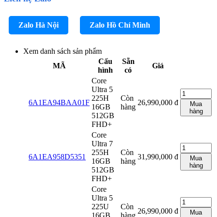
Zalo Hà Nội
Zalo Hồ Chí Minh
Xem danh sách sản phẩm
Cấu
Sẵn
MÃ
Giá
hình
có
Core
Ultra 5
225H
Còn
6A1EA94BAA01F
26,990,000
đ
Mua
16GB
hàng
hàng
512GB
FHD+
Core
Ultra 7
255H
Còn
6A1EA958D5351
31,990,000
đ
Mua
16GB
hàng
hàng
512GB
FHD+
Core
Ultra 5
225U
Còn
26,990,000
đ
Mua
16GB
hàng