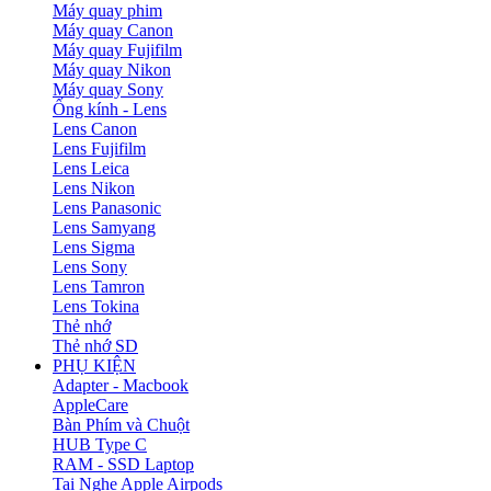
Máy quay phim
Máy quay Canon
Máy quay Fujifilm
Máy quay Nikon
Máy quay Sony
Ống kính - Lens
Lens Canon
Lens Fujifilm
Lens Leica
Lens Nikon
Lens Panasonic
Lens Samyang
Lens Sigma
Lens Sony
Lens Tamron
Lens Tokina
Thẻ nhớ
Thẻ nhớ SD
PHỤ KIỆN
Adapter - Macbook
AppleCare
Bàn Phím và Chuột
HUB Type C
RAM - SSD Laptop
Tai Nghe Apple Airpods