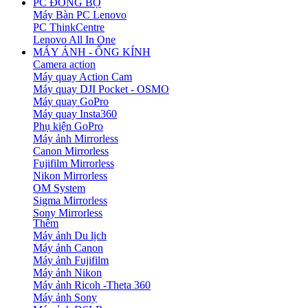
PC ĐỒNG BỘ
Máy Bàn PC Lenovo
PC ThinkCentre
Lenovo All In One
MÁY ẢNH - ỐNG KÍNH
Camera action
Máy quay Action Cam
Máy quay DJI Pocket - OSMO
Máy quay GoPro
Máy quay Insta360
Phụ kiện GoPro
Máy ảnh Mirrorless
Canon Mirrorless
Fujifilm Mirrorless
Nikon Mirrorless
OM System
Sigma Mirrorless
Sony Mirrorless
Thêm
Máy ảnh Du lịch
Máy ảnh Canon
Máy ảnh Fujifilm
Máy ảnh Nikon
Máy ảnh Ricoh -Theta 360
Máy ảnh Sony