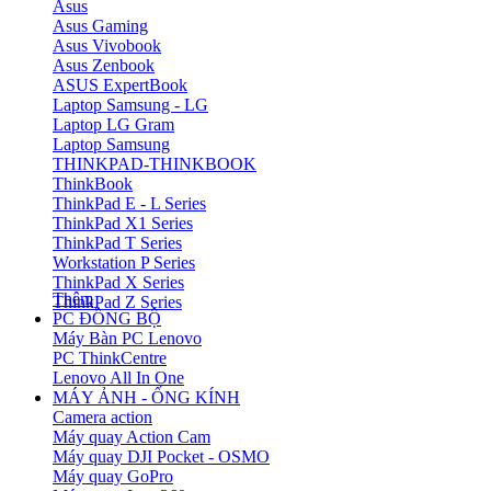
Asus
Asus Gaming
Asus Vivobook
Asus Zenbook
ASUS ExpertBook
Laptop Samsung - LG
Laptop LG Gram
Laptop Samsung
THINKPAD-THINKBOOK
ThinkBook
ThinkPad E - L Series
ThinkPad X1 Series
ThinkPad T Series
Workstation P Series
ThinkPad X Series
Thêm
ThinkPad Z Series
PC ĐỒNG BỘ
Máy Bàn PC Lenovo
PC ThinkCentre
Lenovo All In One
MÁY ẢNH - ỐNG KÍNH
Camera action
Máy quay Action Cam
Máy quay DJI Pocket - OSMO
Máy quay GoPro