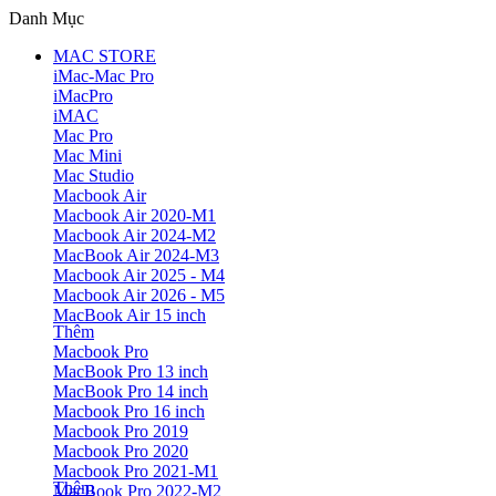
Danh Mục
MAC STORE
iMac-Mac Pro
iMacPro
iMAC
Mac Pro
Mac Mini
Mac Studio
Macbook Air
Macbook Air 2020-M1
Macbook Air 2024-M2
MacBook Air 2024-M3
Macbook Air 2025 - M4
Macbook Air 2026 - M5
MacBook Air 15 inch
Thêm
Macbook Pro
MacBook Pro 13 inch
MacBook Pro 14 inch
Macbook Pro 16 inch
Macbook Pro 2019
Macbook Pro 2020
Macbook Pro 2021-M1
Thêm
MacBook Pro 2022-M2