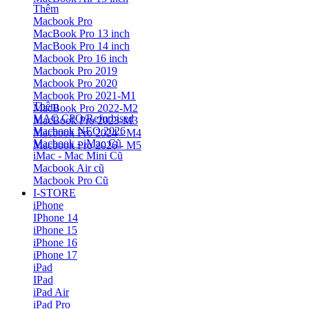
Thêm
Macbook Pro
MacBook Pro 13 inch
MacBook Pro 14 inch
Macbook Pro 16 inch
Macbook Pro 2019
Macbook Pro 2020
Macbook Pro 2021-M1
Thêm
MacBook Pro 2022-M2
MAC CPO/Refurbised
MacBook Pro 2023-M3
Macbook NEO 2026
Macbook Pro 2024 - M4
Macbook - iMac Cũ
Macbook Pro 2026 - M5
iMac - Mac Mini Cũ
Macbook Air cũ
Macbook Pro Cũ
I-STORE
iPhone
IPhone 14
iPhone 15
iPhone 16
iPhone 17
iPad
IPad
iPad Air
iPad Pro