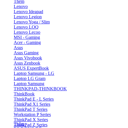
Thêm
Lenovo
Lenovo Ideapad
Lenovo Legion
Lenovo Yoga / Slim
Lenovo LOQ
Lenovo Lecoo
MSI - Gaming
Acer - Gaming
Asus
Asus Gaming
Asus Vivobook
Asus Zenbook
ASUS ExpertBook
Laptop Samsung - LG
Laptop LG Gram
Laptop Samsung
THINKPAD-THINKBOOK
ThinkBook
ThinkPad E - L Series
ThinkPad X1 Series
ThinkPad T Series
Workstation P Series
ThinkPad X Series
Thêm
ThinkPad Z Series