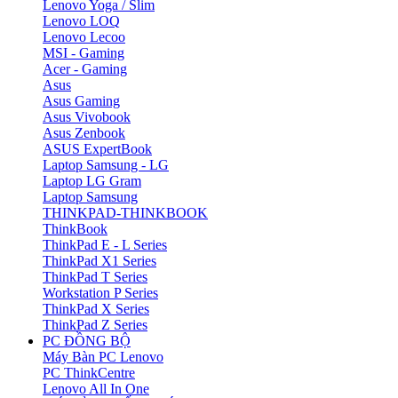
Lenovo Yoga / Slim
Lenovo LOQ
Lenovo Lecoo
MSI - Gaming
Acer - Gaming
Asus
Asus Gaming
Asus Vivobook
Asus Zenbook
ASUS ExpertBook
Laptop Samsung - LG
Laptop LG Gram
Laptop Samsung
THINKPAD-THINKBOOK
ThinkBook
ThinkPad E - L Series
ThinkPad X1 Series
ThinkPad T Series
Workstation P Series
ThinkPad X Series
ThinkPad Z Series
PC ĐỒNG BỘ
Máy Bàn PC Lenovo
PC ThinkCentre
Lenovo All In One