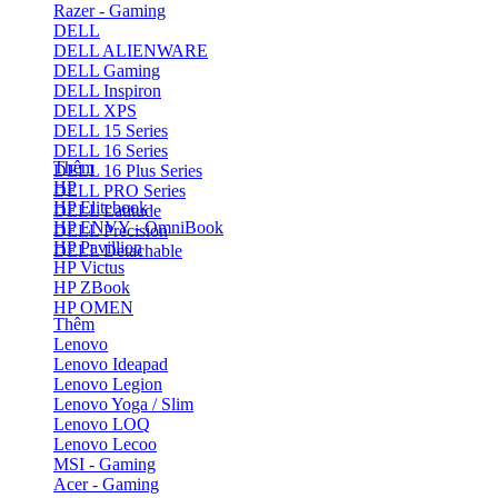
Razer - Gaming
DELL
DELL ALIENWARE
DELL Gaming
DELL Inspiron
DELL XPS
DELL 15 Series
DELL 16 Series
Thêm
DELL 16 Plus Series
HP
DELL PRO Series
HP Elitebook
DELL Latitude
HP ENVY - OmniBook
DELL Precision
HP Pavillion
DELL Detachable
HP Victus
HP ZBook
HP OMEN
Thêm
Lenovo
Lenovo Ideapad
Lenovo Legion
Lenovo Yoga / Slim
Lenovo LOQ
Lenovo Lecoo
MSI - Gaming
Acer - Gaming