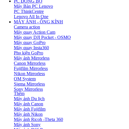
PC ĐỒNG BỘ
Máy Bàn PC Lenovo
PC ThinkCentre
Lenovo All In One
MÁY ẢNH - ỐNG KÍNH
Camera action
Máy quay Action Cam
Máy quay DJI Pocket - OSMO
Máy quay GoPro
Máy quay Insta360
Phụ kiện GoPro
Máy ảnh Mirrorless
Canon Mirrorless
Fujifilm Mirrorless
Nikon Mirrorless
OM System
Sigma Mirrorless
Sony Mirrorless
Thêm
Máy ảnh Du lịch
Máy ảnh Canon
Máy ảnh Fujifilm
Máy ảnh Nikon
Máy ảnh Ricoh -Theta 360
Máy ảnh Sony