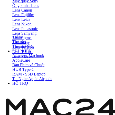
Máy quay Sony
Ống kính - Lens
Lens Canon
Lens Fujifilm
Lens Leica
Lens Nikon
Lens Panasonic
Lens Samyang
Thêm
Lens Sigma
Thẻ nhớ
Lens Sony
Thẻ nhớ SD
Lens Tamron
PHỤ KIỆN
Lens Tokina
Adapter - Macbook
Lens Viltrox
AppleCare
Bàn Phím và Chuột
HUB Type C
RAM - SSD Laptop
Tai Nghe Apple Airpods
HỖ TRỢ