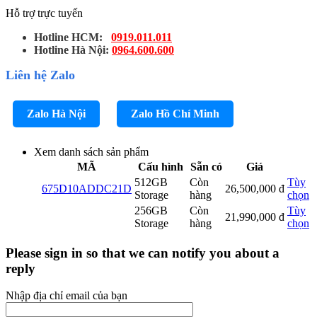
Hỗ trợ trực tuyến
Hotline HCM:
0919.011.011
Hotline Hà Nội:
0964.600.600
Liên hệ Zalo
Zalo Hà Nội
Zalo Hồ Chí Minh
Xem danh sách sản phẩm
MÃ
Cấu hình
Sẵn có
Giá
512GB
Còn
Tùy
675D10ADDC21D
26,500,000
đ
Storage
hàng
chọn
256GB
Còn
Tùy
21,990,000
đ
Storage
hàng
chọn
Please sign in so that we can notify you about a
reply
Nhập địa chỉ email của bạn