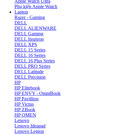
Apple Watch Ultra
Phụ kiện Apple Watch
Laptop
Razer - Gaming
DELL
DELL ALIENWARE
DELL Gaming
DELL Inspiron
DELL XPS
DELL 15 Series
DELL 16 Series
DELL 16 Plus Series
DELL PRO Series
DELL Latitude
DELL Precision
HP
HP Elitebook
HP ENVY - OmniBook
HP Pavillion
HP Victus
HP ZBook
HP OMEN
Lenovo
Lenovo Ideapad
Lenovo Legion