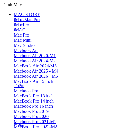
Danh Mục
MAC STORE
iMac-Mac Pro
iMacPro
iMAC
Mac Pro
Mac Mini
Mac Studio
Macbook Air
Macbook Air 2020-M1
Macbook Air 2024-M2
MacBook Air 2024-M3
Macbook Air 2025 - M4
Macbook Air 2026 - M5
MacBook Air 15 inch
Thêm
Macbook Pro
MacBook Pro 13 inch
MacBook Pro 14 inch
Macbook Pro 16 inch
Macbook Pro 2019
Macbook Pro 2020
Macbook Pro 2021-M1
Thêm
MacBook Pro 2022-M2