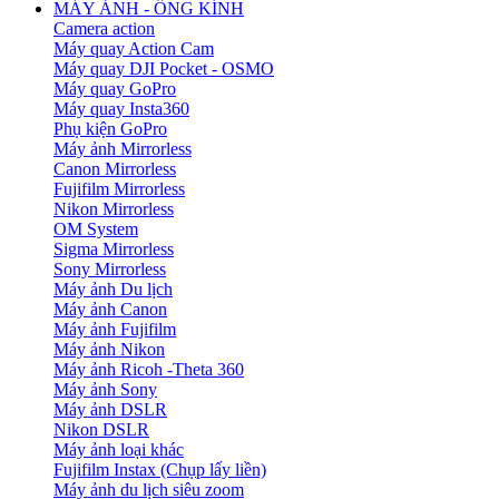
MÁY ẢNH - ỐNG KÍNH
Camera action
Máy quay Action Cam
Máy quay DJI Pocket - OSMO
Máy quay GoPro
Máy quay Insta360
Phụ kiện GoPro
Máy ảnh Mirrorless
Canon Mirrorless
Fujifilm Mirrorless
Nikon Mirrorless
OM System
Sigma Mirrorless
Sony Mirrorless
Máy ảnh Du lịch
Máy ảnh Canon
Máy ảnh Fujifilm
Máy ảnh Nikon
Máy ảnh Ricoh -Theta 360
Máy ảnh Sony
Máy ảnh DSLR
Nikon DSLR
Máy ảnh loại khác
Fujifilm Instax (Chụp lấy liền)
Máy ảnh du lịch siêu zoom