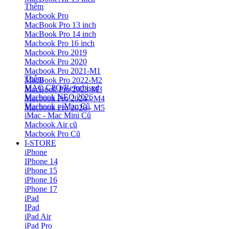
Thêm
Macbook Pro
MacBook Pro 13 inch
MacBook Pro 14 inch
Macbook Pro 16 inch
Macbook Pro 2019
Macbook Pro 2020
Macbook Pro 2021-M1
Thêm
MacBook Pro 2022-M2
MAC CPO/Refurbised
MacBook Pro 2023-M3
Macbook NEO 2026
Macbook Pro 2024 - M4
Macbook - iMac Cũ
Macbook Pro 2026 - M5
iMac - Mac Mini Cũ
Macbook Air cũ
Macbook Pro Cũ
I-STORE
iPhone
IPhone 14
iPhone 15
iPhone 16
iPhone 17
iPad
IPad
iPad Air
iPad Pro