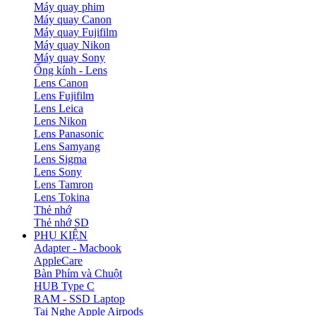
Máy quay phim
Máy quay Canon
Máy quay Fujifilm
Máy quay Nikon
Máy quay Sony
Ống kính - Lens
Lens Canon
Lens Fujifilm
Lens Leica
Lens Nikon
Lens Panasonic
Lens Samyang
Lens Sigma
Lens Sony
Lens Tamron
Lens Tokina
Thẻ nhớ
Thẻ nhớ SD
PHỤ KIỆN
Adapter - Macbook
AppleCare
Bàn Phím và Chuột
HUB Type C
RAM - SSD Laptop
Tai Nghe Apple Airpods