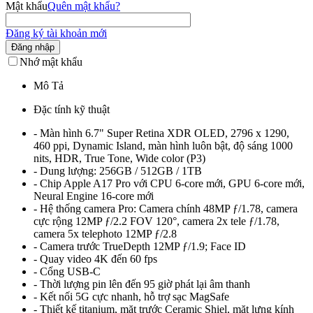
Mật khẩu
Quên mật khẩu?
Đăng ký tài khoản mới
Đăng nhập
Nhớ mật khẩu
Mô Tả
Đặc tính kỹ thuật
- Màn hình 6.7" Super Retina XDR OLED, 2796 x 1290,
460 ppi, Dynamic Island, màn hình luôn bật, độ sáng 1000
nits, HDR, True Tone, Wide color (P3)
- Dung lượng: 256GB / 512GB / 1TB
- Chip Apple A17 Pro với CPU 6‑core mới, GPU 6‑core mới,
Neural Engine 16‑core mới
- Hệ thống camera Pro: Camera chính 48MP ƒ/1.78, camera
cực rộng 12MP ƒ/2.2 FOV 120°, camera 2x tele ƒ/1.78,
camera 5x telephoto 12MP ƒ/2.8
- Camera trước TrueDepth 12MP ƒ/1.9; Face ID
- Quay video 4K đến 60 fps
- Cổng USB-C
- Thời lượng pin lên đến 95 giờ phát lại âm thanh
- Kết nối 5G cực nhanh, hỗ trợ sạc MagSafe
- Thiết kế titanium, mặt trước Ceramic Shiel, mặt lưng kính