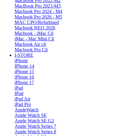
MacBook Pro 2022-M2
MacBook Pro 2023-M3
Macbook Pro 2024 - M4
Macbook Pro 2026 - M5
MAC CPO/Refurbised
Macbook NEO 2026
Macbook - iMac Cũ
iMac - Mac Mini Cũ
Macbook Air cũ
Macbook Pro Cũ
I-STORE
iPhone
IPhone 14
iPhone 15
iPhone 16
iPhone 17
iPad
IPad
iPad Air
iPad Pro
AppleWatch
Apple Watch SE
Apple Watch SE G2
Apple Watch Series 7
Apple Watch Series 8