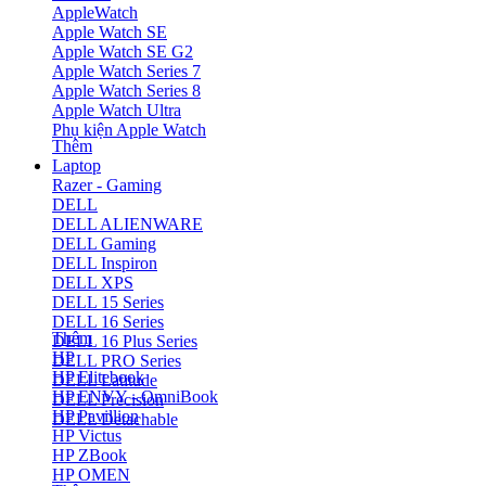
AppleWatch
Apple Watch SE
Apple Watch SE G2
Apple Watch Series 7
Apple Watch Series 8
Apple Watch Ultra
Phụ kiện Apple Watch
Thêm
Laptop
Razer - Gaming
DELL
DELL ALIENWARE
DELL Gaming
DELL Inspiron
DELL XPS
DELL 15 Series
DELL 16 Series
Thêm
DELL 16 Plus Series
HP
DELL PRO Series
HP Elitebook
DELL Latitude
HP ENVY - OmniBook
DELL Precision
HP Pavillion
DELL Detachable
HP Victus
HP ZBook
HP OMEN