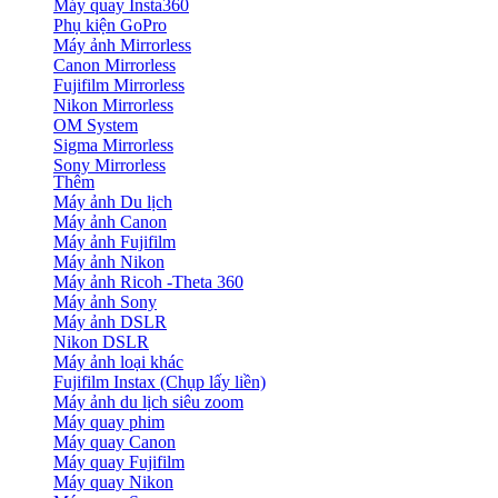
Máy quay Insta360
Phụ kiện GoPro
Máy ảnh Mirrorless
Canon Mirrorless
Fujifilm Mirrorless
Nikon Mirrorless
OM System
Sigma Mirrorless
Sony Mirrorless
Thêm
Máy ảnh Du lịch
Máy ảnh Canon
Máy ảnh Fujifilm
Máy ảnh Nikon
Máy ảnh Ricoh -Theta 360
Máy ảnh Sony
Máy ảnh DSLR
Nikon DSLR
Máy ảnh loại khác
Fujifilm Instax (Chụp lấy liền)
Máy ảnh du lịch siêu zoom
Máy quay phim
Máy quay Canon
Máy quay Fujifilm
Máy quay Nikon