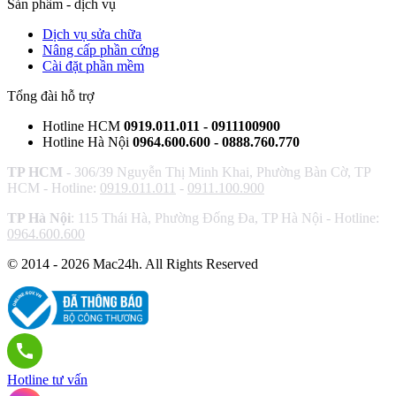
Sản phẩm - dịch vụ
Dịch vụ sửa chữa
Nâng cấp phần cứng
Cài đặt phần mềm
Tổng đài hỗ trợ
Hotline HCM
0919.011.011 - 0911100900
Hotline Hà Nội
0964.600.600 - 0888.760.770
TP HCM
- 306/39 Nguyễn Thị Minh Khai, Phường Bàn Cờ, TP
HCM - Hotline:
0919.011.011
-
0911.100.900
TP Hà Nội
: 115 Thái Hà, Phường Đống Đa, TP Hà Nội - Hotline:
0964.600.600
© 2014 - 2026 Mac24h. All Rights Reserved
Hotline tư vấn