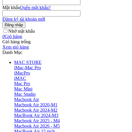
Mật khẩu
Quên mật khẩu?
Đăng ký tài khoản mới
Đăng nhập
Nhớ mật khẩu
0
Giỏ hàng
Giỏ hàng trống
Xem giỏ hàng
Danh Mục
MAC STORE
iMac-Mac Pro
iMacPro
iMAC
Mac Pro
Mac Mini
Mac Studio
Macbook Air
Macbook Air 2020-M1
Macbook Air 2024-M2
MacBook Air 2024-M3
Macbook Air 2025 - M4
Macbook Air 2026 - M5
MacBook Air 15 inch