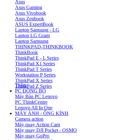
Asus
Asus Gaming
Asus Vivobook
Asus Zenbook
ASUS ExpertBook
Laptop Samsung - LG
Laptop LG Gram
Laptop Samsung
THINKPAD-THINKBOOK
ThinkBook
ThinkPad E - L Series
ThinkPad X1 Series
ThinkPad T Series
Workstation P Series
ThinkPad X Series
Thêm
ThinkPad Z Series
PC ĐỒNG BỘ
Máy Bàn PC Lenovo
PC ThinkCentre
Lenovo All In One
MÁY ẢNH - ỐNG KÍNH
Camera action
Máy quay Action Cam
Máy quay DJI Pocket - OSMO
Máy quay GoPro