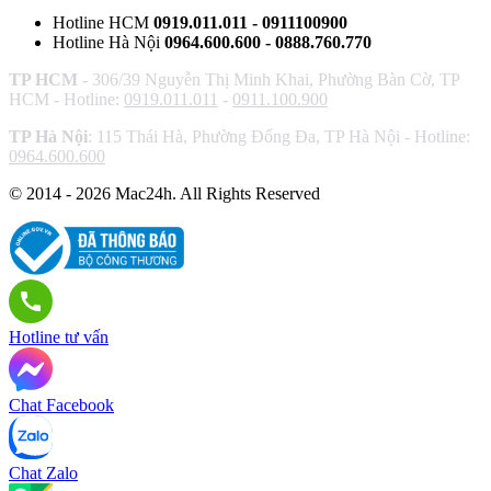
Hotline HCM
0919.011.011 - 0911100900
Hotline Hà Nội
0964.600.600 - 0888.760.770
TP HCM
- 306/39 Nguyễn Thị Minh Khai, Phường Bàn Cờ, TP
HCM - Hotline:
0919.011.011
-
0911.100.900
TP Hà Nội
: 115 Thái Hà, Phường Đống Đa, TP Hà Nội - Hotline:
0964.600.600
© 2014 - 2026 Mac24h. All Rights Reserved
Hotline tư vấn
Chat Facebook
Chat Zalo