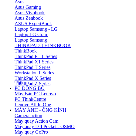
Asus
Asus Gaming
Asus Vivobook
Asus Zenbook
ASUS ExpertBook
Laptop Samsung - LG
Laptop LG Gram
Laptop Samsung
THINKPAD-THINKBOOK
ThinkBook
ThinkPad E - L Series
ThinkPad X1 Series
ThinkPad T Series
Workstation P Series
ThinkPad X Series
Thêm
ThinkPad Z Series
PC ĐỒNG BỘ
Máy Bàn PC Lenovo
PC ThinkCentre
Lenovo All In One
MÁY ẢNH - ỐNG KÍNH
Camera action
Máy quay Action Cam
Máy quay DJI Pocket - OSMO
Máy quay GoPro