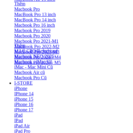
Thêm
Macbook Pro
MacBook Pro 13 inch
MacBook Pro 14 inch
Macbook Pro 16 inch
Macbook Pro 2019
Macbook Pro 2020
Macbook Pro 2021-M1
Thêm
MacBook Pro 2022-M2
MAC CPO/Refurbised
MacBook Pro 2023-M3
Macbook NEO 2026
Macbook Pro 2024 - M4
Macbook - iMac Cũ
Macbook Pro 2026 - M5
iMac - Mac Mini Cũ
Macbook Air cũ
Macbook Pro Cũ
I-STORE
iPhone
IPhone 14
iPhone 15
iPhone 16
iPhone 17
iPad
IPad
iPad Air
iPad Pro