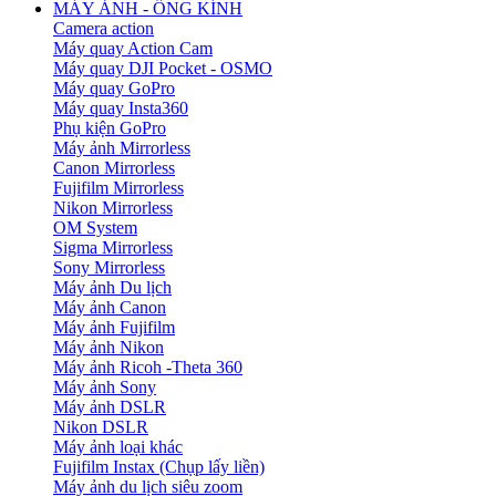
MÁY ẢNH - ỐNG KÍNH
Camera action
Máy quay Action Cam
Máy quay DJI Pocket - OSMO
Máy quay GoPro
Máy quay Insta360
Phụ kiện GoPro
Máy ảnh Mirrorless
Canon Mirrorless
Fujifilm Mirrorless
Nikon Mirrorless
OM System
Sigma Mirrorless
Sony Mirrorless
Máy ảnh Du lịch
Máy ảnh Canon
Máy ảnh Fujifilm
Máy ảnh Nikon
Máy ảnh Ricoh -Theta 360
Máy ảnh Sony
Máy ảnh DSLR
Nikon DSLR
Máy ảnh loại khác
Fujifilm Instax (Chụp lấy liền)
Máy ảnh du lịch siêu zoom