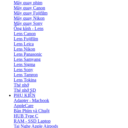
Máy quay phim
Máy quay Canon
Máy quay Fujifilm
Máy quay Nikon
Máy quay Sony
Ống kính - Lens
Lens Canon
Lens Fujifilm
Lens Leica
Lens Nikon
Lens Panasonic
Lens Samyang
Lens Sigma
Lens Sony
Lens Tamron
Lens Tokina
Thẻ nhớ
Thẻ nhớ SD
PHỤ KIỆN
Adapter - Macbook
AppleCare
Bàn Phím và Chuột
HUB Type C
RAM - SSD Laptop
Tai Nghe Apple Airpods