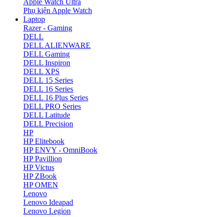
Apple Watch Ultra
Phụ kiện Apple Watch
Laptop
Razer - Gaming
DELL
DELL ALIENWARE
DELL Gaming
DELL Inspiron
DELL XPS
DELL 15 Series
DELL 16 Series
DELL 16 Plus Series
DELL PRO Series
DELL Latitude
DELL Precision
HP
HP Elitebook
HP ENVY - OmniBook
HP Pavillion
HP Victus
HP ZBook
HP OMEN
Lenovo
Lenovo Ideapad
Lenovo Legion