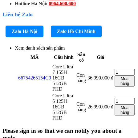
Hotline Hà Nội:
0964.600.600
Liên hệ Zalo
Zalo Hà Nội
Zalo Hồ Chí Minh
Xem danh sách sản phẩm
Sẵn
MÃ
Cấu hình
Giá
có
Core Ultra
7 155H
Còn
66754265154C9
16GB
36,990,000
đ
Mua
hàng
512GB
hàng
FHD
Core Ultra
5 125H
Còn
16GB
26,990,000
đ
Mua
hàng
512GB
hàng
FHD
Please sign in so that we can notify you about a
reply