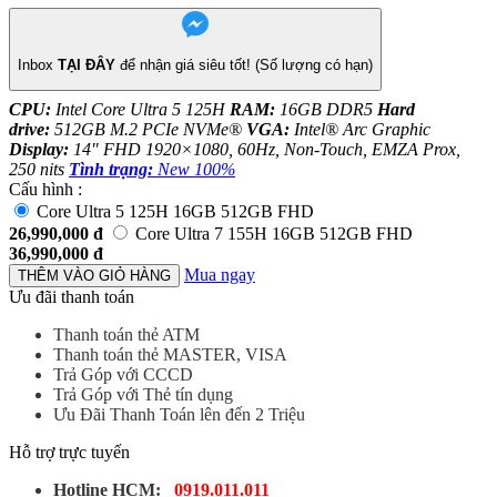
Inbox
TẠI ĐÂY
để nhận giá siêu tốt! (Số lượng có hạn)
CPU:
Intel Core Ultra 5 125H
RAM:
16GB DDR5
Hard
drive:
512GB M.2 PCIe NVMe®
VGA:
Intel® Arc Graphic
Display:
14″ FHD 1920×1080, 60Hz, Non-Touch, EMZA Prox,
250 nits
Tình trạng:
New 100%
Cấu hình :
Core Ultra 5 125H 16GB 512GB FHD
26,990,000
đ
Core Ultra 7 155H 16GB 512GB FHD
36,990,000
đ
Mua ngay
THÊM VÀO GIỎ HÀNG
Ưu đãi thanh toán
Thanh toán thẻ ATM
Thanh toán thẻ MASTER, VISA
Trả Góp với CCCD
Trả Góp với Thẻ tín dụng
Ưu Đãi Thanh Toán lên đến 2 Triệu
Hỗ trợ trực tuyến
Hotline HCM:
0919.011.011