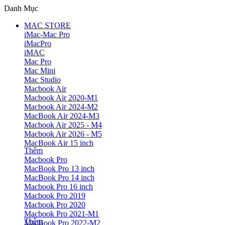
Danh Mục
MAC STORE
iMac-Mac Pro
iMacPro
iMAC
Mac Pro
Mac Mini
Mac Studio
Macbook Air
Macbook Air 2020-M1
Macbook Air 2024-M2
MacBook Air 2024-M3
Macbook Air 2025 - M4
Macbook Air 2026 - M5
MacBook Air 15 inch
Thêm
Macbook Pro
MacBook Pro 13 inch
MacBook Pro 14 inch
Macbook Pro 16 inch
Macbook Pro 2019
Macbook Pro 2020
Macbook Pro 2021-M1
Thêm
MacBook Pro 2022-M2