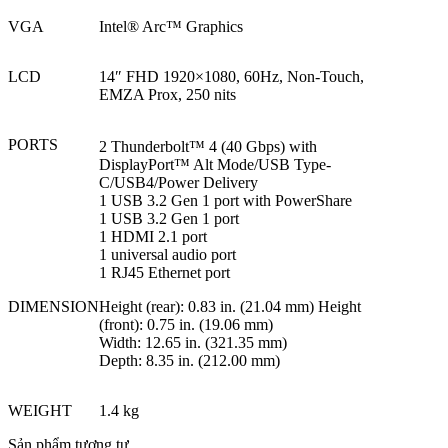
VGA
Intel® Arc™ Graphics
LCD
14″ FHD 1920×1080, 60Hz, Non-Touch,
EMZA Prox, 250 nits
PORTS
2 Thunderbolt™ 4 (40 Gbps) with
DisplayPort™ Alt Mode/USB Type-
C/USB4/Power Delivery
1 USB 3.2 Gen 1 port with PowerShare
1 USB 3.2 Gen 1 port
1 HDMI 2.1 port
1 universal audio port
1 RJ45 Ethernet port
DIMENSION
Height (rear): 0.83 in. (21.04 mm)
Height
(front): 0.75 in. (19.06 mm)
Width: 12.65 in. (321.35 mm)
Depth: 8.35 in. (212.00 mm)
WEIGHT
1.4 kg
Sản phẩm tương tự