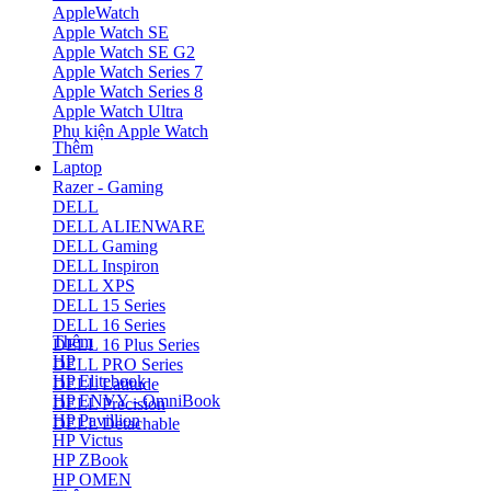
AppleWatch
Apple Watch SE
Apple Watch SE G2
Apple Watch Series 7
Apple Watch Series 8
Apple Watch Ultra
Phụ kiện Apple Watch
Thêm
Laptop
Razer - Gaming
DELL
DELL ALIENWARE
DELL Gaming
DELL Inspiron
DELL XPS
DELL 15 Series
DELL 16 Series
Thêm
DELL 16 Plus Series
HP
DELL PRO Series
HP Elitebook
DELL Latitude
HP ENVY - OmniBook
DELL Precision
HP Pavillion
DELL Detachable
HP Victus
HP ZBook
HP OMEN