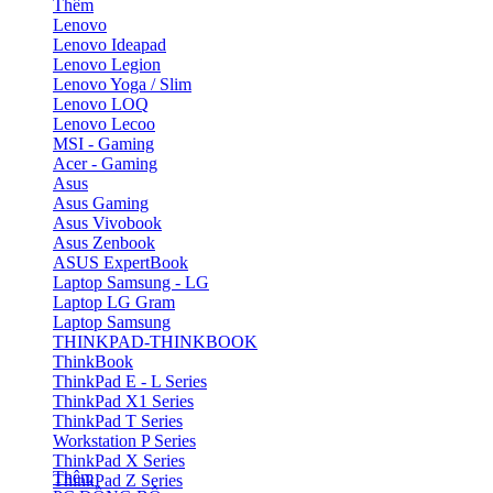
Thêm
Lenovo
Lenovo Ideapad
Lenovo Legion
Lenovo Yoga / Slim
Lenovo LOQ
Lenovo Lecoo
MSI - Gaming
Acer - Gaming
Asus
Asus Gaming
Asus Vivobook
Asus Zenbook
ASUS ExpertBook
Laptop Samsung - LG
Laptop LG Gram
Laptop Samsung
THINKPAD-THINKBOOK
ThinkBook
ThinkPad E - L Series
ThinkPad X1 Series
ThinkPad T Series
Workstation P Series
ThinkPad X Series
Thêm
ThinkPad Z Series