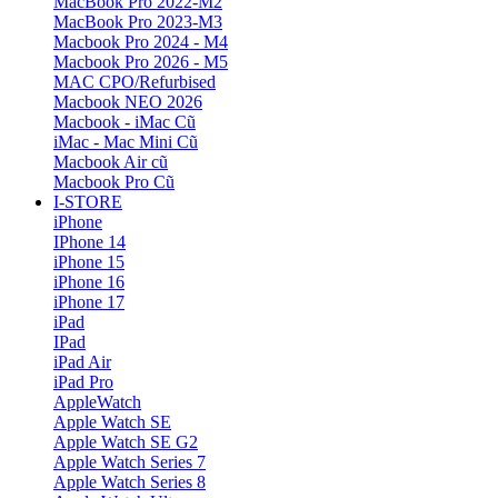
MacBook Pro 2022-M2
MacBook Pro 2023-M3
Macbook Pro 2024 - M4
Macbook Pro 2026 - M5
MAC CPO/Refurbised
Macbook NEO 2026
Macbook - iMac Cũ
iMac - Mac Mini Cũ
Macbook Air cũ
Macbook Pro Cũ
I-STORE
iPhone
IPhone 14
iPhone 15
iPhone 16
iPhone 17
iPad
IPad
iPad Air
iPad Pro
AppleWatch
Apple Watch SE
Apple Watch SE G2
Apple Watch Series 7
Apple Watch Series 8