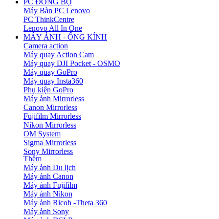
PC ĐỒNG BỘ
Máy Bàn PC Lenovo
PC ThinkCentre
Lenovo All In One
MÁY ẢNH - ỐNG KÍNH
Camera action
Máy quay Action Cam
Máy quay DJI Pocket - OSMO
Máy quay GoPro
Máy quay Insta360
Phụ kiện GoPro
Máy ảnh Mirrorless
Canon Mirrorless
Fujifilm Mirrorless
Nikon Mirrorless
OM System
Sigma Mirrorless
Sony Mirrorless
Thêm
Máy ảnh Du lịch
Máy ảnh Canon
Máy ảnh Fujifilm
Máy ảnh Nikon
Máy ảnh Ricoh -Theta 360
Máy ảnh Sony