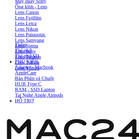
Máy quay Sony
Ống kính - Lens
Lens Canon
Lens Fujifilm
Lens Leica
Lens Nikon
Lens Panasonic
Lens Samyang
Thêm
Lens Sigma
Thẻ nhớ
Lens Sony
Thẻ nhớ SD
Lens Tamron
PHỤ KIỆN
Lens Tokina
Adapter - Macbook
Lens Viltrox
AppleCare
Bàn Phím và Chuột
HUB Type C
RAM - SSD Laptop
Tai Nghe Apple Airpods
HỖ TRỢ