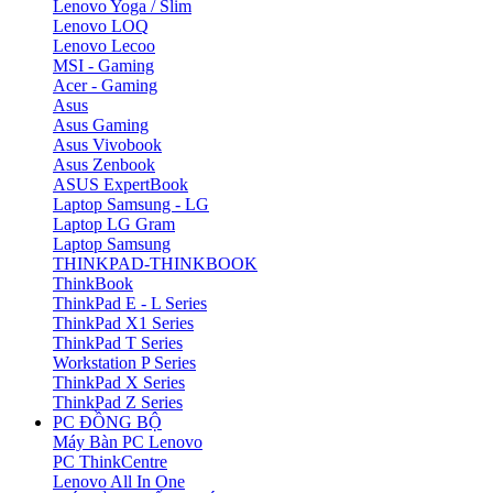
Lenovo Yoga / Slim
Lenovo LOQ
Lenovo Lecoo
MSI - Gaming
Acer - Gaming
Asus
Asus Gaming
Asus Vivobook
Asus Zenbook
ASUS ExpertBook
Laptop Samsung - LG
Laptop LG Gram
Laptop Samsung
THINKPAD-THINKBOOK
ThinkBook
ThinkPad E - L Series
ThinkPad X1 Series
ThinkPad T Series
Workstation P Series
ThinkPad X Series
ThinkPad Z Series
PC ĐỒNG BỘ
Máy Bàn PC Lenovo
PC ThinkCentre
Lenovo All In One