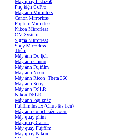
Máy quay Insta360
Phụ kiện GoPro
Máy ảnh Mirrorless
Canon Mirrorless
Fujifilm Mirrorless
Nikon Mirrorless
OM System
Sigma Mirrorless
Sony Mirrorless
Thêm
Máy ảnh Du lịch
Máy ảnh Canon
Máy ảnh Fujifilm
Máy ảnh Nikon
Máy ảnh Ricoh -Theta 360
Máy ảnh Sony
Máy ảnh DSLR
Nikon DSLR
Máy ảnh loại khác
Fujifilm Instax (Chụp lấy liền)
Máy ảnh du lịch siêu zoom
Máy quay phim
Máy quay Canon
Máy quay Fujifilm
Máy quay Nikon