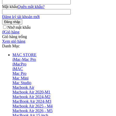
Mật khẩu
Quên mật khẩu?
Đăng ký tài khoản mới
Đăng nhập
Nhớ mật khẩu
0
Giỏ hàng
Giỏ hàng trống
Xem giỏ hàng
Danh Mục
MAC STORE
iMac-Mac Pro
iMacPro
iMAC
Mac Pro
Mac Mini
Mac Studio
Macbook Air
Macbook Air 2020-M1
Macbook Air 2024-M2
MacBook Air 2024-M3
Macbook Air 2025 - M4
Macbook Air 2026 - M5
MacBook Air 15 inch