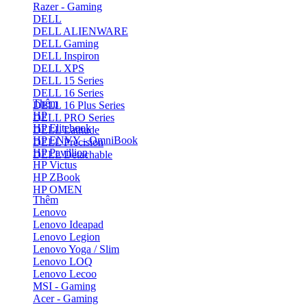
Razer - Gaming
DELL
DELL ALIENWARE
DELL Gaming
DELL Inspiron
DELL XPS
DELL 15 Series
DELL 16 Series
Thêm
DELL 16 Plus Series
HP
DELL PRO Series
HP Elitebook
DELL Latitude
HP ENVY - OmniBook
DELL Precision
HP Pavillion
DELL Detachable
HP Victus
HP ZBook
HP OMEN
Thêm
Lenovo
Lenovo Ideapad
Lenovo Legion
Lenovo Yoga / Slim
Lenovo LOQ
Lenovo Lecoo
MSI - Gaming
Acer - Gaming