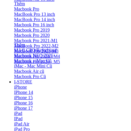
Thêm
Macbook Pro
MacBook Pro 13 inch
MacBook Pro 14 inch
Macbook Pro 16 inch
Macbook Pro 2019
Macbook Pro 2020
Macbook Pro 2021-M1
Thêm
MacBook Pro 2022-M2
MAC CPO/Refurbised
MacBook Pro 2023-M3
Macbook NEO 2026
Macbook Pro 2024 - M4
Macbook - iMac Cũ
Macbook Pro 2026 - M5
iMac - Mac Mini Cũ
Macbook Air cũ
Macbook Pro Cũ
I-STORE
iPhone
IPhone 14
iPhone 15
iPhone 16
iPhone 17
iPad
IPad
iPad Air
iPad Pro