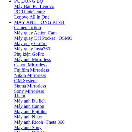
PC ĐỒNG BỘ
Máy Bàn PC Lenovo
PC ThinkCentre
Lenovo All In One
MÁY ẢNH - ỐNG KÍNH
Camera action
Máy quay Action Cam
Máy quay DJI Pocket - OSMO
Máy quay GoPro
Máy quay Insta360
Phụ kiện GoPro
Máy ảnh Mirrorless
Canon Mirrorless
Fujifilm Mirrorless
Nikon Mirrorless
OM System
Sigma Mirrorless
Sony Mirrorless
Thêm
Máy ảnh Du lịch
Máy ảnh Canon
Máy ảnh Fujifilm
Máy ảnh Nikon
Máy ảnh Ricoh -Theta 360
Máy ảnh Sony