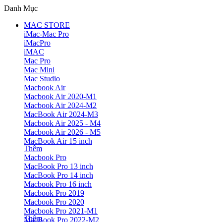
Danh Mục
MAC STORE
iMac-Mac Pro
iMacPro
iMAC
Mac Pro
Mac Mini
Mac Studio
Macbook Air
Macbook Air 2020-M1
Macbook Air 2024-M2
MacBook Air 2024-M3
Macbook Air 2025 - M4
Macbook Air 2026 - M5
MacBook Air 15 inch
Thêm
Macbook Pro
MacBook Pro 13 inch
MacBook Pro 14 inch
Macbook Pro 16 inch
Macbook Pro 2019
Macbook Pro 2020
Macbook Pro 2021-M1
Thêm
MacBook Pro 2022-M2