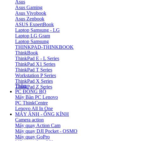
Asus
Asus Gaming
Asus Vivobook
Asus Zenbook
ASUS ExpertBook
Laptop Samsung - LG
Laptop LG Gram
Laptop Samsung
THINKPAD-THINKBOOK
ThinkBook
ThinkPad E - L Series
ThinkPad X1 Series
ThinkPad T Series
Workstation P Series
ThinkPad X Series
Thêm
ThinkPad Z Series
PC ĐỒNG BỘ
Máy Bàn PC Lenovo
PC ThinkCentre
Lenovo All In One
MÁY ẢNH - ỐNG KÍNH
Camera action
Máy quay Action Cam
Máy quay DJI Pocket - OSMO
Máy quay GoPro