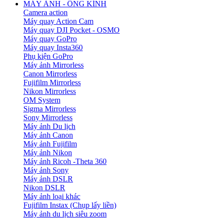
MÁY ẢNH - ỐNG KÍNH
Camera action
Máy quay Action Cam
Máy quay DJI Pocket - OSMO
Máy quay GoPro
Máy quay Insta360
Phụ kiện GoPro
Máy ảnh Mirrorless
Canon Mirrorless
Fujifilm Mirrorless
Nikon Mirrorless
OM System
Sigma Mirrorless
Sony Mirrorless
Máy ảnh Du lịch
Máy ảnh Canon
Máy ảnh Fujifilm
Máy ảnh Nikon
Máy ảnh Ricoh -Theta 360
Máy ảnh Sony
Máy ảnh DSLR
Nikon DSLR
Máy ảnh loại khác
Fujifilm Instax (Chụp lấy liền)
Máy ảnh du lịch siêu zoom