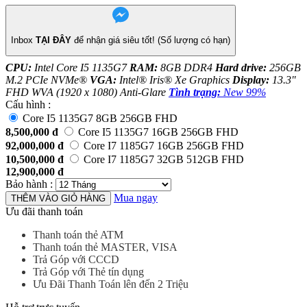
Inbox
TẠI ĐÂY
để nhận giá siêu tốt! (Số lượng có hạn)
CPU:
Intel Core I5 1135G7
RAM:
8GB DDR4
Hard drive:
256GB
M.2 PCIe NVMe®
VGA:
Intel® Iris® Xe Graphics
Display:
13.3"
FHD WVA (1920 x 1080) Anti-Glare
Tình trạng:
New 99%
Cấu hình :
Core I5 1135G7 8GB 256GB FHD
8,500,000
đ
Core I5 1135G7 16GB 256GB FHD
92,000,000
đ
Core I7 1185G7 16GB 256GB FHD
10,500,000
đ
Core I7 1185G7 32GB 512GB FHD
12,900,000
đ
Bảo hành
:
Mua ngay
THÊM VÀO GIỎ HÀNG
Ưu đãi thanh toán
Thanh toán thẻ ATM
Thanh toán thẻ MASTER, VISA
Trả Góp với CCCD
Trả Góp với Thẻ tín dụng
Ưu Đãi Thanh Toán lên đến 2 Triệu