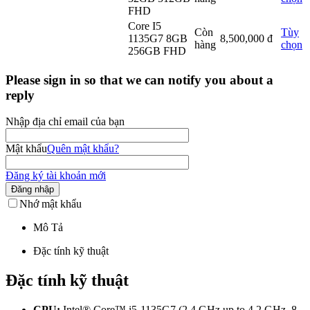
FHD
Core I5
Còn
Tùy
1135G7 8GB
8,500,000
đ
hàng
chọn
256GB FHD
Please sign in so that we can notify you about a
reply
Nhập địa chỉ email của bạn
Mật khẩu
Quên mật khẩu?
Đăng ký tài khoản mới
Đăng nhập
Nhớ mật khẩu
Mô Tả
Đặc tính kỹ thuật
Đặc tính kỹ thuật
CPU:
Intel® Core™
i5-1135G7 (2.4 GHz up to 4.2 GHz, 8