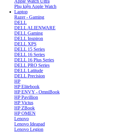
Apple Watch Ultra
Phụ kiện Apple Watch
Laptop
Razer - Gaming
DELL
DELL ALIENWARE
DELL Gaming
DELL Inspiron
DELL XPS
DELL 15 Series
DELL 16 Series
DELL 16 Plus Series
DELL PRO Series
DELL Latitude
DELL Precision
HP
HP Elitebook
HP ENVY - OmniBook
HP Pavillion
HP Victus
HP ZBook
HP OMEN
Lenovo
Lenovo Ideapad
Lenovo Legion