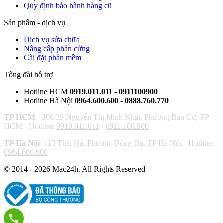
Quy định bảo hành hàng cũ
Sản phẩm - dịch vụ
Dịch vụ sửa chữa
Nâng cấp phần cứng
Cài đặt phần mềm
Tổng đài hỗ trợ
Hotline HCM
0919.011.011 - 0911100900
Hotline Hà Nội
0964.600.600 - 0888.760.770
TP HCM
- 306/39 Nguyễn Thị Minh Khai, Phường Bàn Cờ, TP
HCM - Hotline:
0919.011.011
-
0911.100.900
TP Hà Nội
: 115 Thái Hà, Phường Đống Đa, TP Hà Nội - Hotline:
0964.600.600
© 2014 - 2026 Mac24h. All Rights Reserved