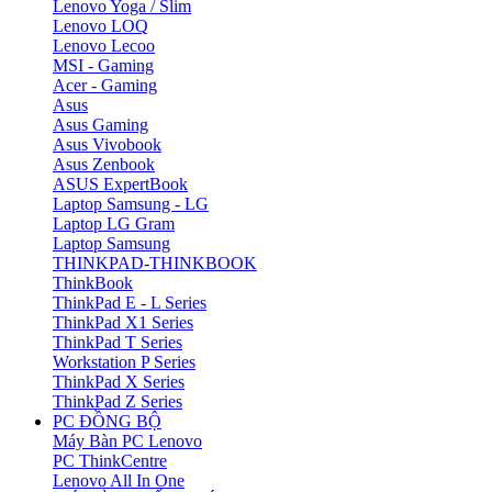
Lenovo Yoga / Slim
Lenovo LOQ
Lenovo Lecoo
MSI - Gaming
Acer - Gaming
Asus
Asus Gaming
Asus Vivobook
Asus Zenbook
ASUS ExpertBook
Laptop Samsung - LG
Laptop LG Gram
Laptop Samsung
THINKPAD-THINKBOOK
ThinkBook
ThinkPad E - L Series
ThinkPad X1 Series
ThinkPad T Series
Workstation P Series
ThinkPad X Series
ThinkPad Z Series
PC ĐỒNG BỘ
Máy Bàn PC Lenovo
PC ThinkCentre
Lenovo All In One