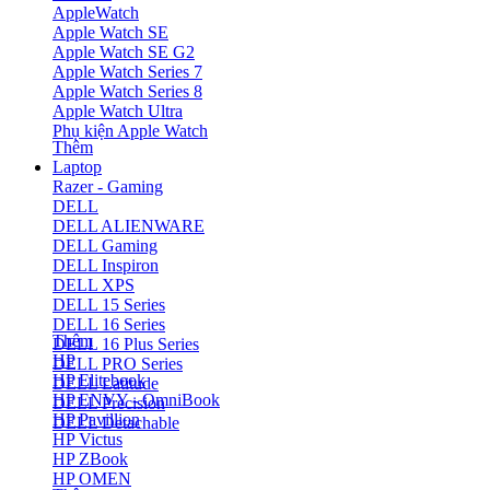
AppleWatch
Apple Watch SE
Apple Watch SE G2
Apple Watch Series 7
Apple Watch Series 8
Apple Watch Ultra
Phụ kiện Apple Watch
Thêm
Laptop
Razer - Gaming
DELL
DELL ALIENWARE
DELL Gaming
DELL Inspiron
DELL XPS
DELL 15 Series
DELL 16 Series
Thêm
DELL 16 Plus Series
HP
DELL PRO Series
HP Elitebook
DELL Latitude
HP ENVY - OmniBook
DELL Precision
HP Pavillion
DELL Detachable
HP Victus
HP ZBook
HP OMEN