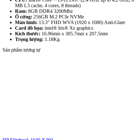
MB L3 cache, 4 cores, 8 threads)
Ram:
8GB DDR4 3200Mhz
Ổ cứng:
256GB M.2 PCIe NVMe
Màn hình:
13.3" FHD WVA (1920 x 1080) Anti-Glare
Card đồ họa:
intel® Iris® Xe graphics
Kích thước:
16.96mm x 305.7mm x 207.5mm
Trọng lượng:
1.18Kg
Sản phẩm tương tự
HP Elitebook 1040 X360