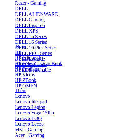
Razer - Gaming
DELL
DELL ALIENWARE
DELL Gaming
DELL Inspiron
DELL XPS
DELL 15 Series
DELL 16 Series
Thêm
DELL 16 Plus Series
HP
DELL PRO Series
HP Elitebook
DELL Latitude
HP ENVY - OmniBook
DELL Precision
HP Pavillion
DELL Detachable
HP Victus
HP ZBook
HP OMEN
Thêm
Lenovo
Lenovo Ideapad
Lenovo Legion
Lenovo Yoga / Slim
Lenovo LOQ
Lenovo Lecoo
MSI - Gaming
Acer - Gaming