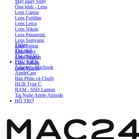
Máy quay Sony
Ống kính - Lens
Lens Canon
Lens Fujifilm
Lens Leica
Lens Nikon
Lens Panasonic
Lens Samyang
Thêm
Lens Sigma
Thẻ nhớ
Lens Sony
Thẻ nhớ SD
Lens Tamron
PHỤ KIỆN
Lens Tokina
Adapter - Macbook
Lens Viltrox
AppleCare
Bàn Phím và Chuột
HUB Type C
RAM - SSD Laptop
Tai Nghe Apple Airpods
HỖ TRỢ