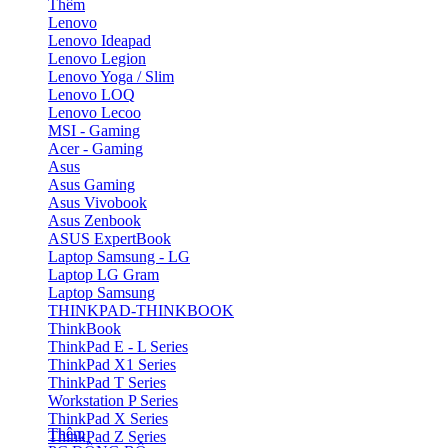
Thêm
Lenovo
Lenovo Ideapad
Lenovo Legion
Lenovo Yoga / Slim
Lenovo LOQ
Lenovo Lecoo
MSI - Gaming
Acer - Gaming
Asus
Asus Gaming
Asus Vivobook
Asus Zenbook
ASUS ExpertBook
Laptop Samsung - LG
Laptop LG Gram
Laptop Samsung
THINKPAD-THINKBOOK
ThinkBook
ThinkPad E - L Series
ThinkPad X1 Series
ThinkPad T Series
Workstation P Series
ThinkPad X Series
Thêm
ThinkPad Z Series