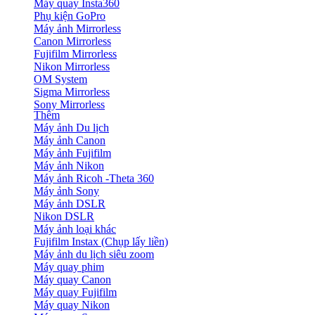
Máy quay Insta360
Phụ kiện GoPro
Máy ảnh Mirrorless
Canon Mirrorless
Fujifilm Mirrorless
Nikon Mirrorless
OM System
Sigma Mirrorless
Sony Mirrorless
Thêm
Máy ảnh Du lịch
Máy ảnh Canon
Máy ảnh Fujifilm
Máy ảnh Nikon
Máy ảnh Ricoh -Theta 360
Máy ảnh Sony
Máy ảnh DSLR
Nikon DSLR
Máy ảnh loại khác
Fujifilm Instax (Chụp lấy liền)
Máy ảnh du lịch siêu zoom
Máy quay phim
Máy quay Canon
Máy quay Fujifilm
Máy quay Nikon