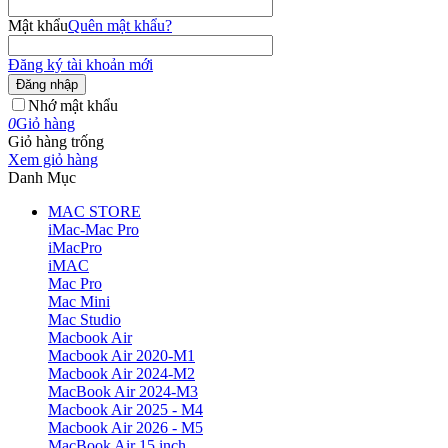
Mật khẩu
Quên mật khẩu?
Đăng ký tài khoản mới
Đăng nhập
Nhớ mật khẩu
0
Giỏ hàng
Giỏ hàng trống
Xem giỏ hàng
Danh Mục
MAC STORE
iMac-Mac Pro
iMacPro
iMAC
Mac Pro
Mac Mini
Mac Studio
Macbook Air
Macbook Air 2020-M1
Macbook Air 2024-M2
MacBook Air 2024-M3
Macbook Air 2025 - M4
Macbook Air 2026 - M5
MacBook Air 15 inch