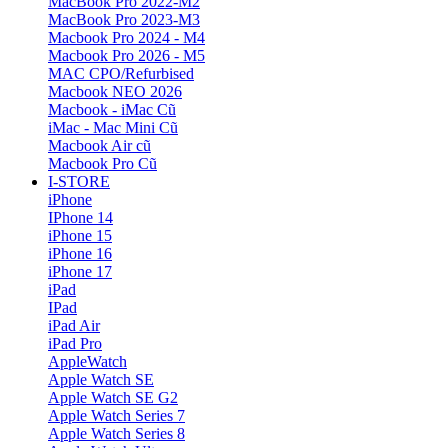
MacBook Pro 2022-M2
MacBook Pro 2023-M3
Macbook Pro 2024 - M4
Macbook Pro 2026 - M5
MAC CPO/Refurbised
Macbook NEO 2026
Macbook - iMac Cũ
iMac - Mac Mini Cũ
Macbook Air cũ
Macbook Pro Cũ
I-STORE
iPhone
IPhone 14
iPhone 15
iPhone 16
iPhone 17
iPad
IPad
iPad Air
iPad Pro
AppleWatch
Apple Watch SE
Apple Watch SE G2
Apple Watch Series 7
Apple Watch Series 8