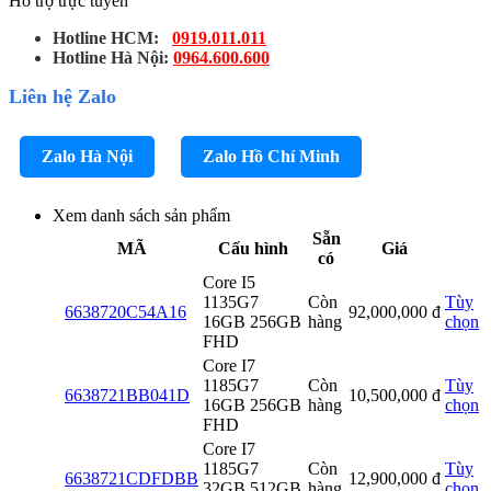
Hỗ trợ trực tuyến
Hotline HCM:
0919.011.011
Hotline Hà Nội:
0964.600.600
Liên hệ Zalo
Zalo Hà Nội
Zalo Hồ Chí Minh
Xem danh sách sản phẩm
Sẵn
MÃ
Cấu hình
Giá
có
Core I5
1135G7
Còn
Tùy
6638720C54A16
92,000,000
đ
16GB 256GB
hàng
chọn
FHD
Core I7
1185G7
Còn
Tùy
6638721BB041D
10,500,000
đ
16GB 256GB
hàng
chọn
FHD
Core I7
1185G7
Còn
Tùy
6638721CDFDBB
12,900,000
đ
32GB 512GB
hàng
chọn