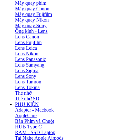
Máy quay phim
Máy quay Canon
Máy quay Fujifilm
Máy quay Nikon
Máy quay Sony
Ống kính - Lens
Lens Canon
Lens Fujifilm
Lens Leica
Lens Nikon
Lens Panasonic
Lens Samyang
Lens Sigma
Lens Sony
Lens Tamron
Lens Tokina
Thẻ nhớ
Thẻ nhớ SD
PHỤ KIỆN
Adapter - Macbook
AppleCare
Bàn Phím và Chuột
HUB Type C
RAM - SSD Laptop
Tai Nghe Apple Airpods