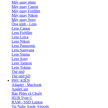
Máy quay phim
Máy quay Canon
Máy quay Fujifilm
Máy quay Nikon
Máy quay Sony
Ống kính - Lens
Lens Canon
Lens Fujifilm
Lens Leica
Lens Nikon
Lens Panasonic
Lens Samyang
Lens Sigma
Lens Sony
Lens Tamron
Lens Tokina
Thẻ nhớ
Thẻ nhớ SD
PHỤ KIỆN
Adapter - Macbook
AppleCare
Bàn Phím và Chuột
HUB Type C
RAM - SSD Laptop
Tai Nghe Apple Airpods