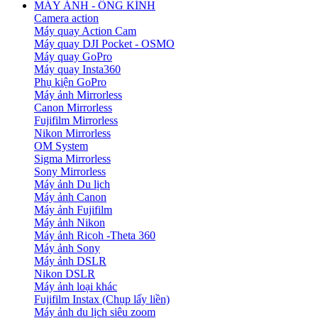
MÁY ẢNH - ỐNG KÍNH
Camera action
Máy quay Action Cam
Máy quay DJI Pocket - OSMO
Máy quay GoPro
Máy quay Insta360
Phụ kiện GoPro
Máy ảnh Mirrorless
Canon Mirrorless
Fujifilm Mirrorless
Nikon Mirrorless
OM System
Sigma Mirrorless
Sony Mirrorless
Máy ảnh Du lịch
Máy ảnh Canon
Máy ảnh Fujifilm
Máy ảnh Nikon
Máy ảnh Ricoh -Theta 360
Máy ảnh Sony
Máy ảnh DSLR
Nikon DSLR
Máy ảnh loại khác
Fujifilm Instax (Chụp lấy liền)
Máy ảnh du lịch siêu zoom