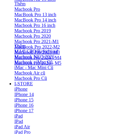
Thêm
Macbook Pro
MacBook Pro 13 inch
MacBook Pro 14 inch
Macbook Pro 16 inch
Macbook Pro 2019
Macbook Pro 2020
Macbook Pro 2021-M1
Thêm
MacBook Pro 2022-M2
MAC CPO/Refurbised
MacBook Pro 2023-M3
Macbook NEO 2026
Macbook Pro 2024 - M4
Macbook - iMac Cũ
Macbook Pro 2026 - M5
iMac - Mac Mini Cũ
Macbook Air cũ
Macbook Pro Cũ
I-STORE
iPhone
IPhone 14
iPhone 15
iPhone 16
iPhone 17
iPad
IPad
iPad Air
iPad Pro