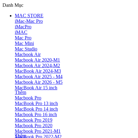
Danh Mục
MAC STORE
iMac-Mac Pro
iMacPro
iMAC
Mac Pro
Mac Mini
Mac Studio
Macbook Air
Macbook Air 2020-M1
Macbook Air 2024-M2
MacBook Air 2024-M3
Macbook Air 2025 - M4
Macbook Air 2026 - M5
MacBook Air 15 inch
Thêm
Macbook Pro
MacBook Pro 13 inch
MacBook Pro 14 inch
Macbook Pro 16 inch
Macbook Pro 2019
Macbook Pro 2020
Macbook Pro 2021-M1
Thêm
MacBook Pro 2022-M2