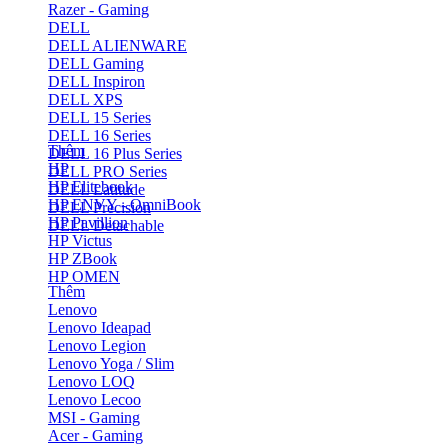
Razer - Gaming
DELL
DELL ALIENWARE
DELL Gaming
DELL Inspiron
DELL XPS
DELL 15 Series
DELL 16 Series
Thêm
DELL 16 Plus Series
HP
DELL PRO Series
HP Elitebook
DELL Latitude
HP ENVY - OmniBook
DELL Precision
HP Pavillion
DELL Detachable
HP Victus
HP ZBook
HP OMEN
Thêm
Lenovo
Lenovo Ideapad
Lenovo Legion
Lenovo Yoga / Slim
Lenovo LOQ
Lenovo Lecoo
MSI - Gaming
Acer - Gaming