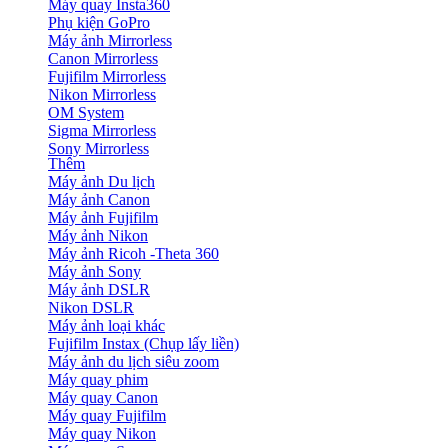
Máy quay Insta360
Phụ kiện GoPro
Máy ảnh Mirrorless
Canon Mirrorless
Fujifilm Mirrorless
Nikon Mirrorless
OM System
Sigma Mirrorless
Sony Mirrorless
Thêm
Máy ảnh Du lịch
Máy ảnh Canon
Máy ảnh Fujifilm
Máy ảnh Nikon
Máy ảnh Ricoh -Theta 360
Máy ảnh Sony
Máy ảnh DSLR
Nikon DSLR
Máy ảnh loại khác
Fujifilm Instax (Chụp lấy liền)
Máy ảnh du lịch siêu zoom
Máy quay phim
Máy quay Canon
Máy quay Fujifilm
Máy quay Nikon