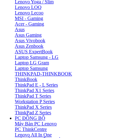
Lenovo Yoga / Slim
Lenovo LOQ
Lenovo Lecoo
MSI - Gaming
Acer - Gaming
Asus
Asus Gaming
Asus Vivobook
Asus Zenbook
ASUS ExpertBook
Laptop Samsung - LG
Laptop LG Gram
Laptop Samsung
THINKPAD-THINKBOOK
ThinkBook
ThinkPad E - L Series
ThinkPad X1 Series
ThinkPad T Series
Workstation P Series
ThinkPad X Series
ThinkPad Z Series
PC ĐỒNG BỘ
Máy Bàn PC Lenovo
PC ThinkCentre
Lenovo All In One