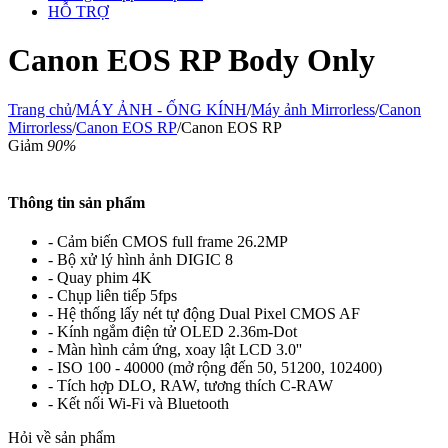
HỖ TRỢ
Canon EOS RP Body Only
Trang chủ
/
MÁY ẢNH - ỐNG KÍNH
/
Máy ảnh Mirrorless
/
Canon
Mirrorless
/
Canon EOS RP
/
Canon EOS RP
Giảm
90%
Thông tin sản phẩm
- Cảm biến CMOS full frame 26.2MP
- Bộ xử lý hình ảnh DIGIC 8
- Quay phim 4K
- Chụp liên tiếp 5fps
- Hệ thống lấy nét tự động Dual Pixel CMOS AF
- Kính ngắm điện tử OLED 2.36m-Dot
- Màn hình cảm ứng, xoay lật LCD 3.0''
- ISO 100 - 40000 (mở rộng đến 50, 51200, 102400)
- Tích hợp DLO, RAW, tương thích C-RAW
- Kết nối Wi-Fi và Bluetooth
Hỏi về sản phẩm