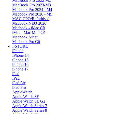
MacBook Pro 2022-M2
MacBook Pro 2023-M3
Macbook Pro 2024 - M4
Macbook Pro 2026 - M5
MAC CPO/Refurbised
Macbook NEO 2026
Macbook - iMac Cũ
iMac - Mac Mini Cũ
Macbook Air cũ
Macbook Pro Cũ
I-STORE
iPhone
IPhone 14
iPhone 15
iPhone 16
iPhone 17
iPad
IPad
iPad Air
iPad Pro
AppleWatch
Apple Watch SE
Apple Watch SE G2
Apple Watch Series 7
Apple Watch Series 8