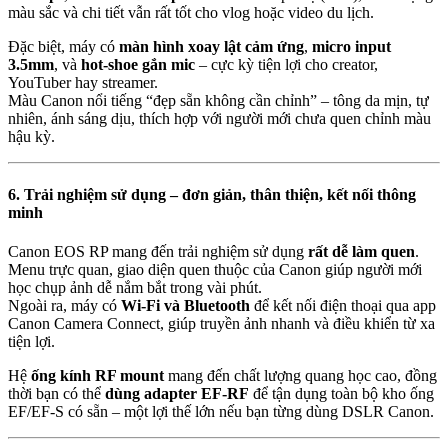
màu sắc và chi tiết vẫn rất tốt cho vlog hoặc video du lịch.
Đặc biệt, máy có
màn hình xoay lật cảm ứng
,
micro input
3.5mm
, và
hot-shoe gắn mic
– cực kỳ tiện lợi cho creator,
YouTuber hay streamer.
Màu Canon nổi tiếng “đẹp sẵn không cần chỉnh” – tông da mịn, tự
nhiên, ánh sáng dịu, thích hợp với người mới chưa quen chỉnh màu
hậu kỳ.
6. Trải nghiệm sử dụng – đơn giản, thân thiện, kết nối thông
minh
Canon EOS RP mang đến trải nghiệm sử dụng
rất dễ làm quen
.
Menu trực quan, giao diện quen thuộc của Canon giúp người mới
học chụp ảnh dễ nắm bắt trong vài phút.
Ngoài ra, máy có
Wi-Fi và Bluetooth
để kết nối điện thoại qua app
Canon Camera Connect, giúp truyền ảnh nhanh và điều khiển từ xa
tiện lợi.
Hệ
ống kính RF mount
mang đến chất lượng quang học cao, đồng
thời bạn có thể
dùng adapter EF-RF
để tận dụng toàn bộ kho ống
EF/EF-S có sẵn – một lợi thế lớn nếu bạn từng dùng DSLR Canon.