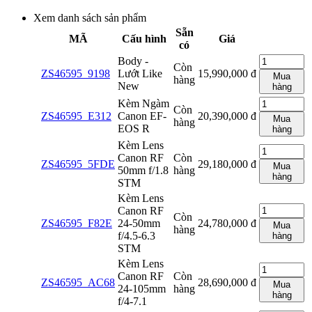
Xem danh sách sản phẩm
Sẵn
MÃ
Cấu hình
Giá
có
Body -
Còn
ZS46595_9198
Lướt Like
15,990,000
đ
Mua
hàng
New
hàng
Kèm Ngàm
Còn
ZS46595_E312
Canon EF-
20,390,000
đ
Mua
hàng
EOS R
hàng
Kèm Lens
Canon RF
Còn
ZS46595_5FDE
29,180,000
đ
Mua
50mm f/1.8
hàng
hàng
STM
Kèm Lens
Canon RF
Còn
ZS46595_F82E
24-50mm
24,780,000
đ
Mua
hàng
f/4.5-6.3
hàng
STM
Kèm Lens
Canon RF
Còn
ZS46595_AC68
28,690,000
đ
Mua
24-105mm
hàng
hàng
f/4-7.1