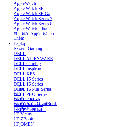
AppleWatch
Apple Watch SE
Apple Watch SE G2
Apple Watch Series 7
Apple Watch Series 8
Apple Watch Ultra
Phụ kiện Apple Watch
Thêm
Laptop
Razer - Gaming
DELL
DELL ALIENWARE
DELL Gaming
DELL Inspiron
DELL XPS
DELL 15 Series
DELL 16 Series
Thêm
DELL 16 Plus Series
HP
DELL PRO Series
HP Elitebook
DELL Latitude
HP ENVY - OmniBook
DELL Precision
HP Pavillion
DELL Detachable
HP Victus
HP ZBook
HP OMEN