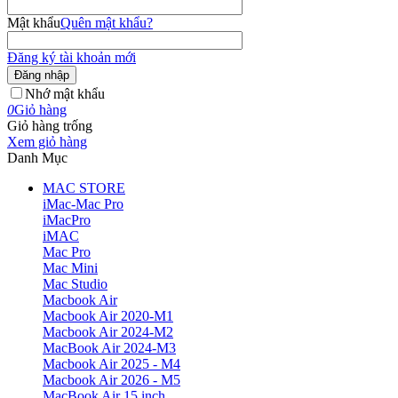
Mật khẩu
Quên mật khẩu?
Đăng ký tài khoản mới
Đăng nhập
Nhớ mật khẩu
0
Giỏ hàng
Giỏ hàng trống
Xem giỏ hàng
Danh Mục
MAC STORE
iMac-Mac Pro
iMacPro
iMAC
Mac Pro
Mac Mini
Mac Studio
Macbook Air
Macbook Air 2020-M1
Macbook Air 2024-M2
MacBook Air 2024-M3
Macbook Air 2025 - M4
Macbook Air 2026 - M5
MacBook Air 15 inch