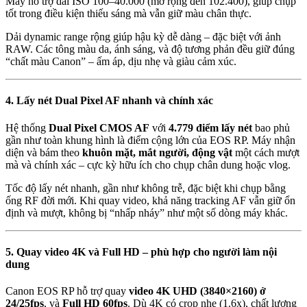
Máy hỗ trợ dải ISO 100–40.000 (mở rộng đến 102.400), giúp chụp
tốt trong điều kiện thiếu sáng mà vẫn giữ màu chân thực.
Dải dynamic range rộng giúp hậu kỳ dễ dàng – đặc biệt với ảnh
RAW. Các tông màu da, ánh sáng, và độ tương phản đều giữ đúng
“chất màu Canon” – ấm áp, dịu nhẹ và giàu cảm xúc.
4. Lấy nét Dual Pixel AF nhanh và chính xác
Hệ thống
Dual Pixel CMOS AF
với
4.779 điểm lấy nét
bao phủ
gần như toàn khung hình là điểm cộng lớn của EOS RP. Máy nhận
diện và bám theo
khuôn mặt, mắt người, động vật
một cách mượt
mà và chính xác – cực kỳ hữu ích cho chụp chân dung hoặc vlog.
Tốc độ lấy nét nhanh, gần như không trễ, đặc biệt khi chụp bằng
ống RF đời mới. Khi quay video, khả năng tracking AF vẫn giữ ổn
định và mượt, không bị “nhấp nháy” như một số dòng máy khác.
5. Quay video 4K và Full HD – phù hợp cho người làm nội
dung
Canon EOS RP hỗ trợ quay
video 4K UHD (3840×2160) ở
24/25fps
, và
Full HD 60fps
. Dù 4K có crop nhẹ (1.6x), chất lượng