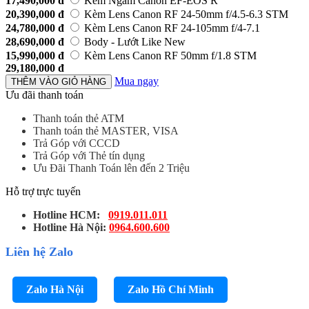
17,490,000
đ
Kèm Ngàm Canon EF-EOS R
20,390,000
đ
Kèm Lens Canon RF 24-50mm f/4.5-6.3 STM
24,780,000
đ
Kèm Lens Canon RF 24-105mm f/4-7.1
28,690,000
đ
Body - Lướt Like New
15,990,000
đ
Kèm Lens Canon RF 50mm f/1.8 STM
29,180,000
đ
Mua ngay
THÊM VÀO GIỎ HÀNG
Ưu đãi thanh toán
Thanh toán thẻ ATM
Thanh toán thẻ MASTER, VISA
Trả Góp với CCCD
Trả Góp với Thẻ tín dụng
Ưu Đãi Thanh Toán lên đến 2 Triệu
Hỗ trợ trực tuyến
Hotline HCM:
0919.011.011
Hotline Hà Nội:
0964.600.600
Liên hệ Zalo
Zalo Hà Nội
Zalo Hồ Chí Minh