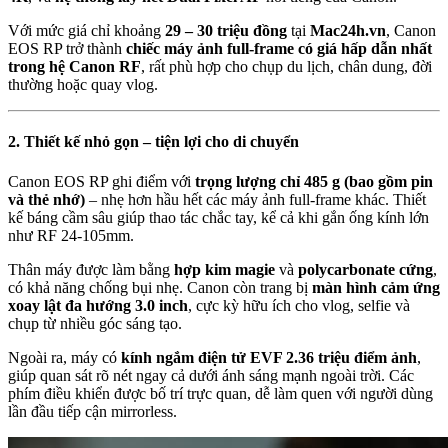
Với mức giá chỉ khoảng
29 – 30 triệu đồng
tại
Mac24h.vn
, Canon
EOS RP trở thành
chiếc máy ảnh full-frame có giá hấp dẫn nhất
trong hệ Canon RF
, rất phù hợp cho chụp du lịch, chân dung, đời
thường hoặc quay vlog.
2. Thiết kế nhỏ gọn – tiện lợi cho di chuyển
Canon EOS RP ghi điểm với
trọng lượng chỉ 485 g (bao gồm pin
và thẻ nhớ)
– nhẹ hơn hầu hết các máy ảnh full-frame khác. Thiết
kế báng cầm sâu giúp thao tác chắc tay, kể cả khi gắn ống kính lớn
như RF 24-105mm.
Thân máy được làm bằng
hợp kim magie
và
polycarbonate cứng
,
có khả năng chống bụi nhẹ. Canon còn trang bị
màn hình cảm ứng
xoay lật đa hướng 3.0 inch
, cực kỳ hữu ích cho vlog, selfie và
chụp từ nhiều góc sáng tạo.
Ngoài ra, máy có
kính ngắm điện tử EVF 2.36 triệu điểm ảnh
,
giúp quan sát rõ nét ngay cả dưới ánh sáng mạnh ngoài trời. Các
phím điều khiển được bố trí trực quan, dễ làm quen với người dùng
lần đầu tiếp cận mirrorless.