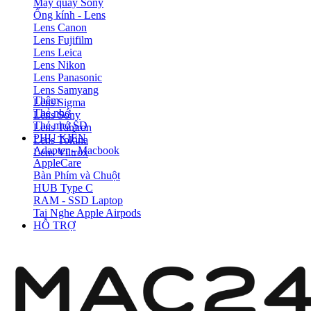
Máy quay Sony
Ống kính - Lens
Lens Canon
Lens Fujifilm
Lens Leica
Lens Nikon
Lens Panasonic
Lens Samyang
Thêm
Lens Sigma
Thẻ nhớ
Lens Sony
Thẻ nhớ SD
Lens Tamron
PHỤ KIỆN
Lens Tokina
Adapter - Macbook
Lens Viltrox
AppleCare
Bàn Phím và Chuột
HUB Type C
RAM - SSD Laptop
Tai Nghe Apple Airpods
HỖ TRỢ