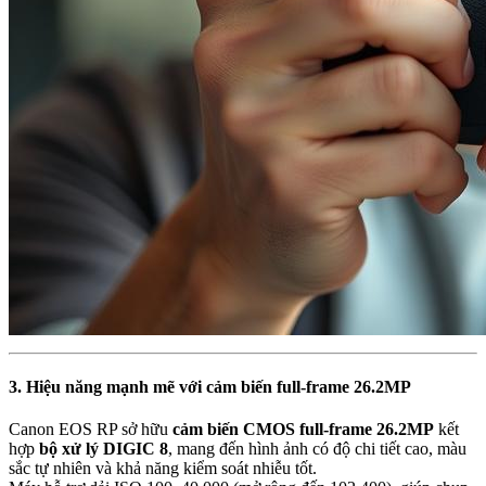
3. Hiệu năng mạnh mẽ với cảm biến full-frame 26.2MP
Canon EOS RP sở hữu
cảm biến CMOS full-frame 26.2MP
kết
hợp
bộ xử lý DIGIC 8
, mang đến hình ảnh có độ chi tiết cao, màu
sắc tự nhiên và khả năng kiểm soát nhiễu tốt.