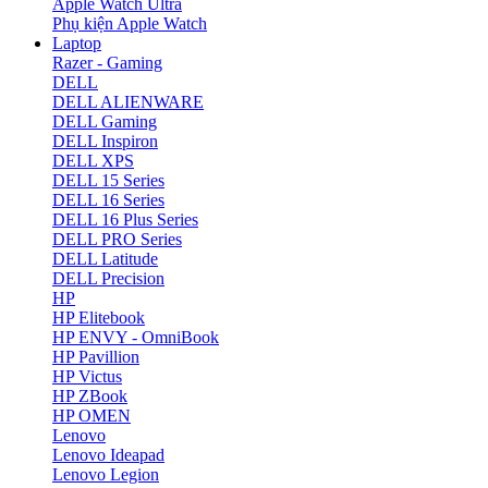
Apple Watch Ultra
Phụ kiện Apple Watch
Laptop
Razer - Gaming
DELL
DELL ALIENWARE
DELL Gaming
DELL Inspiron
DELL XPS
DELL 15 Series
DELL 16 Series
DELL 16 Plus Series
DELL PRO Series
DELL Latitude
DELL Precision
HP
HP Elitebook
HP ENVY - OmniBook
HP Pavillion
HP Victus
HP ZBook
HP OMEN
Lenovo
Lenovo Ideapad
Lenovo Legion