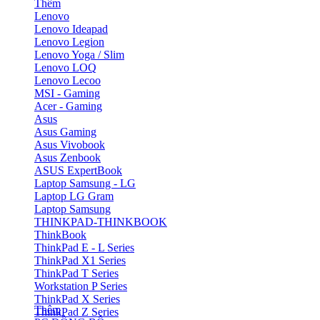
Thêm
Lenovo
Lenovo Ideapad
Lenovo Legion
Lenovo Yoga / Slim
Lenovo LOQ
Lenovo Lecoo
MSI - Gaming
Acer - Gaming
Asus
Asus Gaming
Asus Vivobook
Asus Zenbook
ASUS ExpertBook
Laptop Samsung - LG
Laptop LG Gram
Laptop Samsung
THINKPAD-THINKBOOK
ThinkBook
ThinkPad E - L Series
ThinkPad X1 Series
ThinkPad T Series
Workstation P Series
ThinkPad X Series
Thêm
ThinkPad Z Series