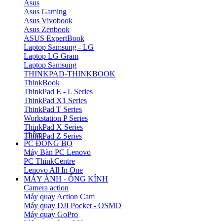
Asus
Asus Gaming
Asus Vivobook
Asus Zenbook
ASUS ExpertBook
Laptop Samsung - LG
Laptop LG Gram
Laptop Samsung
THINKPAD-THINKBOOK
ThinkBook
ThinkPad E - L Series
ThinkPad X1 Series
ThinkPad T Series
Workstation P Series
ThinkPad X Series
Thêm
ThinkPad Z Series
PC ĐỒNG BỘ
Máy Bàn PC Lenovo
PC ThinkCentre
Lenovo All In One
MÁY ẢNH - ỐNG KÍNH
Camera action
Máy quay Action Cam
Máy quay DJI Pocket - OSMO
Máy quay GoPro