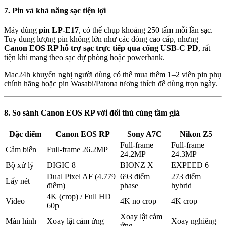
7. Pin và khả năng sạc tiện lợi
Máy dùng
pin LP-E17
, có thể chụp khoảng 250 tấm mỗi lần sạc.
Tuy dung lượng pin không lớn như các dòng cao cấp, nhưng
Canon EOS RP hỗ trợ sạc trực tiếp qua cổng USB-C PD
, rất
tiện khi mang theo sạc dự phòng hoặc powerbank.
Mac24h khuyến nghị người dùng có thể mua thêm 1–2 viên pin phụ
chính hãng hoặc pin Wasabi/Patona tương thích để dùng trọn ngày.
8. So sánh Canon EOS RP với đối thủ cùng tầm giá
Đặc điểm
Canon EOS RP
Sony A7C
Nikon Z5
Full-frame
Full-frame
Cảm biến
Full-frame 26.2MP
24.2MP
24.3MP
Bộ xử lý
DIGIC 8
BIONZ X
EXPEED 6
Dual Pixel AF (4.779
693 điểm
273 điểm
Lấy nét
điểm)
phase
hybrid
4K (crop) / Full HD
Video
4K no crop
4K crop
60p
Xoay lật cảm
Màn hình
Xoay lật cảm ứng
Xoay nghiêng
ứng