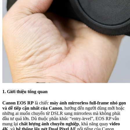
1. Giới thiệu tổng quan
Canon EOS RP
là chiếc
máy ảnh mirrorless full-frame nhỏ gọn
và dễ tiếp cận nhất của Canon
, hướng đến người dùng mới hoặc
những ai muốn chuyển từ DSLR sang mirrorless mà không phải
đầu tư quá lớn. Dù thuộc phân khúc “entry-level”, EOS RP vẫn
mang lại
chất lượng ảnh chuyên nghiệp
, khả năng quay
video
4K
, và
hệ thống lấy nét Dual Pixel AF
nổi tiếng của Canon.