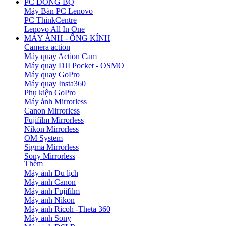
PC ĐỒNG BỘ
Máy Bàn PC Lenovo
PC ThinkCentre
Lenovo All In One
MÁY ẢNH - ỐNG KÍNH
Camera action
Máy quay Action Cam
Máy quay DJI Pocket - OSMO
Máy quay GoPro
Máy quay Insta360
Phụ kiện GoPro
Máy ảnh Mirrorless
Canon Mirrorless
Fujifilm Mirrorless
Nikon Mirrorless
OM System
Sigma Mirrorless
Sony Mirrorless
Thêm
Máy ảnh Du lịch
Máy ảnh Canon
Máy ảnh Fujifilm
Máy ảnh Nikon
Máy ảnh Ricoh -Theta 360
Máy ảnh Sony