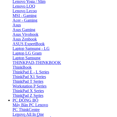
Lenovo Yoga / Slim
Lenovo LOQ
Lenovo Lecoo
MSI - Gaming
Acer - Gaming
Asus
Asus Gaming
Asus Vivobook
Asus Zenbook
ASUS ExpertBook
Laptop Samsung - LG
Laptop LG Gram
Laptop Samsung
THINKPAD-THINKBOOK
ThinkBook
ThinkPad E - L Series
ThinkPad X1 Series
ThinkPad T Series
Workstation P Series
ThinkPad X Series
ThinkPad Z Series
PC ĐỒNG BỘ
Máy Bàn PC Lenovo
PC ThinkCentre
Lenovo All In One