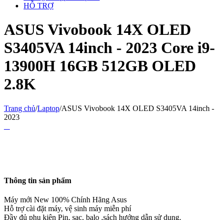
HỖ TRỢ
ASUS Vivobook 14X OLED
S3405VA 14inch - 2023 Core i9-
13900H 16GB 512GB OLED
2.8K
Trang chủ
/
Laptop
/
ASUS Vivobook 14X OLED S3405VA 14inch -
2023
Thông tin sản phẩm
Máy mới New 100% Chính Hãng Asus
Hỗ trợ cài đặt máy, vệ sinh máy miễn phí
Đầy đủ phụ kiện
Pin, sạc, balo ,sách hướng dẫn sử dụng.