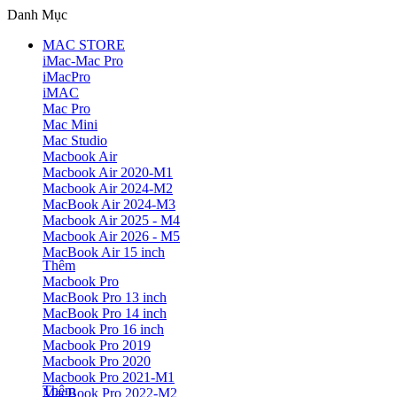
Danh Mục
MAC STORE
iMac-Mac Pro
iMacPro
iMAC
Mac Pro
Mac Mini
Mac Studio
Macbook Air
Macbook Air 2020-M1
Macbook Air 2024-M2
MacBook Air 2024-M3
Macbook Air 2025 - M4
Macbook Air 2026 - M5
MacBook Air 15 inch
Thêm
Macbook Pro
MacBook Pro 13 inch
MacBook Pro 14 inch
Macbook Pro 16 inch
Macbook Pro 2019
Macbook Pro 2020
Macbook Pro 2021-M1
Thêm
MacBook Pro 2022-M2