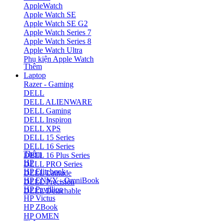
AppleWatch
Apple Watch SE
Apple Watch SE G2
Apple Watch Series 7
Apple Watch Series 8
Apple Watch Ultra
Phụ kiện Apple Watch
Thêm
Laptop
Razer - Gaming
DELL
DELL ALIENWARE
DELL Gaming
DELL Inspiron
DELL XPS
DELL 15 Series
DELL 16 Series
Thêm
DELL 16 Plus Series
HP
DELL PRO Series
HP Elitebook
DELL Latitude
HP ENVY - OmniBook
DELL Precision
HP Pavillion
DELL Detachable
HP Victus
HP ZBook
HP OMEN