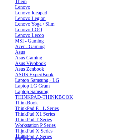
Thêm
Lenovo
Lenovo Ideapad
Lenovo Legion
Lenovo Yoga / Slim
Lenovo LOQ
Lenovo Lecoo
MSI - Gaming
Acer - Gaming
Asus
Asus Gaming
Asus Vivobook
Asus Zenbook
ASUS ExpertBook
Laptop Samsung - LG
Laptop LG Gram
Laptop Samsung
THINKPAD-THINKBOOK
ThinkBook
ThinkPad E - L Series
ThinkPad X1 Series
ThinkPad T Series
Workstation P Series
ThinkPad X Series
Thêm
ThinkPad Z Series