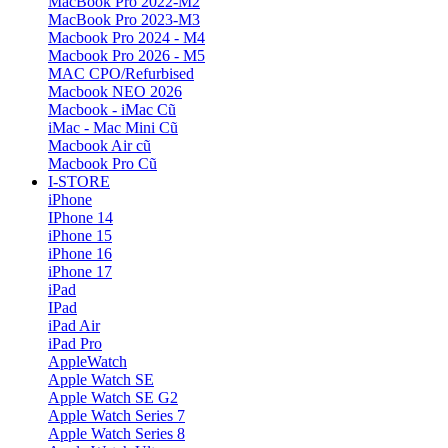
MacBook Pro 2022-M2
MacBook Pro 2023-M3
Macbook Pro 2024 - M4
Macbook Pro 2026 - M5
MAC CPO/Refurbised
Macbook NEO 2026
Macbook - iMac Cũ
iMac - Mac Mini Cũ
Macbook Air cũ
Macbook Pro Cũ
I-STORE
iPhone
IPhone 14
iPhone 15
iPhone 16
iPhone 17
iPad
IPad
iPad Air
iPad Pro
AppleWatch
Apple Watch SE
Apple Watch SE G2
Apple Watch Series 7
Apple Watch Series 8