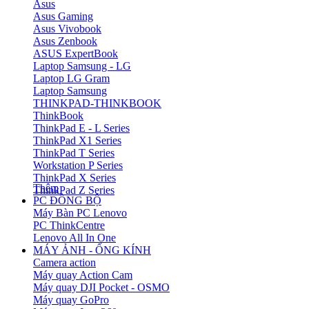
Asus
Asus Gaming
Asus Vivobook
Asus Zenbook
ASUS ExpertBook
Laptop Samsung - LG
Laptop LG Gram
Laptop Samsung
THINKPAD-THINKBOOK
ThinkBook
ThinkPad E - L Series
ThinkPad X1 Series
ThinkPad T Series
Workstation P Series
ThinkPad X Series
Thêm
ThinkPad Z Series
PC ĐỒNG BỘ
Máy Bàn PC Lenovo
PC ThinkCentre
Lenovo All In One
MÁY ẢNH - ỐNG KÍNH
Camera action
Máy quay Action Cam
Máy quay DJI Pocket - OSMO
Máy quay GoPro