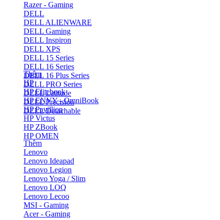
Razer - Gaming
DELL
DELL ALIENWARE
DELL Gaming
DELL Inspiron
DELL XPS
DELL 15 Series
DELL 16 Series
Thêm
DELL 16 Plus Series
HP
DELL PRO Series
HP Elitebook
DELL Latitude
HP ENVY - OmniBook
DELL Precision
HP Pavillion
DELL Detachable
HP Victus
HP ZBook
HP OMEN
Thêm
Lenovo
Lenovo Ideapad
Lenovo Legion
Lenovo Yoga / Slim
Lenovo LOQ
Lenovo Lecoo
MSI - Gaming
Acer - Gaming