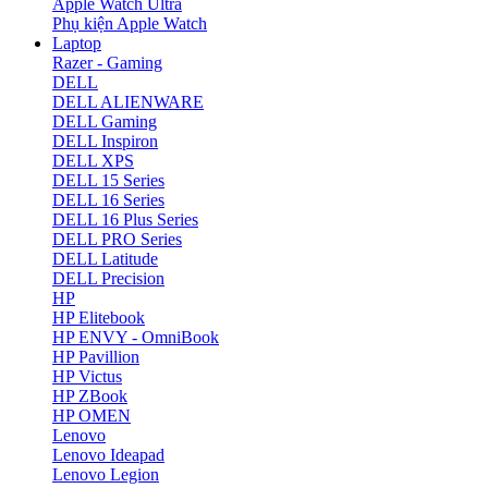
Apple Watch Ultra
Phụ kiện Apple Watch
Laptop
Razer - Gaming
DELL
DELL ALIENWARE
DELL Gaming
DELL Inspiron
DELL XPS
DELL 15 Series
DELL 16 Series
DELL 16 Plus Series
DELL PRO Series
DELL Latitude
DELL Precision
HP
HP Elitebook
HP ENVY - OmniBook
HP Pavillion
HP Victus
HP ZBook
HP OMEN
Lenovo
Lenovo Ideapad
Lenovo Legion