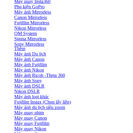
Máy quay Insta360
Phụ kiện GoPro
Máy ảnh Mirrorless
Canon Mirrorless
Fujifilm Mirrorless
Nikon Mirrorless
OM System
Sigma Mirrorless
Sony Mirrorless
Thêm
Máy ảnh Du lịch
Máy ảnh Canon
Máy ảnh Fujifilm
Máy ảnh Nikon
Máy ảnh Ricoh -Theta 360
Máy ảnh Sony
Máy ảnh DSLR
Nikon DSLR
Máy ảnh loại khác
Fujifilm Instax (Chụp lấy liền)
Máy ảnh du lịch siêu zoom
Máy quay phim
Máy quay Canon
Máy quay Fujifilm
Máy quay Nikon