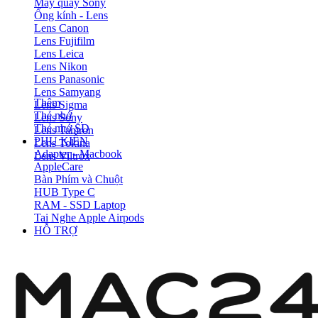
Máy quay Sony
Ống kính - Lens
Lens Canon
Lens Fujifilm
Lens Leica
Lens Nikon
Lens Panasonic
Lens Samyang
Thêm
Lens Sigma
Thẻ nhớ
Lens Sony
Thẻ nhớ SD
Lens Tamron
PHỤ KIỆN
Lens Tokina
Adapter - Macbook
Lens Viltrox
AppleCare
Bàn Phím và Chuột
HUB Type C
RAM - SSD Laptop
Tai Nghe Apple Airpods
HỖ TRỢ