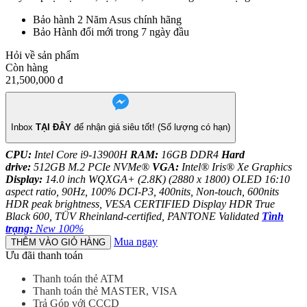
Bảo hành
2 Năm Asus chính hãng
Bảo Hành đổi mới trong 7 ngày đầu
Hỏi về sản phẩm
Còn hàng
21,500,000
đ
Inbox
TẠI ĐÂY
để nhận giá siêu tốt! (Số lượng có hạn)
CPU:
Intel Core i9-13900H
RAM:
16GB DDR4
Hard
drive:
512GB M.2 PCIe NVMe®
VGA:
Intel® Iris® Xe Graphics
Display:
14.0 inch WQXGA+ (2.8K) (2880 x 1800) OLED 16:10
aspect ratio, 90Hz, 100% DCI-P3, 400nits, Non-touch, 600nits
HDR peak brightness, VESA CERTIFIED Display HDR True
Black 600, TÜV Rheinland-certified, PANTONE Validated
Tình
trạng:
New 100%
Mua ngay
THÊM VÀO GIỎ HÀNG
Ưu đãi thanh toán
Thanh toán thẻ ATM
Thanh toán thẻ MASTER, VISA
Trả Góp với CCCD