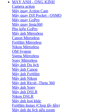
MÁY ẢNH - ỐNG KÍNH
Camera action
Máy quay Action Cam
Máy quay DJI Pocket - OSMO
Máy quay GoPro
Máy quay Insta360
Phụ kiện GoPro
Máy ảnh Mirrorless
Canon Mirrorless
Fujifilm Mirrorless
Nikon Mirrorless
OM System
Sigma Mirrorless
Sony Mirrorless
Máy ảnh Du lịch
Máy ảnh Canon
Máy ảnh Fujifilm
Máy ảnh Nikon
Máy ảnh Ricoh -Theta 360
Máy ảnh Sony
Máy ảnh DSLR
Nikon DSLR
Máy ảnh loại khác
Fujifilm Instax (Chụp lấy liền)
Máy ảnh du lịch siêu zoom