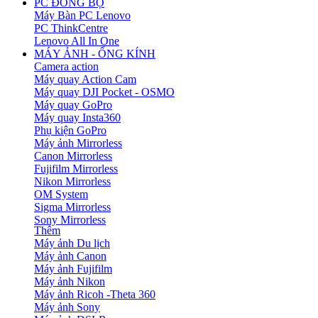
PC ĐỒNG BỘ
Máy Bàn PC Lenovo
PC ThinkCentre
Lenovo All In One
MÁY ẢNH - ỐNG KÍNH
Camera action
Máy quay Action Cam
Máy quay DJI Pocket - OSMO
Máy quay GoPro
Máy quay Insta360
Phụ kiện GoPro
Máy ảnh Mirrorless
Canon Mirrorless
Fujifilm Mirrorless
Nikon Mirrorless
OM System
Sigma Mirrorless
Sony Mirrorless
Thêm
Máy ảnh Du lịch
Máy ảnh Canon
Máy ảnh Fujifilm
Máy ảnh Nikon
Máy ảnh Ricoh -Theta 360
Máy ảnh Sony