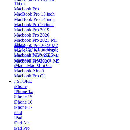
Thêm
Macbook Pro
MacBook Pro 13 inch
MacBook Pro 14 inch
Macbook Pro 16 inch
Macbook Pro 2019
Macbook Pro 2020
Macbook Pro 2021-M1
Thêm
MacBook Pro 2022-M2
MAC CPO/Refurbised
MacBook Pro 2023-M3
Macbook NEO 2026
Macbook Pro 2024 - M4
Macbook - iMac Cũ
Macbook Pro 2026 - M5
iMac - Mac Mini Cũ
Macbook Air cũ
Macbook Pro Cũ
I-STORE
iPhone
IPhone 14
iPhone 15
iPhone 16
iPhone 17
iPad
IPad
iPad Air
iPad Pro