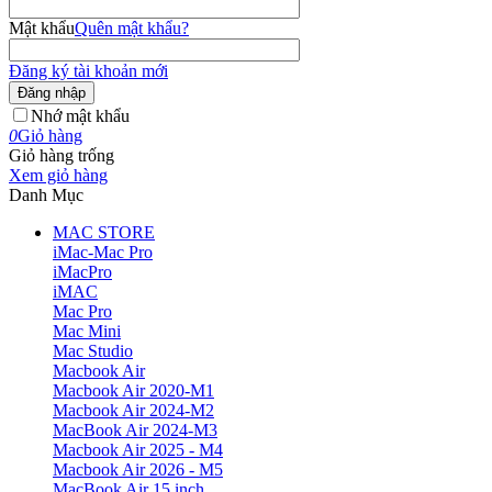
Mật khẩu
Quên mật khẩu?
Đăng ký tài khoản mới
Đăng nhập
Nhớ mật khẩu
0
Giỏ hàng
Giỏ hàng trống
Xem giỏ hàng
Danh Mục
MAC STORE
iMac-Mac Pro
iMacPro
iMAC
Mac Pro
Mac Mini
Mac Studio
Macbook Air
Macbook Air 2020-M1
Macbook Air 2024-M2
MacBook Air 2024-M3
Macbook Air 2025 - M4
Macbook Air 2026 - M5
MacBook Air 15 inch