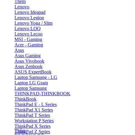
Thêm
Lenovo
Lenovo Ideapad
Lenovo Legion
Lenovo Yoga / Slim
Lenovo LOQ
Lenovo Lecoo
MSI - Gaming
Acer - Gaming
Asus
Asus Gaming
Asus Vivobook
Asus Zenbook
ASUS ExpertBook
Laptop Samsung - LG
Laptop LG Gram
Laptop Samsung
THINKPAD-THINKBOOK
ThinkBook
ThinkPad E - L Series
ThinkPad X1 Series
ThinkPad T Series
Workstation P Series
ThinkPad X Series
Thêm
ThinkPad Z Series