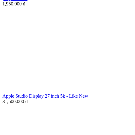
1,950,000
đ
Apple Studio Display 27 inch 5k - Like New
31,500,000
đ