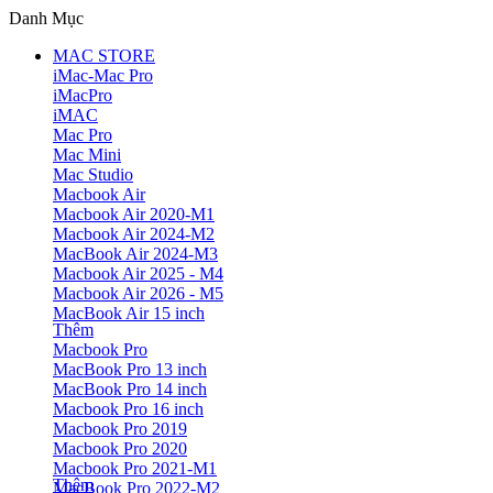
Danh Mục
MAC STORE
iMac-Mac Pro
iMacPro
iMAC
Mac Pro
Mac Mini
Mac Studio
Macbook Air
Macbook Air 2020-M1
Macbook Air 2024-M2
MacBook Air 2024-M3
Macbook Air 2025 - M4
Macbook Air 2026 - M5
MacBook Air 15 inch
Thêm
Macbook Pro
MacBook Pro 13 inch
MacBook Pro 14 inch
Macbook Pro 16 inch
Macbook Pro 2019
Macbook Pro 2020
Macbook Pro 2021-M1
Thêm
MacBook Pro 2022-M2