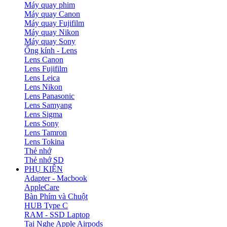
Máy quay phim
Máy quay Canon
Máy quay Fujifilm
Máy quay Nikon
Máy quay Sony
Ống kính - Lens
Lens Canon
Lens Fujifilm
Lens Leica
Lens Nikon
Lens Panasonic
Lens Samyang
Lens Sigma
Lens Sony
Lens Tamron
Lens Tokina
Thẻ nhớ
Thẻ nhớ SD
PHỤ KIỆN
Adapter - Macbook
AppleCare
Bàn Phím và Chuột
HUB Type C
RAM - SSD Laptop
Tai Nghe Apple Airpods