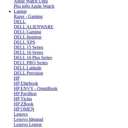
Apple Watch Ultra
Phụ kiện Apple Watch
Laptop
Razer - Gaming
DELL
DELL ALIENWARE
DELL Gaming
DELL Inspiron
DELL XPS
DELL 15 Series
DELL 16 Series
DELL 16 Plus Series
DELL PRO Series
DELL Latitude
DELL Precision
HP
HP Elitebook
HP ENVY - OmniBook
HP Pavillion
HP Victus
HP ZBook
HP OMEN
Lenovo
Lenovo Ideapad
Lenovo Legion