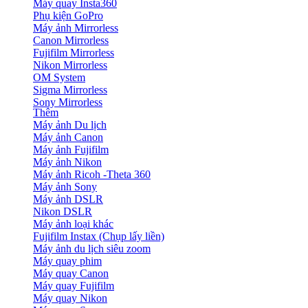
Máy quay Insta360
Phụ kiện GoPro
Máy ảnh Mirrorless
Canon Mirrorless
Fujifilm Mirrorless
Nikon Mirrorless
OM System
Sigma Mirrorless
Sony Mirrorless
Thêm
Máy ảnh Du lịch
Máy ảnh Canon
Máy ảnh Fujifilm
Máy ảnh Nikon
Máy ảnh Ricoh -Theta 360
Máy ảnh Sony
Máy ảnh DSLR
Nikon DSLR
Máy ảnh loại khác
Fujifilm Instax (Chụp lấy liền)
Máy ảnh du lịch siêu zoom
Máy quay phim
Máy quay Canon
Máy quay Fujifilm
Máy quay Nikon