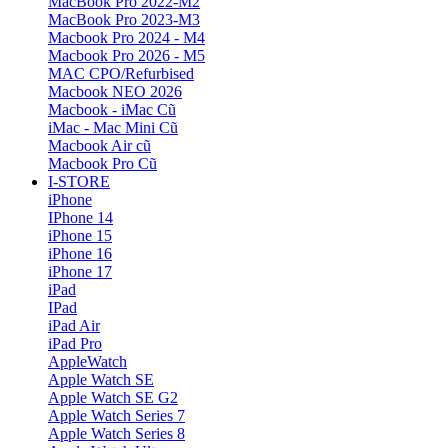
MacBook Pro 2022-M2
MacBook Pro 2023-M3
Macbook Pro 2024 - M4
Macbook Pro 2026 - M5
MAC CPO/Refurbised
Macbook NEO 2026
Macbook - iMac Cũ
iMac - Mac Mini Cũ
Macbook Air cũ
Macbook Pro Cũ
I-STORE
iPhone
IPhone 14
iPhone 15
iPhone 16
iPhone 17
iPad
IPad
iPad Air
iPad Pro
AppleWatch
Apple Watch SE
Apple Watch SE G2
Apple Watch Series 7
Apple Watch Series 8