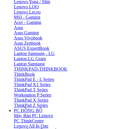
Lenovo Yoga / Slim
Lenovo LOQ
Lenovo Lecoo
MSI - Gaming
Acer - Gaming
Asus
Asus Gaming
Asus Vivobook
Asus Zenbook
ASUS ExpertBook
Laptop Samsung - LG
Laptop LG Gram
Laptop Samsung
THINKPAD-THINKBOOK
ThinkBook
ThinkPad E - L Series
ThinkPad X1 Series
ThinkPad T Series
Workstation P Series
ThinkPad X Series
ThinkPad Z Series
PC ĐỒNG BỘ
Máy Bàn PC Lenovo
PC ThinkCentre
Lenovo All In One