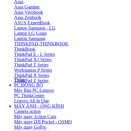
Asus
Asus Gaming
Asus Vivobook
Asus Zenbook
ASUS ExpertBook
Laptop Samsung - LG
Laptop LG Gram
Laptop Samsung
THINKPAD-THINKBOOK
ThinkBook
ThinkPad E - L Series
ThinkPad X1 Series
ThinkPad T Series
Workstation P Series
ThinkPad X Series
Thêm
ThinkPad Z Series
PC ĐỒNG BỘ
Máy Bàn PC Lenovo
PC ThinkCentre
Lenovo All In One
MÁY ẢNH - ỐNG KÍNH
Camera action
Máy quay Action Cam
Máy quay DJI Pocket - OSMO
Máy quay GoPro