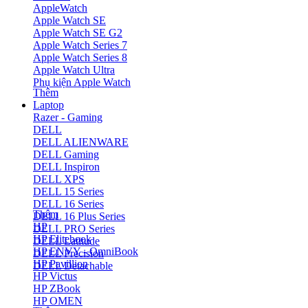
AppleWatch
Apple Watch SE
Apple Watch SE G2
Apple Watch Series 7
Apple Watch Series 8
Apple Watch Ultra
Phụ kiện Apple Watch
Thêm
Laptop
Razer - Gaming
DELL
DELL ALIENWARE
DELL Gaming
DELL Inspiron
DELL XPS
DELL 15 Series
DELL 16 Series
Thêm
DELL 16 Plus Series
HP
DELL PRO Series
HP Elitebook
DELL Latitude
HP ENVY - OmniBook
DELL Precision
HP Pavillion
DELL Detachable
HP Victus
HP ZBook
HP OMEN