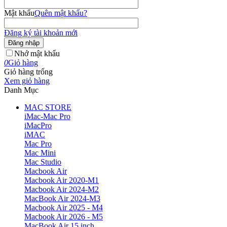
Mật khẩu
Quên mật khẩu?
Đăng ký tài khoản mới
Đăng nhập
Nhớ mật khẩu
0
Giỏ hàng
Giỏ hàng trống
Xem giỏ hàng
Danh Mục
MAC STORE
iMac-Mac Pro
iMacPro
iMAC
Mac Pro
Mac Mini
Mac Studio
Macbook Air
Macbook Air 2020-M1
Macbook Air 2024-M2
MacBook Air 2024-M3
Macbook Air 2025 - M4
Macbook Air 2026 - M5
MacBook Air 15 inch