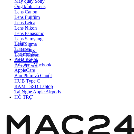
Máy quay Sony
Ống kính - Lens
Lens Canon
Lens Fujifilm
Lens Leica
Lens Nikon
Lens Panasonic
Lens Samyang
Thêm
Lens Sigma
Thẻ nhớ
Lens Sony
Thẻ nhớ SD
Lens Tamron
PHỤ KIỆN
Lens Tokina
Adapter - Macbook
Lens Viltrox
AppleCare
Bàn Phím và Chuột
HUB Type C
RAM - SSD Laptop
Tai Nghe Apple Airpods
HỖ TRỢ