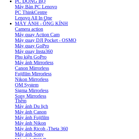
PC ĐỒNG BỘ
Máy Bàn PC Lenovo
PC ThinkCentre
Lenovo All In One
MÁY ẢNH - ỐNG KÍNH
Camera action
Máy quay Action Cam
Máy quay DJI Pocket - OSMO
Máy quay GoPro
Máy quay Insta360
Phụ kiện GoPro
Máy ảnh Mirrorless
Canon Mirrorless
Fujifilm Mirrorless
Nikon Mirrorless
OM System
Sigma Mirrorless
Sony Mirrorless
Thêm
Máy ảnh Du lịch
Máy ảnh Canon
Máy ảnh Fujifilm
Máy ảnh Nikon
Máy ảnh Ricoh -Theta 360
Máy ảnh Sony