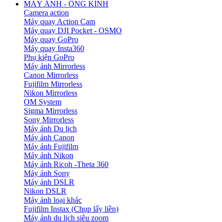
MÁY ẢNH - ỐNG KÍNH
Camera action
Máy quay Action Cam
Máy quay DJI Pocket - OSMO
Máy quay GoPro
Máy quay Insta360
Phụ kiện GoPro
Máy ảnh Mirrorless
Canon Mirrorless
Fujifilm Mirrorless
Nikon Mirrorless
OM System
Sigma Mirrorless
Sony Mirrorless
Máy ảnh Du lịch
Máy ảnh Canon
Máy ảnh Fujifilm
Máy ảnh Nikon
Máy ảnh Ricoh -Theta 360
Máy ảnh Sony
Máy ảnh DSLR
Nikon DSLR
Máy ảnh loại khác
Fujifilm Instax (Chụp lấy liền)
Máy ảnh du lịch siêu zoom