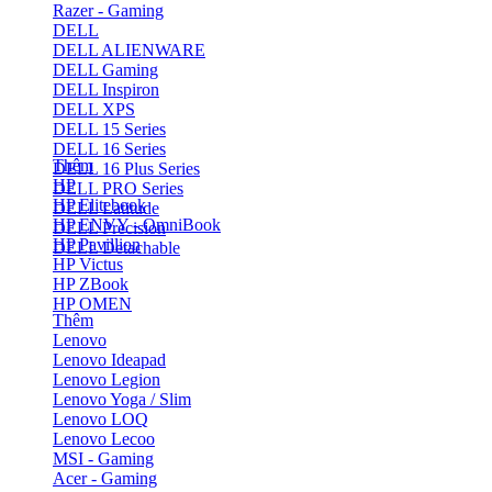
Razer - Gaming
DELL
DELL ALIENWARE
DELL Gaming
DELL Inspiron
DELL XPS
DELL 15 Series
DELL 16 Series
Thêm
DELL 16 Plus Series
HP
DELL PRO Series
HP Elitebook
DELL Latitude
HP ENVY - OmniBook
DELL Precision
HP Pavillion
DELL Detachable
HP Victus
HP ZBook
HP OMEN
Thêm
Lenovo
Lenovo Ideapad
Lenovo Legion
Lenovo Yoga / Slim
Lenovo LOQ
Lenovo Lecoo
MSI - Gaming
Acer - Gaming