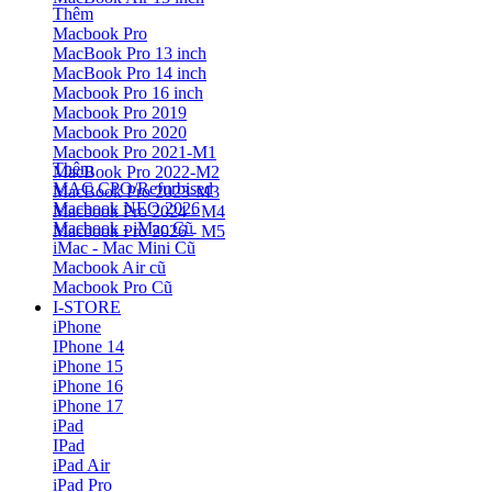
Thêm
Macbook Pro
MacBook Pro 13 inch
MacBook Pro 14 inch
Macbook Pro 16 inch
Macbook Pro 2019
Macbook Pro 2020
Macbook Pro 2021-M1
Thêm
MacBook Pro 2022-M2
MAC CPO/Refurbised
MacBook Pro 2023-M3
Macbook NEO 2026
Macbook Pro 2024 - M4
Macbook - iMac Cũ
Macbook Pro 2026 - M5
iMac - Mac Mini Cũ
Macbook Air cũ
Macbook Pro Cũ
I-STORE
iPhone
IPhone 14
iPhone 15
iPhone 16
iPhone 17
iPad
IPad
iPad Air
iPad Pro