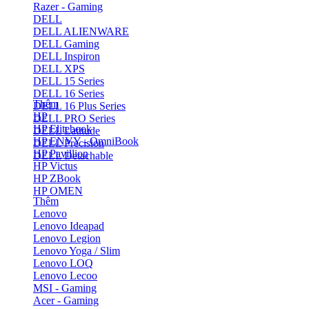
Razer - Gaming
DELL
DELL ALIENWARE
DELL Gaming
DELL Inspiron
DELL XPS
DELL 15 Series
DELL 16 Series
Thêm
DELL 16 Plus Series
HP
DELL PRO Series
HP Elitebook
DELL Latitude
HP ENVY - OmniBook
DELL Precision
HP Pavillion
DELL Detachable
HP Victus
HP ZBook
HP OMEN
Thêm
Lenovo
Lenovo Ideapad
Lenovo Legion
Lenovo Yoga / Slim
Lenovo LOQ
Lenovo Lecoo
MSI - Gaming
Acer - Gaming