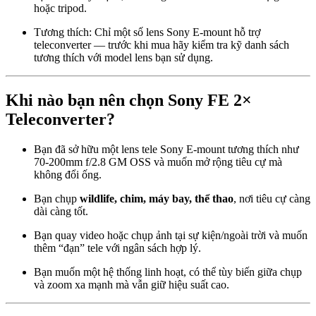
hoặc tripod.
Tương thích: Chỉ một số lens Sony E-mount hỗ trợ
teleconverter — trước khi mua hãy kiểm tra kỹ danh sách
tương thích với model lens bạn sử dụng.
Khi nào bạn nên chọn Sony FE 2×
Teleconverter?
Bạn đã sở hữu một lens tele Sony E-mount tương thích như
70-200mm f/2.8 GM OSS và muốn mở rộng tiêu cự mà
không đổi ống.
Bạn chụp
wildlife, chim, máy bay, thể thao
, nơi tiêu cự càng
dài càng tốt.
Bạn quay video hoặc chụp ảnh tại sự kiện/ngoài trời và muốn
thêm “đạn” tele với ngân sách hợp lý.
Bạn muốn một hệ thống linh hoạt, có thể tùy biến giữa chụp
và zoom xa mạnh mà vẫn giữ hiệu suất cao.