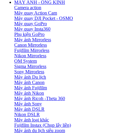
MÁY ẢNH - ỐNG KÍNH
Camera action
Máy quay Action Cam
Máy quay DJI Pocket - OSMO
Máy quay GoPro
Máy quay Insta360
Phụ kiện GoPro
Máy ảnh Mirrorless
Canon Mirrorless
Fujifilm Mirrorless
Nikon Mirrorless
OM System
Sigma Mirrorless
Sony Mirrorless
Máy ảnh Du lịch
Máy ảnh Canon
Máy ảnh Fujifilm
Máy ảnh Nikon
Máy ảnh Ricoh -Theta 360
Máy ảnh Sony
Máy ảnh DSLR
Nikon DSLR
Máy ảnh loại khác
Fujifilm Instax (Chụp lấy liền)
Máy ảnh du lịch siêu zoom