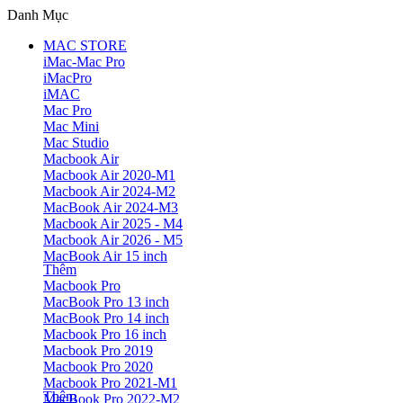
Danh Mục
MAC STORE
iMac-Mac Pro
iMacPro
iMAC
Mac Pro
Mac Mini
Mac Studio
Macbook Air
Macbook Air 2020-M1
Macbook Air 2024-M2
MacBook Air 2024-M3
Macbook Air 2025 - M4
Macbook Air 2026 - M5
MacBook Air 15 inch
Thêm
Macbook Pro
MacBook Pro 13 inch
MacBook Pro 14 inch
Macbook Pro 16 inch
Macbook Pro 2019
Macbook Pro 2020
Macbook Pro 2021-M1
Thêm
MacBook Pro 2022-M2