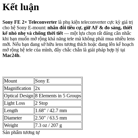
Kết luận
Sony FE 2× Teleconverter
là phụ kiện teleconverter cực kỳ giá trị
cho hệ Sony E-mount:
nhân đôi tiêu cự, giữ AF & đo sáng, thiết
kế nhỏ nhẹ và chống thời tiết
— một lựa chọn rất đáng cân nhắc
khi bạn muốn mở rộng khả năng tele mà không phải mua nhiều lens
mới. Nếu bạn đang sở hữu lens tương thích hoặc đang lên kế hoạch
mở rộng hệ tele của mình, đây chắc chắn là giải pháp hợp lý tại
Mac24h
.
Mount
Sony E
Magnification
2x
Optical Design
8 Elements in 5 Groups
Light Loss
2 Stop
Length
1.68" / 42.7 mm
Diameter
2.50" / 63.5 mm
Weight
7.3 oz / 207 g
Sản phẩm tương tự