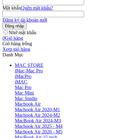
Mật khẩu
Quên mật khẩu?
Đăng ký tài khoản mới
Đăng nhập
Nhớ mật khẩu
0
Giỏ hàng
Giỏ hàng trống
Xem giỏ hàng
Danh Mục
MAC STORE
iMac-Mac Pro
iMacPro
iMAC
Mac Pro
Mac Mini
Mac Studio
Macbook Air
Macbook Air 2020-M1
Macbook Air 2024-M2
MacBook Air 2024-M3
Macbook Air 2025 - M4
Macbook Air 2026 - M5
MacBook Air 15 inch