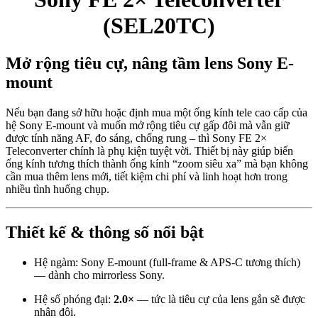
(SEL20TC)
Mở rộng tiêu cự, nâng tầm lens Sony E-
mount
Nếu bạn đang sở hữu hoặc định mua một ống kính tele cao cấp của
hệ Sony E-mount và muốn mở rộng tiêu cự gấp đôi mà vẫn giữ
được tính năng AF, đo sáng, chống rung – thì Sony FE 2×
Teleconverter chính là phụ kiện tuyệt vời. Thiết bị này giúp biến
ống kính tương thích thành ống kính “zoom siêu xa” mà bạn không
cần mua thêm lens mới, tiết kiệm chi phí và linh hoạt hơn trong
nhiều tình huống chụp.
Thiết kế & thông số nổi bật
Hệ ngàm: Sony E-mount (full-frame & APS-C tương thích)
— dành cho mirrorless Sony.
Hệ số phóng đại:
2.0×
— tức là tiêu cự của lens gắn sẽ được
nhân đôi.