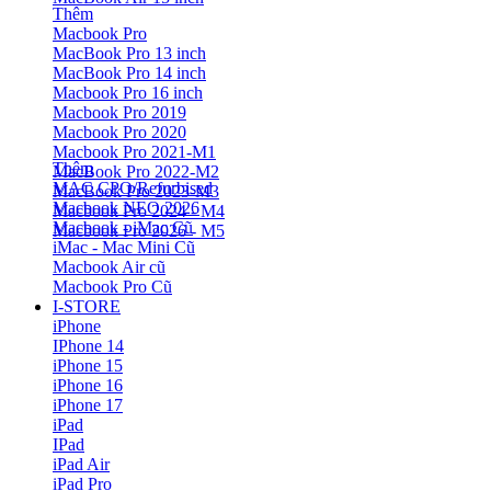
Thêm
Macbook Pro
MacBook Pro 13 inch
MacBook Pro 14 inch
Macbook Pro 16 inch
Macbook Pro 2019
Macbook Pro 2020
Macbook Pro 2021-M1
Thêm
MacBook Pro 2022-M2
MAC CPO/Refurbised
MacBook Pro 2023-M3
Macbook NEO 2026
Macbook Pro 2024 - M4
Macbook - iMac Cũ
Macbook Pro 2026 - M5
iMac - Mac Mini Cũ
Macbook Air cũ
Macbook Pro Cũ
I-STORE
iPhone
IPhone 14
iPhone 15
iPhone 16
iPhone 17
iPad
IPad
iPad Air
iPad Pro