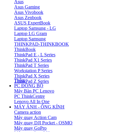
Asus
Asus Gaming
Asus Vivobook
Asus Zenbook
ASUS ExpertBook
Laptop Samsung - LG
Laptop LG Gram
Laptop Samsung
THINKPAD-THINKBOOK
ThinkBook
ThinkPad E - L Series
ThinkPad X1 Series
ThinkPad T Series
Workstation P Series
ThinkPad X Series
Thêm
ThinkPad Z Series
PC ĐỒNG BỘ
Máy Bàn PC Lenovo
PC ThinkCentre
Lenovo All In One
MÁY ẢNH - ỐNG KÍNH
Camera action
Máy quay Action Cam
Máy quay DJI Pocket - OSMO
Máy quay GoPro