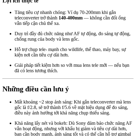
Lợi ích thực tế
Tăng tiêu cự nhanh chóng: Ví dụ 70-200mm khi gắn
teleconverter trở thành
140-400mm
— không cần đổi ống
vẫn tiếp cận chủ thể xa.
Duy trì đầy đủ chức năng như AF tự động, đo sáng tự động,
chống rung của body và lens gốc.
Hỗ trợ chụp tele- mạnh cho wildlife, thể thao, máy bay, sự
kiện nơi cần tiêu cự dài hơn.
Giải pháp tiết kiệm hơn so với mua lens tele mới — nếu bạn
đã có lens tương thích.
Những điều cần lưu ý
Mất khoảng ~2 stop ánh sáng: Khi gắn teleconverter mà lens
gốc là f/2.8, sẽ trở thành f/5.6 về mặt hiệu dụng để đo sáng,
điều này ảnh hưởng tới khả năng chụp thiếu sáng.
Khả năng lấy nét và bokeh: Dù Sony đảm bảo chức năng AF
vẫn hoạt động, nhưng với khẩu bị giảm và tiêu cự dài hơn,
bạn cần body mạnh, ánh sáng tốt và có thể cần hỗ trợ gimbal