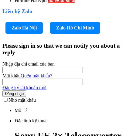
Hotline Hà Nội:
0964.600.600
Liên hệ Zalo
Zalo Hà Nội
Zalo Hồ Chí Minh
Please sign in so that we can notify you about a
reply
Nhập địa chỉ email của bạn
Mật khẩu
Quên mật khẩu?
Đăng ký tài khoản mới
Đăng nhập
Nhớ mật khẩu
Mô Tả
Đặc tính kỹ thuật
Sony FE 2× Teleconverter