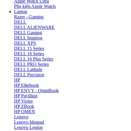
Apple Watch Ultra
Phụ kiện Apple Watch
Laptop
Razer - Gaming
DELL
DELL ALIENWARE
DELL Gaming
DELL Inspiron
DELL XPS
DELL 15 Series
DELL 16 Series
DELL 16 Plus Series
DELL PRO Series
DELL Latitude
DELL Precision
HP
HP Elitebook
HP ENVY - OmniBook
HP Pavillion
HP Victus
HP ZBook
HP OMEN
Lenovo
Lenovo Ideapad
Lenovo Legion