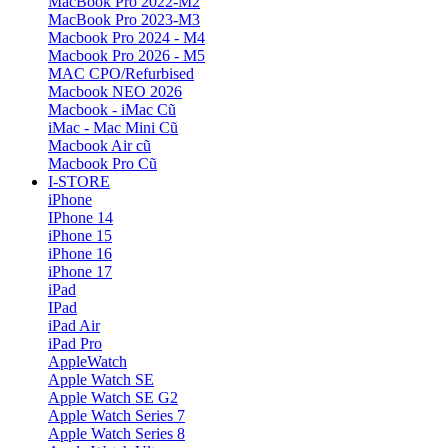
MacBook Pro 2022-M2
MacBook Pro 2023-M3
Macbook Pro 2024 - M4
Macbook Pro 2026 - M5
MAC CPO/Refurbised
Macbook NEO 2026
Macbook - iMac Cũ
iMac - Mac Mini Cũ
Macbook Air cũ
Macbook Pro Cũ
I-STORE
iPhone
IPhone 14
iPhone 15
iPhone 16
iPhone 17
iPad
IPad
iPad Air
iPad Pro
AppleWatch
Apple Watch SE
Apple Watch SE G2
Apple Watch Series 7
Apple Watch Series 8