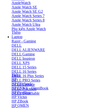
AppleWatch
Apple Watch SE
Apple Watch SE G2
Apple Watch Series 7
Apple Watch Series 8
Apple Watch Ultra
Phụ kiện Apple Watch
Thêm
Laptop
Razer - Gaming
DELL
DELL ALIENWARE
DELL Gaming
DELL Inspiron
DELL XPS
DELL 15 Series
DELL 16 Series
Thêm
DELL 16 Plus Series
HP
DELL PRO Series
HP Elitebook
DELL Latitude
HP ENVY - OmniBook
DELL Precision
HP Pavillion
DELL Detachable
HP Victus
HP ZBook
HP OMEN