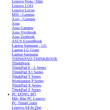
Lenovo Yoga / Slim
Lenovo LOQ
Lenovo Lecoo
MSI - Gaming
Acer - Gaming
Asus
Asus Gaming
Asus Vivobook
Asus Zenbook
ASUS ExpertBook
Laptop Samsung - LG
Laptop LG Gram
Laptop Samsung
THINKPAD-THINKBOOK
ThinkBook
ThinkPad E - L Series
ThinkPad X1 Series
ThinkPad T Series
Workstation P Series
ThinkPad X Series
ThinkPad Z Series
PC ĐỒNG BỘ
Máy Bàn PC Lenovo
PC ThinkCentre
Lenovo All In One