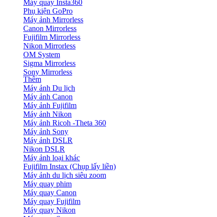
Máy quay Insta360
Phụ kiện GoPro
Máy ảnh Mirrorless
Canon Mirrorless
Fujifilm Mirrorless
Nikon Mirrorless
OM System
Sigma Mirrorless
Sony Mirrorless
Thêm
Máy ảnh Du lịch
Máy ảnh Canon
Máy ảnh Fujifilm
Máy ảnh Nikon
Máy ảnh Ricoh -Theta 360
Máy ảnh Sony
Máy ảnh DSLR
Nikon DSLR
Máy ảnh loại khác
Fujifilm Instax (Chụp lấy liền)
Máy ảnh du lịch siêu zoom
Máy quay phim
Máy quay Canon
Máy quay Fujifilm
Máy quay Nikon