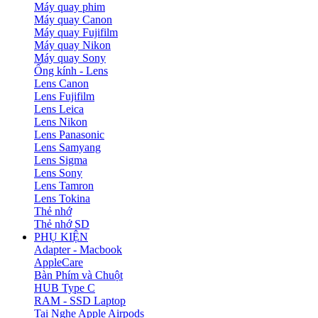
Máy quay phim
Máy quay Canon
Máy quay Fujifilm
Máy quay Nikon
Máy quay Sony
Ống kính - Lens
Lens Canon
Lens Fujifilm
Lens Leica
Lens Nikon
Lens Panasonic
Lens Samyang
Lens Sigma
Lens Sony
Lens Tamron
Lens Tokina
Thẻ nhớ
Thẻ nhớ SD
PHỤ KIỆN
Adapter - Macbook
AppleCare
Bàn Phím và Chuột
HUB Type C
RAM - SSD Laptop
Tai Nghe Apple Airpods