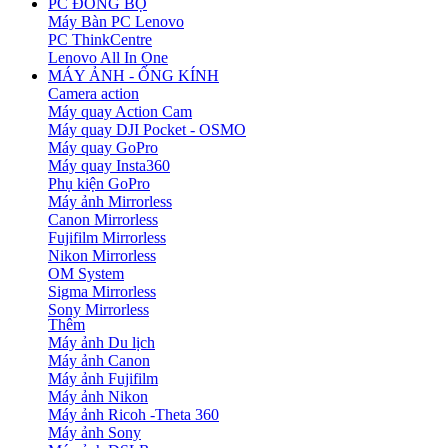
PC ĐỒNG BỘ
Máy Bàn PC Lenovo
PC ThinkCentre
Lenovo All In One
MÁY ẢNH - ỐNG KÍNH
Camera action
Máy quay Action Cam
Máy quay DJI Pocket - OSMO
Máy quay GoPro
Máy quay Insta360
Phụ kiện GoPro
Máy ảnh Mirrorless
Canon Mirrorless
Fujifilm Mirrorless
Nikon Mirrorless
OM System
Sigma Mirrorless
Sony Mirrorless
Thêm
Máy ảnh Du lịch
Máy ảnh Canon
Máy ảnh Fujifilm
Máy ảnh Nikon
Máy ảnh Ricoh -Theta 360
Máy ảnh Sony