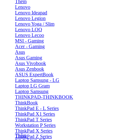
Thêm
Lenovo
Lenovo Ideapad
Lenovo Legion
Lenovo Yoga / Slim
Lenovo LOQ
Lenovo Lecoo
MSI - Gaming
Acer - Gaming
Asus
Asus Gaming
Asus Vivobook
Asus Zenbook
ASUS ExpertBook
Laptop Samsung - LG
Laptop LG Gram
Laptop Samsung
THINKPAD-THINKBOOK
ThinkBook
ThinkPad E - L Series
ThinkPad X1 Series
ThinkPad T Series
Workstation P Series
ThinkPad X Series
Thêm
ThinkPad Z Series