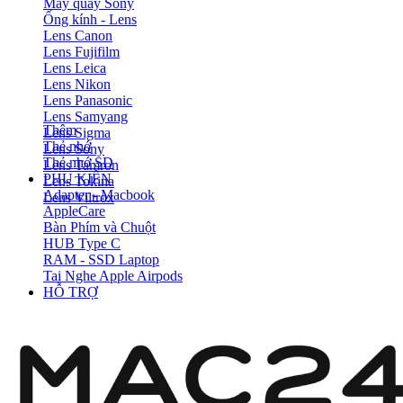
Máy quay Sony
Ống kính - Lens
Lens Canon
Lens Fujifilm
Lens Leica
Lens Nikon
Lens Panasonic
Lens Samyang
Thêm
Lens Sigma
Thẻ nhớ
Lens Sony
Thẻ nhớ SD
Lens Tamron
PHỤ KIỆN
Lens Tokina
Adapter - Macbook
Lens Viltrox
AppleCare
Bàn Phím và Chuột
HUB Type C
RAM - SSD Laptop
Tai Nghe Apple Airpods
HỖ TRỢ