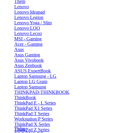
Thêm
Lenovo
Lenovo Ideapad
Lenovo Legion
Lenovo Yoga / Slim
Lenovo LOQ
Lenovo Lecoo
MSI - Gaming
Acer - Gaming
Asus
Asus Gaming
Asus Vivobook
Asus Zenbook
ASUS ExpertBook
Laptop Samsung - LG
Laptop LG Gram
Laptop Samsung
THINKPAD-THINKBOOK
ThinkBook
ThinkPad E - L Series
ThinkPad X1 Series
ThinkPad T Series
Workstation P Series
ThinkPad X Series
Thêm
ThinkPad Z Series