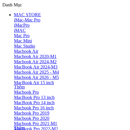
Danh Mục
MAC STORE
iMac-Mac Pro
iMacPro
iMAC
Mac Pro
Mac Mini
Mac Studio
Macbook Air
Macbook Air 2020-M1
Macbook Air 2024-M2
MacBook Air 2024-M3
Macbook Air 2025 - M4
Macbook Air 2026 - M5
MacBook Air 15 inch
Thêm
Macbook Pro
MacBook Pro 13 inch
MacBook Pro 14 inch
Macbook Pro 16 inch
Macbook Pro 2019
Macbook Pro 2020
Macbook Pro 2021-M1
Thêm
MacBook Pro 2022-M2