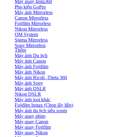
Máy quay Insta360
Phụ kiện GoPro
Máy ảnh Mirrorless
Canon Mirrorless
Fujifilm Mirrorless
Nikon Mirrorless
OM System
Sigma Mirrorless
Sony Mirrorless
Thêm
Máy ảnh Du lịch
Máy ảnh Canon
Máy ảnh Fujifilm
Máy ảnh Nikon
Máy ảnh Ricoh -Theta 360
Máy ảnh Sony
Máy ảnh DSLR
Nikon DSLR
Máy ảnh loại khác
Fujifilm Instax (Chụp lấy liền)
Máy ảnh du lịch siêu zoom
Máy quay phim
Máy quay Canon
Máy quay Fujifilm
Máy quay Nikon