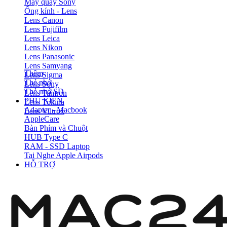
Máy quay Sony
Ống kính - Lens
Lens Canon
Lens Fujifilm
Lens Leica
Lens Nikon
Lens Panasonic
Lens Samyang
Thêm
Lens Sigma
Thẻ nhớ
Lens Sony
Thẻ nhớ SD
Lens Tamron
PHỤ KIỆN
Lens Tokina
Adapter - Macbook
Lens Viltrox
AppleCare
Bàn Phím và Chuột
HUB Type C
RAM - SSD Laptop
Tai Nghe Apple Airpods
HỖ TRỢ