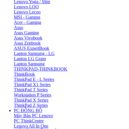
Lenovo Yoga / Slim
Lenovo LOQ
Lenovo Lecoo
MSI - Gaming
Acer - Gaming
Asus
Asus Gaming
Asus Vivobook
Asus Zenbook
ASUS ExpertBook
Laptop Samsung - LG
Laptop LG Gram
Laptop Samsung
THINKPAD-THINKBOOK
ThinkBook
ThinkPad E - L Series
ThinkPad X1 Series
ThinkPad T Series
Workstation P Series
ThinkPad X Series
ThinkPad Z Series
PC ĐỒNG BỘ
Máy Bàn PC Lenovo
PC ThinkCentre
Lenovo All In One