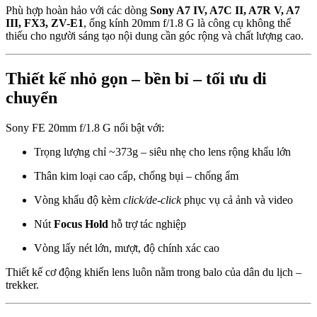
Phù hợp hoàn hảo với các dòng
Sony A7 IV, A7C II, A7R V, A7
III, FX3, ZV-E1
, ống kính 20mm f/1.8 G là công cụ không thể
thiếu cho người sáng tạo nội dung cần góc rộng và chất lượng cao.
Thiết kế nhỏ gọn – bền bỉ – tối ưu di
chuyển
Sony FE 20mm f/1.8 G nổi bật với:
Trọng lượng chỉ ~373g – siêu nhẹ cho lens rộng khẩu lớn
Thân kim loại cao cấp, chống bụi – chống ẩm
Vòng khẩu độ kèm
click/de-click
phục vụ cả ảnh và video
Nút
Focus Hold
hỗ trợ tác nghiệp
Vòng lấy nét lớn, mượt, độ chính xác cao
Thiết kế cơ động khiến lens luôn nằm trong balo của dân du lịch –
trekker.