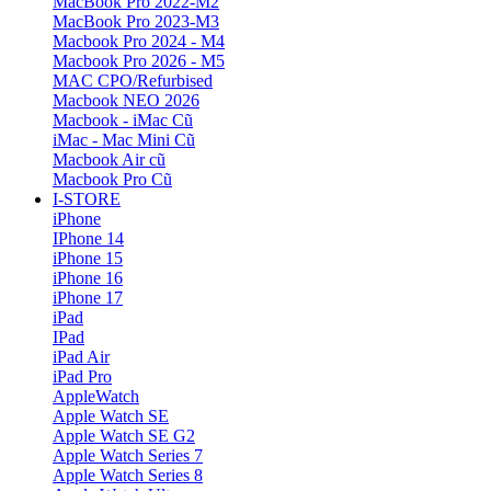
MacBook Pro 2022-M2
MacBook Pro 2023-M3
Macbook Pro 2024 - M4
Macbook Pro 2026 - M5
MAC CPO/Refurbised
Macbook NEO 2026
Macbook - iMac Cũ
iMac - Mac Mini Cũ
Macbook Air cũ
Macbook Pro Cũ
I-STORE
iPhone
IPhone 14
iPhone 15
iPhone 16
iPhone 17
iPad
IPad
iPad Air
iPad Pro
AppleWatch
Apple Watch SE
Apple Watch SE G2
Apple Watch Series 7
Apple Watch Series 8