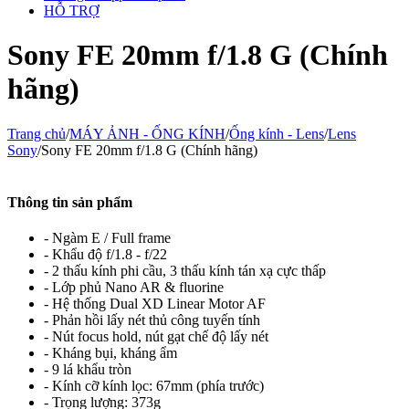
HỖ TRỢ
Sony FE 20mm f/1.8 G (Chính
hãng)
Trang chủ
/
MÁY ẢNH - ỐNG KÍNH
/
Ống kính - Lens
/
Lens
Sony
/
Sony FE 20mm f/1.8 G (Chính hãng)
Thông tin sản phẩm
- Ngàm E / Full frame
- Khẩu độ f/1.8 - f/22
- 2 thấu kính phi cầu, 3 thấu kính tán xạ cực thấp
- Lớp phủ Nano AR & fluorine
- Hệ thống Dual XD Linear Motor AF
- Phản hồi lấy nét thủ công tuyến tính
- Nút focus hold, nút gạt chế độ lấy nét
- Kháng bụi, kháng ẩm
- 9 lá khẩu tròn
- Kính cỡ kính lọc: 67mm (phía trước)
- Trọng lượng:
373g