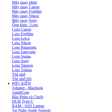
Máy quay phim
Máy quay Canon
Máy quay Fujifilm
Máy quay Nikon
Máy quay Sony
Ống kính - Lens
Lens Canon
Lens Fujifilm
Lens Leica
Lens Nikon
Lens Panasonic
Lens Samyang
Lens Sigma
Lens Sony
Lens Tamron
Lens Tokina
Thẻ nhớ
Thẻ nhớ SD
PHỤ KIỆN
Adapter - Macbook
AppleCare
Bàn Phím và Chuột
HUB Type C
RAM - SSD Laptop
Tai Nghe Apple Airpods