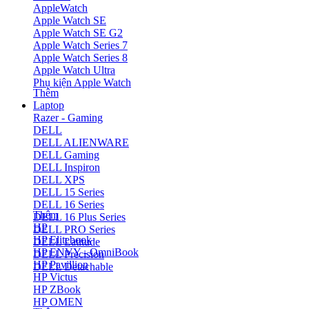
AppleWatch
Apple Watch SE
Apple Watch SE G2
Apple Watch Series 7
Apple Watch Series 8
Apple Watch Ultra
Phụ kiện Apple Watch
Thêm
Laptop
Razer - Gaming
DELL
DELL ALIENWARE
DELL Gaming
DELL Inspiron
DELL XPS
DELL 15 Series
DELL 16 Series
Thêm
DELL 16 Plus Series
HP
DELL PRO Series
HP Elitebook
DELL Latitude
HP ENVY - OmniBook
DELL Precision
HP Pavillion
DELL Detachable
HP Victus
HP ZBook
HP OMEN