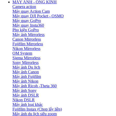
MÁY ẢNH - ỐNG KÍNH
Camera action
Máy quay Action Cam
Máy quay DJI Pocket - OSMO
Máy quay GoPro
Máy quay Insta360
Phụ kiện GoPro
Máy ảnh Mirrorless
Canon Mirrorless
Fujifilm Mirrorless
Nikon Mirrorless
OM System
Sigma Mirrorless
Sony Mirrorless
Máy ảnh Du lịch
Máy ảnh Canon
Máy ảnh Fujifilm
Máy ảnh Nikon
Máy ảnh Ricoh -Theta 360
Máy ảnh Sony
Máy ảnh DSLR
Nikon DSLR
Máy ảnh loại khác
Fujifilm Instax (Chụp lấy liền)
Máy ảnh du lịch siêu zoom