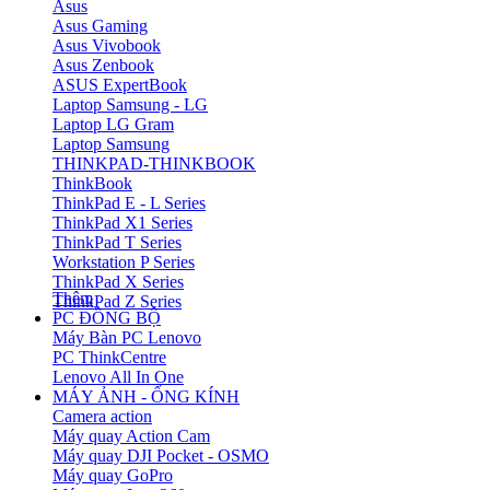
Asus
Asus Gaming
Asus Vivobook
Asus Zenbook
ASUS ExpertBook
Laptop Samsung - LG
Laptop LG Gram
Laptop Samsung
THINKPAD-THINKBOOK
ThinkBook
ThinkPad E - L Series
ThinkPad X1 Series
ThinkPad T Series
Workstation P Series
ThinkPad X Series
Thêm
ThinkPad Z Series
PC ĐỒNG BỘ
Máy Bàn PC Lenovo
PC ThinkCentre
Lenovo All In One
MÁY ẢNH - ỐNG KÍNH
Camera action
Máy quay Action Cam
Máy quay DJI Pocket - OSMO
Máy quay GoPro