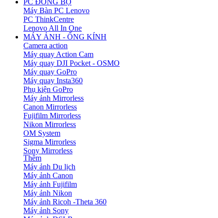
PC ĐỒNG BỘ
Máy Bàn PC Lenovo
PC ThinkCentre
Lenovo All In One
MÁY ẢNH - ỐNG KÍNH
Camera action
Máy quay Action Cam
Máy quay DJI Pocket - OSMO
Máy quay GoPro
Máy quay Insta360
Phụ kiện GoPro
Máy ảnh Mirrorless
Canon Mirrorless
Fujifilm Mirrorless
Nikon Mirrorless
OM System
Sigma Mirrorless
Sony Mirrorless
Thêm
Máy ảnh Du lịch
Máy ảnh Canon
Máy ảnh Fujifilm
Máy ảnh Nikon
Máy ảnh Ricoh -Theta 360
Máy ảnh Sony