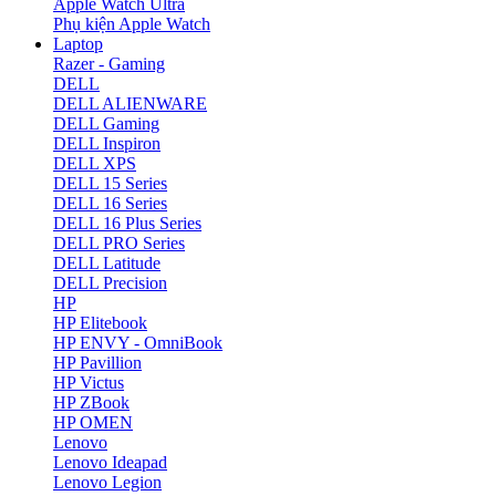
Apple Watch Ultra
Phụ kiện Apple Watch
Laptop
Razer - Gaming
DELL
DELL ALIENWARE
DELL Gaming
DELL Inspiron
DELL XPS
DELL 15 Series
DELL 16 Series
DELL 16 Plus Series
DELL PRO Series
DELL Latitude
DELL Precision
HP
HP Elitebook
HP ENVY - OmniBook
HP Pavillion
HP Victus
HP ZBook
HP OMEN
Lenovo
Lenovo Ideapad
Lenovo Legion