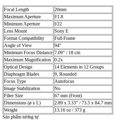
Focal Length
20mm
Maximum Aperture
f/1.8
Minimum Aperture
f/22
Lens Mount
Sony E
Format Compatibility
Full-Frame
Angle of View
94°
Minimum Focus Distance
7.09" / 18 cm
Maximum Magnification
0.2x
Optical Design
14 Elements in 12 Groups
Diaphragm Blades
9, Rounded
Focus Type
Autofocus
Image Stabilization
No
Filter Size
67 mm (Front)
Dimensions (ø x L)
2.89 x 3.33" / 73.5 x 84.7 mm
Weight
13.16 oz / 373 g
Sản phẩm tương tự