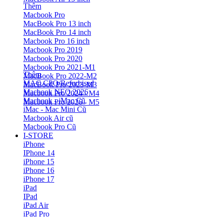
Thêm
Macbook Pro
MacBook Pro 13 inch
MacBook Pro 14 inch
Macbook Pro 16 inch
Macbook Pro 2019
Macbook Pro 2020
Macbook Pro 2021-M1
Thêm
MacBook Pro 2022-M2
MAC CPO/Refurbised
MacBook Pro 2023-M3
Macbook NEO 2026
Macbook Pro 2024 - M4
Macbook - iMac Cũ
Macbook Pro 2026 - M5
iMac - Mac Mini Cũ
Macbook Air cũ
Macbook Pro Cũ
I-STORE
iPhone
IPhone 14
iPhone 15
iPhone 16
iPhone 17
iPad
IPad
iPad Air
iPad Pro