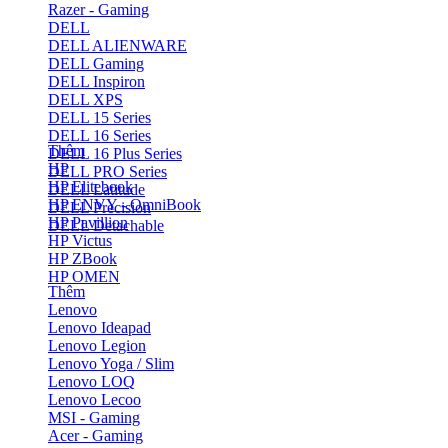
Razer - Gaming
DELL
DELL ALIENWARE
DELL Gaming
DELL Inspiron
DELL XPS
DELL 15 Series
DELL 16 Series
Thêm
DELL 16 Plus Series
HP
DELL PRO Series
HP Elitebook
DELL Latitude
HP ENVY - OmniBook
DELL Precision
HP Pavillion
DELL Detachable
HP Victus
HP ZBook
HP OMEN
Thêm
Lenovo
Lenovo Ideapad
Lenovo Legion
Lenovo Yoga / Slim
Lenovo LOQ
Lenovo Lecoo
MSI - Gaming
Acer - Gaming