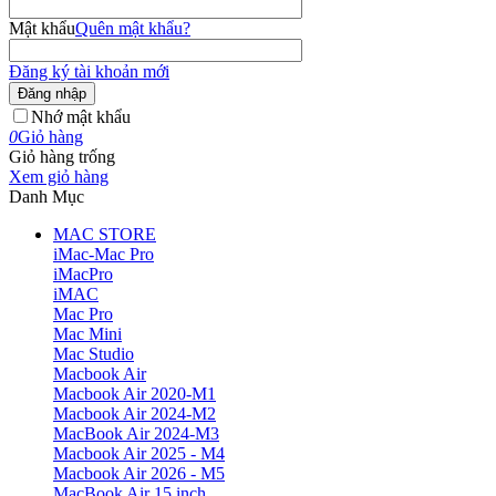
Mật khẩu
Quên mật khẩu?
Đăng ký tài khoản mới
Đăng nhập
Nhớ mật khẩu
0
Giỏ hàng
Giỏ hàng trống
Xem giỏ hàng
Danh Mục
MAC STORE
iMac-Mac Pro
iMacPro
iMAC
Mac Pro
Mac Mini
Mac Studio
Macbook Air
Macbook Air 2020-M1
Macbook Air 2024-M2
MacBook Air 2024-M3
Macbook Air 2025 - M4
Macbook Air 2026 - M5
MacBook Air 15 inch