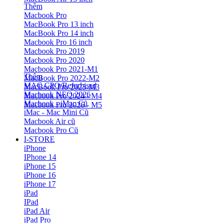
Thêm
Macbook Pro
MacBook Pro 13 inch
MacBook Pro 14 inch
Macbook Pro 16 inch
Macbook Pro 2019
Macbook Pro 2020
Macbook Pro 2021-M1
Thêm
MacBook Pro 2022-M2
MAC CPO/Refurbised
MacBook Pro 2023-M3
Macbook NEO 2026
Macbook Pro 2024 - M4
Macbook - iMac Cũ
Macbook Pro 2026 - M5
iMac - Mac Mini Cũ
Macbook Air cũ
Macbook Pro Cũ
I-STORE
iPhone
IPhone 14
iPhone 15
iPhone 16
iPhone 17
iPad
IPad
iPad Air
iPad Pro