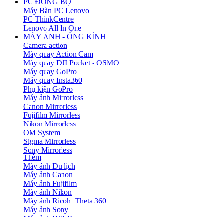
PC ĐỒNG BỘ
Máy Bàn PC Lenovo
PC ThinkCentre
Lenovo All In One
MÁY ẢNH - ỐNG KÍNH
Camera action
Máy quay Action Cam
Máy quay DJI Pocket - OSMO
Máy quay GoPro
Máy quay Insta360
Phụ kiện GoPro
Máy ảnh Mirrorless
Canon Mirrorless
Fujifilm Mirrorless
Nikon Mirrorless
OM System
Sigma Mirrorless
Sony Mirrorless
Thêm
Máy ảnh Du lịch
Máy ảnh Canon
Máy ảnh Fujifilm
Máy ảnh Nikon
Máy ảnh Ricoh -Theta 360
Máy ảnh Sony