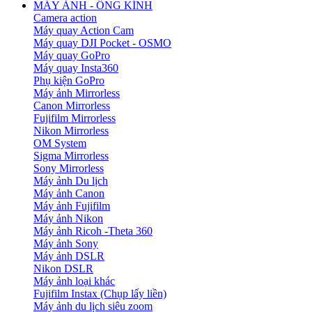
MÁY ẢNH - ỐNG KÍNH
Camera action
Máy quay Action Cam
Máy quay DJI Pocket - OSMO
Máy quay GoPro
Máy quay Insta360
Phụ kiện GoPro
Máy ảnh Mirrorless
Canon Mirrorless
Fujifilm Mirrorless
Nikon Mirrorless
OM System
Sigma Mirrorless
Sony Mirrorless
Máy ảnh Du lịch
Máy ảnh Canon
Máy ảnh Fujifilm
Máy ảnh Nikon
Máy ảnh Ricoh -Theta 360
Máy ảnh Sony
Máy ảnh DSLR
Nikon DSLR
Máy ảnh loại khác
Fujifilm Instax (Chụp lấy liền)
Máy ảnh du lịch siêu zoom