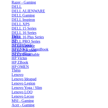
Razer - Gaming
DELL
DELL ALIENWARE
DELL Gaming
DELL Inspiron
DELL XPS
DELL 15 Series
DELL 16 Series
Thêm
DELL 16 Plus Series
HP
DELL PRO Series
HP Elitebook
DELL Latitude
HP ENVY - OmniBook
DELL Precision
HP Pavillion
DELL Detachable
HP Victus
HP ZBook
HP OMEN
Thêm
Lenovo
Lenovo Ideapad
Lenovo Legion
Lenovo Yoga / Slim
Lenovo LOQ
Lenovo Lecoo
MSI - Gaming
Acer - Gaming