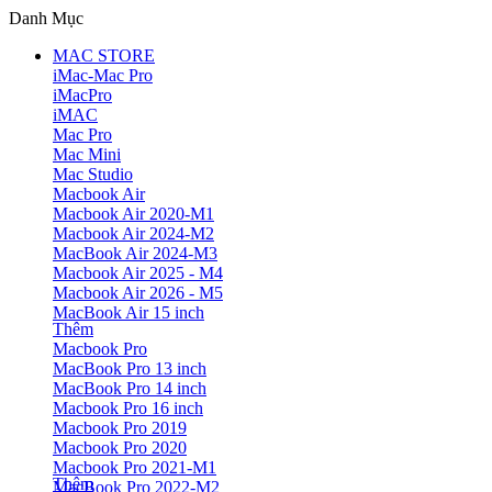
Danh Mục
MAC STORE
iMac-Mac Pro
iMacPro
iMAC
Mac Pro
Mac Mini
Mac Studio
Macbook Air
Macbook Air 2020-M1
Macbook Air 2024-M2
MacBook Air 2024-M3
Macbook Air 2025 - M4
Macbook Air 2026 - M5
MacBook Air 15 inch
Thêm
Macbook Pro
MacBook Pro 13 inch
MacBook Pro 14 inch
Macbook Pro 16 inch
Macbook Pro 2019
Macbook Pro 2020
Macbook Pro 2021-M1
Thêm
MacBook Pro 2022-M2