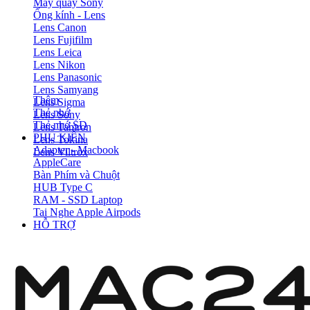
Máy quay Sony
Ống kính - Lens
Lens Canon
Lens Fujifilm
Lens Leica
Lens Nikon
Lens Panasonic
Lens Samyang
Thêm
Lens Sigma
Thẻ nhớ
Lens Sony
Thẻ nhớ SD
Lens Tamron
PHỤ KIỆN
Lens Tokina
Adapter - Macbook
Lens Viltrox
AppleCare
Bàn Phím và Chuột
HUB Type C
RAM - SSD Laptop
Tai Nghe Apple Airpods
HỖ TRỢ