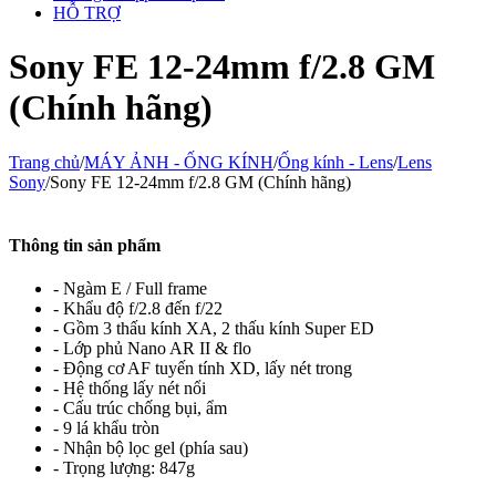
HỖ TRỢ
Sony FE 12-24mm f/2.8 GM
(Chính hãng)
Trang chủ
/
MÁY ẢNH - ỐNG KÍNH
/
Ống kính - Lens
/
Lens
Sony
/
Sony FE 12-24mm f/2.8 GM (Chính hãng)
Thông tin sản phẩm
- Ngàm E / Full frame
- Khẩu độ f/2.8 đến f/22
- Gồm 3 thấu kính XA, 2 thấu kính Super ED
- Lớp phủ Nano AR II & flo
- Động cơ AF tuyến tính XD, lấy nét trong
- Hệ thống lấy nét nổi
- Cấu trúc chống bụi, ẩm
- 9 lá khẩu tròn
- Nhận bộ lọc gel (phía sau)
- Trọng lượng:
847g