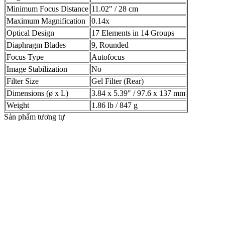
Minimum Focus Distance
11.02" / 28 cm
Maximum Magnification
0.14x
Optical Design
17 Elements in 14 Groups
Diaphragm Blades
9, Rounded
Focus Type
Autofocus
Image Stabilization
No
Filter Size
Gel Filter (Rear)
Dimensions (ø x L)
3.84 x 5.39" / 97.6 x 137 mm
Weight
1.86 lb / 847 g
Sản phẩm tương tự