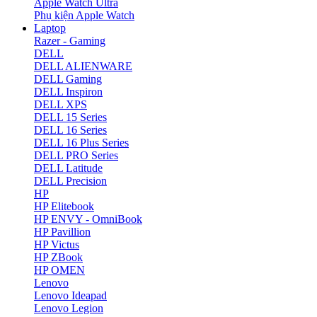
Apple Watch Ultra
Phụ kiện Apple Watch
Laptop
Razer - Gaming
DELL
DELL ALIENWARE
DELL Gaming
DELL Inspiron
DELL XPS
DELL 15 Series
DELL 16 Series
DELL 16 Plus Series
DELL PRO Series
DELL Latitude
DELL Precision
HP
HP Elitebook
HP ENVY - OmniBook
HP Pavillion
HP Victus
HP ZBook
HP OMEN
Lenovo
Lenovo Ideapad
Lenovo Legion