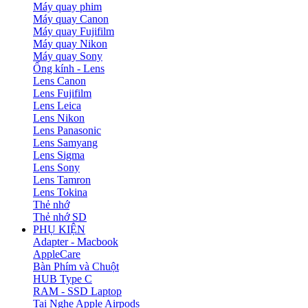
Máy quay phim
Máy quay Canon
Máy quay Fujifilm
Máy quay Nikon
Máy quay Sony
Ống kính - Lens
Lens Canon
Lens Fujifilm
Lens Leica
Lens Nikon
Lens Panasonic
Lens Samyang
Lens Sigma
Lens Sony
Lens Tamron
Lens Tokina
Thẻ nhớ
Thẻ nhớ SD
PHỤ KIỆN
Adapter - Macbook
AppleCare
Bàn Phím và Chuột
HUB Type C
RAM - SSD Laptop
Tai Nghe Apple Airpods