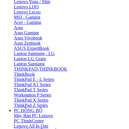
Lenovo Yoga / Slim
Lenovo LOQ
Lenovo Lecoo
MSI - Gaming
Acer - Gaming
Asus
Asus Gaming
Asus Vivobook
Asus Zenbook
ASUS ExpertBook
Laptop Samsung - LG
Laptop LG Gram
Laptop Samsung
THINKPAD-THINKBOOK
ThinkBook
ThinkPad E - L Series
ThinkPad X1 Series
ThinkPad T Series
Workstation P Series
ThinkPad X Series
ThinkPad Z Series
PC ĐỒNG BỘ
Máy Bàn PC Lenovo
PC ThinkCentre
Lenovo All In One