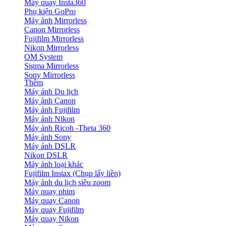
Máy quay Insta360
Phụ kiện GoPro
Máy ảnh Mirrorless
Canon Mirrorless
Fujifilm Mirrorless
Nikon Mirrorless
OM System
Sigma Mirrorless
Sony Mirrorless
Thêm
Máy ảnh Du lịch
Máy ảnh Canon
Máy ảnh Fujifilm
Máy ảnh Nikon
Máy ảnh Ricoh -Theta 360
Máy ảnh Sony
Máy ảnh DSLR
Nikon DSLR
Máy ảnh loại khác
Fujifilm Instax (Chụp lấy liền)
Máy ảnh du lịch siêu zoom
Máy quay phim
Máy quay Canon
Máy quay Fujifilm
Máy quay Nikon