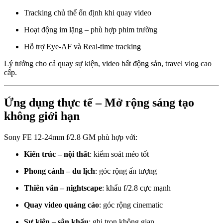
Tracking chủ thể ổn định khi quay video
Hoạt động im lặng – phù hợp phim trường
Hỗ trợ Eye-AF và Real-time tracking
Lý tưởng cho cả quay sự kiện, video bất động sản, travel vlog cao
cấp.
Ứng dụng thực tế – Mở rộng sáng tạo
không giới hạn
Sony FE 12-24mm f/2.8 GM phù hợp với:
Kiến trúc – nội thất
: kiểm soát méo tốt
Phong cảnh – du lịch
: góc rộng ấn tượng
Thiên văn – nightscape
: khẩu f/2.8 cực mạnh
Quay video quảng cáo
: góc rộng cinematic
Sự kiện – sân khấu
: ghi trọn không gian