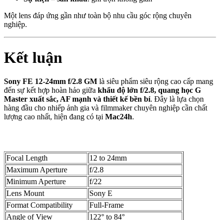
Một lens đáp ứng gần như toàn bộ nhu cầu góc rộng chuyên
nghiệp.
Kết luận
Sony FE 12-24mm f/2.8 GM
là siêu phẩm siêu rộng cao cấp mang
đến sự kết hợp hoàn hảo giữa
khẩu độ lớn f/2.8, quang học G
Master xuất sắc, AF mạnh và thiết kế bền bỉ
. Đây là lựa chọn
hàng đầu cho nhiếp ảnh gia và filmmaker chuyên nghiệp cần chất
lượng cao nhất, hiện đang có tại
Mac24h
.
Focal Length
12 to 24mm
Maximum Aperture
f/2.8
Minimum Aperture
f/22
Lens Mount
Sony E
Format Compatibility
Full-Frame
Angle of View
122° to 84°