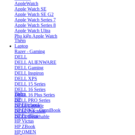
AppleWatch
Apple Watch SE
Apple Watch SE G2
Apple Watch Series 7
Apple Watch Series 8
Apple Watch Ultra
Phụ kiện Apple Watch
Thêm
Laptop
Razer - Gaming
DELL
DELL ALIENWARE
DELL Gaming
DELL Inspiron
DELL XPS
DELL 15 Series
DELL 16 Series
Thêm
DELL 16 Plus Series
HP
DELL PRO Series
HP Elitebook
DELL Latitude
HP ENVY - OmniBook
DELL Precision
HP Pavillion
DELL Detachable
HP Victus
HP ZBook
HP OMEN