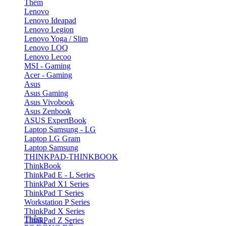
Thêm
Lenovo
Lenovo Ideapad
Lenovo Legion
Lenovo Yoga / Slim
Lenovo LOQ
Lenovo Lecoo
MSI - Gaming
Acer - Gaming
Asus
Asus Gaming
Asus Vivobook
Asus Zenbook
ASUS ExpertBook
Laptop Samsung - LG
Laptop LG Gram
Laptop Samsung
THINKPAD-THINKBOOK
ThinkBook
ThinkPad E - L Series
ThinkPad X1 Series
ThinkPad T Series
Workstation P Series
ThinkPad X Series
Thêm
ThinkPad Z Series