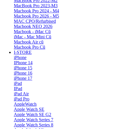
MacBook Pro 2022-M2
MacBook Pro 2023-M3
Macbook Pro 2024 - M4
Macbook Pro 2026 - M5
MAC CPO/Refurbised
Macbook NEO 2026
Macbook - iMac Cũ
iMac - Mac Mini Cũ
Macbook Air cũ
Macbook Pro Cũ
I-STORE
iPhone
IPhone 14
iPhone 15
iPhone 16
iPhone 17
iPad
IPad
iPad Air
iPad Pro
AppleWatch
Apple Watch SE
Apple Watch SE G2
Apple Watch Series 7
Apple Watch Series 8