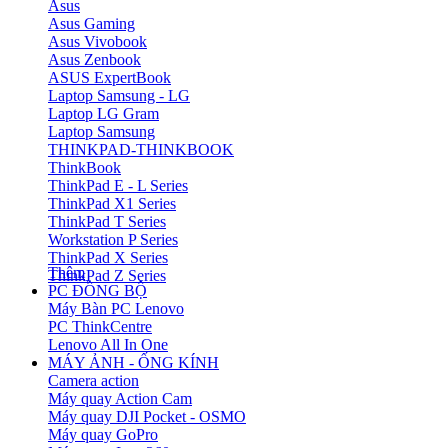
Asus
Asus Gaming
Asus Vivobook
Asus Zenbook
ASUS ExpertBook
Laptop Samsung - LG
Laptop LG Gram
Laptop Samsung
THINKPAD-THINKBOOK
ThinkBook
ThinkPad E - L Series
ThinkPad X1 Series
ThinkPad T Series
Workstation P Series
ThinkPad X Series
Thêm
ThinkPad Z Series
PC ĐỒNG BỘ
Máy Bàn PC Lenovo
PC ThinkCentre
Lenovo All In One
MÁY ẢNH - ỐNG KÍNH
Camera action
Máy quay Action Cam
Máy quay DJI Pocket - OSMO
Máy quay GoPro