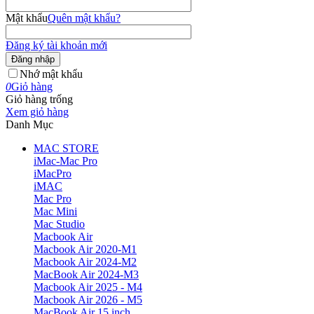
Mật khẩu
Quên mật khẩu?
Đăng ký tài khoản mới
Đăng nhập
Nhớ mật khẩu
0
Giỏ hàng
Giỏ hàng trống
Xem giỏ hàng
Danh Mục
MAC STORE
iMac-Mac Pro
iMacPro
iMAC
Mac Pro
Mac Mini
Mac Studio
Macbook Air
Macbook Air 2020-M1
Macbook Air 2024-M2
MacBook Air 2024-M3
Macbook Air 2025 - M4
Macbook Air 2026 - M5
MacBook Air 15 inch