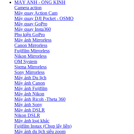
MÁY ẢNH - ỐNG KÍNH
Camera action
Máy quay Action Cam
Máy quay DJI Pocket - OSMO
Máy quay GoPro
Máy quay Insta360
Phụ kiện GoPro
Máy ảnh Mirrorless
Canon Mirrorless
Fujifilm Mirrorless
Nikon Mirrorless
OM System
Sigma Mirrorless
Sony Mirrorless
Máy ảnh Du lịch
Máy ảnh Canon
Máy ảnh Fujifilm
Máy ảnh Nikon
Máy ảnh Ricoh -Theta 360
Máy ảnh Sony
Máy ảnh DSLR
Nikon DSLR
Máy ảnh loại khác
Fujifilm Instax (Chụp lấy liền)
Máy ảnh du lịch siêu zoom