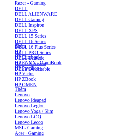
Razer - Gaming
DELL
DELL ALIENWARE
DELL Gaming
DELL Inspiron
DELL XPS
DELL 15 Series
DELL 16 Series
Thêm
DELL 16 Plus Series
HP
DELL PRO Series
HP Elitebook
DELL Latitude
HP ENVY - OmniBook
DELL Precision
HP Pavillion
DELL Detachable
HP Victus
HP ZBook
HP OMEN
Thêm
Lenovo
Lenovo Ideapad
Lenovo Legion
Lenovo Yoga / Slim
Lenovo LOQ
Lenovo Lecoo
MSI - Gaming
Acer - Gaming