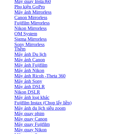
Máy quay Insta360
Phụ kiện GoPro
Máy ảnh Mirrorless
Canon Mirrorless
Fujifilm Mirrorless
Nikon Mirrorless
OM System
Sigma Mirrorless
Sony Mirrorless
Thêm
Máy ảnh Du lịch
Máy ảnh Canon
Máy ảnh Fujifilm
Máy ảnh Nikon
Máy ảnh Ricoh -Theta 360
Máy ảnh Sony
Máy ảnh DSLR
Nikon DSLR
Máy ảnh loại khác
Fujifilm Instax (Chụp lấy liền)
Máy ảnh du lịch siêu zoom
Máy quay phim
Máy quay Canon
Máy quay Fujifilm
Máy quay Nikon