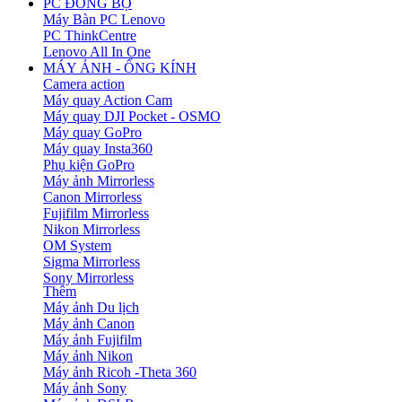
PC ĐỒNG BỘ
Máy Bàn PC Lenovo
PC ThinkCentre
Lenovo All In One
MÁY ẢNH - ỐNG KÍNH
Camera action
Máy quay Action Cam
Máy quay DJI Pocket - OSMO
Máy quay GoPro
Máy quay Insta360
Phụ kiện GoPro
Máy ảnh Mirrorless
Canon Mirrorless
Fujifilm Mirrorless
Nikon Mirrorless
OM System
Sigma Mirrorless
Sony Mirrorless
Thêm
Máy ảnh Du lịch
Máy ảnh Canon
Máy ảnh Fujifilm
Máy ảnh Nikon
Máy ảnh Ricoh -Theta 360
Máy ảnh Sony