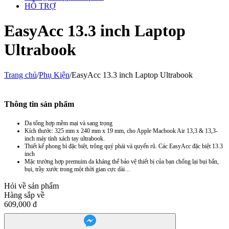
HỖ TRỢ
EasyAcc 13.3 inch Laptop
Ultrabook
Trang chủ
/
Phụ Kiện
/
EasyAcc 13.3 inch Laptop Ultrabook
Thông tin sản phẩm
Da tổng hợp mềm mại và sang trọng
Kích thước: 325 mm x 240 mm x 19 mm, cho Apple Macbook Air 13,3 & 13,3-
inch máy tính xách tay ultrabook.
Thiết kế phong bì đặc biệt, trông quý phái và quyến rũ. Các EasyAcc đặc biệt 13.3
inch
Mặc trường hợp premuim da kháng thể bảo vệ thiết bị của bạn chống lại bụi bẩn,
bụi, trầy xước trong một thời gian cực dài…
Hỏi về sản phẩm
Hàng sắp về
609,000
đ