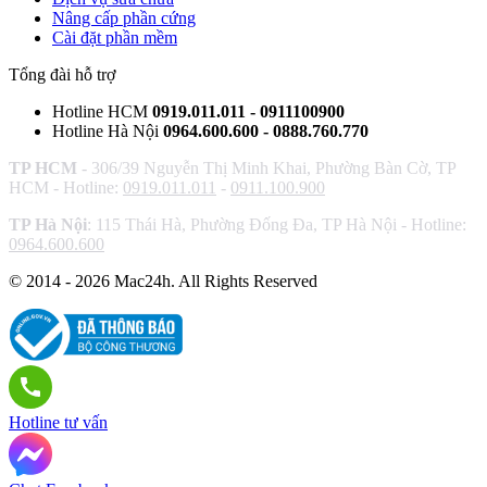
Nâng cấp phần cứng
Cài đặt phần mềm
Tổng đài hỗ trợ
Hotline HCM
0919.011.011 - 0911100900
Hotline Hà Nội
0964.600.600 - 0888.760.770
TP HCM
- 306/39 Nguyễn Thị Minh Khai, Phường Bàn Cờ, TP
HCM - Hotline:
0919.011.011
-
0911.100.900
TP Hà Nội
: 115 Thái Hà, Phường Đống Đa, TP Hà Nội - Hotline:
0964.600.600
© 2014 - 2026 Mac24h. All Rights Reserved
Hotline tư vấn