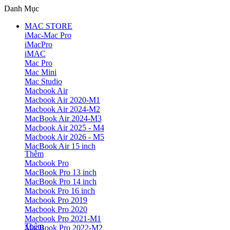
Danh Mục
MAC STORE
iMac-Mac Pro
iMacPro
iMAC
Mac Pro
Mac Mini
Mac Studio
Macbook Air
Macbook Air 2020-M1
Macbook Air 2024-M2
MacBook Air 2024-M3
Macbook Air 2025 - M4
Macbook Air 2026 - M5
MacBook Air 15 inch
Thêm
Macbook Pro
MacBook Pro 13 inch
MacBook Pro 14 inch
Macbook Pro 16 inch
Macbook Pro 2019
Macbook Pro 2020
Macbook Pro 2021-M1
Thêm
MacBook Pro 2022-M2