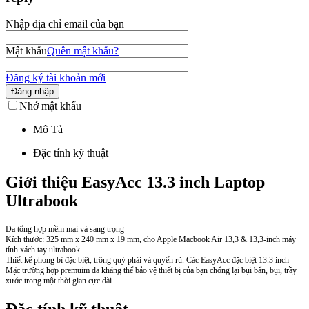
Nhập địa chỉ email của bạn
Mật khẩu
Quên mật khẩu?
Đăng ký tài khoản mới
Đăng nhập
Nhớ mật khẩu
Mô Tả
Đặc tính kỹ thuật
Giới thiệu EasyAcc 13.3 inch Laptop
Ultrabook
Da tổng hợp mềm mại và sang trọng
Kích thước: 325 mm x 240 mm x 19 mm, cho Apple Macbook Air 13,3 & 13,3-inch máy
tính xách tay ultrabook.
Thiết kế phong bì đặc biệt, trông quý phái và quyến rũ. Các EasyAcc đặc biệt 13.3 inch
Mặc trường hợp premuim da kháng thể bảo vệ thiết bị của bạn chống lại bụi bẩn, bụi, trầy
xước trong một thời gian cực dài…