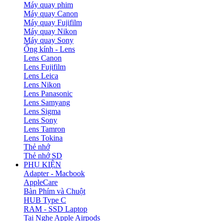
Máy quay phim
Máy quay Canon
Máy quay Fujifilm
Máy quay Nikon
Máy quay Sony
Ống kính - Lens
Lens Canon
Lens Fujifilm
Lens Leica
Lens Nikon
Lens Panasonic
Lens Samyang
Lens Sigma
Lens Sony
Lens Tamron
Lens Tokina
Thẻ nhớ
Thẻ nhớ SD
PHỤ KIỆN
Adapter - Macbook
AppleCare
Bàn Phím và Chuột
HUB Type C
RAM - SSD Laptop
Tai Nghe Apple Airpods