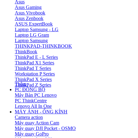
Asus
Asus Gaming
Asus Vivobook
Asus Zenbook
ASUS ExpertBook
Laptop Samsung - LG
Laptop LG Gram
Laptop Samsung
THINKPAD-THINKBOOK
ThinkBook
ThinkPad E - L Series
ThinkPad X1 Series
ThinkPad T Series
Workstation P Series
ThinkPad X Series
Thêm
ThinkPad Z Series
PC ĐỒNG BỘ
Máy Bàn PC Lenovo
PC ThinkCentre
Lenovo All In One
MÁY ẢNH - ỐNG KÍNH
Camera action
Máy quay Action Cam
Máy quay DJI Pocket - OSMO
Máy quay GoPro