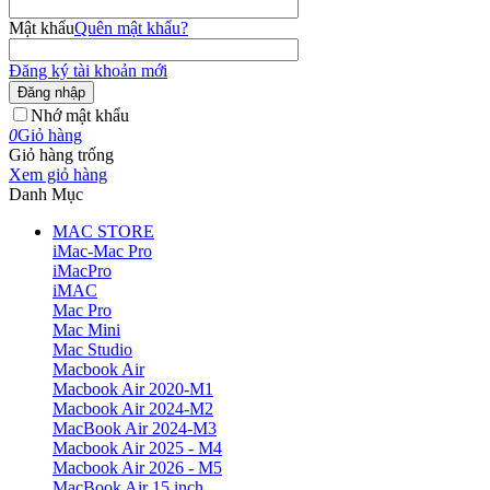
Mật khẩu
Quên mật khẩu?
Đăng ký tài khoản mới
Đăng nhập
Nhớ mật khẩu
0
Giỏ hàng
Giỏ hàng trống
Xem giỏ hàng
Danh Mục
MAC STORE
iMac-Mac Pro
iMacPro
iMAC
Mac Pro
Mac Mini
Mac Studio
Macbook Air
Macbook Air 2020-M1
Macbook Air 2024-M2
MacBook Air 2024-M3
Macbook Air 2025 - M4
Macbook Air 2026 - M5
MacBook Air 15 inch