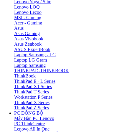
Lenovo Yoga / Slim
Lenovo LOQ
Lenovo Lecoo
MSI - Gaming
Acer - Gaming
Asus
Asus Gaming
Asus Vivobook
Asus Zenbook
ASUS ExpertBook
Laptop Samsung - LG
Laptop LG Gram
Laptop Samsung
THINKPAD-THINKBOOK
ThinkBook
ThinkPad E - L Series
ThinkPad X1 Series
ThinkPad T Series
Workstation P Series
ThinkPad X Series
ThinkPad Z Series
PC ĐỒNG BỘ
Máy Bàn PC Lenovo
PC ThinkCentre
Lenovo All In One