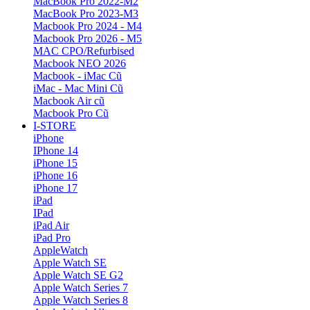
MacBook Pro 2022-M2
MacBook Pro 2023-M3
Macbook Pro 2024 - M4
Macbook Pro 2026 - M5
MAC CPO/Refurbised
Macbook NEO 2026
Macbook - iMac Cũ
iMac - Mac Mini Cũ
Macbook Air cũ
Macbook Pro Cũ
I-STORE
iPhone
IPhone 14
iPhone 15
iPhone 16
iPhone 17
iPad
IPad
iPad Air
iPad Pro
AppleWatch
Apple Watch SE
Apple Watch SE G2
Apple Watch Series 7
Apple Watch Series 8