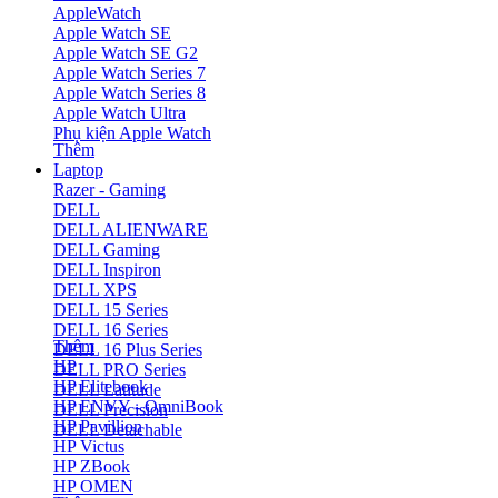
AppleWatch
Apple Watch SE
Apple Watch SE G2
Apple Watch Series 7
Apple Watch Series 8
Apple Watch Ultra
Phụ kiện Apple Watch
Thêm
Laptop
Razer - Gaming
DELL
DELL ALIENWARE
DELL Gaming
DELL Inspiron
DELL XPS
DELL 15 Series
DELL 16 Series
Thêm
DELL 16 Plus Series
HP
DELL PRO Series
HP Elitebook
DELL Latitude
HP ENVY - OmniBook
DELL Precision
HP Pavillion
DELL Detachable
HP Victus
HP ZBook
HP OMEN