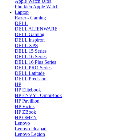
Apple Watch Ultra
Phụ kiện Apple Watch
Laptop
Razer - Gaming
DELL
DELL ALIENWARE
DELL Gaming
DELL Inspiron
DELL XPS
DELL 15 Series
DELL 16 Series
DELL 16 Plus Series
DELL PRO Series
DELL Latitude
DELL Precision
HP
HP Elitebook
HP ENVY - OmniBook
HP Pavillion
HP Victus
HP ZBook
HP OMEN
Lenovo
Lenovo Ideapad
Lenovo Legion