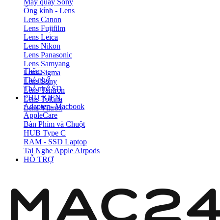
Máy quay Sony
Ống kính - Lens
Lens Canon
Lens Fujifilm
Lens Leica
Lens Nikon
Lens Panasonic
Lens Samyang
Thêm
Lens Sigma
Thẻ nhớ
Lens Sony
Thẻ nhớ SD
Lens Tamron
PHỤ KIỆN
Lens Tokina
Adapter - Macbook
Lens Viltrox
AppleCare
Bàn Phím và Chuột
HUB Type C
RAM - SSD Laptop
Tai Nghe Apple Airpods
HỖ TRỢ