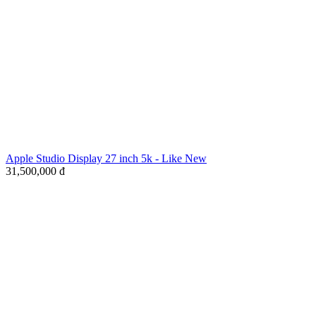
Apple Studio Display 27 inch 5k - Like New
31,500,000
đ