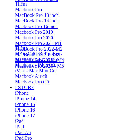
Thêm
Macbook Pro
MacBook Pro 13 inch
MacBook Pro 14 inch
Macbook Pro 16 inch
Macbook Pro 2019
Macbook Pro 2020
Macbook Pro 2021-M1
Thêm
MacBook Pro 2022-M2
MAC CPO/Refurbised
MacBook Pro 2023-M3
Macbook NEO 2026
Macbook Pro 2024 - M4
Macbook - iMac Cũ
Macbook Pro 2026 - M5
iMac - Mac Mini Cũ
Macbook Air cũ
Macbook Pro Cũ
I-STORE
iPhone
IPhone 14
iPhone 15
iPhone 16
iPhone 17
iPad
IPad
iPad Air
iPad Pro