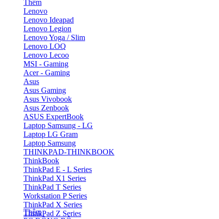
Thêm
Lenovo
Lenovo Ideapad
Lenovo Legion
Lenovo Yoga / Slim
Lenovo LOQ
Lenovo Lecoo
MSI - Gaming
Acer - Gaming
Asus
Asus Gaming
Asus Vivobook
Asus Zenbook
ASUS ExpertBook
Laptop Samsung - LG
Laptop LG Gram
Laptop Samsung
THINKPAD-THINKBOOK
ThinkBook
ThinkPad E - L Series
ThinkPad X1 Series
ThinkPad T Series
Workstation P Series
ThinkPad X Series
Thêm
ThinkPad Z Series