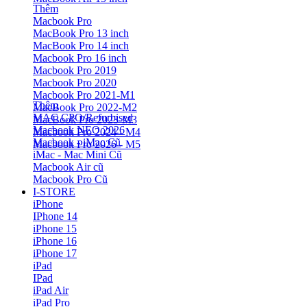
Thêm
Macbook Pro
MacBook Pro 13 inch
MacBook Pro 14 inch
Macbook Pro 16 inch
Macbook Pro 2019
Macbook Pro 2020
Macbook Pro 2021-M1
Thêm
MacBook Pro 2022-M2
MAC CPO/Refurbised
MacBook Pro 2023-M3
Macbook NEO 2026
Macbook Pro 2024 - M4
Macbook - iMac Cũ
Macbook Pro 2026 - M5
iMac - Mac Mini Cũ
Macbook Air cũ
Macbook Pro Cũ
I-STORE
iPhone
IPhone 14
iPhone 15
iPhone 16
iPhone 17
iPad
IPad
iPad Air
iPad Pro