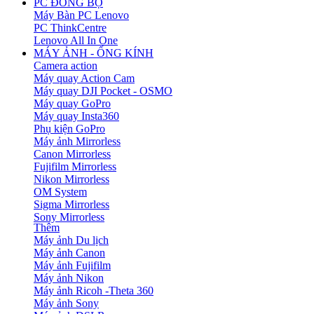
PC ĐỒNG BỘ
Máy Bàn PC Lenovo
PC ThinkCentre
Lenovo All In One
MÁY ẢNH - ỐNG KÍNH
Camera action
Máy quay Action Cam
Máy quay DJI Pocket - OSMO
Máy quay GoPro
Máy quay Insta360
Phụ kiện GoPro
Máy ảnh Mirrorless
Canon Mirrorless
Fujifilm Mirrorless
Nikon Mirrorless
OM System
Sigma Mirrorless
Sony Mirrorless
Thêm
Máy ảnh Du lịch
Máy ảnh Canon
Máy ảnh Fujifilm
Máy ảnh Nikon
Máy ảnh Ricoh -Theta 360
Máy ảnh Sony