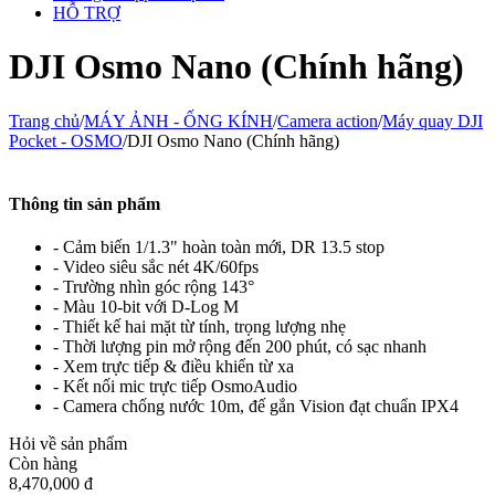
HỖ TRỢ
DJI Osmo Nano (Chính hãng)
Trang chủ
/
MÁY ẢNH - ỐNG KÍNH
/
Camera action
/
Máy quay DJI
Pocket - OSMO
/
DJI Osmo Nano (Chính hãng)
Thông tin sản phẩm
- Cảm biến 1/1.3" hoàn toàn mới, DR 13.5 stop
- Video siêu sắc nét 4K/60fps
- Trường nhìn góc rộng 143°
- Màu 10-bit với D-Log M
- Thiết kế hai mặt từ tính, trọng lượng nhẹ
- Thời lượng pin mở rộng đến 200 phút, có sạc nhanh
- Xem trực tiếp & điều khiển từ xa
- Kết nối mic trực tiếp OsmoAudio
- Camera chống nước 10m, đế gắn Vision đạt chuẩn IPX4
Hỏi về sản phẩm
Còn hàng
8,470,000
đ