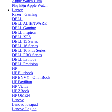
Apple Watch Ultra
Phụ kiện Apple Watch
Laptop
Razer - Gaming
DELL
DELL ALIENWARE
DELL Gaming
DELL Inspiron
DELL XPS
DELL 15 Series
DELL 16 Series
DELL 16 Plus Series
DELL PRO Series
DELL Latitude
DELL Precision
HP
HP Elitebook
HP ENVY - OmniBook
HP Pavillion
HP Victus
HP ZBook
HP OMEN
Lenovo
Lenovo Ideapad
Lenovo Legion