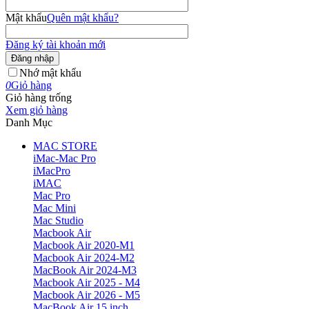
Mật khẩu
Quên mật khẩu?
Đăng ký tài khoản mới
Đăng nhập
Nhớ mật khẩu
0
Giỏ hàng
Giỏ hàng trống
Xem giỏ hàng
Danh Mục
MAC STORE
iMac-Mac Pro
iMacPro
iMAC
Mac Pro
Mac Mini
Mac Studio
Macbook Air
Macbook Air 2020-M1
Macbook Air 2024-M2
MacBook Air 2024-M3
Macbook Air 2025 - M4
Macbook Air 2026 - M5
MacBook Air 15 inch