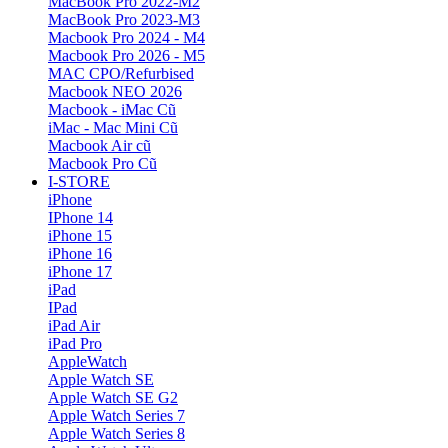
MacBook Pro 2022-M2
MacBook Pro 2023-M3
Macbook Pro 2024 - M4
Macbook Pro 2026 - M5
MAC CPO/Refurbised
Macbook NEO 2026
Macbook - iMac Cũ
iMac - Mac Mini Cũ
Macbook Air cũ
Macbook Pro Cũ
I-STORE
iPhone
IPhone 14
iPhone 15
iPhone 16
iPhone 17
iPad
IPad
iPad Air
iPad Pro
AppleWatch
Apple Watch SE
Apple Watch SE G2
Apple Watch Series 7
Apple Watch Series 8