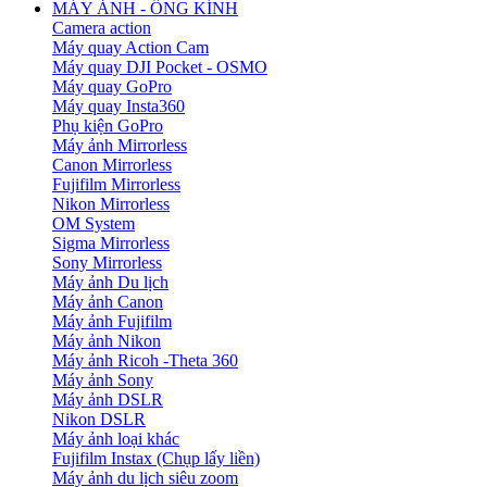
MÁY ẢNH - ỐNG KÍNH
Camera action
Máy quay Action Cam
Máy quay DJI Pocket - OSMO
Máy quay GoPro
Máy quay Insta360
Phụ kiện GoPro
Máy ảnh Mirrorless
Canon Mirrorless
Fujifilm Mirrorless
Nikon Mirrorless
OM System
Sigma Mirrorless
Sony Mirrorless
Máy ảnh Du lịch
Máy ảnh Canon
Máy ảnh Fujifilm
Máy ảnh Nikon
Máy ảnh Ricoh -Theta 360
Máy ảnh Sony
Máy ảnh DSLR
Nikon DSLR
Máy ảnh loại khác
Fujifilm Instax (Chụp lấy liền)
Máy ảnh du lịch siêu zoom