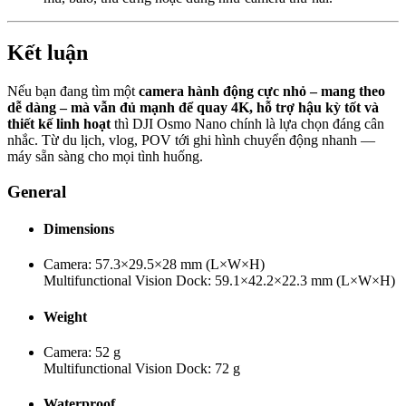
Kết luận
Nếu bạn đang tìm một
camera hành động cực nhỏ – mang theo
dễ dàng – mà vẫn đủ mạnh để quay 4K, hỗ trợ hậu kỳ tốt và
thiết kế linh hoạt
thì DJI Osmo Nano chính là lựa chọn đáng cân
nhắc. Từ du lịch, vlog, POV tới ghi hình chuyển động nhanh —
máy sẵn sàng cho mọi tình huống.
General
Dimensions
Camera: 57.3×29.5×28 mm (L×W×H)
Multifunctional Vision Dock: 59.1×42.2×22.3 mm (L×W×H)
Weight
Camera: 52 g
Multifunctional Vision Dock: 72 g
Waterproof