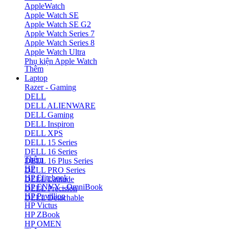
AppleWatch
Apple Watch SE
Apple Watch SE G2
Apple Watch Series 7
Apple Watch Series 8
Apple Watch Ultra
Phụ kiện Apple Watch
Thêm
Laptop
Razer - Gaming
DELL
DELL ALIENWARE
DELL Gaming
DELL Inspiron
DELL XPS
DELL 15 Series
DELL 16 Series
Thêm
DELL 16 Plus Series
HP
DELL PRO Series
HP Elitebook
DELL Latitude
HP ENVY - OmniBook
DELL Precision
HP Pavillion
DELL Detachable
HP Victus
HP ZBook
HP OMEN