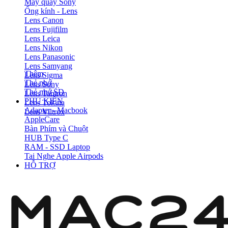
Máy quay Sony
Ống kính - Lens
Lens Canon
Lens Fujifilm
Lens Leica
Lens Nikon
Lens Panasonic
Lens Samyang
Thêm
Lens Sigma
Thẻ nhớ
Lens Sony
Thẻ nhớ SD
Lens Tamron
PHỤ KIỆN
Lens Tokina
Adapter - Macbook
Lens Viltrox
AppleCare
Bàn Phím và Chuột
HUB Type C
RAM - SSD Laptop
Tai Nghe Apple Airpods
HỖ TRỢ