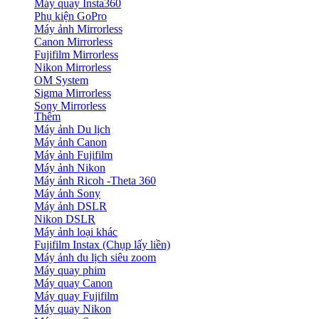
Máy quay Insta360
Phụ kiện GoPro
Máy ảnh Mirrorless
Canon Mirrorless
Fujifilm Mirrorless
Nikon Mirrorless
OM System
Sigma Mirrorless
Sony Mirrorless
Thêm
Máy ảnh Du lịch
Máy ảnh Canon
Máy ảnh Fujifilm
Máy ảnh Nikon
Máy ảnh Ricoh -Theta 360
Máy ảnh Sony
Máy ảnh DSLR
Nikon DSLR
Máy ảnh loại khác
Fujifilm Instax (Chụp lấy liền)
Máy ảnh du lịch siêu zoom
Máy quay phim
Máy quay Canon
Máy quay Fujifilm
Máy quay Nikon