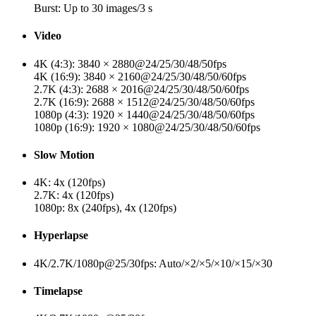
Burst: Up to 30 images/3 s
Video
4K (4:3): 3840 × 2880@24/25/30/48/50fps
4K (16:9): 3840 × 2160@24/25/30/48/50/60fps
2.7K (4:3): 2688 × 2016@24/25/30/48/50/60fps
2.7K (16:9): 2688 × 1512@24/25/30/48/50/60fps
1080p (4:3): 1920 × 1440@24/25/30/48/50/60fps
1080p (16:9): 1920 × 1080@24/25/30/48/50/60fps
Slow Motion
4K: 4x (120fps)
2.7K: 4x (120fps)
1080p: 8x (240fps), 4x (120fps)
Hyperlapse
4K/2.7K/1080p@25/30fps: Auto/×2/×5/×10/×15/×30
Timelapse