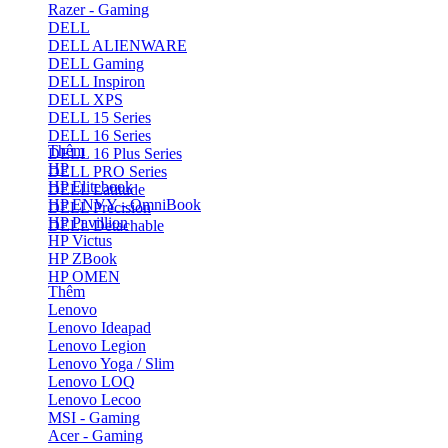
Razer - Gaming
DELL
DELL ALIENWARE
DELL Gaming
DELL Inspiron
DELL XPS
DELL 15 Series
DELL 16 Series
Thêm
DELL 16 Plus Series
HP
DELL PRO Series
HP Elitebook
DELL Latitude
HP ENVY - OmniBook
DELL Precision
HP Pavillion
DELL Detachable
HP Victus
HP ZBook
HP OMEN
Thêm
Lenovo
Lenovo Ideapad
Lenovo Legion
Lenovo Yoga / Slim
Lenovo LOQ
Lenovo Lecoo
MSI - Gaming
Acer - Gaming