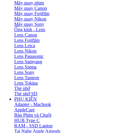
Máy quay phim
Máy quay Canon
Máy quay Fujifilm
Máy quay Nikon
Máy quay Sony
Ống kính - Lens
Lens Canon
Lens Fujifilm
Lens Leica
Lens Nikon
Lens Panasonic
Lens Samyang
Lens Sigma
Lens Sony
Lens Tamron
Lens Tokina
Thẻ nhớ
Thẻ nhớ SD
PHỤ KIỆN
Adapter - Macbook
AppleCare
Bàn Phím và Chuột
HUB Type C
RAM - SSD Laptop
Tai Nghe Apple Airpods