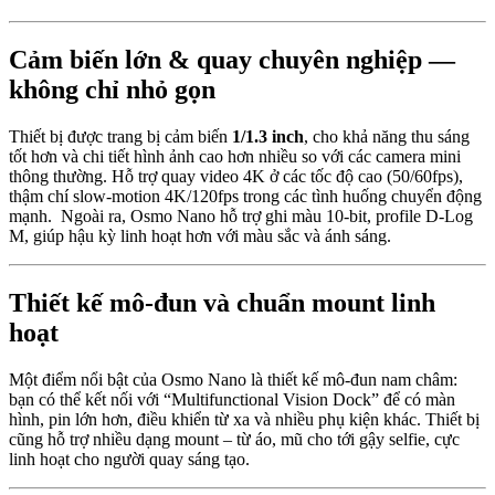
Cảm biến lớn & quay chuyên nghiệp —
không chỉ nhỏ gọn
Thiết bị được trang bị cảm biến
1/1.3 inch
, cho khả năng thu sáng
tốt hơn và chi tiết hình ảnh cao hơn nhiều so với các camera mini
thông thường.
Hỗ trợ quay video 4K ở các tốc độ cao (50/60fps),
thậm chí slow-motion 4K/120fps trong các tình huống chuyển động
mạnh. Ngoài ra, Osmo Nano hỗ trợ ghi màu 10-bit, profile D-Log
M, giúp hậu kỳ linh hoạt hơn với màu sắc và ánh sáng.
Thiết kế mô-đun và chuẩn mount linh
hoạt
Một điểm nổi bật của Osmo Nano là thiết kế mô-đun nam châm:
bạn có thể kết nối với “Multifunctional Vision Dock” để có màn
hình, pin lớn hơn, điều khiển từ xa và nhiều phụ kiện khác. Thiết bị
cũng hỗ trợ nhiều dạng mount – từ áo, mũ cho tới gậy selfie, cực
linh hoạt cho người quay sáng tạo.