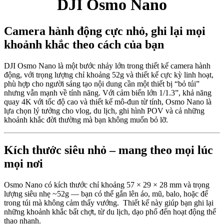
DJI Osmo Nano
Camera hành động cực nhỏ, ghi lại mọi
khoảnh khắc theo cách của bạn
DJI Osmo Nano là một bước nhảy lớn trong thiết kế camera hành
động, với trọng lượng chỉ khoảng 52g và thiết kế cực kỳ linh hoạt,
phù hợp cho người sáng tạo nội dung cần một thiết bị “bỏ túi”
nhưng vẫn mạnh về tính năng. Với cảm biến lớn 1/1.3”, khả năng
quay 4K với tốc độ cao và thiết kế mô-đun từ tính, Osmo Nano là
lựa chọn lý tưởng cho vlog, du lịch, ghi hình POV và cả những
khoảnh khắc đời thường mà bạn không muốn bỏ lỡ.
Kích thước siêu nhỏ – mang theo mọi lúc
mọi nơi
Osmo Nano có kích thước chỉ khoảng 57 × 29 × 28 mm và trọng
lượng siêu nhẹ ~52g — bạn có thể gắn lên áo, mũ, balo, hoặc để
trong túi mà không cảm thấy vướng. Thiết kế này giúp bạn ghi lại
những khoảnh khắc bất chợt, từ du lịch, dạo phố đến hoạt động thể
thao nhanh.