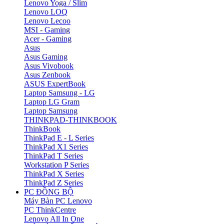
Lenovo Yoga / Slim
Lenovo LOQ
Lenovo Lecoo
MSI - Gaming
Acer - Gaming
Asus
Asus Gaming
Asus Vivobook
Asus Zenbook
ASUS ExpertBook
Laptop Samsung - LG
Laptop LG Gram
Laptop Samsung
THINKPAD-THINKBOOK
ThinkBook
ThinkPad E - L Series
ThinkPad X1 Series
ThinkPad T Series
Workstation P Series
ThinkPad X Series
ThinkPad Z Series
PC ĐỒNG BỘ
Máy Bàn PC Lenovo
PC ThinkCentre
Lenovo All In One