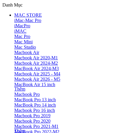
Danh Mục
MAC STORE
iMac-Mac Pro
iMacPro
iMAC
Mac Pro
Mac Mini
Mac Studio
Macbook Air
Macbook Air 2020-M1
Macbook Air 2024-M2
MacBook Air 2024-M3
Macbook Air 2025 - M4
Macbook Air 2026 - M5
MacBook Air 15 inch
Thêm
Macbook Pro
MacBook Pro 13 inch
MacBook Pro 14 inch
Macbook Pro 16 inch
Macbook Pro 2019
Macbook Pro 2020
Macbook Pro 2021-M1
Thêm
MacBook Pro 2022-M2