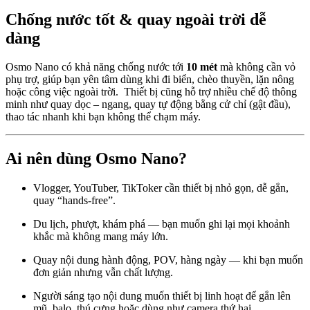
Chống nước tốt & quay ngoài trời dễ
dàng
Osmo Nano có khả năng chống nước tới
10 mét
mà không cần vỏ
phụ trợ, giúp bạn yên tâm dùng khi đi biển, chèo thuyền, lặn nông
hoặc công việc ngoài trời. Thiết bị cũng hỗ trợ nhiều chế độ thông
minh như quay dọc – ngang, quay tự động bằng cử chỉ (gật đầu),
thao tác nhanh khi bạn không thể chạm máy.
Ai nên dùng Osmo Nano?
Vlogger, YouTuber, TikToker cần thiết bị nhỏ gọn, dễ gắn,
quay “hands-free”.
Du lịch, phượt, khám phá — bạn muốn ghi lại mọi khoảnh
khắc mà không mang máy lớn.
Quay nội dung hành động, POV, hàng ngày — khi bạn muốn
đơn giản nhưng vẫn chất lượng.
Người sáng tạo nội dung muốn thiết bị linh hoạt để gắn lên
mũ, balo, thú cưng hoặc dùng như camera thứ hai.