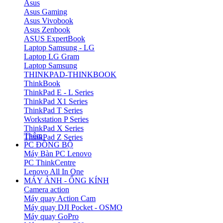
Asus
Asus Gaming
Asus Vivobook
Asus Zenbook
ASUS ExpertBook
Laptop Samsung - LG
Laptop LG Gram
Laptop Samsung
THINKPAD-THINKBOOK
ThinkBook
ThinkPad E - L Series
ThinkPad X1 Series
ThinkPad T Series
Workstation P Series
ThinkPad X Series
Thêm
ThinkPad Z Series
PC ĐỒNG BỘ
Máy Bàn PC Lenovo
PC ThinkCentre
Lenovo All In One
MÁY ẢNH - ỐNG KÍNH
Camera action
Máy quay Action Cam
Máy quay DJI Pocket - OSMO
Máy quay GoPro