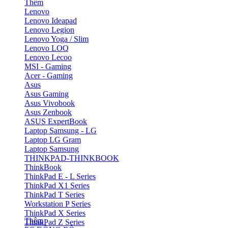
Thêm
Lenovo
Lenovo Ideapad
Lenovo Legion
Lenovo Yoga / Slim
Lenovo LOQ
Lenovo Lecoo
MSI - Gaming
Acer - Gaming
Asus
Asus Gaming
Asus Vivobook
Asus Zenbook
ASUS ExpertBook
Laptop Samsung - LG
Laptop LG Gram
Laptop Samsung
THINKPAD-THINKBOOK
ThinkBook
ThinkPad E - L Series
ThinkPad X1 Series
ThinkPad T Series
Workstation P Series
ThinkPad X Series
Thêm
ThinkPad Z Series