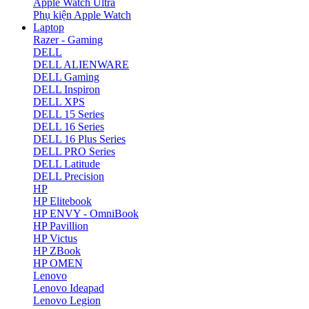
Apple Watch Ultra
Phụ kiện Apple Watch
Laptop
Razer - Gaming
DELL
DELL ALIENWARE
DELL Gaming
DELL Inspiron
DELL XPS
DELL 15 Series
DELL 16 Series
DELL 16 Plus Series
DELL PRO Series
DELL Latitude
DELL Precision
HP
HP Elitebook
HP ENVY - OmniBook
HP Pavillion
HP Victus
HP ZBook
HP OMEN
Lenovo
Lenovo Ideapad
Lenovo Legion