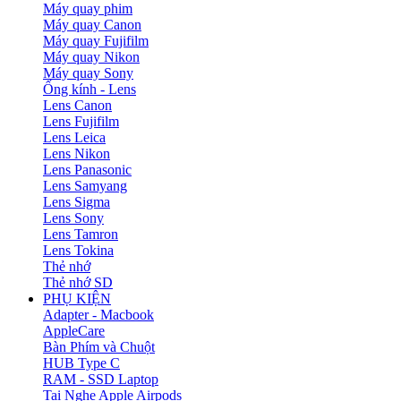
Máy quay phim
Máy quay Canon
Máy quay Fujifilm
Máy quay Nikon
Máy quay Sony
Ống kính - Lens
Lens Canon
Lens Fujifilm
Lens Leica
Lens Nikon
Lens Panasonic
Lens Samyang
Lens Sigma
Lens Sony
Lens Tamron
Lens Tokina
Thẻ nhớ
Thẻ nhớ SD
PHỤ KIỆN
Adapter - Macbook
AppleCare
Bàn Phím và Chuột
HUB Type C
RAM - SSD Laptop
Tai Nghe Apple Airpods