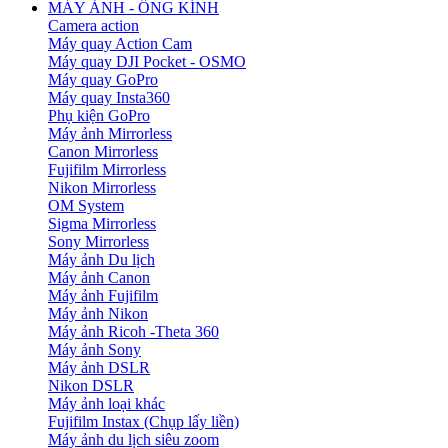
MÁY ẢNH - ỐNG KÍNH
Camera action
Máy quay Action Cam
Máy quay DJI Pocket - OSMO
Máy quay GoPro
Máy quay Insta360
Phụ kiện GoPro
Máy ảnh Mirrorless
Canon Mirrorless
Fujifilm Mirrorless
Nikon Mirrorless
OM System
Sigma Mirrorless
Sony Mirrorless
Máy ảnh Du lịch
Máy ảnh Canon
Máy ảnh Fujifilm
Máy ảnh Nikon
Máy ảnh Ricoh -Theta 360
Máy ảnh Sony
Máy ảnh DSLR
Nikon DSLR
Máy ảnh loại khác
Fujifilm Instax (Chụp lấy liền)
Máy ảnh du lịch siêu zoom