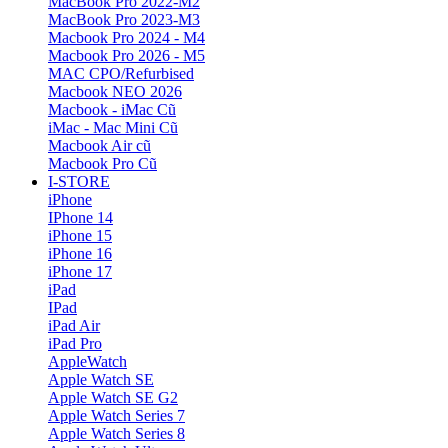
MacBook Pro 2022-M2
MacBook Pro 2023-M3
Macbook Pro 2024 - M4
Macbook Pro 2026 - M5
MAC CPO/Refurbised
Macbook NEO 2026
Macbook - iMac Cũ
iMac - Mac Mini Cũ
Macbook Air cũ
Macbook Pro Cũ
I-STORE
iPhone
IPhone 14
iPhone 15
iPhone 16
iPhone 17
iPad
IPad
iPad Air
iPad Pro
AppleWatch
Apple Watch SE
Apple Watch SE G2
Apple Watch Series 7
Apple Watch Series 8