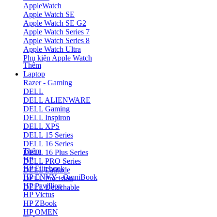
AppleWatch
Apple Watch SE
Apple Watch SE G2
Apple Watch Series 7
Apple Watch Series 8
Apple Watch Ultra
Phụ kiện Apple Watch
Thêm
Laptop
Razer - Gaming
DELL
DELL ALIENWARE
DELL Gaming
DELL Inspiron
DELL XPS
DELL 15 Series
DELL 16 Series
Thêm
DELL 16 Plus Series
HP
DELL PRO Series
HP Elitebook
DELL Latitude
HP ENVY - OmniBook
DELL Precision
HP Pavillion
DELL Detachable
HP Victus
HP ZBook
HP OMEN