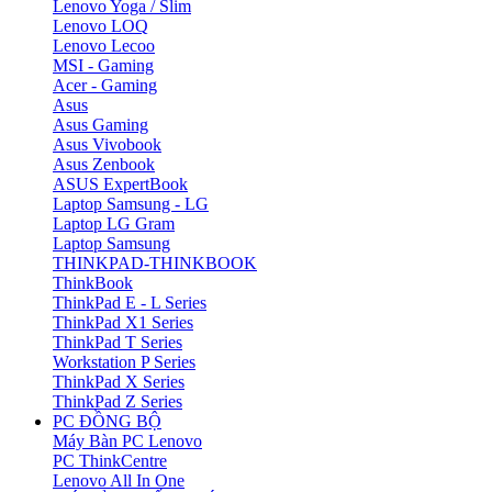
Lenovo Yoga / Slim
Lenovo LOQ
Lenovo Lecoo
MSI - Gaming
Acer - Gaming
Asus
Asus Gaming
Asus Vivobook
Asus Zenbook
ASUS ExpertBook
Laptop Samsung - LG
Laptop LG Gram
Laptop Samsung
THINKPAD-THINKBOOK
ThinkBook
ThinkPad E - L Series
ThinkPad X1 Series
ThinkPad T Series
Workstation P Series
ThinkPad X Series
ThinkPad Z Series
PC ĐỒNG BỘ
Máy Bàn PC Lenovo
PC ThinkCentre
Lenovo All In One