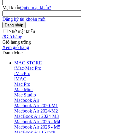
Mật khẩu
Quên mật khẩu?
Đăng ký tài khoản mới
Đăng nhập
Nhớ mật khẩu
0
Giỏ hàng
Giỏ hàng trống
Xem giỏ hàng
Danh Mục
MAC STORE
iMac-Mac Pro
iMacPro
iMAC
Mac Pro
Mac Mini
Mac Studio
Macbook Air
Macbook Air 2020-M1
Macbook Air 2024-M2
MacBook Air 2024-M3
Macbook Air 2025 - M4
Macbook Air 2026 - M5
MacBook Air 15 inch