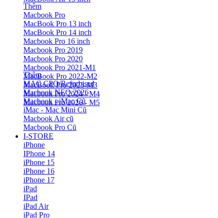
Thêm
Macbook Pro
MacBook Pro 13 inch
MacBook Pro 14 inch
Macbook Pro 16 inch
Macbook Pro 2019
Macbook Pro 2020
Macbook Pro 2021-M1
Thêm
MacBook Pro 2022-M2
MAC CPO/Refurbised
MacBook Pro 2023-M3
Macbook NEO 2026
Macbook Pro 2024 - M4
Macbook - iMac Cũ
Macbook Pro 2026 - M5
iMac - Mac Mini Cũ
Macbook Air cũ
Macbook Pro Cũ
I-STORE
iPhone
IPhone 14
iPhone 15
iPhone 16
iPhone 17
iPad
IPad
iPad Air
iPad Pro