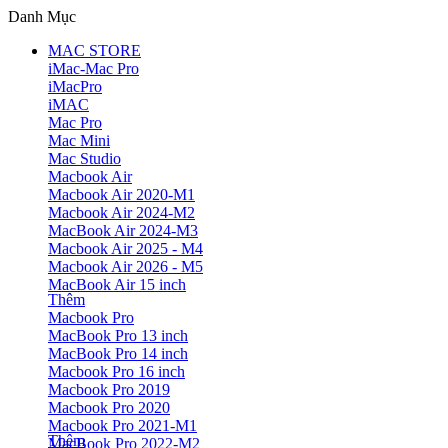
Danh Mục
MAC STORE
iMac-Mac Pro
iMacPro
iMAC
Mac Pro
Mac Mini
Mac Studio
Macbook Air
Macbook Air 2020-M1
Macbook Air 2024-M2
MacBook Air 2024-M3
Macbook Air 2025 - M4
Macbook Air 2026 - M5
MacBook Air 15 inch
Thêm
Macbook Pro
MacBook Pro 13 inch
MacBook Pro 14 inch
Macbook Pro 16 inch
Macbook Pro 2019
Macbook Pro 2020
Macbook Pro 2021-M1
Thêm
MacBook Pro 2022-M2