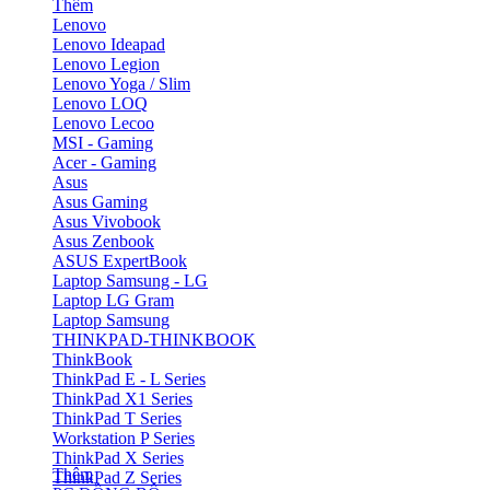
Thêm
Lenovo
Lenovo Ideapad
Lenovo Legion
Lenovo Yoga / Slim
Lenovo LOQ
Lenovo Lecoo
MSI - Gaming
Acer - Gaming
Asus
Asus Gaming
Asus Vivobook
Asus Zenbook
ASUS ExpertBook
Laptop Samsung - LG
Laptop LG Gram
Laptop Samsung
THINKPAD-THINKBOOK
ThinkBook
ThinkPad E - L Series
ThinkPad X1 Series
ThinkPad T Series
Workstation P Series
ThinkPad X Series
Thêm
ThinkPad Z Series