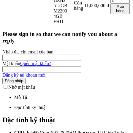
16GB
Còn
512GB
11,000,000
đ
Mua
hàng
M2200
hàng
4GB
FHD
Please sign in so that we can notify you about a
reply
Nhập địa chỉ email của bạn
Mật khẩu
Quên mật khẩu?
Đăng ký tài khoản mới
Đăng nhập
Nhớ mật khẩu
Mô Tả
Đặc tính kỹ thuật
Đặc tính kỹ thuật
CPU
: Intel® Core™ i7 7820HQ Processor 2,9 GHz Turbo