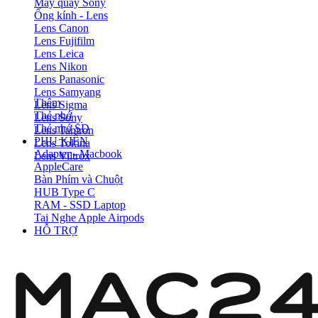
Máy quay Sony
Ống kính - Lens
Lens Canon
Lens Fujifilm
Lens Leica
Lens Nikon
Lens Panasonic
Lens Samyang
Thêm
Lens Sigma
Thẻ nhớ
Lens Sony
Thẻ nhớ SD
Lens Tamron
PHỤ KIỆN
Lens Tokina
Adapter - Macbook
Lens Viltrox
AppleCare
Bàn Phím và Chuột
HUB Type C
RAM - SSD Laptop
Tai Nghe Apple Airpods
HỖ TRỢ