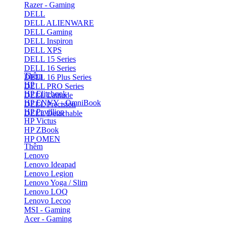
Razer - Gaming
DELL
DELL ALIENWARE
DELL Gaming
DELL Inspiron
DELL XPS
DELL 15 Series
DELL 16 Series
Thêm
DELL 16 Plus Series
HP
DELL PRO Series
HP Elitebook
DELL Latitude
HP ENVY - OmniBook
DELL Precision
HP Pavillion
DELL Detachable
HP Victus
HP ZBook
HP OMEN
Thêm
Lenovo
Lenovo Ideapad
Lenovo Legion
Lenovo Yoga / Slim
Lenovo LOQ
Lenovo Lecoo
MSI - Gaming
Acer - Gaming