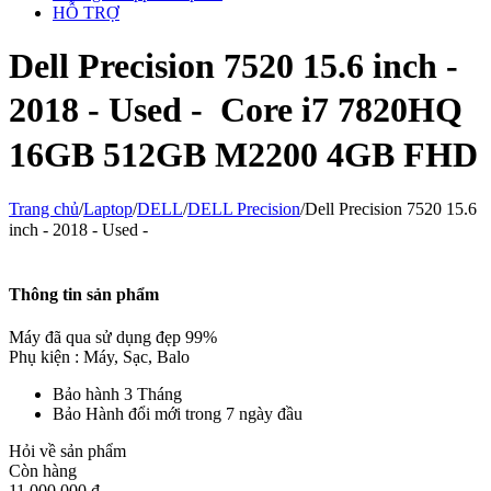
HỖ TRỢ
Dell Precision 7520 15.6 inch -
2018 - Used - ㅤ Core i7 7820HQ
16GB 512GB M2200 4GB FHD
Trang chủ
/
Laptop
/
DELL
/
DELL Precision
/
Dell Precision 7520 15.6
inch - 2018 - Used - ㅤ
Thông tin sản phẩm
Máy đã qua sử dụng đẹp 99%
Phụ kiện : Máy, Sạc, Balo
Bảo hành 3 Tháng
Bảo Hành đổi mới trong 7 ngày đầu
Hỏi về sản phẩm
Còn hàng
11,000,000
đ