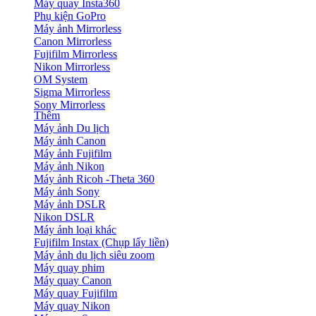
Máy quay Insta360
Phụ kiện GoPro
Máy ảnh Mirrorless
Canon Mirrorless
Fujifilm Mirrorless
Nikon Mirrorless
OM System
Sigma Mirrorless
Sony Mirrorless
Thêm
Máy ảnh Du lịch
Máy ảnh Canon
Máy ảnh Fujifilm
Máy ảnh Nikon
Máy ảnh Ricoh -Theta 360
Máy ảnh Sony
Máy ảnh DSLR
Nikon DSLR
Máy ảnh loại khác
Fujifilm Instax (Chụp lấy liền)
Máy ảnh du lịch siêu zoom
Máy quay phim
Máy quay Canon
Máy quay Fujifilm
Máy quay Nikon