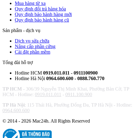
Mua hàng từ xa
Quy định đổi trả hàng hóa
Quy định bảo hành hàng mới
Quy định bảo hành hàng cũ
Sản phẩm - dịch vụ
Dịch vụ sửa chữa
Nâng cấp phần cứng
Cài đặt phần mềm
Tổng đài hỗ trợ
Hotline HCM
0919.011.011 - 0911100900
Hotline Hà Nội
0964.600.600 - 0888.760.770
TP HCM
- 306/39 Nguyễn Thị Minh Khai, Phường Bàn Cờ, TP
HCM - Hotline:
0919.011.011
-
0911.100.900
TP Hà Nội
: 115 Thái Hà, Phường Đống Đa, TP Hà Nội - Hotline:
0964.600.600
© 2014 - 2026 Mac24h. All Rights Reserved