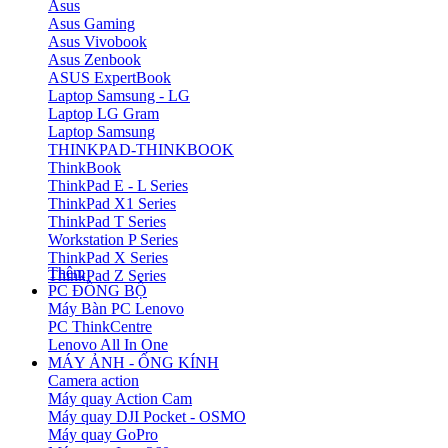
Asus
Asus Gaming
Asus Vivobook
Asus Zenbook
ASUS ExpertBook
Laptop Samsung - LG
Laptop LG Gram
Laptop Samsung
THINKPAD-THINKBOOK
ThinkBook
ThinkPad E - L Series
ThinkPad X1 Series
ThinkPad T Series
Workstation P Series
ThinkPad X Series
Thêm
ThinkPad Z Series
PC ĐỒNG BỘ
Máy Bàn PC Lenovo
PC ThinkCentre
Lenovo All In One
MÁY ẢNH - ỐNG KÍNH
Camera action
Máy quay Action Cam
Máy quay DJI Pocket - OSMO
Máy quay GoPro