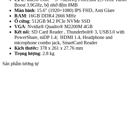
Boost 3.9GHz, bộ nhớ đệm 8MB
Màn hình
: 15.6" (1920×1080) IPS FHD, Anti Glare
RAM
: 16GB DDR4 2666 MHz
Ổ cứng
: 512GB M.2 PCIe NVMe SSD
VGA
: Nvidia® Quadro® M2200M 4GB
Kết nố
i: SD Card Reader , Thunderbolt® 3, USB3.0 with
PowerShare, mDP 1.4;
HDMI 1.4, Headphone and
microphone combo jack, SmartCard Reader
Kích thước:
378 x 261 x 27.76 mm
Trọng lượng
: 2.8 kg
Sản phẩm tương tự