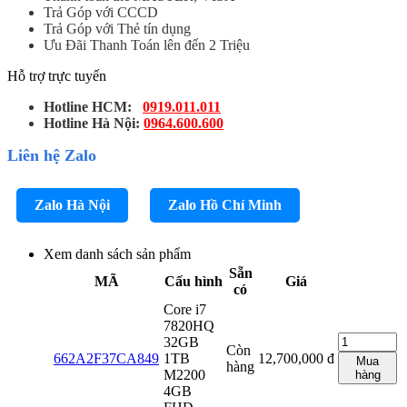
Trả Góp với CCCD
Trả Góp với Thẻ tín dụng
Ưu Đãi Thanh Toán lên đến 2 Triệu
Hỗ trợ trực tuyến
Hotline HCM:
0919.011.011
Hotline Hà Nội:
0964.600.600
Liên hệ Zalo
Zalo Hà Nội
Zalo Hồ Chí Minh
Xem danh sách sản phẩm
Sẵn
MÃ
Cấu hình
Giá
có
Core i7
7820HQ
32GB
Còn
662A2F37CA849
1TB
12,700,000
đ
Mua
hàng
M2200
hàng
4GB