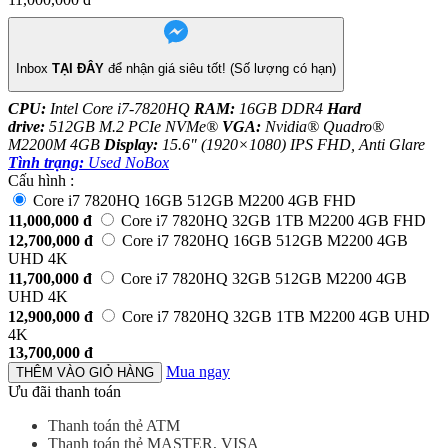
Inbox
TẠI ĐÂY
để nhận giá siêu tốt! (Số lượng có hạn)
CPU:
Intel Core i7-7820HQ
RAM:
16GB DDR4
Hard
drive:
512GB M.2 PCIe NVMe®
VGA:
Nvidia® Quadro®
M2200M 4GB
Display:
15.6" (1920×1080) IPS FHD, Anti Glare
Tình trạng:
Used NoBox
Cấu hình :
Core i7 7820HQ 16GB 512GB M2200 4GB FHD
11,000,000
đ
Core i7 7820HQ 32GB 1TB M2200 4GB FHD
12,700,000
đ
Core i7 7820HQ 16GB 512GB M2200 4GB
UHD 4K
11,700,000
đ
Core i7 7820HQ 32GB 512GB M2200 4GB
UHD 4K
12,900,000
đ
Core i7 7820HQ 32GB 1TB M2200 4GB UHD
4K
13,700,000
đ
Mua ngay
THÊM VÀO GIỎ HÀNG
Ưu đãi thanh toán
Thanh toán thẻ ATM
Thanh toán thẻ MASTER, VISA