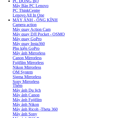
PC ĐỒNG BỘ
Máy Bàn PC Lenovo
PC ThinkCentre
Lenovo All In One
MÁY ẢNH - ỐNG KÍNH
Camera action
Máy quay Action Cam
Máy quay DJI Pocket - OSMO
Máy quay GoPro
Máy quay Insta360
Phụ kiện GoPro
Máy ảnh Mirrorless
Canon Mirrorless
Fujifilm Mirrorless
Nikon Mirrorless
OM System
Sigma Mirrorless
Sony Mirrorless
Thêm
Máy ảnh Du lịch
Máy ảnh Canon
Máy ảnh Fujifilm
Máy ảnh Nikon
Máy ảnh Ricoh -Theta 360
Máy ảnh Sony