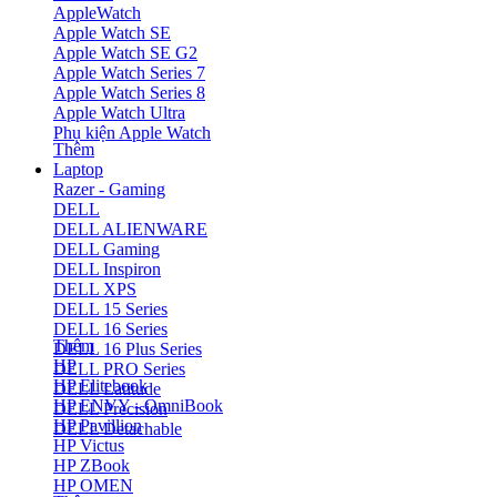
AppleWatch
Apple Watch SE
Apple Watch SE G2
Apple Watch Series 7
Apple Watch Series 8
Apple Watch Ultra
Phụ kiện Apple Watch
Thêm
Laptop
Razer - Gaming
DELL
DELL ALIENWARE
DELL Gaming
DELL Inspiron
DELL XPS
DELL 15 Series
DELL 16 Series
Thêm
DELL 16 Plus Series
HP
DELL PRO Series
HP Elitebook
DELL Latitude
HP ENVY - OmniBook
DELL Precision
HP Pavillion
DELL Detachable
HP Victus
HP ZBook
HP OMEN