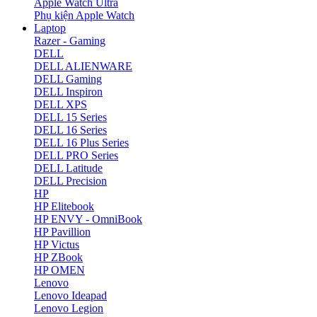
Apple Watch Ultra
Phụ kiện Apple Watch
Laptop
Razer - Gaming
DELL
DELL ALIENWARE
DELL Gaming
DELL Inspiron
DELL XPS
DELL 15 Series
DELL 16 Series
DELL 16 Plus Series
DELL PRO Series
DELL Latitude
DELL Precision
HP
HP Elitebook
HP ENVY - OmniBook
HP Pavillion
HP Victus
HP ZBook
HP OMEN
Lenovo
Lenovo Ideapad
Lenovo Legion