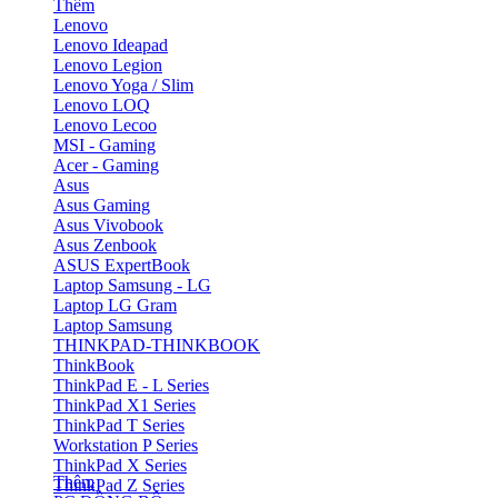
Thêm
Lenovo
Lenovo Ideapad
Lenovo Legion
Lenovo Yoga / Slim
Lenovo LOQ
Lenovo Lecoo
MSI - Gaming
Acer - Gaming
Asus
Asus Gaming
Asus Vivobook
Asus Zenbook
ASUS ExpertBook
Laptop Samsung - LG
Laptop LG Gram
Laptop Samsung
THINKPAD-THINKBOOK
ThinkBook
ThinkPad E - L Series
ThinkPad X1 Series
ThinkPad T Series
Workstation P Series
ThinkPad X Series
Thêm
ThinkPad Z Series