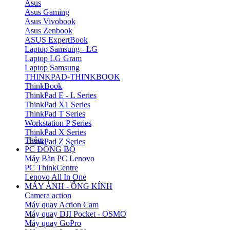
Asus
Asus Gaming
Asus Vivobook
Asus Zenbook
ASUS ExpertBook
Laptop Samsung - LG
Laptop LG Gram
Laptop Samsung
THINKPAD-THINKBOOK
ThinkBook
ThinkPad E - L Series
ThinkPad X1 Series
ThinkPad T Series
Workstation P Series
ThinkPad X Series
Thêm
ThinkPad Z Series
PC ĐỒNG BỘ
Máy Bàn PC Lenovo
PC ThinkCentre
Lenovo All In One
MÁY ẢNH - ỐNG KÍNH
Camera action
Máy quay Action Cam
Máy quay DJI Pocket - OSMO
Máy quay GoPro