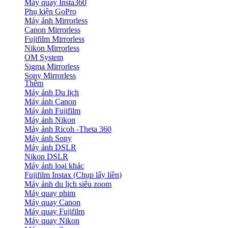
Máy quay Insta360
Phụ kiện GoPro
Máy ảnh Mirrorless
Canon Mirrorless
Fujifilm Mirrorless
Nikon Mirrorless
OM System
Sigma Mirrorless
Sony Mirrorless
Thêm
Máy ảnh Du lịch
Máy ảnh Canon
Máy ảnh Fujifilm
Máy ảnh Nikon
Máy ảnh Ricoh -Theta 360
Máy ảnh Sony
Máy ảnh DSLR
Nikon DSLR
Máy ảnh loại khác
Fujifilm Instax (Chụp lấy liền)
Máy ảnh du lịch siêu zoom
Máy quay phim
Máy quay Canon
Máy quay Fujifilm
Máy quay Nikon