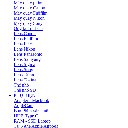
Máy quay phim
Máy quay Canon
Máy quay Fujifilm
Máy quay Nikon
Máy quay Sony
Ống kính - Lens
Lens Canon
Lens Fujifilm
Lens Leica
Lens Nikon
Lens Panasonic
Lens Samyang
Lens Sigma
Lens Sony
Lens Tamron
Lens Tokina
Thẻ nhớ
Thẻ nhớ SD
PHỤ KIỆN
Adapter - Macbook
AppleCare
Bàn Phím và Chuột
HUB Type C
RAM - SSD Laptop
Tai Nghe Apple Airpods