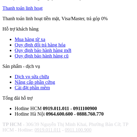
Thanh toán linh hoạt
Thanh toán linh hoạt tiền mặt, Visa/Master, trả góp 0%
Hỗ trợ khách hàng
Mua hàng từ xa
Quy định đổi trả hàng hóa
Quy định bảo hành hàng mới
Quy định bảo hành hàng cũ
Sản phẩm - dịch vụ
Dịch vụ sửa chữa
Nâng cấp phần cứng
Cài đặt phần mềm
Tổng đài hỗ trợ
Hotline HCM
0919.011.011 - 0911100900
Hotline Hà Nội
0964.600.600 - 0888.760.770
TP HCM
- 306/39 Nguyễn Thị Minh Khai, Phường Bàn Cờ, TP
HCM - Hotline:
0919.011.011
-
0911.100.900