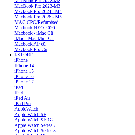
MacBook Pro 2022-M2
MacBook Pro 2023-M3
Macbook Pro 2024 - M4
Macbook Pro 2026 - M5
MAC CPO/Refurbised
Macbook NEO 2026
Macbook - iMac Cũ
iMac - Mac Mini Cũ
Macbook Air cũ
Macbook Pro Cũ
I-STORE
iPhone
IPhone 14
iPhone 15
iPhone 16
iPhone 17
iPad
IPad
iPad Air
iPad Pro
AppleWatch
Apple Watch SE
Apple Watch SE G2
Apple Watch Series 7
Apple Watch Series 8