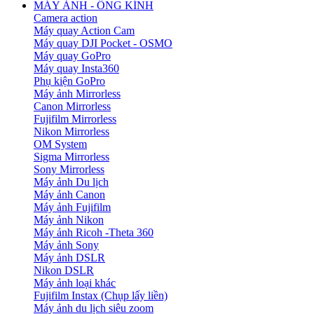
MÁY ẢNH - ỐNG KÍNH
Camera action
Máy quay Action Cam
Máy quay DJI Pocket - OSMO
Máy quay GoPro
Máy quay Insta360
Phụ kiện GoPro
Máy ảnh Mirrorless
Canon Mirrorless
Fujifilm Mirrorless
Nikon Mirrorless
OM System
Sigma Mirrorless
Sony Mirrorless
Máy ảnh Du lịch
Máy ảnh Canon
Máy ảnh Fujifilm
Máy ảnh Nikon
Máy ảnh Ricoh -Theta 360
Máy ảnh Sony
Máy ảnh DSLR
Nikon DSLR
Máy ảnh loại khác
Fujifilm Instax (Chụp lấy liền)
Máy ảnh du lịch siêu zoom