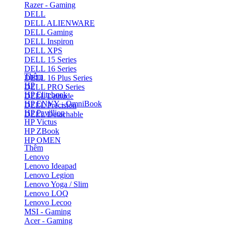
Razer - Gaming
DELL
DELL ALIENWARE
DELL Gaming
DELL Inspiron
DELL XPS
DELL 15 Series
DELL 16 Series
Thêm
DELL 16 Plus Series
HP
DELL PRO Series
HP Elitebook
DELL Latitude
HP ENVY - OmniBook
DELL Precision
HP Pavillion
DELL Detachable
HP Victus
HP ZBook
HP OMEN
Thêm
Lenovo
Lenovo Ideapad
Lenovo Legion
Lenovo Yoga / Slim
Lenovo LOQ
Lenovo Lecoo
MSI - Gaming
Acer - Gaming