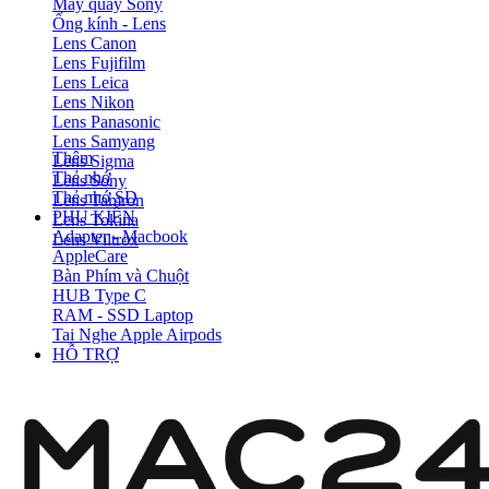
Máy quay Sony
Ống kính - Lens
Lens Canon
Lens Fujifilm
Lens Leica
Lens Nikon
Lens Panasonic
Lens Samyang
Thêm
Lens Sigma
Thẻ nhớ
Lens Sony
Thẻ nhớ SD
Lens Tamron
PHỤ KIỆN
Lens Tokina
Adapter - Macbook
Lens Viltrox
AppleCare
Bàn Phím và Chuột
HUB Type C
RAM - SSD Laptop
Tai Nghe Apple Airpods
HỖ TRỢ