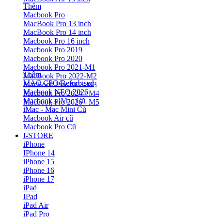
Thêm
Macbook Pro
MacBook Pro 13 inch
MacBook Pro 14 inch
Macbook Pro 16 inch
Macbook Pro 2019
Macbook Pro 2020
Macbook Pro 2021-M1
Thêm
MacBook Pro 2022-M2
MAC CPO/Refurbised
MacBook Pro 2023-M3
Macbook NEO 2026
Macbook Pro 2024 - M4
Macbook - iMac Cũ
Macbook Pro 2026 - M5
iMac - Mac Mini Cũ
Macbook Air cũ
Macbook Pro Cũ
I-STORE
iPhone
IPhone 14
iPhone 15
iPhone 16
iPhone 17
iPad
IPad
iPad Air
iPad Pro