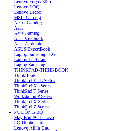
Lenovo Yoga / Slim
Lenovo LOQ
Lenovo Lecoo
MSI - Gaming
Acer - Gaming
Asus
Asus Gaming
Asus Vivobook
Asus Zenbook
ASUS ExpertBook
Laptop Samsung - LG
Laptop LG Gram
Laptop Samsung
THINKPAD-THINKBOOK
ThinkBook
ThinkPad E - L Series
ThinkPad X1 Series
ThinkPad T Series
Workstation P Series
ThinkPad X Series
ThinkPad Z Series
PC ĐỒNG BỘ
Máy Bàn PC Lenovo
PC ThinkCentre
Lenovo All In One