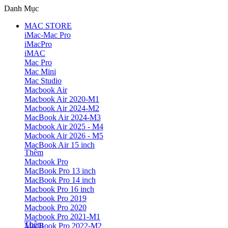
Danh Mục
MAC STORE
iMac-Mac Pro
iMacPro
iMAC
Mac Pro
Mac Mini
Mac Studio
Macbook Air
Macbook Air 2020-M1
Macbook Air 2024-M2
MacBook Air 2024-M3
Macbook Air 2025 - M4
Macbook Air 2026 - M5
MacBook Air 15 inch
Thêm
Macbook Pro
MacBook Pro 13 inch
MacBook Pro 14 inch
Macbook Pro 16 inch
Macbook Pro 2019
Macbook Pro 2020
Macbook Pro 2021-M1
Thêm
MacBook Pro 2022-M2