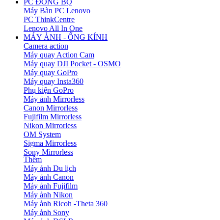
PC ĐỒNG BỘ
Máy Bàn PC Lenovo
PC ThinkCentre
Lenovo All In One
MÁY ẢNH - ỐNG KÍNH
Camera action
Máy quay Action Cam
Máy quay DJI Pocket - OSMO
Máy quay GoPro
Máy quay Insta360
Phụ kiện GoPro
Máy ảnh Mirrorless
Canon Mirrorless
Fujifilm Mirrorless
Nikon Mirrorless
OM System
Sigma Mirrorless
Sony Mirrorless
Thêm
Máy ảnh Du lịch
Máy ảnh Canon
Máy ảnh Fujifilm
Máy ảnh Nikon
Máy ảnh Ricoh -Theta 360
Máy ảnh Sony