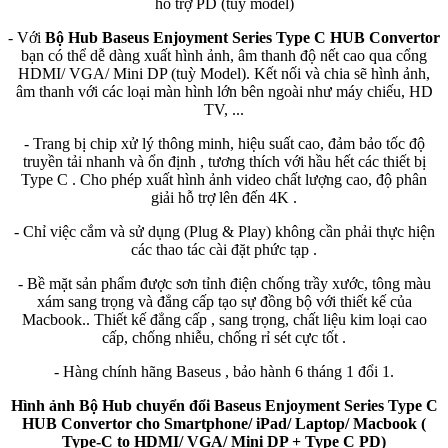
hỗ trợ PD (tuỳ model)
- Với
Bộ Hub Baseus Enjoyment Series Type C HUB Convertor
bạn có thể dễ dàng xuất hình ảnh, âm thanh độ nết cao qua cổng
HDMI/ VGA/ Mini DP (tuỳ Model). Kết nối và chia sẽ hình ảnh,
âm thanh với các loại màn hình lớn bên ngoài như máy chiếu, HD
TV, ...
- Trang bị chip xử lý thông minh, hiệu suất cao, đảm bảo tốc độ
truyền tải nhanh và ổn định , tương thích với hầu hết các thiết bị
Type C . Cho phép xuất hình ảnh video chất lượng cao, độ phân
giải hỗ trợ lên đến 4K .
- Chỉ việc cắm và sử dụng (Plug & Play) không cần phải thực hiện
các thao tác cài đặt phức tạp .
- Bề mặt sản phẩm được sơn tỉnh điện chống trầy xước, tông màu
xám sang trọng và đẳng cấp tạo sự đồng bộ với thiết kế của
Macbook.. Thiết kế đẳng cấp , sang trọng, chất liệu kim loại cao
cấp, chống nhiễu, chống rỉ sét cực tốt .
- Hàng chính hãng Baseus , bảo hành 6 tháng 1 đổi 1.
Hình ảnh Bộ Hub chuyển đổi Baseus Enjoyment Series Type C
HUB Convertor cho Smartphone/ iPad/ Laptop/ Macbook (
Type-C to HDMI/ VGA/ Mini DP + Type C PD)