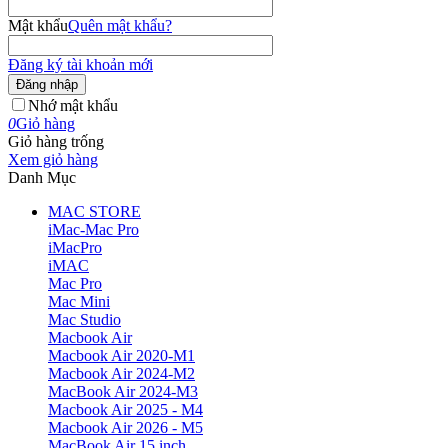
Mật khẩu
Quên mật khẩu?
Đăng ký tài khoản mới
Đăng nhập
Nhớ mật khẩu
0
Giỏ hàng
Giỏ hàng trống
Xem giỏ hàng
Danh Mục
MAC STORE
iMac-Mac Pro
iMacPro
iMAC
Mac Pro
Mac Mini
Mac Studio
Macbook Air
Macbook Air 2020-M1
Macbook Air 2024-M2
MacBook Air 2024-M3
Macbook Air 2025 - M4
Macbook Air 2026 - M5
MacBook Air 15 inch