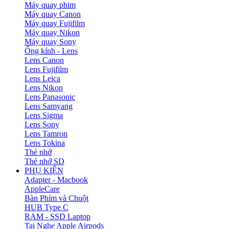
Máy quay phim
Máy quay Canon
Máy quay Fujifilm
Máy quay Nikon
Máy quay Sony
Ống kính - Lens
Lens Canon
Lens Fujifilm
Lens Leica
Lens Nikon
Lens Panasonic
Lens Samyang
Lens Sigma
Lens Sony
Lens Tamron
Lens Tokina
Thẻ nhớ
Thẻ nhớ SD
PHỤ KIỆN
Adapter - Macbook
AppleCare
Bàn Phím và Chuột
HUB Type C
RAM - SSD Laptop
Tai Nghe Apple Airpods