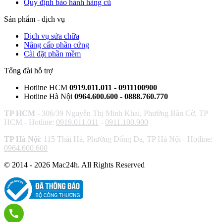
Quy định bảo hành hàng cũ
Sản phẩm - dịch vụ
Dịch vụ sửa chữa
Nâng cấp phần cứng
Cài đặt phần mềm
Tổng đài hỗ trợ
Hotline HCM
0919.011.011 - 0911100900
Hotline Hà Nội
0964.600.600 - 0888.760.770
TP HCM
- 306/39 Nguyễn Thị Minh Khai, Phường Bàn Cờ, TP
HCM - Hotline:
0919.011.011
-
0911.100.900
TP Hà Nội
: 115 Thái Hà, Phường Đống Đa, TP Hà Nội - Hotline:
0964.600.600
© 2014 - 2026 Mac24h. All Rights Reserved