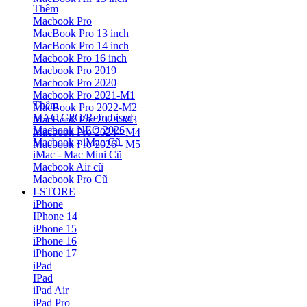
Thêm
Macbook Pro
MacBook Pro 13 inch
MacBook Pro 14 inch
Macbook Pro 16 inch
Macbook Pro 2019
Macbook Pro 2020
Macbook Pro 2021-M1
Thêm
MacBook Pro 2022-M2
MAC CPO/Refurbised
MacBook Pro 2023-M3
Macbook NEO 2026
Macbook Pro 2024 - M4
Macbook - iMac Cũ
Macbook Pro 2026 - M5
iMac - Mac Mini Cũ
Macbook Air cũ
Macbook Pro Cũ
I-STORE
iPhone
IPhone 14
iPhone 15
iPhone 16
iPhone 17
iPad
IPad
iPad Air
iPad Pro