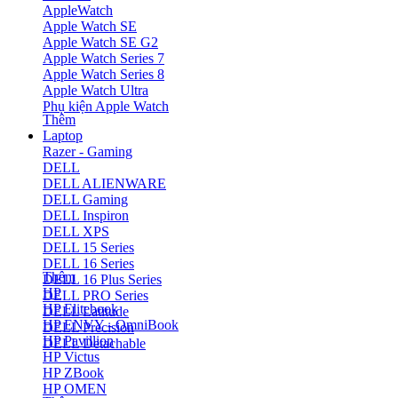
AppleWatch
Apple Watch SE
Apple Watch SE G2
Apple Watch Series 7
Apple Watch Series 8
Apple Watch Ultra
Phụ kiện Apple Watch
Thêm
Laptop
Razer - Gaming
DELL
DELL ALIENWARE
DELL Gaming
DELL Inspiron
DELL XPS
DELL 15 Series
DELL 16 Series
Thêm
DELL 16 Plus Series
HP
DELL PRO Series
HP Elitebook
DELL Latitude
HP ENVY - OmniBook
DELL Precision
HP Pavillion
DELL Detachable
HP Victus
HP ZBook
HP OMEN