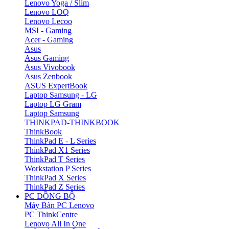
Lenovo Yoga / Slim
Lenovo LOQ
Lenovo Lecoo
MSI - Gaming
Acer - Gaming
Asus
Asus Gaming
Asus Vivobook
Asus Zenbook
ASUS ExpertBook
Laptop Samsung - LG
Laptop LG Gram
Laptop Samsung
THINKPAD-THINKBOOK
ThinkBook
ThinkPad E - L Series
ThinkPad X1 Series
ThinkPad T Series
Workstation P Series
ThinkPad X Series
ThinkPad Z Series
PC ĐỒNG BỘ
Máy Bàn PC Lenovo
PC ThinkCentre
Lenovo All In One