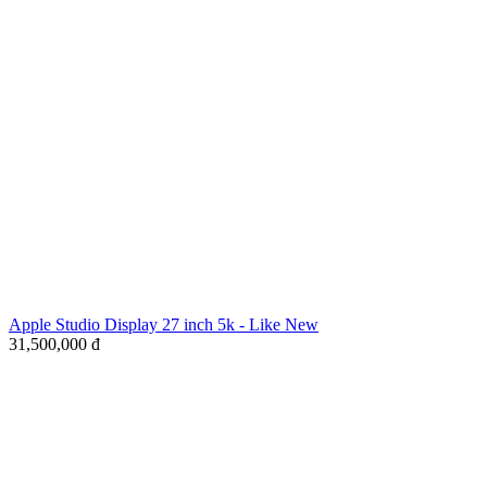
Apple Studio Display 27 inch 5k - Like New
31,500,000
đ