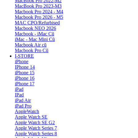
MacBook Pro 2022-M2
MacBook Pro 2023-M3
Macbook Pro 2024 - M4
Macbook Pro 2026 - M5
MAC CPO/Refurbised
Macbook NEO 2026
Macbook - iMac Cũ
iMac - Mac Mini Cũ
Macbook Air cũ
Macbook Pro Cũ
I-STORE
iPhone
IPhone 14
iPhone 15
iPhone 16
iPhone 17
iPad
IPad
iPad Air
iPad Pro
AppleWatch
Apple Watch SE
Apple Watch SE G2
Apple Watch Series 7
Apple Watch Series 8