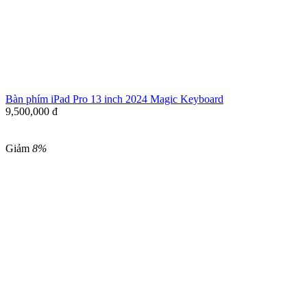
Bàn phím iPad Pro 13 inch 2024 Magic Keyboard
9,500,000
đ
Giảm
8%