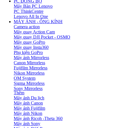
PC ĐỒNG BỘ
Máy Bàn PC Lenovo
PC ThinkCentre
Lenovo All In One
MÁY ẢNH - ỐNG KÍNH
Camera action
Máy quay Action Cam
Máy quay DJI Pocket - OSMO
Máy quay GoPro
Máy quay Insta360
Phụ kiện GoPro
Máy ảnh Mirrorless
Canon Mirrorless
Fujifilm Mirrorless
Nikon Mirrorless
OM System
Sigma Mirrorless
Sony Mirrorless
Thêm
Máy ảnh Du lịch
Máy ảnh Canon
Máy ảnh Fujifilm
Máy ảnh Nikon
Máy ảnh Ricoh -Theta 360
Máy ảnh Sony