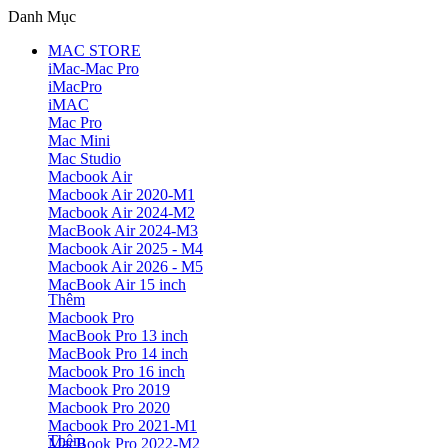
Danh Mục
MAC STORE
iMac-Mac Pro
iMacPro
iMAC
Mac Pro
Mac Mini
Mac Studio
Macbook Air
Macbook Air 2020-M1
Macbook Air 2024-M2
MacBook Air 2024-M3
Macbook Air 2025 - M4
Macbook Air 2026 - M5
MacBook Air 15 inch
Thêm
Macbook Pro
MacBook Pro 13 inch
MacBook Pro 14 inch
Macbook Pro 16 inch
Macbook Pro 2019
Macbook Pro 2020
Macbook Pro 2021-M1
Thêm
MacBook Pro 2022-M2