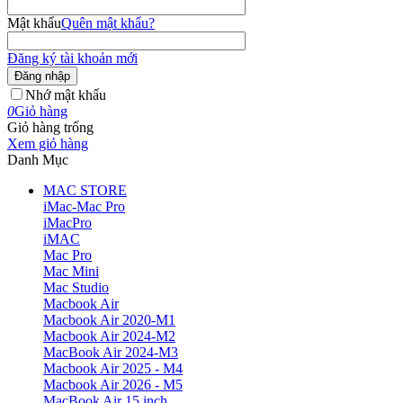
Mật khẩu
Quên mật khẩu?
Đăng ký tài khoản mới
Đăng nhập
Nhớ mật khẩu
0
Giỏ hàng
Giỏ hàng trống
Xem giỏ hàng
Danh Mục
MAC STORE
iMac-Mac Pro
iMacPro
iMAC
Mac Pro
Mac Mini
Mac Studio
Macbook Air
Macbook Air 2020-M1
Macbook Air 2024-M2
MacBook Air 2024-M3
Macbook Air 2025 - M4
Macbook Air 2026 - M5
MacBook Air 15 inch