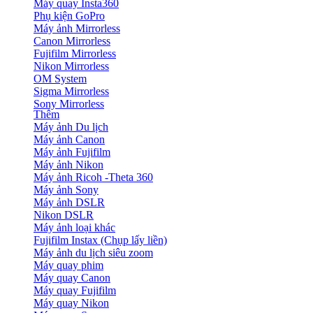
Máy quay Insta360
Phụ kiện GoPro
Máy ảnh Mirrorless
Canon Mirrorless
Fujifilm Mirrorless
Nikon Mirrorless
OM System
Sigma Mirrorless
Sony Mirrorless
Thêm
Máy ảnh Du lịch
Máy ảnh Canon
Máy ảnh Fujifilm
Máy ảnh Nikon
Máy ảnh Ricoh -Theta 360
Máy ảnh Sony
Máy ảnh DSLR
Nikon DSLR
Máy ảnh loại khác
Fujifilm Instax (Chụp lấy liền)
Máy ảnh du lịch siêu zoom
Máy quay phim
Máy quay Canon
Máy quay Fujifilm
Máy quay Nikon