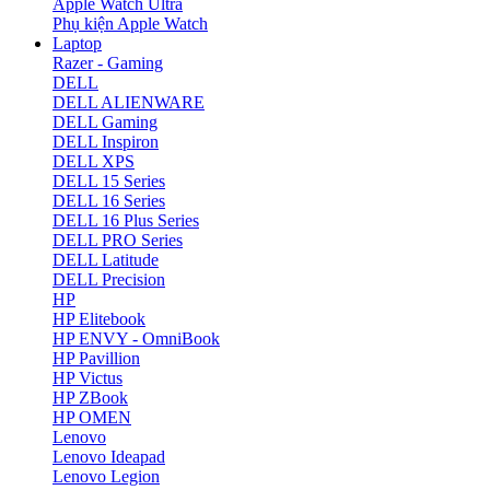
Apple Watch Ultra
Phụ kiện Apple Watch
Laptop
Razer - Gaming
DELL
DELL ALIENWARE
DELL Gaming
DELL Inspiron
DELL XPS
DELL 15 Series
DELL 16 Series
DELL 16 Plus Series
DELL PRO Series
DELL Latitude
DELL Precision
HP
HP Elitebook
HP ENVY - OmniBook
HP Pavillion
HP Victus
HP ZBook
HP OMEN
Lenovo
Lenovo Ideapad
Lenovo Legion