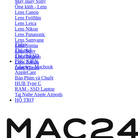
Máy quay Sony
Ống kính - Lens
Lens Canon
Lens Fujifilm
Lens Leica
Lens Nikon
Lens Panasonic
Lens Samyang
Thêm
Lens Sigma
Thẻ nhớ
Lens Sony
Thẻ nhớ SD
Lens Tamron
PHỤ KIỆN
Lens Tokina
Adapter - Macbook
Lens Viltrox
AppleCare
Bàn Phím và Chuột
HUB Type C
RAM - SSD Laptop
Tai Nghe Apple Airpods
HỖ TRỢ