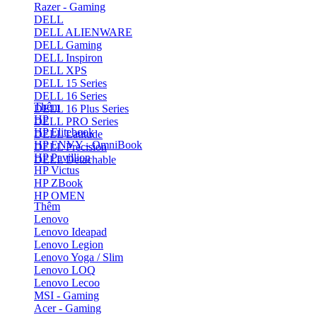
Razer - Gaming
DELL
DELL ALIENWARE
DELL Gaming
DELL Inspiron
DELL XPS
DELL 15 Series
DELL 16 Series
Thêm
DELL 16 Plus Series
HP
DELL PRO Series
HP Elitebook
DELL Latitude
HP ENVY - OmniBook
DELL Precision
HP Pavillion
DELL Detachable
HP Victus
HP ZBook
HP OMEN
Thêm
Lenovo
Lenovo Ideapad
Lenovo Legion
Lenovo Yoga / Slim
Lenovo LOQ
Lenovo Lecoo
MSI - Gaming
Acer - Gaming