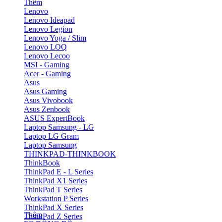
Thêm
Lenovo
Lenovo Ideapad
Lenovo Legion
Lenovo Yoga / Slim
Lenovo LOQ
Lenovo Lecoo
MSI - Gaming
Acer - Gaming
Asus
Asus Gaming
Asus Vivobook
Asus Zenbook
ASUS ExpertBook
Laptop Samsung - LG
Laptop LG Gram
Laptop Samsung
THINKPAD-THINKBOOK
ThinkBook
ThinkPad E - L Series
ThinkPad X1 Series
ThinkPad T Series
Workstation P Series
ThinkPad X Series
Thêm
ThinkPad Z Series