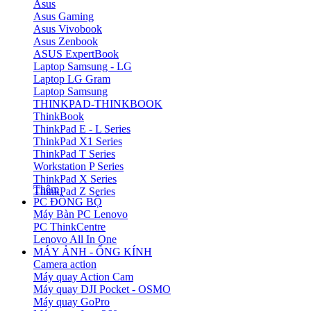
Asus
Asus Gaming
Asus Vivobook
Asus Zenbook
ASUS ExpertBook
Laptop Samsung - LG
Laptop LG Gram
Laptop Samsung
THINKPAD-THINKBOOK
ThinkBook
ThinkPad E - L Series
ThinkPad X1 Series
ThinkPad T Series
Workstation P Series
ThinkPad X Series
Thêm
ThinkPad Z Series
PC ĐỒNG BỘ
Máy Bàn PC Lenovo
PC ThinkCentre
Lenovo All In One
MÁY ẢNH - ỐNG KÍNH
Camera action
Máy quay Action Cam
Máy quay DJI Pocket - OSMO
Máy quay GoPro