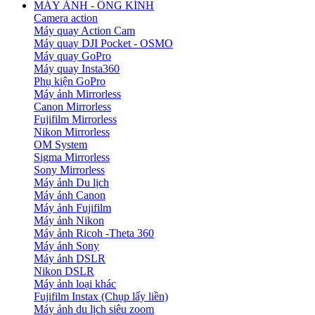
MÁY ẢNH - ỐNG KÍNH
Camera action
Máy quay Action Cam
Máy quay DJI Pocket - OSMO
Máy quay GoPro
Máy quay Insta360
Phụ kiện GoPro
Máy ảnh Mirrorless
Canon Mirrorless
Fujifilm Mirrorless
Nikon Mirrorless
OM System
Sigma Mirrorless
Sony Mirrorless
Máy ảnh Du lịch
Máy ảnh Canon
Máy ảnh Fujifilm
Máy ảnh Nikon
Máy ảnh Ricoh -Theta 360
Máy ảnh Sony
Máy ảnh DSLR
Nikon DSLR
Máy ảnh loại khác
Fujifilm Instax (Chụp lấy liền)
Máy ảnh du lịch siêu zoom